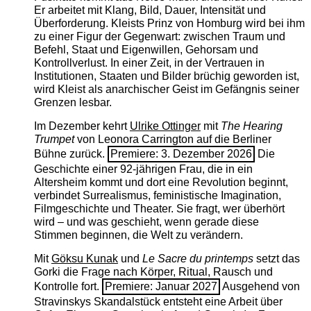
Er arbeitet mit Klang, Bild, Dauer, Intensität und
Überforderung. Kleists Prinz von Homburg wird bei ihm
zu einer Figur der Gegenwart: zwischen Traum und
Befehl, Staat und Eigenwillen, Gehorsam und
Kontrollverlust. In einer Zeit, in der Vertrauen in
Institutionen, Staaten und Bilder brüchig geworden ist,
wird Kleist als anarchischer Geist im Gefängnis seiner
Grenzen lesbar.
Im Dezember kehrt
Ulrike Ottinger
mit
The ­Hearing
Trumpet
von Leonora Carrington auf die Berliner
Bühne zurück.
Premiere: 3. Dezember 2026
Die
Geschichte einer 92-jährigen Frau, die in ein
Altersheim kommt und dort eine Revolution beginnt,
verbindet Surrealismus, feministische Imagination,
Filmgeschichte und Theater. Sie fragt, wer überhört
wird – und was geschieht, wenn gerade diese
Stimmen beginnen, die Welt zu verändern.
Mit
Göksu Kunak
und
Le Sacre du printemps
setzt das
Gorki die Frage nach Körper, Ritual, Rausch und
Kontrolle fort.
Premiere: Januar 2027
Ausgehend von
Stravinskys Skandalstück entsteht eine Arbeit über