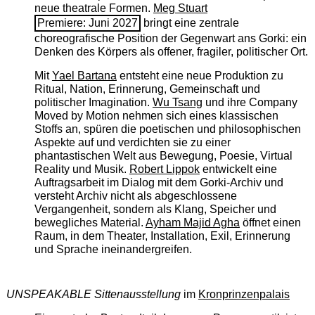
neue theatrale Formen.
Meg Stuart
Premiere: Juni 2027
bringt eine zentrale
choreografische Position der Gegenwart ans Gorki: ein
Denken des Körpers als offener, fragiler, politischer Ort.
Mit
Yael Bartana
entsteht eine neue Produktion zu
Ritual, Nation, Erinnerung, Gemeinschaft und
politischer Imagination.
Wu Tsang
und ihre Company
Moved by Motion nehmen sich eines klassischen
Stoffs an, spüren die poetischen und philosophischen
Aspekte auf und verdichten sie zu einer
phantastischen Welt aus Bewegung, Poesie, Virtual
Reality und Musik.
Robert Lippok
entwickelt eine
Auftragsarbeit im Dialog mit dem Gorki-Archiv und
versteht Archiv nicht als abgeschlossene
Vergangenheit, sondern als Klang, Speicher und
bewegliches Material.
Ayham Majid Agha
öffnet einen
Raum, in dem Theater, Installation, Exil, Erinnerung
und Sprache ineinandergreifen.
UNSPEAKABLE Sittenausstellung
im
Kronprinzenpalais