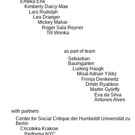
Emeka Ene
Kimberly Darcy-Mae
Lars Rudolph
Lea Draeger
Mickey Mahar
Roger Sala Reyner
Till Wonka
as part of team
Sebastian
Baumgarten
Ludwig Haugk
Misal Adnan Yıldız
Finnja Denkewitz
Dmitri Ryabkov
Martin Györffy
Eva da Silva
Antunes Alves
with partners
Center for Social Critique der Humboldt Universität zu
Berlin
Cricoteka Krakow
Performa NYC