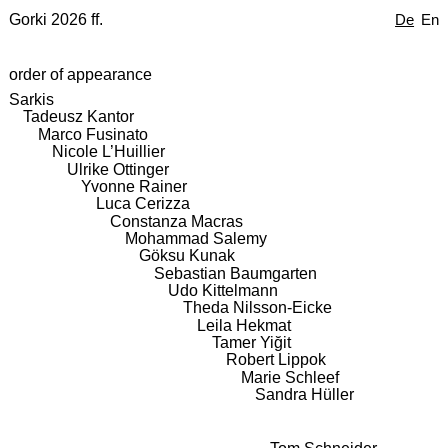
Gorki 2026 ff.
De
En
order of appearance
Sarkis
Tadeusz Kantor
Marco Fusinato
Nicole L’Huillier
Ulrike Ottinger
Yvonne Rainer
Luca Cerizza
Constanza Macras
Mohammad Salemy
Göksu Kunak
Sebastian Baumgarten
Udo Kittelmann
Theda Nilsson-Eicke
Leila Hekmat
Tamer Yiğit
Robert Lippok
Marie Schleef
Sandra Hüller