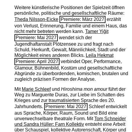
Weitere künstlerische Positionen der Spielzeit öffnen
persönliche, politische und gesellschaftliche Räume:
Theda Nilsson-Eicke
Premiere: März 2027
erzählt
von Verlust, Erinnerung, Familie und einem Haus, das
nicht mehr betreten werden kann.
Tamer Yiğit
Premiere: Mai 2027
wendet sich der
Jugendhaftanstalt Plötzensee zu und fragt nach
Schuld, Herkunft, Gewalt, Männlichkeit, Stadt und der
Möglichkeit eines anderen Blicks.
Leila Hekmat
Premiere: April 2027
verbindet Oper, Performance,
Glamour, Bühnenbild, Kostüm und gesellschaftliche
Abgründe zu überbordenden, komischen, brutalen und
zugleich präzisen Formen der Analyse.
Mit
Marie Schleef
und
Hiroshima mon amour
führt der
Weg zu Marguerite Duras, zur Liebe im Schatten des
Krieges und zur traumatisierten Sprache des 20.
Jahrhunderts.
Premiere: Mai 2027
Schleef entwickelt
aus Sprache, Körper, Raum, Sound und Bild eine
unverwechselbare theatrale Form. Mit
Tom Schneider
und Sandra Hüller: Farn Kollektiv
entsteht eine Arbeit
über Schauspiel, kollektive Autorenschaft, Körper und