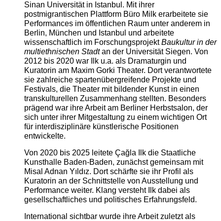
Sinan Universität in Istanbul. Mit ihrer
postmigrantischen Plattform Büro Milk erarbeitete sie
Performances im öffentlichen Raum unter anderem in
Berlin, München und Istanbul und arbeitete
wissenschaftlich im Forschungsprojekt
Baukultur in der
multiethnischen Stadt
an der Universität Siegen. Von
2012 bis 2020 war Ilk u.a. als Dramaturgin und
Kuratorin am Maxim Gorki Theater. Dort verantwortete
sie zahlreiche spartenübergreifende Projekte und
Festivals, die Theater mit bildender Kunst in einen
transkulturellen Zusammenhang stellten. Besonders
prägend war ihre Arbeit am Berliner Herbstsalon, der
sich unter ihrer Mitgestaltung zu einem wichtigen Ort
für interdisziplinäre künstlerische Positionen
entwickelte.
Von 2020 bis 2025 leitete Çağla Ilk die Staatliche
Kunsthalle Baden-Baden, zunächst gemeinsam mit
Misal Adnan Yıldız. Dort schärfte sie ihr Profil als
Kuratorin an der Schnittstelle von Ausstellung und
Performance weiter. Klang versteht Ilk dabei als
gesellschaftliches und politisches Erfahrungsfeld.
International sichtbar wurde ihre Arbeit zuletzt als