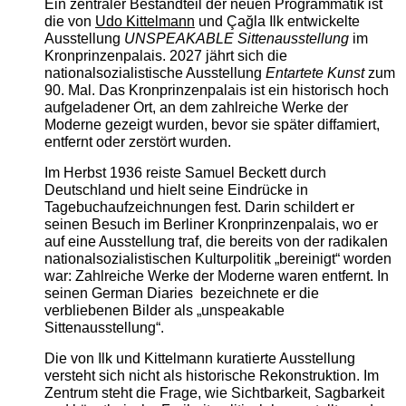
Ein zentraler Bestandteil der neuen Programmatik ist
die von
Udo Kittelmann
und Çağla Ilk entwickelte
Ausstellung
UNSPEAKABLE Sittenausstellung
im
Kronprinzenpalais. 2027 jährt sich die
nationalsozialistische Ausstellung
Entartete Kunst
zum
90. Mal. Das Kronprinzenpalais ist ein historisch hoch
aufgeladener Ort, an dem zahlreiche Werke der
Moderne gezeigt wurden, bevor sie später diffamiert,
entfernt oder zerstört wurden.
Im Herbst 1936 reiste Samuel Beckett durch
Deutschland und hielt seine Eindrücke in
Tagebuchaufzeichnungen fest. Darin schildert er
seinen Besuch im Berliner Kronprinzenpalais, wo er
auf eine Ausstellung traf, die bereits von der radikalen
nationalsozialistischen Kulturpolitik „bereinigt“ worden
war: Zahlreiche Werke der Moderne waren entfernt. In
seinen German Diaries bezeichnete er die
verbliebenen Bilder als „unspeakable
Sittenausstellung“.
Die von Ilk und Kittelmann kuratierte Ausstellung
versteht sich nicht als historische Rekonstruktion. Im
Zentrum steht die Frage, wie Sichtbarkeit, Sagbarkeit