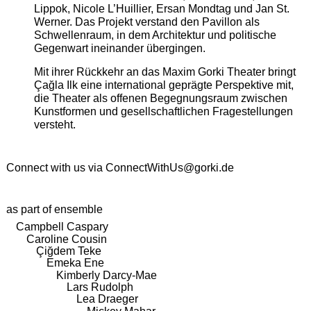
Lippok, Nicole L’Huillier, Ersan Mondtag und Jan St.
Werner. Das Projekt verstand den Pavillon als
Schwellenraum, in dem Architektur und politische
Gegenwart ineinander übergingen.
Mit ihrer Rückkehr an das Maxim Gorki Theater bringt
Çağla Ilk eine international geprägte Perspektive mit,
die Theater als offenen Begegnungsraum zwischen
Kunstformen und gesellschaftlichen Fragestellungen
versteht.
Connect with us via
ConnectWithUs@gorki.de
as part of ensemble
Campbell Caspary
Caroline Cousin
Çiğdem Teke
Emeka Ene
Kimberly Darcy-Mae
Lars Rudolph
Lea Draeger