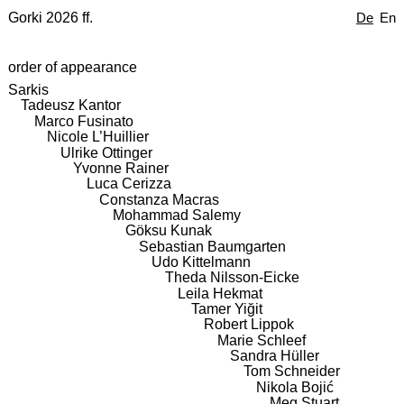
Gorki 2026 ff.
De
En
order of appearance
Sarkis
Tadeusz Kantor
Marco Fusinato
Nicole L’Huillier
Ulrike Ottinger
Yvonne Rainer
Luca Cerizza
Constanza Macras
Mohammad Salemy
Göksu Kunak
Sebastian Baumgarten
Udo Kittelmann
Theda Nilsson-Eicke
Leila Hekmat
Tamer Yiğit
Robert Lippok
Marie Schleef
Sandra Hüller
Tom Schneider
Nikola Bojić
Meg Stuart