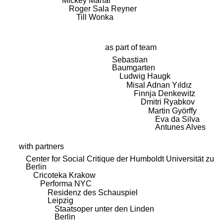
Mickey Mahar
Roger Sala Reyner
Till Wonka
as part of team
Sebastian
Baumgarten
Ludwig Haugk
Misal Adnan Yıldız
Finnja Denkewitz
Dmitri Ryabkov
Martin Györffy
Eva da Silva
Antunes Alves
with partners
Center for Social Critique der Humboldt Universität zu
Berlin
Cricoteka Krakow
Performa NYC
Residenz des Schauspiel
Leipzig
Staatsoper unter den Linden
Berlin