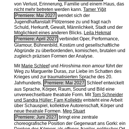
von Verlust, Erinnerung, Familie und einem Haus, das
nicht mehr betreten werden kann.
Tamer Yiğit
Premiere: Mai 2027
wendet sich der
Jugendhaftanstalt Plötzensee zu und fragt nach
Schuld, Herkunft, Gewalt, Männlichkeit, Stadt und der
Möglichkeit eines anderen Blicks.
Leila Hekmat
Premiere: April 2027
verbindet Oper, Performance,
Glamour, Bühnenbild, Kostüm und gesellschaftliche
Abgründe zu überbordenden, komischen, brutalen und
zugleich präzisen Formen der Analyse.
Mit
Marie Schleef
und
Hiroshima mon amour
führt der
Weg zu Marguerite Duras, zur Liebe im Schatten des
Krieges und zur traumatisierten Sprache des 20.
Jahrhunderts.
Premiere: Mai 2027
Schleef entwickelt
aus Sprache, Körper, Raum, Sound und Bild eine
unverwechselbare theatrale Form. Mit
Tom Schneider
und Sandra Hüller: Farn Kollektiv
entsteht eine Arbeit
über Schauspiel, kollektive Autorenschaft, Körper und
neue theatrale Formen.
Meg Stuart
Premiere: Juni 2027
bringt eine zentrale
choreografische Position der Gegenwart ans Gorki: ein
Denken des Körpers als offener, fragiler, politischer Ort.