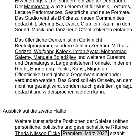
Erweiterungsfläche, sondern ein zweiter Denkraum.
Der
Marmorsaal
wird zu einem Ort für Musik, Lectures,
Lecture Performances, Gespräche und neue Formate.
Das
Studio
wird als Brücke zu neuen Communities
gedacht: Listening Bar, Dance Club, ein Raum, in dem
Sound, Musik und Tanz neue Öffentlichkeiten einladen.
Das öffentliche Denken ist im Gorki nicht
Begleitprogramm, sondern steht im Zentrum. Mit
Luca
Cerizza, Wolfgang Kaleck, Imran Ayata, Mohammad
Salemy, Manuela Bojadžijev
und weiteren Curators
und Dramaturgs at Large entstehen Formate, in denen
Recht, Erinnerung, Politik, Kunst, Migration,
Öffentlichkeit und globale Gegenwart miteinander
verbunden werden. Das Gorki soll ein Ort sein, an dem
nicht nur gezeigt wird, sondern auch gestritten, gefragt,
gedacht und widersprochen werden kann.
Ausblick auf die zweite Hälfte
Weitere künstlerische Positionen der Spielzeit öffnen
persönliche, politische und gesellschaftliche Räume:
Theda Nilsson-Eicke
Premiere: März 2027
erzählt