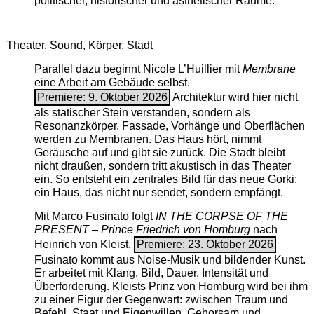
politischer, historischer und ästhetischer Räume.
Theater, Sound, Körper, Stadt
Parallel dazu beginnt
Nicole L’Huillier
mit ­
Membrane
eine Arbeit am Gebäude selbst.
Premiere: 9. Oktober 2026
Architektur wird hier nicht
als statischer Stein verstanden, sondern als
Resonanzkörper. Fassade, Vorhänge und Oberflächen
werden zu Membranen. Das Haus hört, nimmt
Geräusche auf und gibt sie zurück. Die Stadt bleibt
nicht draußen, sondern tritt akustisch in das Theater
ein. So entsteht ein zentrales Bild für das neue Gorki:
ein Haus, das nicht nur sendet, sondern empfängt.
Mit
Marco Fusinato
folgt
IN THE CORPSE OF THE
PRESENT – Prince Friedrich von Homburg
nach
Heinrich von Kleist.
Premiere: 23. Oktober 2026
Fusinato kommt aus Noise-Musik und bildender Kunst.
Er arbeitet mit Klang, Bild, Dauer, Intensität und
Überforderung. Kleists Prinz von Homburg wird bei ihm
zu einer Figur der Gegenwart: zwischen Traum und
Befehl, Staat und Eigenwillen, Gehorsam und