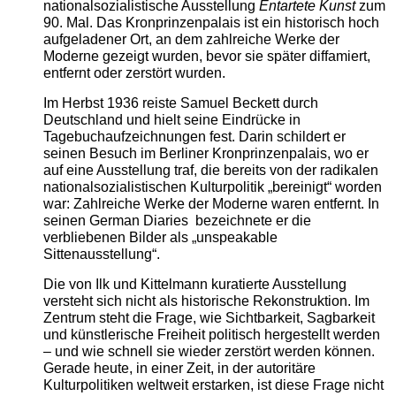
nationalsozialistische Ausstellung
Entartete Kunst
zum
90. Mal. Das Kronprinzenpalais ist ein historisch hoch
aufgeladener Ort, an dem zahlreiche Werke der
Moderne gezeigt wurden, bevor sie später diffamiert,
entfernt oder zerstört wurden.
Im Herbst 1936 reiste Samuel Beckett durch
Deutschland und hielt seine Eindrücke in
Tagebuchaufzeichnungen fest. Darin schildert er
seinen Besuch im Berliner Kronprinzenpalais, wo er
auf eine Ausstellung traf, die bereits von der radikalen
nationalsozialistischen Kulturpolitik „bereinigt“ worden
war: Zahlreiche Werke der Moderne waren entfernt. In
seinen German Diaries bezeichnete er die
verbliebenen Bilder als „unspeakable
Sittenausstellung“.
Die von Ilk und Kittelmann kuratierte Ausstellung
versteht sich nicht als historische Rekonstruktion. Im
Zentrum steht die Frage, wie Sichtbarkeit, Sagbarkeit
und künstlerische Freiheit politisch hergestellt werden
– und wie schnell sie wieder zerstört werden können.
Gerade heute, in einer Zeit, in der autoritäre
Kulturpolitiken weltweit erstarken, ist diese Frage nicht