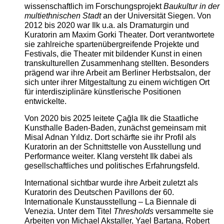
wissenschaftlich im Forschungsprojekt
Baukultur in der
multiethnischen Stadt
an der Universität Siegen. Von
2012 bis 2020 war Ilk u.a. als Dramaturgin und
Kuratorin am Maxim Gorki Theater. Dort verantwortete
sie zahlreiche spartenübergreifende Projekte und
Festivals, die Theater mit bildender Kunst in einen
transkulturellen Zusammenhang stellten. Besonders
prägend war ihre Arbeit am Berliner Herbstsalon, der
sich unter ihrer Mitgestaltung zu einem wichtigen Ort
für interdisziplinäre künstlerische Positionen
entwickelte.
Von 2020 bis 2025 leitete Çağla Ilk die Staatliche
Kunsthalle Baden-Baden, zunächst gemeinsam mit
Misal Adnan Yıldız. Dort schärfte sie ihr Profil als
Kuratorin an der Schnittstelle von Ausstellung und
Performance weiter. Klang versteht Ilk dabei als
gesellschaftliches und politisches Erfahrungsfeld.
International sichtbar wurde ihre Arbeit zuletzt als
Kuratorin des Deutschen Pavillons der 60.
Internationale Kunstausstellung – La Biennale di
Venezia. Unter dem Titel
Thresholds
versammelte sie
Arbeiten von Michael Akstaller, Yael Bartana, Robert