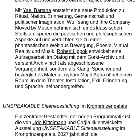
Mit
Yael Bartana
entsteht eine neue Produktion zu
Ritual, Nation, Erinnerung, Gemeinschaft und
politischer Imagination.
Wu Tsang
und ihre Company
Moved by Motion nehmen sich eines klassischen
Stoffs an, spüren die poetischen und philosophischen
Aspekte auf und verdichten sie zu einer
phantastischen Welt aus Bewegung, Poesie, Virtual
Reality und Musik.
Robert Lippok
entwickelt eine
Auftragsarbeit im Dialog mit dem Gorki-Archiv und
versteht Archiv nicht als abgeschlossene
Vergangenheit, sondern als Klang, Speicher und
bewegliches Material.
Ayham Majid Agha
öffnet einen
Raum, in dem Theater, Installation, Exil, Erinnerung
und Sprache ineinandergreifen.
UNSPEAKABLE Sittenausstellung
im
Kronprinzenpalais
Ein zentraler Bestandteil der neuen Programmatik ist
die von
Udo Kittelmann
und Çağla Ilk entwickelte
Ausstellung
UNSPEAKABLE Sittenausstellung
im
Kronprinzenpalais. 2027 jährt sich die