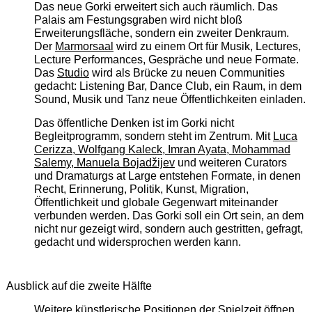
Das neue Gorki erweitert sich auch räumlich. Das
Palais am Festungsgraben wird nicht bloß
Erweiterungsfläche, sondern ein zweiter Denkraum.
Der
Marmorsaal
wird zu einem Ort für Musik, Lectures,
Lecture Performances, Gespräche und neue Formate.
Das
Studio
wird als Brücke zu neuen Communities
gedacht: Listening Bar, Dance Club, ein Raum, in dem
Sound, Musik und Tanz neue Öffentlichkeiten einladen.
Das öffentliche Denken ist im Gorki nicht
Begleitprogramm, sondern steht im Zentrum. Mit
Luca
Cerizza, Wolfgang Kaleck, Imran Ayata, Mohammad
Salemy, Manuela Bojadžijev
und weiteren Curators
und Dramaturgs at Large entstehen Formate, in denen
Recht, Erinnerung, Politik, Kunst, Migration,
Öffentlichkeit und globale Gegenwart miteinander
verbunden werden. Das Gorki soll ein Ort sein, an dem
nicht nur gezeigt wird, sondern auch gestritten, gefragt,
gedacht und widersprochen werden kann.
Ausblick auf die zweite Hälfte
Weitere künstlerische Positionen der Spielzeit öffnen