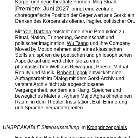
Körper und neue theatrale Formen.
Meg Stuart
Premiere: Juni 2027
bringt eine zentrale
choreografische Position der Gegenwart ans Gorki: ein
Denken des Körpers als offener, fragiler, politischer Ort.
Mit
Yael Bartana
entsteht eine neue Produktion zu
Ritual, Nation, Erinnerung, Gemeinschaft und
politischer Imagination.
Wu Tsang
und ihre Company
Moved by Motion nehmen sich eines klassischen
Stoffs an, spüren die poetischen und philosophischen
Aspekte auf und verdichten sie zu einer
phantastischen Welt aus Bewegung, Poesie, Virtual
Reality und Musik.
Robert Lippok
entwickelt eine
Auftragsarbeit im Dialog mit dem Gorki-Archiv und
versteht Archiv nicht als abgeschlossene
Vergangenheit, sondern als Klang, Speicher und
bewegliches Material.
Ayham Majid Agha
öffnet einen
Raum, in dem Theater, Installation, Exil, Erinnerung
und Sprache ineinandergreifen.
UNSPEAKABLE Sittenausstellung
im
Kronprinzenpalais
Ein zentraler Bestandteil der neuen Programmatik ist