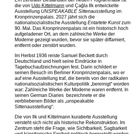
die von
Udo Kittelmann
und Çağla Ilk entwickelte
Ausstellung
UNSPEAKABLE Sittenausstellung
im
Kronprinzenpalais. 2027 jährt sich die
nationalsozialistische Ausstellung
Entartete Kunst
zum
90. Mal. Das Kronprinzenpalais ist ein historisch hoch
aufgeladener Ort, an dem zahlreiche Werke der
Moderne gezeigt wurden, bevor sie später diffamiert,
entfernt oder zerstört wurden.
Im Herbst 1936 reiste Samuel Beckett durch
Deutschland und hielt seine Eindrücke in
Tagebuchaufzeichnungen fest. Darin schildert er
seinen Besuch im Berliner Kronprinzenpalais, wo er
auf eine Ausstellung traf, die bereits von der radikalen
nationalsozialistischen Kulturpolitik „bereinigt“ worden
war: Zahlreiche Werke der Moderne waren entfernt. In
seinen German Diaries bezeichnete er die
verbliebenen Bilder als „unspeakable
Sittenausstellung“.
Die von Ilk und Kittelmann kuratierte Ausstellung
versteht sich nicht als historische Rekonstruktion. Im
Zentrum steht die Frage, wie Sichtbarkeit, Sagbarkeit
und künstlerische Freiheit politisch hergestellt werden