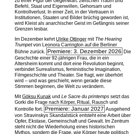
zu einer Figur der Gegenwart: zwischen Traum und
Befehl, Staat und Eigenwillen, Gehorsam und
Kontrollverlust. In einer Zeit, in der Vertrauen in
Institutionen, Staaten und Bilder brüchig geworden ist,
wird Kleist als anarchischer Geist im Gefängnis seiner
Grenzen lesbar.
Im Dezember kehrt
Ulrike Ottinger
mit
The ­Hearing
Trumpet
von Leonora Carrington auf die Berliner
Premiere: 3. Dezember 2026
Bühne zurück.
Die
Geschichte einer 92-jährigen Frau, die in ein
Altersheim kommt und dort eine Revolution beginnt,
verbindet Surrealismus, feministische Imagination,
Filmgeschichte und Theater. Sie fragt, wer überhört
wird – und was geschieht, wenn gerade diese
Stimmen beginnen, die Welt zu verändern.
Mit
Göksu Kunak
und
Le Sacre du printemps
setzt das
Gorki die Frage nach Körper, Ritual, Rausch und
Premiere: Januar 2027
Kontrolle fort.
Ausgehend
von Stravinskys Skandalstück entsteht eine Arbeit über
Opfer, Ekstase, Gemeinschaft und Gewalt. Im Zentrum
steht nicht die Wiederholung eines historischen
Mythos, sondern die Frage, wie Körper heute politisch