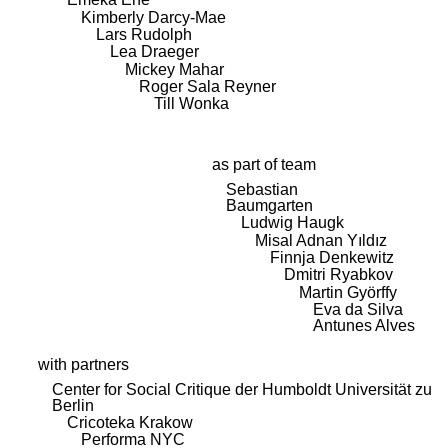
Kimberly Darcy-Mae
Lars Rudolph
Lea Draeger
Mickey Mahar
Roger Sala Reyner
Till Wonka
as part of team
Sebastian
Baumgarten
Ludwig Haugk
Misal Adnan Yıldız
Finnja Denkewitz
Dmitri Ryabkov
Martin Györffy
Eva da Silva
Antunes Alves
with partners
Center for Social Critique der Humboldt Universität zu
Berlin
Cricoteka Krakow
Performa NYC