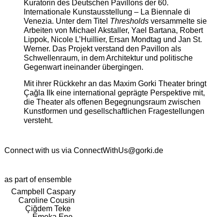
Kuratorin des Deutschen Pavillons der 60.
Internationale Kunstausstellung – La Biennale di
Venezia. Unter dem Titel
Thresholds
versammelte sie
Arbeiten von Michael Akstaller, Yael Bartana, Robert
Lippok, Nicole L’Huillier, Ersan Mondtag und Jan St.
Werner. Das Projekt verstand den Pavillon als
Schwellenraum, in dem Architektur und politische
Gegenwart ineinander übergingen.
Mit ihrer Rückkehr an das Maxim Gorki Theater bringt
Çağla Ilk eine international geprägte Perspektive mit,
die Theater als offenen Begegnungsraum zwischen
Kunstformen und gesellschaftlichen Fragestellungen
versteht.
Connect with us via
ConnectWithUs@gorki.de
as part of ensemble
Campbell Caspary
Caroline Cousin
Çiğdem Teke
Emeka Ene