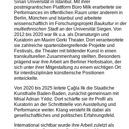
Sinan Universität in Istanbul. Mit ihrer
postmigrantischen Plattform Büro Milk erarbeitete sie
Performances im öffentlichen Raum unter anderem in
Berlin, München und Istanbul und arbeitete
wissenschaftlich im Forschungsprojekt
Baukultur in der
multiethnischen Stadt
an der Universität Siegen. Von
2012 bis 2020 war Ilk u.a. als Dramaturgin und
Kuratorin am Maxim Gorki Theater. Dort verantwortete
sie zahlreiche spartenübergreifende Projekte und
Festivals, die Theater mit bildender Kunst in einen
transkulturellen Zusammenhang stellten. Besonders
prägend war ihre Arbeit am Berliner Herbstsalon, der
sich unter ihrer Mitgestaltung zu einem wichtigen Ort
für interdisziplinäre künstlerische Positionen
entwickelte.
Von 2020 bis 2025 leitete Çağla Ilk die Staatliche
Kunsthalle Baden-Baden, zunächst gemeinsam mit
Misal Adnan Yıldız. Dort schärfte sie ihr Profil als
Kuratorin an der Schnittstelle von Ausstellung und
Performance weiter. Klang versteht Ilk dabei als
gesellschaftliches und politisches Erfahrungsfeld.
International sichtbar wurde ihre Arbeit zuletzt als