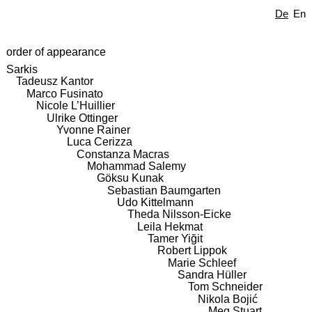
De
En
order of appearance
Sarkis
Tadeusz Kantor
Marco Fusinato
Nicole L’Huillier
Ulrike Ottinger
Yvonne Rainer
Luca Cerizza
Constanza Macras
Mohammad Salemy
Göksu Kunak
Sebastian Baumgarten
Udo Kittelmann
Theda Nilsson-Eicke
Leila Hekmat
Tamer Yiğit
Robert Lippok
Marie Schleef
Sandra Hüller
Tom Schneider
Nikola Bojić
Meg Stuart