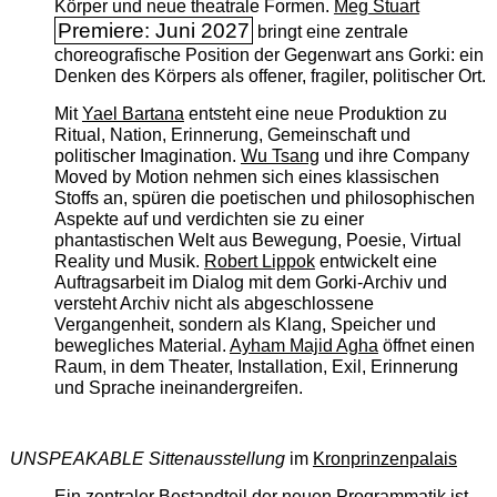
Körper und neue theatrale Formen.
Meg Stuart
Premiere: Juni 2027
bringt eine zentrale
choreografische Position der Gegenwart ans Gorki: ein
Denken des Körpers als offener, fragiler, politischer Ort.
Mit
Yael Bartana
entsteht eine neue Produktion zu
Ritual, Nation, Erinnerung, Gemeinschaft und
politischer Imagination.
Wu Tsang
und ihre Company
Moved by Motion nehmen sich eines klassischen
Stoffs an, spüren die poetischen und philosophischen
Aspekte auf und verdichten sie zu einer
phantastischen Welt aus Bewegung, Poesie, Virtual
Reality und Musik.
Robert Lippok
entwickelt eine
Auftragsarbeit im Dialog mit dem Gorki-Archiv und
versteht Archiv nicht als abgeschlossene
Vergangenheit, sondern als Klang, Speicher und
bewegliches Material.
Ayham Majid Agha
öffnet einen
Raum, in dem Theater, Installation, Exil, Erinnerung
und Sprache ineinandergreifen.
UNSPEAKABLE Sittenausstellung
im
Kronprinzenpalais
Ein zentraler Bestandteil der neuen Programmatik ist