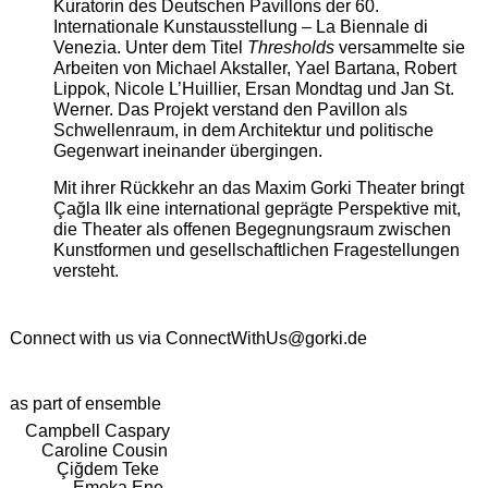
Kuratorin des Deutschen Pavillons der 60.
Internationale Kunstausstellung – La Biennale di
Venezia. Unter dem Titel
Thresholds
versammelte sie
Arbeiten von Michael Akstaller, Yael Bartana, Robert
Lippok, Nicole L’Huillier, Ersan Mondtag und Jan St.
Werner. Das Projekt verstand den Pavillon als
Schwellenraum, in dem Architektur und politische
Gegenwart ineinander übergingen.
Mit ihrer Rückkehr an das Maxim Gorki Theater bringt
Çağla Ilk eine international geprägte Perspektive mit,
die Theater als offenen Begegnungsraum zwischen
Kunstformen und gesellschaftlichen Fragestellungen
versteht.
Connect with us via
ConnectWithUs@gorki.de
as part of ensemble
Campbell Caspary
Caroline Cousin
Çiğdem Teke
Emeka Ene