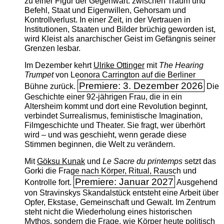
zu einer Figur der Gegenwart: zwischen Traum und
Befehl, Staat und Eigenwillen, Gehorsam und
Kontrollverlust. In einer Zeit, in der Vertrauen in
Institutionen, Staaten und Bilder brüchig geworden ist,
wird Kleist als anarchischer Geist im Gefängnis seiner
Grenzen lesbar.
Im Dezember kehrt
Ulrike Ottinger
mit
The ­Hearing
Trumpet
von Leonora Carrington auf die Berliner
Premiere: 3. Dezember 2026
Bühne zurück.
Die
Geschichte einer 92-jährigen Frau, die in ein
Altersheim kommt und dort eine Revolution beginnt,
verbindet Surrealismus, feministische Imagination,
Filmgeschichte und Theater. Sie fragt, wer überhört
wird – und was geschieht, wenn gerade diese
Stimmen beginnen, die Welt zu verändern.
Mit
Göksu Kunak
und
Le Sacre du printemps
setzt das
Gorki die Frage nach Körper, Ritual, Rausch und
Premiere: Januar 2027
Kontrolle fort.
Ausgehend
von Stravinskys Skandalstück entsteht eine Arbeit über
Opfer, Ekstase, Gemeinschaft und Gewalt. Im Zentrum
steht nicht die Wiederholung eines historischen
Mythos, sondern die Frage, wie Körper heute politisch