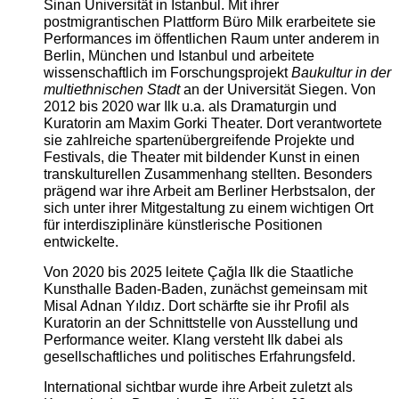
Sinan Universität in Istanbul. Mit ihrer
postmigrantischen Plattform Büro Milk erarbeitete sie
Performances im öffentlichen Raum unter anderem in
Berlin, München und Istanbul und arbeitete
wissenschaftlich im Forschungsprojekt
Baukultur in der
multiethnischen Stadt
an der Universität Siegen. Von
2012 bis 2020 war Ilk u.a. als Dramaturgin und
Kuratorin am Maxim Gorki Theater. Dort verantwortete
sie zahlreiche spartenübergreifende Projekte und
Festivals, die Theater mit bildender Kunst in einen
transkulturellen Zusammenhang stellten. Besonders
prägend war ihre Arbeit am Berliner Herbstsalon, der
sich unter ihrer Mitgestaltung zu einem wichtigen Ort
für interdisziplinäre künstlerische Positionen
entwickelte.
Von 2020 bis 2025 leitete Çağla Ilk die Staatliche
Kunsthalle Baden-Baden, zunächst gemeinsam mit
Misal Adnan Yıldız. Dort schärfte sie ihr Profil als
Kuratorin an der Schnittstelle von Ausstellung und
Performance weiter. Klang versteht Ilk dabei als
gesellschaftliches und politisches Erfahrungsfeld.
International sichtbar wurde ihre Arbeit zuletzt als