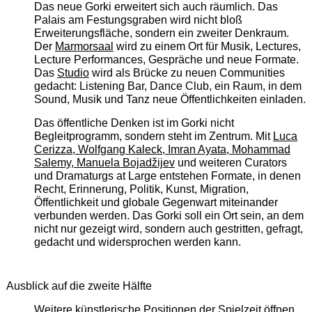
Das neue Gorki erweitert sich auch räumlich. Das
Palais am Festungsgraben wird nicht bloß
Erweiterungsfläche, sondern ein zweiter Denkraum.
Der
Marmorsaal
wird zu einem Ort für Musik, Lectures,
Lecture Performances, Gespräche und neue Formate.
Das
Studio
wird als Brücke zu neuen Communities
gedacht: Listening Bar, Dance Club, ein Raum, in dem
Sound, Musik und Tanz neue Öffentlichkeiten einladen.
Das öffentliche Denken ist im Gorki nicht
Begleitprogramm, sondern steht im Zentrum. Mit
Luca
Cerizza, Wolfgang Kaleck, Imran Ayata, Mohammad
Salemy, Manuela Bojadžijev
und weiteren Curators
und Dramaturgs at Large entstehen Formate, in denen
Recht, Erinnerung, Politik, Kunst, Migration,
Öffentlichkeit und globale Gegenwart miteinander
verbunden werden. Das Gorki soll ein Ort sein, an dem
nicht nur gezeigt wird, sondern auch gestritten, gefragt,
gedacht und widersprochen werden kann.
Ausblick auf die zweite Hälfte
Weitere künstlerische Positionen der Spielzeit öffnen