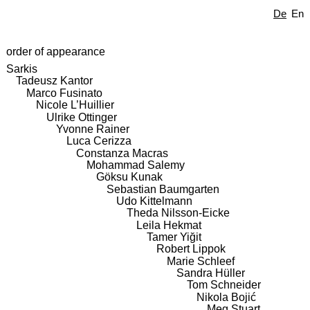
De
En
order of appearance
Sarkis
Tadeusz Kantor
Marco Fusinato
Nicole L’Huillier
Ulrike Ottinger
Yvonne Rainer
Luca Cerizza
Constanza Macras
Mohammad Salemy
Göksu Kunak
Sebastian Baumgarten
Udo Kittelmann
Theda Nilsson-Eicke
Leila Hekmat
Tamer Yiğit
Robert Lippok
Marie Schleef
Sandra Hüller
Tom Schneider
Nikola Bojić
Meg Stuart