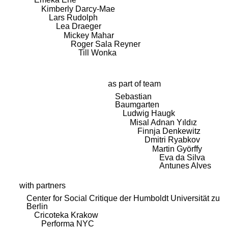
Kimberly Darcy-Mae
Lars Rudolph
Lea Draeger
Mickey Mahar
Roger Sala Reyner
Till Wonka
as part of team
Sebastian
Baumgarten
Ludwig Haugk
Misal Adnan Yıldız
Finnja Denkewitz
Dmitri Ryabkov
Martin Györffy
Eva da Silva
Antunes Alves
with partners
Center for Social Critique der Humboldt Universität zu
Berlin
Cricoteka Krakow
Performa NYC