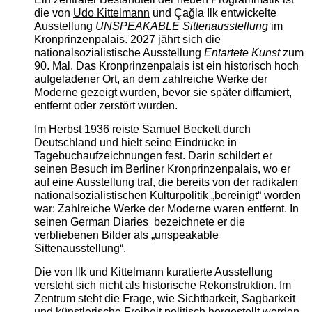
die von
Udo Kittelmann
und Çağla Ilk entwickelte
Ausstellung
UNSPEAKABLE Sittenausstellung
im
Kronprinzenpalais. 2027 jährt sich die
nationalsozialistische Ausstellung
Entartete Kunst
zum
90. Mal. Das Kronprinzenpalais ist ein historisch hoch
aufgeladener Ort, an dem zahlreiche Werke der
Moderne gezeigt wurden, bevor sie später diffamiert,
entfernt oder zerstört wurden.
Im Herbst 1936 reiste Samuel Beckett durch
Deutschland und hielt seine Eindrücke in
Tagebuchaufzeichnungen fest. Darin schildert er
seinen Besuch im Berliner Kronprinzenpalais, wo er
auf eine Ausstellung traf, die bereits von der radikalen
nationalsozialistischen Kulturpolitik „bereinigt“ worden
war: Zahlreiche Werke der Moderne waren entfernt. In
seinen German Diaries bezeichnete er die
verbliebenen Bilder als „unspeakable
Sittenausstellung“.
Die von Ilk und Kittelmann kuratierte Ausstellung
versteht sich nicht als historische Rekonstruktion. Im
Zentrum steht die Frage, wie Sichtbarkeit, Sagbarkeit
und künstlerische Freiheit politisch hergestellt werden