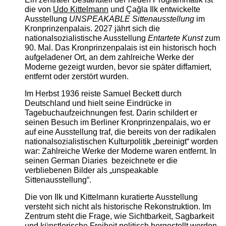
die von
Udo Kittelmann
und Çağla Ilk entwickelte
Ausstellung
UNSPEAKABLE Sittenausstellung
im
Kronprinzenpalais. 2027 jährt sich die
nationalsozialistische Ausstellung
Entartete Kunst
zum
90. Mal. Das Kronprinzenpalais ist ein historisch hoch
aufgeladener Ort, an dem zahlreiche Werke der
Moderne gezeigt wurden, bevor sie später diffamiert,
entfernt oder zerstört wurden.
Im Herbst 1936 reiste Samuel Beckett durch
Deutschland und hielt seine Eindrücke in
Tagebuchaufzeichnungen fest. Darin schildert er
seinen Besuch im Berliner Kronprinzenpalais, wo er
auf eine Ausstellung traf, die bereits von der radikalen
nationalsozialistischen Kulturpolitik „bereinigt“ worden
war: Zahlreiche Werke der Moderne waren entfernt. In
seinen German Diaries bezeichnete er die
verbliebenen Bilder als „unspeakable
Sittenausstellung“.
Die von Ilk und Kittelmann kuratierte Ausstellung
versteht sich nicht als historische Rekonstruktion. Im
Zentrum steht die Frage, wie Sichtbarkeit, Sagbarkeit
und künstlerische Freiheit politisch hergestellt werden