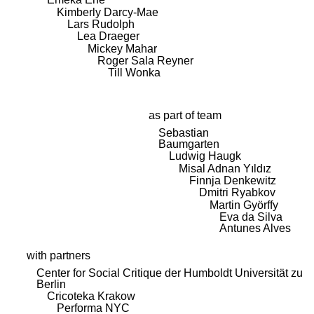
Kimberly Darcy-Mae
Lars Rudolph
Lea Draeger
Mickey Mahar
Roger Sala Reyner
Till Wonka
as part of team
Sebastian
Baumgarten
Ludwig Haugk
Misal Adnan Yıldız
Finnja Denkewitz
Dmitri Ryabkov
Martin Györffy
Eva da Silva
Antunes Alves
with partners
Center for Social Critique der Humboldt Universität zu
Berlin
Cricoteka Krakow
Performa NYC