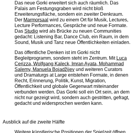
Das neue Gorki erweitert sich auch räumlich. Das
Palais am Festungsgraben wird nicht bloß
Erweiterungsfläche, sondern ein zweiter Denkraum.
Der
Marmorsaal
wird zu einem Ort für Musik, Lectures,
Lecture Performances, Gespräche und neue Formate.
Das
Studio
wird als Brücke zu neuen Communities
gedacht: Listening Bar, Dance Club, ein Raum, in dem
Sound, Musik und Tanz neue Öffentlichkeiten einladen.
Das öffentliche Denken ist im Gorki nicht
Begleitprogramm, sondern steht im Zentrum. Mit
Luca
Cerizza, Wolfgang Kaleck, Imran Ayata, Mohammad
Salemy, Manuela Bojadžijev
und weiteren Curators
und Dramaturgs at Large entstehen Formate, in denen
Recht, Erinnerung, Politik, Kunst, Migration,
Öffentlichkeit und globale Gegenwart miteinander
verbunden werden. Das Gorki soll ein Ort sein, an dem
nicht nur gezeigt wird, sondern auch gestritten, gefragt,
gedacht und widersprochen werden kann.
Ausblick auf die zweite Hälfte
Weitere künstlerische Positionen der Spielzeit öffnen