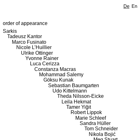
De
En
order of appearance
Sarkis
Tadeusz Kantor
Marco Fusinato
Nicole L’Huillier
Ulrike Ottinger
Yvonne Rainer
Luca Cerizza
Constanza Macras
Mohammad Salemy
Göksu Kunak
Sebastian Baumgarten
Udo Kittelmann
Theda Nilsson-Eicke
Leila Hekmat
Tamer Yiğit
Robert Lippok
Marie Schleef
Sandra Hüller
Tom Schneider
Nikola Bojić
Meg Stuart