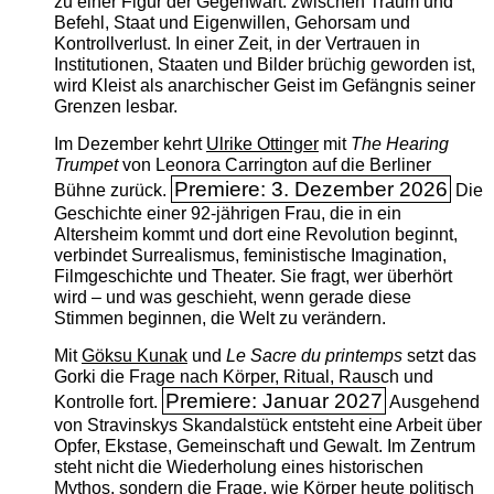
zu einer Figur der Gegenwart: zwischen Traum und
Befehl, Staat und Eigenwillen, Gehorsam und
Kontrollverlust. In einer Zeit, in der Vertrauen in
Institutionen, Staaten und Bilder brüchig geworden ist,
wird Kleist als anarchischer Geist im Gefängnis seiner
Grenzen lesbar.
Im Dezember kehrt
Ulrike Ottinger
mit
The ­Hearing
Trumpet
von Leonora Carrington auf die Berliner
Premiere: 3. Dezember 2026
Bühne zurück.
Die
Geschichte einer 92-jährigen Frau, die in ein
Altersheim kommt und dort eine Revolution beginnt,
verbindet Surrealismus, feministische Imagination,
Filmgeschichte und Theater. Sie fragt, wer überhört
wird – und was geschieht, wenn gerade diese
Stimmen beginnen, die Welt zu verändern.
Mit
Göksu Kunak
und
Le Sacre du printemps
setzt das
Gorki die Frage nach Körper, Ritual, Rausch und
Premiere: Januar 2027
Kontrolle fort.
Ausgehend
von Stravinskys Skandalstück entsteht eine Arbeit über
Opfer, Ekstase, Gemeinschaft und Gewalt. Im Zentrum
steht nicht die Wiederholung eines historischen
Mythos, sondern die Frage, wie Körper heute politisch