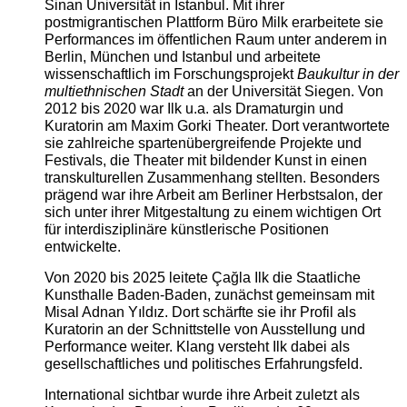
Sinan Universität in Istanbul. Mit ihrer
postmigrantischen Plattform Büro Milk erarbeitete sie
Performances im öffentlichen Raum unter anderem in
Berlin, München und Istanbul und arbeitete
wissenschaftlich im Forschungsprojekt
Baukultur in der
multiethnischen Stadt
an der Universität Siegen. Von
2012 bis 2020 war Ilk u.a. als Dramaturgin und
Kuratorin am Maxim Gorki Theater. Dort verantwortete
sie zahlreiche spartenübergreifende Projekte und
Festivals, die Theater mit bildender Kunst in einen
transkulturellen Zusammenhang stellten. Besonders
prägend war ihre Arbeit am Berliner Herbstsalon, der
sich unter ihrer Mitgestaltung zu einem wichtigen Ort
für interdisziplinäre künstlerische Positionen
entwickelte.
Von 2020 bis 2025 leitete Çağla Ilk die Staatliche
Kunsthalle Baden-Baden, zunächst gemeinsam mit
Misal Adnan Yıldız. Dort schärfte sie ihr Profil als
Kuratorin an der Schnittstelle von Ausstellung und
Performance weiter. Klang versteht Ilk dabei als
gesellschaftliches und politisches Erfahrungsfeld.
International sichtbar wurde ihre Arbeit zuletzt als