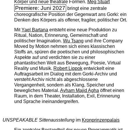
Körper und neue theatrale Formen.
Meg Stuart
Premiere: Juni 2027
bringt eine zentrale
choreografische Position der Gegenwart ans Gorki: ein
Denken des Körpers als offener, fragiler, politischer Ort.
Mit
Yael Bartana
entsteht eine neue Produktion zu
Ritual, Nation, Erinnerung, Gemeinschaft und
politischer Imagination.
Wu Tsang
und ihre Company
Moved by Motion nehmen sich eines klassischen
Stoffs an, spüren die poetischen und philosophischen
Aspekte auf und verdichten sie zu einer
phantastischen Welt aus Bewegung, Poesie, Virtual
Reality und Musik.
Robert Lippok
entwickelt eine
Auftragsarbeit im Dialog mit dem Gorki-Archiv und
versteht Archiv nicht als abgeschlossene
Vergangenheit, sondern als Klang, Speicher und
bewegliches Material.
Ayham Majid Agha
öffnet einen
Raum, in dem Theater, Installation, Exil, Erinnerung
und Sprache ineinandergreifen.
UNSPEAKABLE Sittenausstellung
im
Kronprinzenpalais
Ein zentraler Bestandteil der neuen Programmatik ist