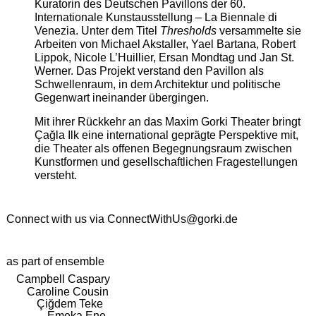
Kuratorin des Deutschen Pavillons der 60.
Internationale Kunstausstellung – La Biennale di
Venezia. Unter dem Titel
Thresholds
versammelte sie
Arbeiten von Michael Akstaller, Yael Bartana, Robert
Lippok, Nicole L’Huillier, Ersan Mondtag und Jan St.
Werner. Das Projekt verstand den Pavillon als
Schwellenraum, in dem Architektur und politische
Gegenwart ineinander übergingen.
Mit ihrer Rückkehr an das Maxim Gorki Theater bringt
Çağla Ilk eine international geprägte Perspektive mit,
die Theater als offenen Begegnungsraum zwischen
Kunstformen und gesellschaftlichen Fragestellungen
versteht.
Connect with us via
ConnectWithUs@gorki.de
as part of ensemble
Campbell Caspary
Caroline Cousin
Çiğdem Teke
Emeka Ene