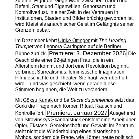
zu einer Figur der Gegenwart: zwischen Traum und
Befehl, Staat und Eigenwillen, Gehorsam und
Kontrollverlust. In einer Zeit, in der Vertrauen in
Institutionen, Staaten und Bilder brüchig geworden ist,
wird Kleist als anarchischer Geist im Gefängnis seiner
Grenzen lesbar.
Im Dezember kehrt
Ulrike Ottinger
mit
The ­Hearing
Trumpet
von Leonora Carrington auf die Berliner
Premiere: 3. Dezember 2026
Bühne zurück.
Die
Geschichte einer 92-jährigen Frau, die in ein
Altersheim kommt und dort eine Revolution beginnt,
verbindet Surrealismus, feministische Imagination,
Filmgeschichte und Theater. Sie fragt, wer überhört
wird – und was geschieht, wenn gerade diese
Stimmen beginnen, die Welt zu verändern.
Mit
Göksu Kunak
und
Le Sacre du printemps
setzt das
Gorki die Frage nach Körper, Ritual, Rausch und
Premiere: Januar 2027
Kontrolle fort.
Ausgehend
von Stravinskys Skandalstück entsteht eine Arbeit über
Opfer, Ekstase, Gemeinschaft und Gewalt. Im Zentrum
steht nicht die Wiederholung eines historischen
Mythos, sondern die Frage, wie Körper heute politisch