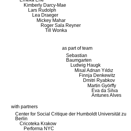
Kimberly Darcy-Mae
Lars Rudolph
Lea Draeger
Mickey Mahar
Roger Sala Reyner
Till Wonka
as part of team
Sebastian
Baumgarten
Ludwig Haugk
Misal Adnan Yıldız
Finnja Denkewitz
Dmitri Ryabkov
Martin Györffy
Eva da Silva
Antunes Alves
with partners
Center for Social Critique der Humboldt Universität zu
Berlin
Cricoteka Krakow
Performa NYC