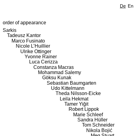
De
En
order of appearance
Sarkis
Tadeusz Kantor
Marco Fusinato
Nicole L’Huillier
Ulrike Ottinger
Yvonne Rainer
Luca Cerizza
Constanza Macras
Mohammad Salemy
Göksu Kunak
Sebastian Baumgarten
Udo Kittelmann
Theda Nilsson-Eicke
Leila Hekmat
Tamer Yiğit
Robert Lippok
Marie Schleef
Sandra Hüller
Tom Schneider
Nikola Bojić
Meg Stuart