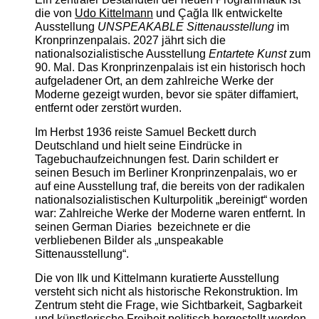
die von
Udo Kittelmann
und Çağla Ilk entwickelte
Ausstellung
UNSPEAKABLE Sittenausstellung
im
Kronprinzenpalais. 2027 jährt sich die
nationalsozialistische Ausstellung
Entartete Kunst
zum
90. Mal. Das Kronprinzenpalais ist ein historisch hoch
aufgeladener Ort, an dem zahlreiche Werke der
Moderne gezeigt wurden, bevor sie später diffamiert,
entfernt oder zerstört wurden.
Im Herbst 1936 reiste Samuel Beckett durch
Deutschland und hielt seine Eindrücke in
Tagebuchaufzeichnungen fest. Darin schildert er
seinen Besuch im Berliner Kronprinzenpalais, wo er
auf eine Ausstellung traf, die bereits von der radikalen
nationalsozialistischen Kulturpolitik „bereinigt“ worden
war: Zahlreiche Werke der Moderne waren entfernt. In
seinen German Diaries bezeichnete er die
verbliebenen Bilder als „unspeakable
Sittenausstellung“.
Die von Ilk und Kittelmann kuratierte Ausstellung
versteht sich nicht als historische Rekonstruktion. Im
Zentrum steht die Frage, wie Sichtbarkeit, Sagbarkeit
und künstlerische Freiheit politisch hergestellt werden