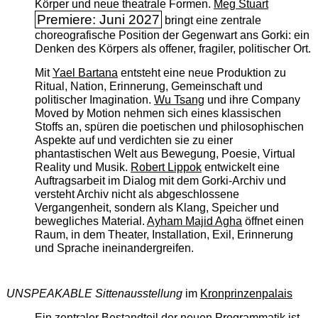
Körper und neue theatrale Formen.
Meg Stuart
Premiere: Juni 2027
bringt eine zentrale
choreografische Position der Gegenwart ans Gorki: ein
Denken des Körpers als offener, fragiler, politischer Ort.
Mit
Yael Bartana
entsteht eine neue Produktion zu
Ritual, Nation, Erinnerung, Gemeinschaft und
politischer Imagination.
Wu Tsang
und ihre Company
Moved by Motion nehmen sich eines klassischen
Stoffs an, spüren die poetischen und philosophischen
Aspekte auf und verdichten sie zu einer
phantastischen Welt aus Bewegung, Poesie, Virtual
Reality und Musik.
Robert Lippok
entwickelt eine
Auftragsarbeit im Dialog mit dem Gorki-Archiv und
versteht Archiv nicht als abgeschlossene
Vergangenheit, sondern als Klang, Speicher und
bewegliches Material.
Ayham Majid Agha
öffnet einen
Raum, in dem Theater, Installation, Exil, Erinnerung
und Sprache ineinandergreifen.
UNSPEAKABLE Sittenausstellung
im
Kronprinzenpalais
Ein zentraler Bestandteil der neuen Programmatik ist