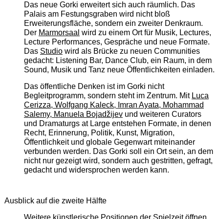
Das neue Gorki erweitert sich auch räumlich. Das
Palais am Festungsgraben wird nicht bloß
Erweiterungsfläche, sondern ein zweiter Denkraum.
Der
Marmorsaal
wird zu einem Ort für Musik, Lectures,
Lecture Performances, Gespräche und neue Formate.
Das
Studio
wird als Brücke zu neuen Communities
gedacht: Listening Bar, Dance Club, ein Raum, in dem
Sound, Musik und Tanz neue Öffentlichkeiten einladen.
Das öffentliche Denken ist im Gorki nicht
Begleitprogramm, sondern steht im Zentrum. Mit
Luca
Cerizza, Wolfgang Kaleck, Imran Ayata, Mohammad
Salemy, Manuela Bojadžijev
und weiteren Curators
und Dramaturgs at Large entstehen Formate, in denen
Recht, Erinnerung, Politik, Kunst, Migration,
Öffentlichkeit und globale Gegenwart miteinander
verbunden werden. Das Gorki soll ein Ort sein, an dem
nicht nur gezeigt wird, sondern auch gestritten, gefragt,
gedacht und widersprochen werden kann.
Ausblick auf die zweite Hälfte
Weitere künstlerische Positionen der Spielzeit öffnen