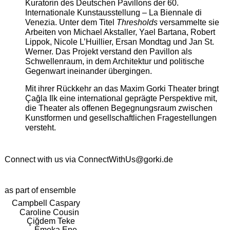
Kuratorin des Deutschen Pavillons der 60.
Internationale Kunstausstellung – La Biennale di
Venezia. Unter dem Titel
Thresholds
versammelte sie
Arbeiten von Michael Akstaller, Yael Bartana, Robert
Lippok, Nicole L’Huillier, Ersan Mondtag und Jan St.
Werner. Das Projekt verstand den Pavillon als
Schwellenraum, in dem Architektur und politische
Gegenwart ineinander übergingen.
Mit ihrer Rückkehr an das Maxim Gorki Theater bringt
Çağla Ilk eine international geprägte Perspektive mit,
die Theater als offenen Begegnungsraum zwischen
Kunstformen und gesellschaftlichen Fragestellungen
versteht.
Connect with us via
ConnectWithUs@gorki.de
as part of ensemble
Campbell Caspary
Caroline Cousin
Çiğdem Teke
Emeka Ene