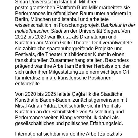
Sinan Universität in Istanbul. Mit ihrer
postmigrantischen Plattform Büro Milk erarbeitete sie
Performances im öffentlichen Raum unter anderem in
Berlin, München und Istanbul und arbeitete
wissenschaftlich im Forschungsprojekt
Baukultur in der
multiethnischen Stadt
an der Universität Siegen. Von
2012 bis 2020 war Ilk u.a. als Dramaturgin und
Kuratorin am Maxim Gorki Theater. Dort verantwortete
sie zahlreiche spartenübergreifende Projekte und
Festivals, die Theater mit bildender Kunst in einen
transkulturellen Zusammenhang stellten. Besonders
prägend war ihre Arbeit am Berliner Herbstsalon, der
sich unter ihrer Mitgestaltung zu einem wichtigen Ort
für interdisziplinäre künstlerische Positionen
entwickelte.
Von 2020 bis 2025 leitete Çağla Ilk die Staatliche
Kunsthalle Baden-Baden, zunächst gemeinsam mit
Misal Adnan Yıldız. Dort schärfte sie ihr Profil als
Kuratorin an der Schnittstelle von Ausstellung und
Performance weiter. Klang versteht Ilk dabei als
gesellschaftliches und politisches Erfahrungsfeld.
International sichtbar wurde ihre Arbeit zuletzt als