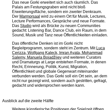
Das neue Gorki erweitert sich auch räumlich. Das
Palais am Festungsgraben wird nicht bloß
Erweiterungsfläche, sondern ein zweiter Denkraum.
Der
Marmorsaal
wird zu einem Ort für Musik, Lectures,
Lecture Performances, Gespräche und neue Formate.
Das
Studio
wird als Brücke zu neuen Communities
gedacht: Listening Bar, Dance Club, ein Raum, in dem
Sound, Musik und Tanz neue Öffentlichkeiten einladen.
Das öffentliche Denken ist im Gorki nicht
Begleitprogramm, sondern steht im Zentrum. Mit
Luca
Cerizza, Wolfgang Kaleck, Imran Ayata, Mohammad
Salemy, Manuela Bojadžijev
und weiteren Curators
und Dramaturgs at Large entstehen Formate, in denen
Recht, Erinnerung, Politik, Kunst, Migration,
Öffentlichkeit und globale Gegenwart miteinander
verbunden werden. Das Gorki soll ein Ort sein, an dem
nicht nur gezeigt wird, sondern auch gestritten, gefragt,
gedacht und widersprochen werden kann.
Ausblick auf die zweite Hälfte
Weitere künstlerische Positionen der Spielzeit öffnen