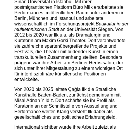
Sinan Universität in Istanbul. Mit ihrer
postmigrantischen Plattform Büro Milk erarbeitete sie
Performances im öffentlichen Raum unter anderem in
Berlin, München und Istanbul und arbeitete
wissenschaftlich im Forschungsprojekt
Baukultur in der
multiethnischen Stadt
an der Universität Siegen. Von
2012 bis 2020 war Ilk u.a. als Dramaturgin und
Kuratorin am Maxim Gorki Theater. Dort verantwortete
sie zahlreiche spartenübergreifende Projekte und
Festivals, die Theater mit bildender Kunst in einen
transkulturellen Zusammenhang stellten. Besonders
prägend war ihre Arbeit am Berliner Herbstsalon, der
sich unter ihrer Mitgestaltung zu einem wichtigen Ort
für interdisziplinäre künstlerische Positionen
entwickelte.
Von 2020 bis 2025 leitete Çağla Ilk die Staatliche
Kunsthalle Baden-Baden, zunächst gemeinsam mit
Misal Adnan Yıldız. Dort schärfte sie ihr Profil als
Kuratorin an der Schnittstelle von Ausstellung und
Performance weiter. Klang versteht Ilk dabei als
gesellschaftliches und politisches Erfahrungsfeld.
International sichtbar wurde ihre Arbeit zuletzt als