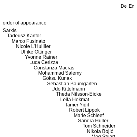
De
En
order of appearance
Sarkis
Tadeusz Kantor
Marco Fusinato
Nicole L’Huillier
Ulrike Ottinger
Yvonne Rainer
Luca Cerizza
Constanza Macras
Mohammad Salemy
Göksu Kunak
Sebastian Baumgarten
Udo Kittelmann
Theda Nilsson-Eicke
Leila Hekmat
Tamer Yiğit
Robert Lippok
Marie Schleef
Sandra Hüller
Tom Schneider
Nikola Bojić
Meg Stuart