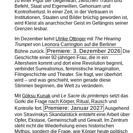
zu einer Figur der Gegenwart: zwischen Traum und
Befehl, Staat und Eigenwillen, Gehorsam und
Kontrollverlust. In einer Zeit, in der Vertrauen in
Institutionen, Staaten und Bilder brüchig geworden ist,
wird Kleist als anarchischer Geist im Gefängnis seiner
Grenzen lesbar.
Im Dezember kehrt
Ulrike Ottinger
mit
The ­Hearing
Trumpet
von Leonora Carrington auf die Berliner
Premiere: 3. Dezember 2026
Bühne zurück.
Die
Geschichte einer 92-jährigen Frau, die in ein
Altersheim kommt und dort eine Revolution beginnt,
verbindet Surrealismus, feministische Imagination,
Filmgeschichte und Theater. Sie fragt, wer überhört
wird – und was geschieht, wenn gerade diese
Stimmen beginnen, die Welt zu verändern.
Mit
Göksu Kunak
und
Le Sacre du printemps
setzt das
Gorki die Frage nach Körper, Ritual, Rausch und
Premiere: Januar 2027
Kontrolle fort.
Ausgehend
von Stravinskys Skandalstück entsteht eine Arbeit über
Opfer, Ekstase, Gemeinschaft und Gewalt. Im Zentrum
steht nicht die Wiederholung eines historischen
Mythos, sondern die Frage, wie Körper heute politisch