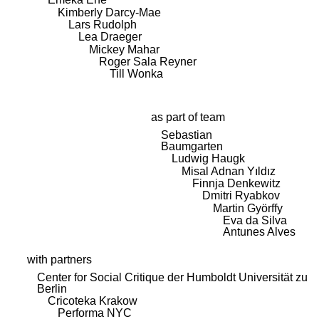
Kimberly Darcy-Mae
Lars Rudolph
Lea Draeger
Mickey Mahar
Roger Sala Reyner
Till Wonka
as part of team
Sebastian
Baumgarten
Ludwig Haugk
Misal Adnan Yıldız
Finnja Denkewitz
Dmitri Ryabkov
Martin Györffy
Eva da Silva
Antunes Alves
with partners
Center for Social Critique der Humboldt Universität zu
Berlin
Cricoteka Krakow
Performa NYC