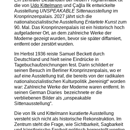
die von
Udo Kittelmann
und Çağla Ilk entwickelte
Ausstellung
UNSPEAKABLE Sittenausstellung
im
Kronprinzenpalais. 2027 jährt sich die
nationalsozialistische Ausstellung
Entartete Kunst
zum
90. Mal. Das Kronprinzenpalais ist ein historisch hoch
aufgeladener Ort, an dem zahlreiche Werke der
Moderne gezeigt wurden, bevor sie später diffamiert,
entfernt oder zerstört wurden.
Im Herbst 1936 reiste Samuel Beckett durch
Deutschland und hielt seine Eindrücke in
Tagebuchaufzeichnungen fest. Darin schildert er
seinen Besuch im Berliner Kronprinzenpalais, wo er
auf eine Ausstellung traf, die bereits von der radikalen
nationalsozialistischen Kulturpolitik „bereinigt“ worden
war: Zahlreiche Werke der Moderne waren entfernt. In
seinen German Diaries bezeichnete er die
verbliebenen Bilder als „unspeakable
Sittenausstellung“.
Die von Ilk und Kittelmann kuratierte Ausstellung
versteht sich nicht als historische Rekonstruktion. Im
Zentrum steht die Frage, wie Sichtbarkeit, Sagbarkeit
und künstlerische Freiheit politisch hergestellt werden