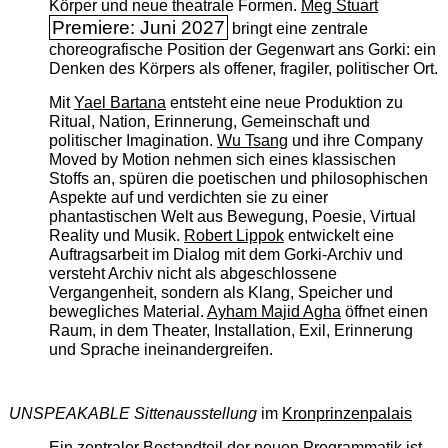
Körper und neue theatrale Formen.
Meg Stuart
Premiere: Juni 2027
bringt eine zentrale
choreografische Position der Gegenwart ans Gorki: ein
Denken des Körpers als offener, fragiler, politischer Ort.
Mit
Yael Bartana
entsteht eine neue Produktion zu
Ritual, Nation, Erinnerung, Gemeinschaft und
politischer Imagination.
Wu Tsang
und ihre Company
Moved by Motion nehmen sich eines klassischen
Stoffs an, spüren die poetischen und philosophischen
Aspekte auf und verdichten sie zu einer
phantastischen Welt aus Bewegung, Poesie, Virtual
Reality und Musik.
Robert Lippok
entwickelt eine
Auftragsarbeit im Dialog mit dem Gorki-Archiv und
versteht Archiv nicht als abgeschlossene
Vergangenheit, sondern als Klang, Speicher und
bewegliches Material.
Ayham Majid Agha
öffnet einen
Raum, in dem Theater, Installation, Exil, Erinnerung
und Sprache ineinandergreifen.
UNSPEAKABLE Sittenausstellung
im
Kronprinzenpalais
Ein zentraler Bestandteil der neuen Programmatik ist