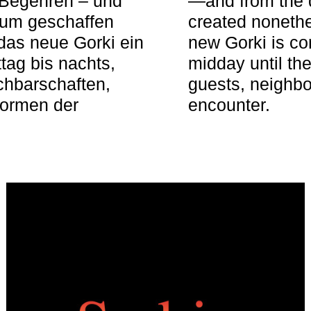
 Begehren – und
—and from the q
aum geschaffen
created nonethel
das neue Gorki ein
new Gorki is c
tag bis nachts,
midday until the
achbarschaften,
guests, neighbo
Formen der
encounter.