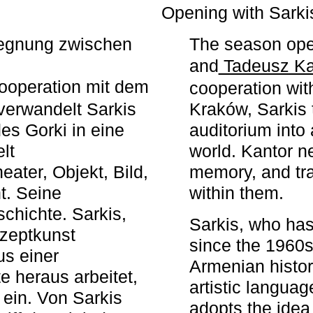
r
Opening with Sarki
egegnung zwischen
The season ope
and
Tadeusz Ka
ooperation mit dem
cooperation wit
erwandelt Sarkis
Kraków, Sarkis 
s Gorki in eine
auditorium into 
elt
world. Kantor n
ater, Objekt, Bild,
memory, and tra
t. Seine
within them.
chichte. Sarkis,
Sarkis, who has
nzeptkunst
since the 1960s
us einer
Armenian histor
e heraus arbeitet,
artistic languag
 ein. Von Sarkis
adopts the idea 