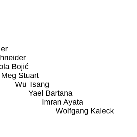
ler
hneider
ola Bojić
Meg Stuart
Wu Tsang
Yael Bartana
Imran Ayata
Wolfgang Kaleck