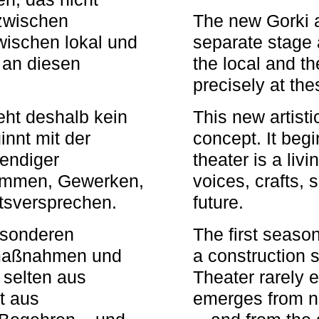
zwischen
The new Gorki 
wischen lokal und
separate stage 
u an diesen
the local and th
precisely at th
eht deshalb kein
This new artisti
nnt mit der
concept. It begi
bendiger
theater is a li
timmen, Gewerken,
voices, crafts,
tsversprechen.
future.
besonderen
The first seaso
rmaßnahmen und
a construction s
 selten aus
Theater rarely 
t aus
emerges from ne