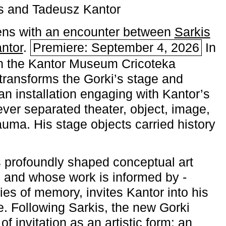
s and Tadeusz Kantor
ns with an encounter between
Sarkis
ntor
.
Premiere: September 4, 2026
In
h the ­Kantor Museum Cricoteka
transforms the Gorki’s stage and
an installation engaging with Kantor’s
ever separated theater, object, image,
uma. His stage objects carried history
 profoundly shaped conceptual art
 and whose work is informed by ­
ies of memory, invites Kantor into his
e. Following Sarkis, the new Gorki
of invitation as an artistic form: an