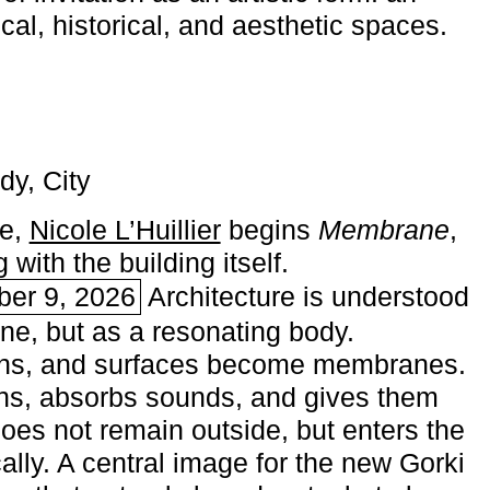
ical, historical, and aesthetic spaces.
dy, City
me,
Nicole L’Huillier
begins ­
Membrane
,
with the building itself.
ber 9, 2026
Architecture is understood
one, but as a resonating body.
ins, and surfaces become membranes.
ns, absorbs sounds, and gives them
does not remain outside, but enters the
ally. A central image for the new Gorki