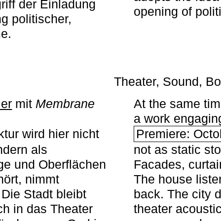
iff der Einladung
opening of polit
g politischer,
me.
Theater, Sound, Bo
ier
mit ­
Membrane
At the same ti
a work engaging 
tur wird hier nicht
Premiere: Octo
ndern als
not as static st
ge und Oberflächen
Facades, curta
ört, nimmt
The house liste
Die Stadt bleibt
back. The city 
sch in das Theater
theater acoustic