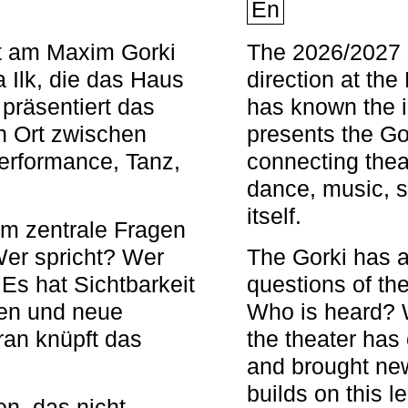
En
nt am Maxim Gorki
The 2026/2027 s
 Ilk, die das Haus
direction at th
 präsentiert das
has known the i
en Ort zwischen
presents the Go
Performance, Tanz,
connecting thea
dance, music, s
itself.
em zentrale Fragen
Wer spricht? Wer
The Gorki has a
s hat Sichtbarkeit
questions of th
en und neue
Who is heard? 
ran knüpft das
the theater has c
and brought new
builds on this l
n, das nicht