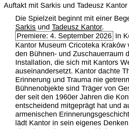
Auftakt mit Sarkis und Tadeusz Kanto
Die Spielzeit beginnt mit einer B
Sarkis
und
Tadeusz Kantor
.
Premiere: 4. September 2026
In K
Kantor Museum Cricoteka Kraków v
den Bühnen- und Zuschauerraum de
Installation, die sich mit Kantors W
auseinandersetzt. Kantor dachte The
Erinnerung und Trauma nie getrenn
Bühnenobjekte sind Träger von Ges
der seit den 1960er Jahren die Ko
entscheidend mitgeprägt hat und a
armenischen ­Erinnerungsgeschicht
lädt Kantor in sein eigenes Denken