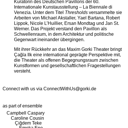
Kuratorin des Deutschen Pavillons der 60.
Internationale Kunstausstellung – La Biennale di
Venezia. Unter dem Titel
Thresholds
versammelte sie
Arbeiten von Michael Akstaller, Yael Bartana, Robert
Lippok, Nicole L’Huillier, Ersan Mondtag und Jan St.
Werner. Das Projekt verstand den Pavillon als
Schwellenraum, in dem Architektur und politische
Gegenwart ineinander übergingen.
Mit ihrer Rückkehr an das Maxim Gorki Theater bringt
Çağla Ilk eine international geprägte Perspektive mit,
die Theater als offenen Begegnungsraum zwischen
Kunstformen und gesellschaftlichen Fragestellungen
versteht.
Connect with us via
ConnectWithUs@gorki.de
as part of ensemble
Campbell Caspary
Caroline Cousin
Çiğdem Teke
Emeka Ene