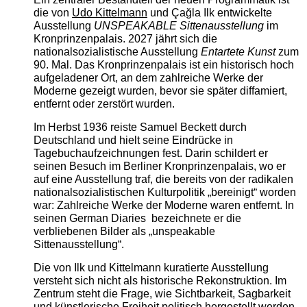
die von
Udo Kittelmann
und Çağla Ilk entwickelte
Ausstellung
UNSPEAKABLE Sittenausstellung
im
Kronprinzenpalais. 2027 jährt sich die
nationalsozialistische Ausstellung
Entartete Kunst
zum
90. Mal. Das Kronprinzenpalais ist ein historisch hoch
aufgeladener Ort, an dem zahlreiche Werke der
Moderne gezeigt wurden, bevor sie später diffamiert,
entfernt oder zerstört wurden.
Im Herbst 1936 reiste Samuel Beckett durch
Deutschland und hielt seine Eindrücke in
Tagebuchaufzeichnungen fest. Darin schildert er
seinen Besuch im Berliner Kronprinzenpalais, wo er
auf eine Ausstellung traf, die bereits von der radikalen
nationalsozialistischen Kulturpolitik „bereinigt“ worden
war: Zahlreiche Werke der Moderne waren entfernt. In
seinen German Diaries bezeichnete er die
verbliebenen Bilder als „unspeakable
Sittenausstellung“.
Die von Ilk und Kittelmann kuratierte Ausstellung
versteht sich nicht als historische Rekonstruktion. Im
Zentrum steht die Frage, wie Sichtbarkeit, Sagbarkeit
und künstlerische Freiheit politisch hergestellt werden