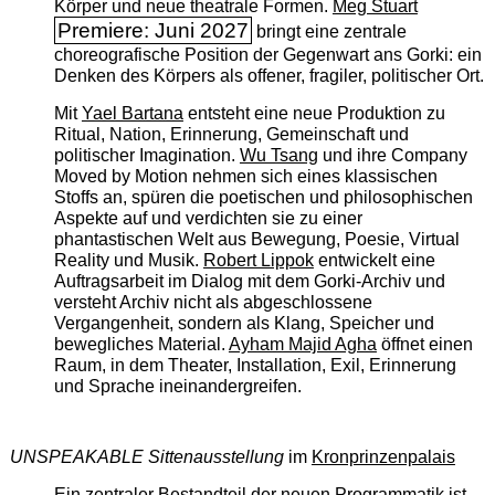
Körper und neue theatrale Formen.
Meg Stuart
Premiere: Juni 2027
bringt eine zentrale
choreografische Position der Gegenwart ans Gorki: ein
Denken des Körpers als offener, fragiler, politischer Ort.
Mit
Yael Bartana
entsteht eine neue Produktion zu
Ritual, Nation, Erinnerung, Gemeinschaft und
politischer Imagination.
Wu Tsang
und ihre Company
Moved by Motion nehmen sich eines klassischen
Stoffs an, spüren die poetischen und philosophischen
Aspekte auf und verdichten sie zu einer
phantastischen Welt aus Bewegung, Poesie, Virtual
Reality und Musik.
Robert Lippok
entwickelt eine
Auftragsarbeit im Dialog mit dem Gorki-Archiv und
versteht Archiv nicht als abgeschlossene
Vergangenheit, sondern als Klang, Speicher und
bewegliches Material.
Ayham Majid Agha
öffnet einen
Raum, in dem Theater, Installation, Exil, Erinnerung
und Sprache ineinandergreifen.
UNSPEAKABLE Sittenausstellung
im
Kronprinzenpalais
Ein zentraler Bestandteil der neuen Programmatik ist