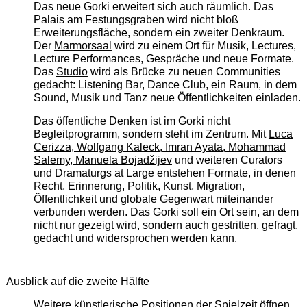
Das neue Gorki erweitert sich auch räumlich. Das
Palais am Festungsgraben wird nicht bloß
Erweiterungsfläche, sondern ein zweiter Denkraum.
Der
Marmorsaal
wird zu einem Ort für Musik, Lectures,
Lecture Performances, Gespräche und neue Formate.
Das
Studio
wird als Brücke zu neuen Communities
gedacht: Listening Bar, Dance Club, ein Raum, in dem
Sound, Musik und Tanz neue Öffentlichkeiten einladen.
Das öffentliche Denken ist im Gorki nicht
Begleitprogramm, sondern steht im Zentrum. Mit
Luca
Cerizza, Wolfgang Kaleck, Imran Ayata, Mohammad
Salemy, Manuela Bojadžijev
und weiteren Curators
und Dramaturgs at Large entstehen Formate, in denen
Recht, Erinnerung, Politik, Kunst, Migration,
Öffentlichkeit und globale Gegenwart miteinander
verbunden werden. Das Gorki soll ein Ort sein, an dem
nicht nur gezeigt wird, sondern auch gestritten, gefragt,
gedacht und widersprochen werden kann.
Ausblick auf die zweite Hälfte
Weitere künstlerische Positionen der Spielzeit öffnen