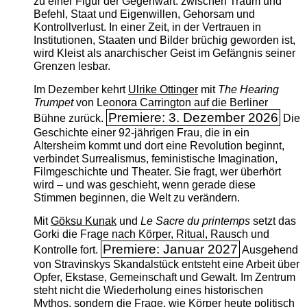
zu einer Figur der Gegenwart: zwischen Traum und
Befehl, Staat und Eigenwillen, Gehorsam und
Kontrollverlust. In einer Zeit, in der Vertrauen in
Institutionen, Staaten und Bilder brüchig geworden ist,
wird Kleist als anarchischer Geist im Gefängnis seiner
Grenzen lesbar.
Im Dezember kehrt
Ulrike Ottinger
mit
The ­Hearing
Trumpet
von Leonora Carrington auf die Berliner
Premiere: 3. Dezember 2026
Bühne zurück.
Die
Geschichte einer 92-jährigen Frau, die in ein
Altersheim kommt und dort eine Revolution beginnt,
verbindet Surrealismus, feministische Imagination,
Filmgeschichte und Theater. Sie fragt, wer überhört
wird – und was geschieht, wenn gerade diese
Stimmen beginnen, die Welt zu verändern.
Mit
Göksu Kunak
und
Le Sacre du printemps
setzt das
Gorki die Frage nach Körper, Ritual, Rausch und
Premiere: Januar 2027
Kontrolle fort.
Ausgehend
von Stravinskys Skandalstück entsteht eine Arbeit über
Opfer, Ekstase, Gemeinschaft und Gewalt. Im Zentrum
steht nicht die Wiederholung eines historischen
Mythos, sondern die Frage, wie Körper heute politisch