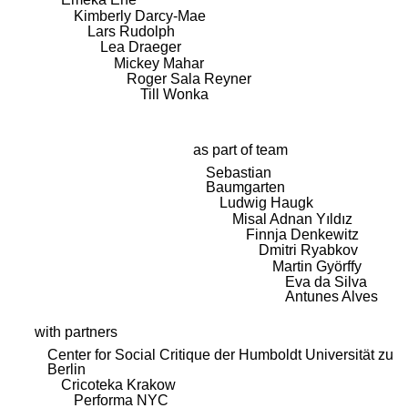
Kimberly Darcy-Mae
Lars Rudolph
Lea Draeger
Mickey Mahar
Roger Sala Reyner
Till Wonka
as part of team
Sebastian
Baumgarten
Ludwig Haugk
Misal Adnan Yıldız
Finnja Denkewitz
Dmitri Ryabkov
Martin Györffy
Eva da Silva
Antunes Alves
with partners
Center for Social Critique der Humboldt Universität zu
Berlin
Cricoteka Krakow
Performa NYC