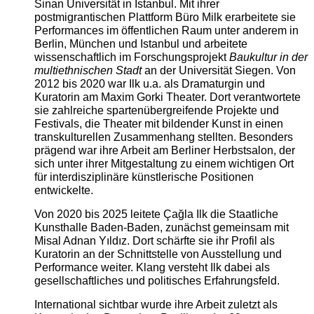
Sinan Universität in Istanbul. Mit ihrer
postmigrantischen Plattform Büro Milk erarbeitete sie
Performances im öffentlichen Raum unter anderem in
Berlin, München und Istanbul und arbeitete
wissenschaftlich im Forschungsprojekt
Baukultur in der
multiethnischen Stadt
an der Universität Siegen. Von
2012 bis 2020 war Ilk u.a. als Dramaturgin und
Kuratorin am Maxim Gorki Theater. Dort verantwortete
sie zahlreiche spartenübergreifende Projekte und
Festivals, die Theater mit bildender Kunst in einen
transkulturellen Zusammenhang stellten. Besonders
prägend war ihre Arbeit am Berliner Herbstsalon, der
sich unter ihrer Mitgestaltung zu einem wichtigen Ort
für interdisziplinäre künstlerische Positionen
entwickelte.
Von 2020 bis 2025 leitete Çağla Ilk die Staatliche
Kunsthalle Baden-Baden, zunächst gemeinsam mit
Misal Adnan Yıldız. Dort schärfte sie ihr Profil als
Kuratorin an der Schnittstelle von Ausstellung und
Performance weiter. Klang versteht Ilk dabei als
gesellschaftliches und politisches Erfahrungsfeld.
International sichtbar wurde ihre Arbeit zuletzt als