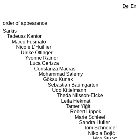
De
En
order of appearance
Sarkis
Tadeusz Kantor
Marco Fusinato
Nicole L’Huillier
Ulrike Ottinger
Yvonne Rainer
Luca Cerizza
Constanza Macras
Mohammad Salemy
Göksu Kunak
Sebastian Baumgarten
Udo Kittelmann
Theda Nilsson-Eicke
Leila Hekmat
Tamer Yiğit
Robert Lippok
Marie Schleef
Sandra Hüller
Tom Schneider
Nikola Bojić
Meg Stuart