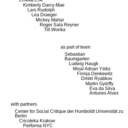
Kimberly Darcy-Mae
Lars Rudolph
Lea Draeger
Mickey Mahar
Roger Sala Reyner
Till Wonka
as part of team
Sebastian
Baumgarten
Ludwig Haugk
Misal Adnan Yıldız
Finnja Denkewitz
Dmitri Ryabkov
Martin Györffy
Eva da Silva
Antunes Alves
with partners
Center for Social Critique der Humboldt Universität zu
Berlin
Cricoteka Krakow
Performa NYC