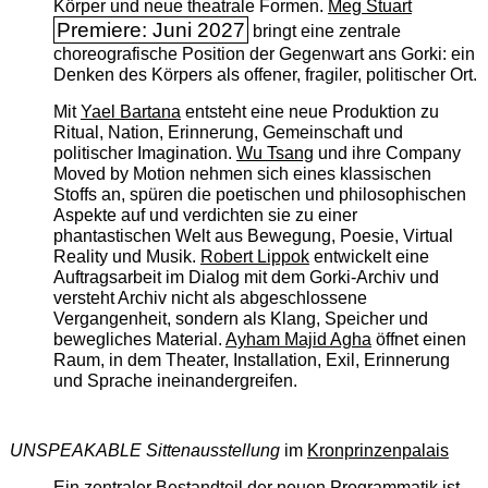
Körper und neue theatrale Formen.
Meg Stuart
Premiere: Juni 2027
bringt eine zentrale
choreografische Position der Gegenwart ans Gorki: ein
Denken des Körpers als offener, fragiler, politischer Ort.
Mit
Yael Bartana
entsteht eine neue Produktion zu
Ritual, Nation, Erinnerung, Gemeinschaft und
politischer Imagination.
Wu Tsang
und ihre Company
Moved by Motion nehmen sich eines klassischen
Stoffs an, spüren die poetischen und philosophischen
Aspekte auf und verdichten sie zu einer
phantastischen Welt aus Bewegung, Poesie, Virtual
Reality und Musik.
Robert Lippok
entwickelt eine
Auftragsarbeit im Dialog mit dem Gorki-Archiv und
versteht Archiv nicht als abgeschlossene
Vergangenheit, sondern als Klang, Speicher und
bewegliches Material.
Ayham Majid Agha
öffnet einen
Raum, in dem Theater, Installation, Exil, Erinnerung
und Sprache ineinandergreifen.
UNSPEAKABLE Sittenausstellung
im
Kronprinzenpalais
Ein zentraler Bestandteil der neuen Programmatik ist