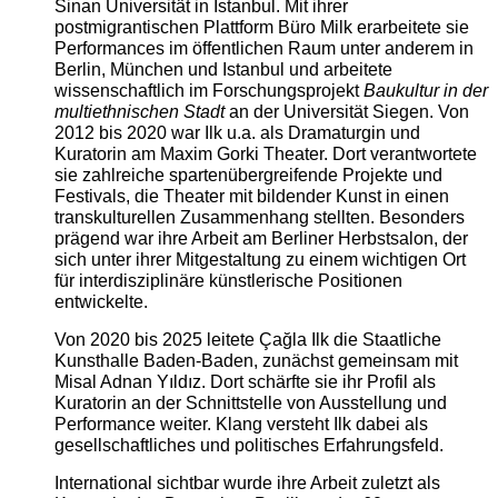
Sinan Universität in Istanbul. Mit ihrer
postmigrantischen Plattform Büro Milk erarbeitete sie
Performances im öffentlichen Raum unter anderem in
Berlin, München und Istanbul und arbeitete
wissenschaftlich im Forschungsprojekt
Baukultur in der
multiethnischen Stadt
an der Universität Siegen. Von
2012 bis 2020 war Ilk u.a. als Dramaturgin und
Kuratorin am Maxim Gorki Theater. Dort verantwortete
sie zahlreiche spartenübergreifende Projekte und
Festivals, die Theater mit bildender Kunst in einen
transkulturellen Zusammenhang stellten. Besonders
prägend war ihre Arbeit am Berliner Herbstsalon, der
sich unter ihrer Mitgestaltung zu einem wichtigen Ort
für interdisziplinäre künstlerische Positionen
entwickelte.
Von 2020 bis 2025 leitete Çağla Ilk die Staatliche
Kunsthalle Baden-Baden, zunächst gemeinsam mit
Misal Adnan Yıldız. Dort schärfte sie ihr Profil als
Kuratorin an der Schnittstelle von Ausstellung und
Performance weiter. Klang versteht Ilk dabei als
gesellschaftliches und politisches Erfahrungsfeld.
International sichtbar wurde ihre Arbeit zuletzt als