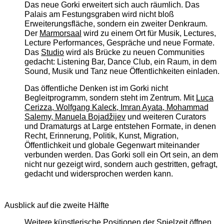
Das neue Gorki erweitert sich auch räumlich. Das
Palais am Festungsgraben wird nicht bloß
Erweiterungsfläche, sondern ein zweiter Denkraum.
Der
Marmorsaal
wird zu einem Ort für Musik, Lectures,
Lecture Performances, Gespräche und neue Formate.
Das
Studio
wird als Brücke zu neuen Communities
gedacht: Listening Bar, Dance Club, ein Raum, in dem
Sound, Musik und Tanz neue Öffentlichkeiten einladen.
Das öffentliche Denken ist im Gorki nicht
Begleitprogramm, sondern steht im Zentrum. Mit
Luca
Cerizza, Wolfgang Kaleck, Imran Ayata, Mohammad
Salemy, Manuela Bojadžijev
und weiteren Curators
und Dramaturgs at Large entstehen Formate, in denen
Recht, Erinnerung, Politik, Kunst, Migration,
Öffentlichkeit und globale Gegenwart miteinander
verbunden werden. Das Gorki soll ein Ort sein, an dem
nicht nur gezeigt wird, sondern auch gestritten, gefragt,
gedacht und widersprochen werden kann.
Ausblick auf die zweite Hälfte
Weitere künstlerische Positionen der Spielzeit öffnen