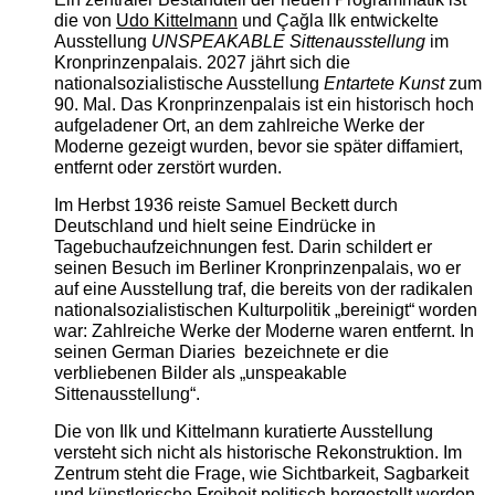
die von
Udo Kittelmann
und Çağla Ilk entwickelte
Ausstellung
UNSPEAKABLE Sittenausstellung
im
Kronprinzenpalais. 2027 jährt sich die
nationalsozialistische Ausstellung
Entartete Kunst
zum
90. Mal. Das Kronprinzenpalais ist ein historisch hoch
aufgeladener Ort, an dem zahlreiche Werke der
Moderne gezeigt wurden, bevor sie später diffamiert,
entfernt oder zerstört wurden.
Im Herbst 1936 reiste Samuel Beckett durch
Deutschland und hielt seine Eindrücke in
Tagebuchaufzeichnungen fest. Darin schildert er
seinen Besuch im Berliner Kronprinzenpalais, wo er
auf eine Ausstellung traf, die bereits von der radikalen
nationalsozialistischen Kulturpolitik „bereinigt“ worden
war: Zahlreiche Werke der Moderne waren entfernt. In
seinen German Diaries bezeichnete er die
verbliebenen Bilder als „unspeakable
Sittenausstellung“.
Die von Ilk und Kittelmann kuratierte Ausstellung
versteht sich nicht als historische Rekonstruktion. Im
Zentrum steht die Frage, wie Sichtbarkeit, Sagbarkeit
und künstlerische Freiheit politisch hergestellt werden