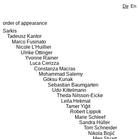
De
En
order of appearance
Sarkis
Tadeusz Kantor
Marco Fusinato
Nicole L’Huillier
Ulrike Ottinger
Yvonne Rainer
Luca Cerizza
Constanza Macras
Mohammad Salemy
Göksu Kunak
Sebastian Baumgarten
Udo Kittelmann
Theda Nilsson-Eicke
Leila Hekmat
Tamer Yiğit
Robert Lippok
Marie Schleef
Sandra Hüller
Tom Schneider
Nikola Bojić
Meg Stuart