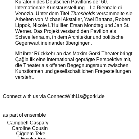
Kuratorin des Deutschen Pavillons der 60.
Internationale Kunstausstellung – La Biennale di
Venezia. Unter dem Titel
Thresholds
versammelte sie
Arbeiten von Michael Akstaller, Yael Bartana, Robert
Lippok, Nicole L’Huillier, Ersan Mondtag und Jan St.
Werner. Das Projekt verstand den Pavillon als
Schwellenraum, in dem Architektur und politische
Gegenwart ineinander übergingen.
Mit ihrer Rückkehr an das Maxim Gorki Theater bringt
Çağla Ilk eine international geprägte Perspektive mit,
die Theater als offenen Begegnungsraum zwischen
Kunstformen und gesellschaftlichen Fragestellungen
versteht.
Connect with us via
ConnectWithUs@gorki.de
as part of ensemble
Campbell Caspary
Caroline Cousin
Çiğdem Teke
Emeka Ene