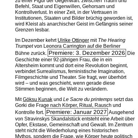
zu einer Figur der Gegenwart: zwischen Traum und
Befehl, Staat und Eigenwillen, Gehorsam und
Kontrollverlust. In einer Zeit, in der Vertrauen in
Institutionen, Staaten und Bilder brüchig geworden ist,
wird Kleist als anarchischer Geist im Gefängnis seiner
Grenzen lesbar.
Im Dezember kehrt
Ulrike Ottinger
mit
The ­Hearing
Trumpet
von Leonora Carrington auf die Berliner
Premiere: 3. Dezember 2026
Bühne zurück.
Die
Geschichte einer 92-jährigen Frau, die in ein
Altersheim kommt und dort eine Revolution beginnt,
verbindet Surrealismus, feministische Imagination,
Filmgeschichte und Theater. Sie fragt, wer überhört
wird – und was geschieht, wenn gerade diese
Stimmen beginnen, die Welt zu verändern.
Mit
Göksu Kunak
und
Le Sacre du printemps
setzt das
Gorki die Frage nach Körper, Ritual, Rausch und
Premiere: Januar 2027
Kontrolle fort.
Ausgehend
von Stravinskys Skandalstück entsteht eine Arbeit über
Opfer, Ekstase, Gemeinschaft und Gewalt. Im Zentrum
steht nicht die Wiederholung eines historischen
Mythos, sondern die Frage, wie Körper heute politisch