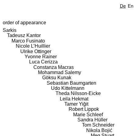
De
En
order of appearance
Sarkis
Tadeusz Kantor
Marco Fusinato
Nicole L’Huillier
Ulrike Ottinger
Yvonne Rainer
Luca Cerizza
Constanza Macras
Mohammad Salemy
Göksu Kunak
Sebastian Baumgarten
Udo Kittelmann
Theda Nilsson-Eicke
Leila Hekmat
Tamer Yiğit
Robert Lippok
Marie Schleef
Sandra Hüller
Tom Schneider
Nikola Bojić
Meg Stuart