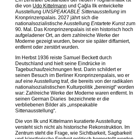
die von
Udo Kittelmann
und Çağla Ilk entwickelte
Ausstellung
UNSPEAKABLE Sittenausstellung
im
Kronprinzenpalais. 2027 jährt sich die
nationalsozialistische Ausstellung
Entartete Kunst
zum
90. Mal. Das Kronprinzenpalais ist ein historisch hoch
aufgeladener Ort, an dem zahlreiche Werke der
Moderne gezeigt wurden, bevor sie später diffamiert,
entfernt oder zerstört wurden.
Im Herbst 1936 reiste Samuel Beckett durch
Deutschland und hielt seine Eindrücke in
Tagebuchaufzeichnungen fest. Darin schildert er
seinen Besuch im Berliner Kronprinzenpalais, wo er
auf eine Ausstellung traf, die bereits von der radikalen
nationalsozialistischen Kulturpolitik „bereinigt“ worden
war: Zahlreiche Werke der Moderne waren entfernt. In
seinen German Diaries bezeichnete er die
verbliebenen Bilder als „unspeakable
Sittenausstellung“.
Die von Ilk und Kittelmann kuratierte Ausstellung
versteht sich nicht als historische Rekonstruktion. Im
Zentrum steht die Frage, wie Sichtbarkeit, Sagbarkeit
und künstlerische Freiheit politisch hergestellt werden