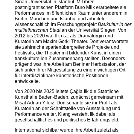
Sinan Universität in Istanbul. Mit ihrer
postmigrantischen Plattform Büro Milk erarbeitete sie
Performances im öffentlichen Raum unter anderem in
Berlin, München und Istanbul und arbeitete
wissenschaftlich im Forschungsprojekt
Baukultur in der
multiethnischen Stadt
an der Universität Siegen. Von
2012 bis 2020 war Ilk u.a. als Dramaturgin und
Kuratorin am Maxim Gorki Theater. Dort verantwortete
sie zahlreiche spartenübergreifende Projekte und
Festivals, die Theater mit bildender Kunst in einen
transkulturellen Zusammenhang stellten. Besonders
prägend war ihre Arbeit am Berliner Herbstsalon, der
sich unter ihrer Mitgestaltung zu einem wichtigen Ort
für interdisziplinäre künstlerische Positionen
entwickelte.
Von 2020 bis 2025 leitete Çağla Ilk die Staatliche
Kunsthalle Baden-Baden, zunächst gemeinsam mit
Misal Adnan Yıldız. Dort schärfte sie ihr Profil als
Kuratorin an der Schnittstelle von Ausstellung und
Performance weiter. Klang versteht Ilk dabei als
gesellschaftliches und politisches Erfahrungsfeld.
International sichtbar wurde ihre Arbeit zuletzt als