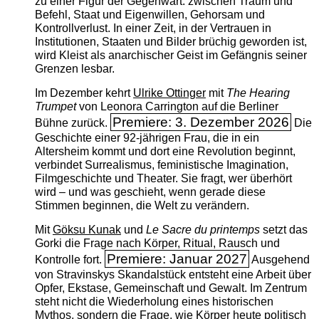
zu einer Figur der Gegenwart: zwischen Traum und
Befehl, Staat und Eigenwillen, Gehorsam und
Kontrollverlust. In einer Zeit, in der Vertrauen in
Institutionen, Staaten und Bilder brüchig geworden ist,
wird Kleist als anarchischer Geist im Gefängnis seiner
Grenzen lesbar.
Im Dezember kehrt
Ulrike Ottinger
mit
The ­Hearing
Trumpet
von Leonora Carrington auf die Berliner
Premiere: 3. Dezember 2026
Bühne zurück.
Die
Geschichte einer 92-jährigen Frau, die in ein
Altersheim kommt und dort eine Revolution beginnt,
verbindet Surrealismus, feministische Imagination,
Filmgeschichte und Theater. Sie fragt, wer überhört
wird – und was geschieht, wenn gerade diese
Stimmen beginnen, die Welt zu verändern.
Mit
Göksu Kunak
und
Le Sacre du printemps
setzt das
Gorki die Frage nach Körper, Ritual, Rausch und
Premiere: Januar 2027
Kontrolle fort.
Ausgehend
von Stravinskys Skandalstück entsteht eine Arbeit über
Opfer, Ekstase, Gemeinschaft und Gewalt. Im Zentrum
steht nicht die Wiederholung eines historischen
Mythos, sondern die Frage, wie Körper heute politisch