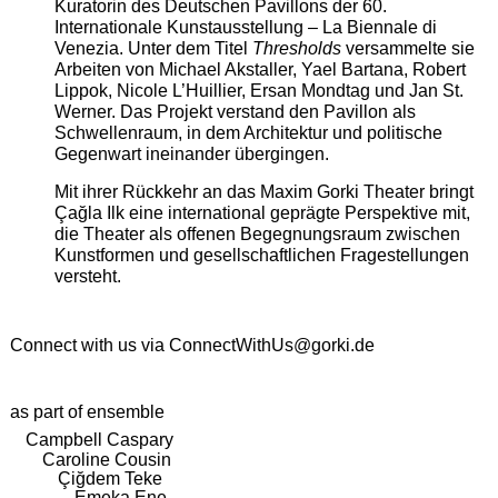
Kuratorin des Deutschen Pavillons der 60.
Internationale Kunstausstellung – La Biennale di
Venezia. Unter dem Titel
Thresholds
versammelte sie
Arbeiten von Michael Akstaller, Yael Bartana, Robert
Lippok, Nicole L’Huillier, Ersan Mondtag und Jan St.
Werner. Das Projekt verstand den Pavillon als
Schwellenraum, in dem Architektur und politische
Gegenwart ineinander übergingen.
Mit ihrer Rückkehr an das Maxim Gorki Theater bringt
Çağla Ilk eine international geprägte Perspektive mit,
die Theater als offenen Begegnungsraum zwischen
Kunstformen und gesellschaftlichen Fragestellungen
versteht.
Connect with us via
ConnectWithUs@gorki.de
as part of ensemble
Campbell Caspary
Caroline Cousin
Çiğdem Teke
Emeka Ene