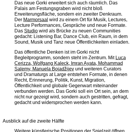
Das neue Gorki erweitert sich auch räumlich. Das
Palais am Festungsgraben wird nicht bloß
Erweiterungsfläche, sondern ein zweiter Denkraum.
Der
Marmorsaal
wird zu einem Ort für Musik, Lectures,
Lecture Performances, Gespräche und neue Formate.
Das
Studio
wird als Brücke zu neuen Communities
gedacht: Listening Bar, Dance Club, ein Raum, in dem
Sound, Musik und Tanz neue Öffentlichkeiten einladen.
Das öffentliche Denken ist im Gorki nicht
Begleitprogramm, sondern steht im Zentrum. Mit
Luca
Cerizza, Wolfgang Kaleck, Imran Ayata, Mohammad
Salemy, Manuela Bojadžijev
und weiteren Curators
und Dramaturgs at Large entstehen Formate, in denen
Recht, Erinnerung, Politik, Kunst, Migration,
Öffentlichkeit und globale Gegenwart miteinander
verbunden werden. Das Gorki soll ein Ort sein, an dem
nicht nur gezeigt wird, sondern auch gestritten, gefragt,
gedacht und widersprochen werden kann.
Ausblick auf die zweite Hälfte
Weitere künstlerische Positionen der Spielzeit öffnen