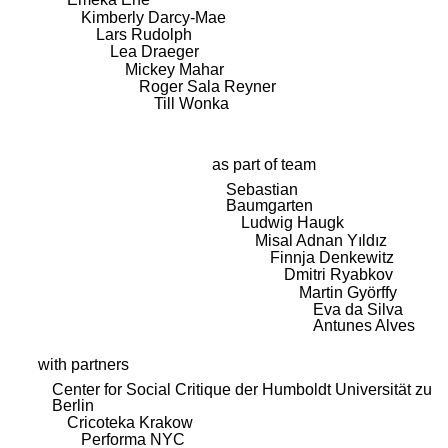
Kimberly Darcy-Mae
Lars Rudolph
Lea Draeger
Mickey Mahar
Roger Sala Reyner
Till Wonka
as part of team
Sebastian
Baumgarten
Ludwig Haugk
Misal Adnan Yıldız
Finnja Denkewitz
Dmitri Ryabkov
Martin Györffy
Eva da Silva
Antunes Alves
with partners
Center for Social Critique der Humboldt Universität zu
Berlin
Cricoteka Krakow
Performa NYC