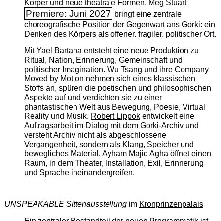
Körper und neue theatrale Formen.
Meg Stuart
Premiere: Juni 2027
bringt eine zentrale
choreografische Position der Gegenwart ans Gorki: ein
Denken des Körpers als offener, fragiler, politischer Ort.
Mit
Yael Bartana
entsteht eine neue Produktion zu
Ritual, Nation, Erinnerung, Gemeinschaft und
politischer Imagination.
Wu Tsang
und ihre Company
Moved by Motion nehmen sich eines klassischen
Stoffs an, spüren die poetischen und philosophischen
Aspekte auf und verdichten sie zu einer
phantastischen Welt aus Bewegung, Poesie, Virtual
Reality und Musik.
Robert Lippok
entwickelt eine
Auftragsarbeit im Dialog mit dem Gorki-Archiv und
versteht Archiv nicht als abgeschlossene
Vergangenheit, sondern als Klang, Speicher und
bewegliches Material.
Ayham Majid Agha
öffnet einen
Raum, in dem Theater, Installation, Exil, Erinnerung
und Sprache ineinandergreifen.
UNSPEAKABLE Sittenausstellung
im
Kronprinzenpalais
Ein zentraler Bestandteil der neuen Programmatik ist