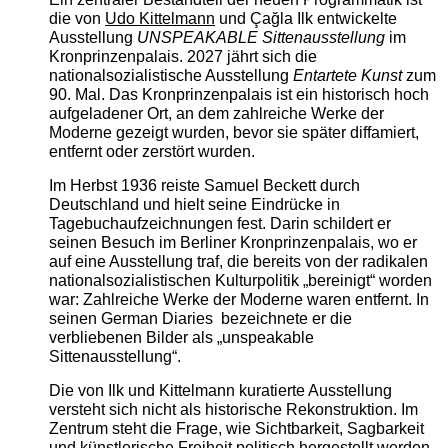
die von
Udo Kittelmann
und Çağla Ilk entwickelte
Ausstellung
UNSPEAKABLE Sittenausstellung
im
Kronprinzenpalais. 2027 jährt sich die
nationalsozialistische Ausstellung
Entartete Kunst
zum
90. Mal. Das Kronprinzenpalais ist ein historisch hoch
aufgeladener Ort, an dem zahlreiche Werke der
Moderne gezeigt wurden, bevor sie später diffamiert,
entfernt oder zerstört wurden.
Im Herbst 1936 reiste Samuel Beckett durch
Deutschland und hielt seine Eindrücke in
Tagebuchaufzeichnungen fest. Darin schildert er
seinen Besuch im Berliner Kronprinzenpalais, wo er
auf eine Ausstellung traf, die bereits von der radikalen
nationalsozialistischen Kulturpolitik „bereinigt“ worden
war: Zahlreiche Werke der Moderne waren entfernt. In
seinen German Diaries bezeichnete er die
verbliebenen Bilder als „unspeakable
Sittenausstellung“.
Die von Ilk und Kittelmann kuratierte Ausstellung
versteht sich nicht als historische Rekonstruktion. Im
Zentrum steht die Frage, wie Sichtbarkeit, Sagbarkeit
und künstlerische Freiheit politisch hergestellt werden