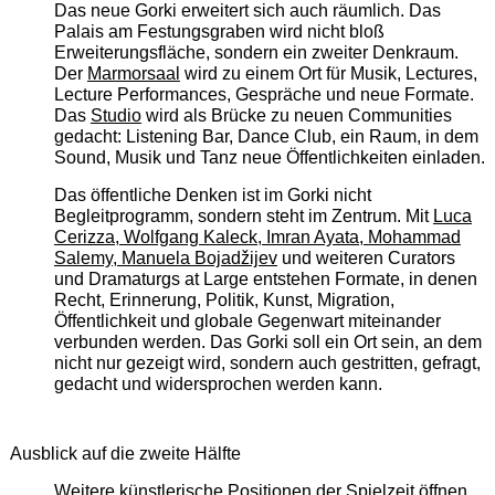
Das neue Gorki erweitert sich auch räumlich. Das
Palais am Festungsgraben wird nicht bloß
Erweiterungsfläche, sondern ein zweiter Denkraum.
Der
Marmorsaal
wird zu einem Ort für Musik, Lectures,
Lecture Performances, Gespräche und neue Formate.
Das
Studio
wird als Brücke zu neuen Communities
gedacht: Listening Bar, Dance Club, ein Raum, in dem
Sound, Musik und Tanz neue Öffentlichkeiten einladen.
Das öffentliche Denken ist im Gorki nicht
Begleitprogramm, sondern steht im Zentrum. Mit
Luca
Cerizza, Wolfgang Kaleck, Imran Ayata, Mohammad
Salemy, Manuela Bojadžijev
und weiteren Curators
und Dramaturgs at Large entstehen Formate, in denen
Recht, Erinnerung, Politik, Kunst, Migration,
Öffentlichkeit und globale Gegenwart miteinander
verbunden werden. Das Gorki soll ein Ort sein, an dem
nicht nur gezeigt wird, sondern auch gestritten, gefragt,
gedacht und widersprochen werden kann.
Ausblick auf die zweite Hälfte
Weitere künstlerische Positionen der Spielzeit öffnen