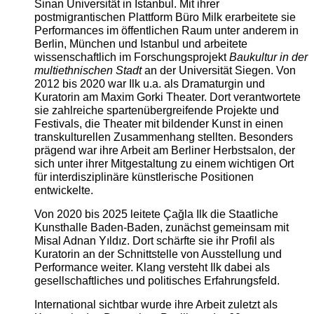
Sinan Universität in Istanbul. Mit ihrer
postmigrantischen Plattform Büro Milk erarbeitete sie
Performances im öffentlichen Raum unter anderem in
Berlin, München und Istanbul und arbeitete
wissenschaftlich im Forschungsprojekt
Baukultur in der
multiethnischen Stadt
an der Universität Siegen. Von
2012 bis 2020 war Ilk u.a. als Dramaturgin und
Kuratorin am Maxim Gorki Theater. Dort verantwortete
sie zahlreiche spartenübergreifende Projekte und
Festivals, die Theater mit bildender Kunst in einen
transkulturellen Zusammenhang stellten. Besonders
prägend war ihre Arbeit am Berliner Herbstsalon, der
sich unter ihrer Mitgestaltung zu einem wichtigen Ort
für interdisziplinäre künstlerische Positionen
entwickelte.
Von 2020 bis 2025 leitete Çağla Ilk die Staatliche
Kunsthalle Baden-Baden, zunächst gemeinsam mit
Misal Adnan Yıldız. Dort schärfte sie ihr Profil als
Kuratorin an der Schnittstelle von Ausstellung und
Performance weiter. Klang versteht Ilk dabei als
gesellschaftliches und politisches Erfahrungsfeld.
International sichtbar wurde ihre Arbeit zuletzt als