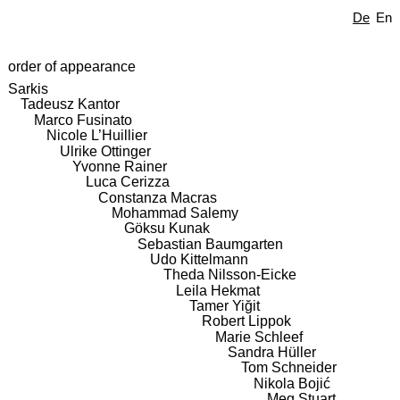
De
En
order of appearance
Sarkis
Tadeusz Kantor
Marco Fusinato
Nicole L’Huillier
Ulrike Ottinger
Yvonne Rainer
Luca Cerizza
Constanza Macras
Mohammad Salemy
Göksu Kunak
Sebastian Baumgarten
Udo Kittelmann
Theda Nilsson-Eicke
Leila Hekmat
Tamer Yiğit
Robert Lippok
Marie Schleef
Sandra Hüller
Tom Schneider
Nikola Bojić
Meg Stuart