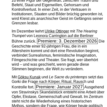
zu einer Figur der Gegenwart: zwischen Traum und
Befehl, Staat und Eigenwillen, Gehorsam und
Kontrollverlust. In einer Zeit, in der Vertrauen in
Institutionen, Staaten und Bilder brüchig geworden ist,
wird Kleist als anarchischer Geist im Gefängnis seiner
Grenzen lesbar.
Im Dezember kehrt
Ulrike Ottinger
mit
The ­Hearing
Trumpet
von Leonora Carrington auf die Berliner
Premiere: 3. Dezember 2026
Bühne zurück.
Die
Geschichte einer 92-jährigen Frau, die in ein
Altersheim kommt und dort eine Revolution beginnt,
verbindet Surrealismus, feministische Imagination,
Filmgeschichte und Theater. Sie fragt, wer überhört
wird – und was geschieht, wenn gerade diese
Stimmen beginnen, die Welt zu verändern.
Mit
Göksu Kunak
und
Le Sacre du printemps
setzt das
Gorki die Frage nach Körper, Ritual, Rausch und
Premiere: Januar 2027
Kontrolle fort.
Ausgehend
von Stravinskys Skandalstück entsteht eine Arbeit über
Opfer, Ekstase, Gemeinschaft und Gewalt. Im Zentrum
steht nicht die Wiederholung eines historischen
Mythos, sondern die Frage, wie Körper heute politisch