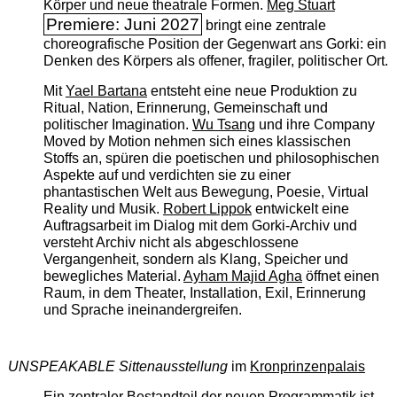
Körper und neue theatrale Formen.
Meg Stuart
Premiere: Juni 2027
bringt eine zentrale
choreografische Position der Gegenwart ans Gorki: ein
Denken des Körpers als offener, fragiler, politischer Ort.
Mit
Yael Bartana
entsteht eine neue Produktion zu
Ritual, Nation, Erinnerung, Gemeinschaft und
politischer Imagination.
Wu Tsang
und ihre Company
Moved by Motion nehmen sich eines klassischen
Stoffs an, spüren die poetischen und philosophischen
Aspekte auf und verdichten sie zu einer
phantastischen Welt aus Bewegung, Poesie, Virtual
Reality und Musik.
Robert Lippok
entwickelt eine
Auftragsarbeit im Dialog mit dem Gorki-Archiv und
versteht Archiv nicht als abgeschlossene
Vergangenheit, sondern als Klang, Speicher und
bewegliches Material.
Ayham Majid Agha
öffnet einen
Raum, in dem Theater, Installation, Exil, Erinnerung
und Sprache ineinandergreifen.
UNSPEAKABLE Sittenausstellung
im
Kronprinzenpalais
Ein zentraler Bestandteil der neuen Programmatik ist