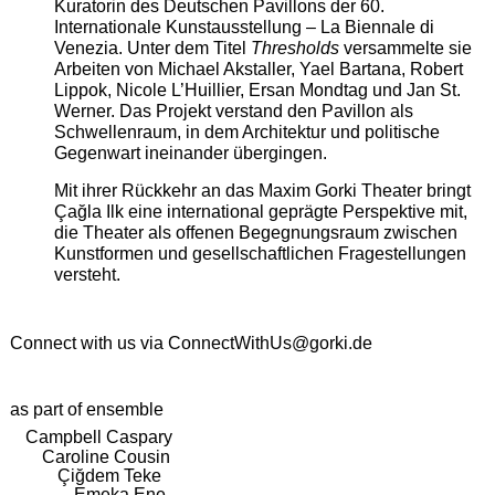
Kuratorin des Deutschen Pavillons der 60.
Internationale Kunstausstellung – La Biennale di
Venezia. Unter dem Titel
Thresholds
versammelte sie
Arbeiten von Michael Akstaller, Yael Bartana, Robert
Lippok, Nicole L’Huillier, Ersan Mondtag und Jan St.
Werner. Das Projekt verstand den Pavillon als
Schwellenraum, in dem Architektur und politische
Gegenwart ineinander übergingen.
Mit ihrer Rückkehr an das Maxim Gorki Theater bringt
Çağla Ilk eine international geprägte Perspektive mit,
die Theater als offenen Begegnungsraum zwischen
Kunstformen und gesellschaftlichen Fragestellungen
versteht.
Connect with us via
ConnectWithUs@gorki.de
as part of ensemble
Campbell Caspary
Caroline Cousin
Çiğdem Teke
Emeka Ene