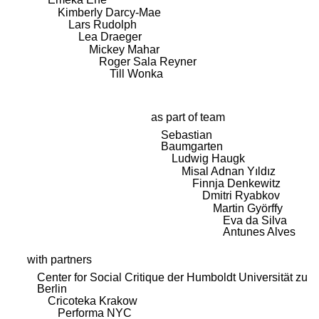
Kimberly Darcy-Mae
Lars Rudolph
Lea Draeger
Mickey Mahar
Roger Sala Reyner
Till Wonka
as part of team
Sebastian
Baumgarten
Ludwig Haugk
Misal Adnan Yıldız
Finnja Denkewitz
Dmitri Ryabkov
Martin Györffy
Eva da Silva
Antunes Alves
with partners
Center for Social Critique der Humboldt Universität zu
Berlin
Cricoteka Krakow
Performa NYC