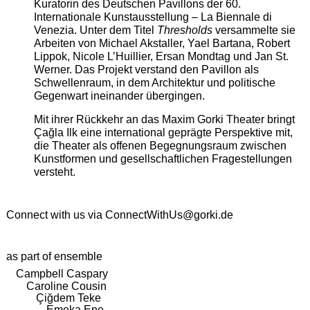
Kuratorin des Deutschen Pavillons der 60.
Internationale Kunstausstellung – La Biennale di
Venezia. Unter dem Titel
Thresholds
versammelte sie
Arbeiten von Michael Akstaller, Yael Bartana, Robert
Lippok, Nicole L’Huillier, Ersan Mondtag und Jan St.
Werner. Das Projekt verstand den Pavillon als
Schwellenraum, in dem Architektur und politische
Gegenwart ineinander übergingen.
Mit ihrer Rückkehr an das Maxim Gorki Theater bringt
Çağla Ilk eine international geprägte Perspektive mit,
die Theater als offenen Begegnungsraum zwischen
Kunstformen und gesellschaftlichen Fragestellungen
versteht.
Connect with us via
ConnectWithUs@gorki.de
as part of ensemble
Campbell Caspary
Caroline Cousin
Çiğdem Teke
Emeka Ene