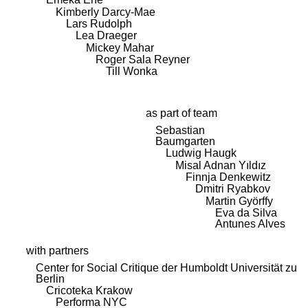
Kimberly Darcy-Mae
Lars Rudolph
Lea Draeger
Mickey Mahar
Roger Sala Reyner
Till Wonka
as part of team
Sebastian
Baumgarten
Ludwig Haugk
Misal Adnan Yıldız
Finnja Denkewitz
Dmitri Ryabkov
Martin Györffy
Eva da Silva
Antunes Alves
with partners
Center for Social Critique der Humboldt Universität zu
Berlin
Cricoteka Krakow
Performa NYC