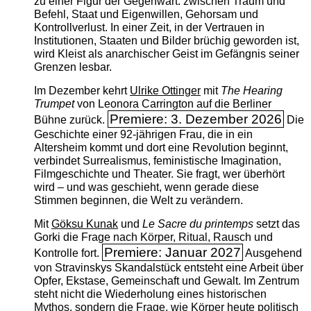
zu einer Figur der Gegenwart: zwischen Traum und
Befehl, Staat und Eigenwillen, Gehorsam und
Kontrollverlust. In einer Zeit, in der Vertrauen in
Institutionen, Staaten und Bilder brüchig geworden ist,
wird Kleist als anarchischer Geist im Gefängnis seiner
Grenzen lesbar.
Im Dezember kehrt
Ulrike Ottinger
mit
The ­Hearing
Trumpet
von Leonora Carrington auf die Berliner
Premiere: 3. Dezember 2026
Bühne zurück.
Die
Geschichte einer 92-jährigen Frau, die in ein
Altersheim kommt und dort eine Revolution beginnt,
verbindet Surrealismus, feministische Imagination,
Filmgeschichte und Theater. Sie fragt, wer überhört
wird – und was geschieht, wenn gerade diese
Stimmen beginnen, die Welt zu verändern.
Mit
Göksu Kunak
und
Le Sacre du printemps
setzt das
Gorki die Frage nach Körper, Ritual, Rausch und
Premiere: Januar 2027
Kontrolle fort.
Ausgehend
von Stravinskys Skandalstück entsteht eine Arbeit über
Opfer, Ekstase, Gemeinschaft und Gewalt. Im Zentrum
steht nicht die Wiederholung eines historischen
Mythos, sondern die Frage, wie Körper heute politisch