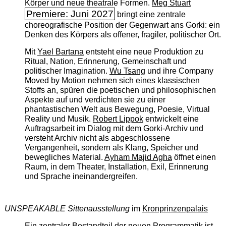
Körper und neue theatrale Formen.
Meg Stuart
Premiere: Juni 2027
bringt eine zentrale
choreografische Position der Gegenwart ans Gorki: ein
Denken des Körpers als offener, fragiler, politischer Ort.
Mit
Yael Bartana
entsteht eine neue Produktion zu
Ritual, Nation, Erinnerung, Gemeinschaft und
politischer Imagination.
Wu Tsang
und ihre Company
Moved by Motion nehmen sich eines klassischen
Stoffs an, spüren die poetischen und philosophischen
Aspekte auf und verdichten sie zu einer
phantastischen Welt aus Bewegung, Poesie, Virtual
Reality und Musik.
Robert Lippok
entwickelt eine
Auftragsarbeit im Dialog mit dem Gorki-Archiv und
versteht Archiv nicht als abgeschlossene
Vergangenheit, sondern als Klang, Speicher und
bewegliches Material.
Ayham Majid Agha
öffnet einen
Raum, in dem Theater, Installation, Exil, Erinnerung
und Sprache ineinandergreifen.
UNSPEAKABLE Sittenausstellung
im
Kronprinzenpalais
Ein zentraler Bestandteil der neuen Programmatik ist