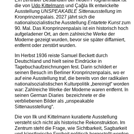
die von
Udo Kittelmann
und Çağla Ilk entwickelte
Ausstellung
UNSPEAKABLE Sittenausstellung
im
Kronprinzenpalais. 2027 jährt sich die
nationalsozialistische Ausstellung
Entartete Kunst
zum
90. Mal. Das Kronprinzenpalais ist ein historisch hoch
aufgeladener Ort, an dem zahlreiche Werke der
Moderne gezeigt wurden, bevor sie später diffamiert,
entfernt oder zerstört wurden.
Im Herbst 1936 reiste Samuel Beckett durch
Deutschland und hielt seine Eindrücke in
Tagebuchaufzeichnungen fest. Darin schildert er
seinen Besuch im Berliner Kronprinzenpalais, wo er
auf eine Ausstellung traf, die bereits von der radikalen
nationalsozialistischen Kulturpolitik „bereinigt“ worden
war: Zahlreiche Werke der Moderne waren entfernt. In
seinen German Diaries bezeichnete er die
verbliebenen Bilder als „unspeakable
Sittenausstellung“.
Die von Ilk und Kittelmann kuratierte Ausstellung
versteht sich nicht als historische Rekonstruktion. Im
Zentrum steht die Frage, wie Sichtbarkeit, Sagbarkeit
und künstlerische Freiheit politisch hergestellt werden