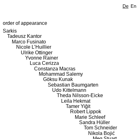
De
En
order of appearance
Sarkis
Tadeusz Kantor
Marco Fusinato
Nicole L’Huillier
Ulrike Ottinger
Yvonne Rainer
Luca Cerizza
Constanza Macras
Mohammad Salemy
Göksu Kunak
Sebastian Baumgarten
Udo Kittelmann
Theda Nilsson-Eicke
Leila Hekmat
Tamer Yiğit
Robert Lippok
Marie Schleef
Sandra Hüller
Tom Schneider
Nikola Bojić
Meg Stuart