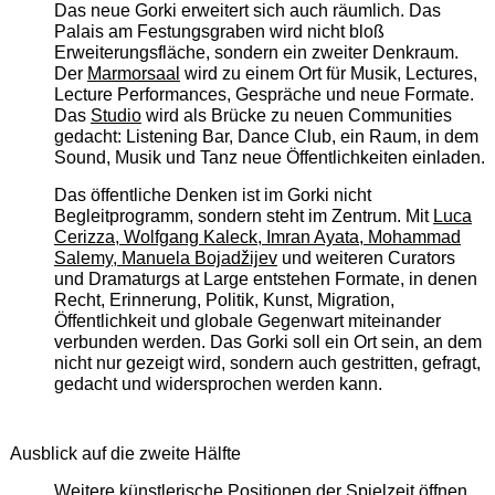
Das neue Gorki erweitert sich auch räumlich. Das
Palais am Festungsgraben wird nicht bloß
Erweiterungsfläche, sondern ein zweiter Denkraum.
Der
Marmorsaal
wird zu einem Ort für Musik, Lectures,
Lecture Performances, Gespräche und neue Formate.
Das
Studio
wird als Brücke zu neuen Communities
gedacht: Listening Bar, Dance Club, ein Raum, in dem
Sound, Musik und Tanz neue Öffentlichkeiten einladen.
Das öffentliche Denken ist im Gorki nicht
Begleitprogramm, sondern steht im Zentrum. Mit
Luca
Cerizza, Wolfgang Kaleck, Imran Ayata, Mohammad
Salemy, Manuela Bojadžijev
und weiteren Curators
und Dramaturgs at Large entstehen Formate, in denen
Recht, Erinnerung, Politik, Kunst, Migration,
Öffentlichkeit und globale Gegenwart miteinander
verbunden werden. Das Gorki soll ein Ort sein, an dem
nicht nur gezeigt wird, sondern auch gestritten, gefragt,
gedacht und widersprochen werden kann.
Ausblick auf die zweite Hälfte
Weitere künstlerische Positionen der Spielzeit öffnen