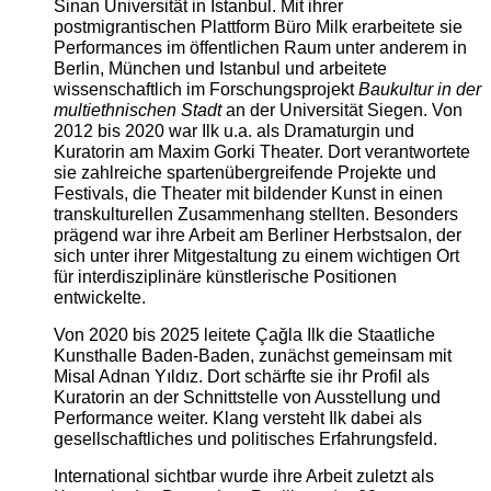
Sinan Universität in Istanbul. Mit ihrer
postmigrantischen Plattform Büro Milk erarbeitete sie
Performances im öffentlichen Raum unter anderem in
Berlin, München und Istanbul und arbeitete
wissenschaftlich im Forschungsprojekt
Baukultur in der
multiethnischen Stadt
an der Universität Siegen. Von
2012 bis 2020 war Ilk u.a. als Dramaturgin und
Kuratorin am Maxim Gorki Theater. Dort verantwortete
sie zahlreiche spartenübergreifende Projekte und
Festivals, die Theater mit bildender Kunst in einen
transkulturellen Zusammenhang stellten. Besonders
prägend war ihre Arbeit am Berliner Herbstsalon, der
sich unter ihrer Mitgestaltung zu einem wichtigen Ort
für interdisziplinäre künstlerische Positionen
entwickelte.
Von 2020 bis 2025 leitete Çağla Ilk die Staatliche
Kunsthalle Baden-Baden, zunächst gemeinsam mit
Misal Adnan Yıldız. Dort schärfte sie ihr Profil als
Kuratorin an der Schnittstelle von Ausstellung und
Performance weiter. Klang versteht Ilk dabei als
gesellschaftliches und politisches Erfahrungsfeld.
International sichtbar wurde ihre Arbeit zuletzt als