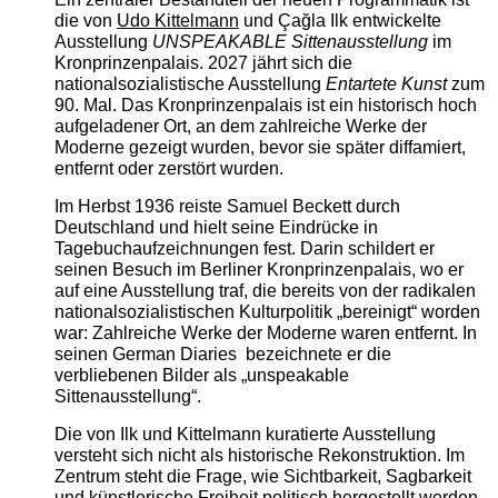
die von
Udo Kittelmann
und Çağla Ilk entwickelte
Ausstellung
UNSPEAKABLE Sittenausstellung
im
Kronprinzenpalais. 2027 jährt sich die
nationalsozialistische Ausstellung
Entartete Kunst
zum
90. Mal. Das Kronprinzenpalais ist ein historisch hoch
aufgeladener Ort, an dem zahlreiche Werke der
Moderne gezeigt wurden, bevor sie später diffamiert,
entfernt oder zerstört wurden.
Im Herbst 1936 reiste Samuel Beckett durch
Deutschland und hielt seine Eindrücke in
Tagebuchaufzeichnungen fest. Darin schildert er
seinen Besuch im Berliner Kronprinzenpalais, wo er
auf eine Ausstellung traf, die bereits von der radikalen
nationalsozialistischen Kulturpolitik „bereinigt“ worden
war: Zahlreiche Werke der Moderne waren entfernt. In
seinen German Diaries bezeichnete er die
verbliebenen Bilder als „unspeakable
Sittenausstellung“.
Die von Ilk und Kittelmann kuratierte Ausstellung
versteht sich nicht als historische Rekonstruktion. Im
Zentrum steht die Frage, wie Sichtbarkeit, Sagbarkeit
und künstlerische Freiheit politisch hergestellt werden