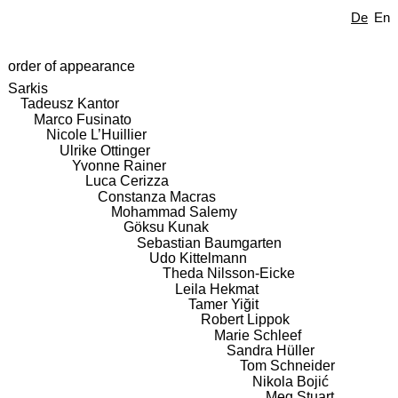
De
En
order of appearance
Sarkis
Tadeusz Kantor
Marco Fusinato
Nicole L’Huillier
Ulrike Ottinger
Yvonne Rainer
Luca Cerizza
Constanza Macras
Mohammad Salemy
Göksu Kunak
Sebastian Baumgarten
Udo Kittelmann
Theda Nilsson-Eicke
Leila Hekmat
Tamer Yiğit
Robert Lippok
Marie Schleef
Sandra Hüller
Tom Schneider
Nikola Bojić
Meg Stuart