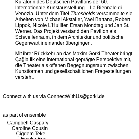
Kuratorin des Deutschen Pavillons der 60.
Internationale Kunstausstellung – La Biennale di
Venezia. Unter dem Titel
Thresholds
versammelte sie
Arbeiten von Michael Akstaller, Yael Bartana, Robert
Lippok, Nicole L’Huillier, Ersan Mondtag und Jan St.
Werner. Das Projekt verstand den Pavillon als
Schwellenraum, in dem Architektur und politische
Gegenwart ineinander übergingen.
Mit ihrer Rückkehr an das Maxim Gorki Theater bringt
Çağla Ilk eine international geprägte Perspektive mit,
die Theater als offenen Begegnungsraum zwischen
Kunstformen und gesellschaftlichen Fragestellungen
versteht.
Connect with us via
ConnectWithUs@gorki.de
as part of ensemble
Campbell Caspary
Caroline Cousin
Çiğdem Teke
Emeka Ene