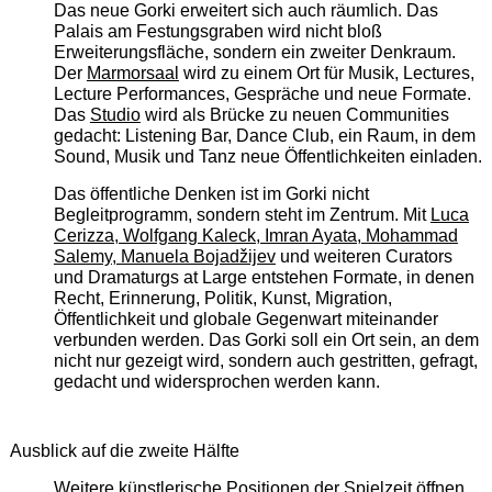
Das neue Gorki erweitert sich auch räumlich. Das
Palais am Festungsgraben wird nicht bloß
Erweiterungsfläche, sondern ein zweiter Denkraum.
Der
Marmorsaal
wird zu einem Ort für Musik, Lectures,
Lecture Performances, Gespräche und neue Formate.
Das
Studio
wird als Brücke zu neuen Communities
gedacht: Listening Bar, Dance Club, ein Raum, in dem
Sound, Musik und Tanz neue Öffentlichkeiten einladen.
Das öffentliche Denken ist im Gorki nicht
Begleitprogramm, sondern steht im Zentrum. Mit
Luca
Cerizza, Wolfgang Kaleck, Imran Ayata, Mohammad
Salemy, Manuela Bojadžijev
und weiteren Curators
und Dramaturgs at Large entstehen Formate, in denen
Recht, Erinnerung, Politik, Kunst, Migration,
Öffentlichkeit und globale Gegenwart miteinander
verbunden werden. Das Gorki soll ein Ort sein, an dem
nicht nur gezeigt wird, sondern auch gestritten, gefragt,
gedacht und widersprochen werden kann.
Ausblick auf die zweite Hälfte
Weitere künstlerische Positionen der Spielzeit öffnen