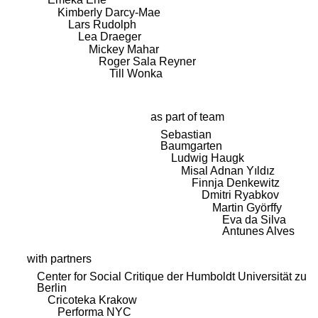
Kimberly Darcy-Mae
Lars Rudolph
Lea Draeger
Mickey Mahar
Roger Sala Reyner
Till Wonka
as part of team
Sebastian
Baumgarten
Ludwig Haugk
Misal Adnan Yıldız
Finnja Denkewitz
Dmitri Ryabkov
Martin Györffy
Eva da Silva
Antunes Alves
with partners
Center for Social Critique der Humboldt Universität zu
Berlin
Cricoteka Krakow
Performa NYC