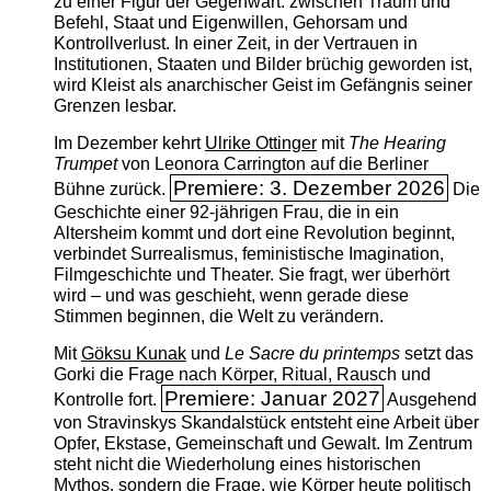
zu einer Figur der Gegenwart: zwischen Traum und
Befehl, Staat und Eigenwillen, Gehorsam und
Kontrollverlust. In einer Zeit, in der Vertrauen in
Institutionen, Staaten und Bilder brüchig geworden ist,
wird Kleist als anarchischer Geist im Gefängnis seiner
Grenzen lesbar.
Im Dezember kehrt
Ulrike Ottinger
mit
The ­Hearing
Trumpet
von Leonora Carrington auf die Berliner
Premiere: 3. Dezember 2026
Bühne zurück.
Die
Geschichte einer 92-jährigen Frau, die in ein
Altersheim kommt und dort eine Revolution beginnt,
verbindet Surrealismus, feministische Imagination,
Filmgeschichte und Theater. Sie fragt, wer überhört
wird – und was geschieht, wenn gerade diese
Stimmen beginnen, die Welt zu verändern.
Mit
Göksu Kunak
und
Le Sacre du printemps
setzt das
Gorki die Frage nach Körper, Ritual, Rausch und
Premiere: Januar 2027
Kontrolle fort.
Ausgehend
von Stravinskys Skandalstück entsteht eine Arbeit über
Opfer, Ekstase, Gemeinschaft und Gewalt. Im Zentrum
steht nicht die Wiederholung eines historischen
Mythos, sondern die Frage, wie Körper heute politisch