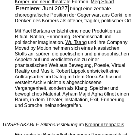
Körper und neue theatrale Formen.
Meg Stuart
Premiere: Juni 2027
bringt eine zentrale
choreografische Position der Gegenwart ans Gorki: ein
Denken des Körpers als offener, fragiler, politischer Ort.
Mit
Yael Bartana
entsteht eine neue Produktion zu
Ritual, Nation, Erinnerung, Gemeinschaft und
politischer Imagination.
Wu Tsang
und ihre Company
Moved by Motion nehmen sich eines klassischen
Stoffs an, spüren die poetischen und philosophischen
Aspekte auf und verdichten sie zu einer
phantastischen Welt aus Bewegung, Poesie, Virtual
Reality und Musik.
Robert Lippok
entwickelt eine
Auftragsarbeit im Dialog mit dem Gorki-Archiv und
versteht Archiv nicht als abgeschlossene
Vergangenheit, sondern als Klang, Speicher und
bewegliches Material.
Ayham Majid Agha
öffnet einen
Raum, in dem Theater, Installation, Exil, Erinnerung
und Sprache ineinandergreifen.
UNSPEAKABLE Sittenausstellung
im
Kronprinzenpalais
Ein zentraler Bestandteil der neuen Programmatik ist