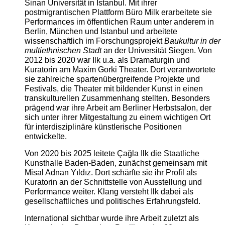
Sinan Universität in Istanbul. Mit ihrer
postmigrantischen Plattform Büro Milk erarbeitete sie
Performances im öffentlichen Raum unter anderem in
Berlin, München und Istanbul und arbeitete
wissenschaftlich im Forschungsprojekt
Baukultur in der
multiethnischen Stadt
an der Universität Siegen. Von
2012 bis 2020 war Ilk u.a. als Dramaturgin und
Kuratorin am Maxim Gorki Theater. Dort verantwortete
sie zahlreiche spartenübergreifende Projekte und
Festivals, die Theater mit bildender Kunst in einen
transkulturellen Zusammenhang stellten. Besonders
prägend war ihre Arbeit am Berliner Herbstsalon, der
sich unter ihrer Mitgestaltung zu einem wichtigen Ort
für interdisziplinäre künstlerische Positionen
entwickelte.
Von 2020 bis 2025 leitete Çağla Ilk die Staatliche
Kunsthalle Baden-Baden, zunächst gemeinsam mit
Misal Adnan Yıldız. Dort schärfte sie ihr Profil als
Kuratorin an der Schnittstelle von Ausstellung und
Performance weiter. Klang versteht Ilk dabei als
gesellschaftliches und politisches Erfahrungsfeld.
International sichtbar wurde ihre Arbeit zuletzt als