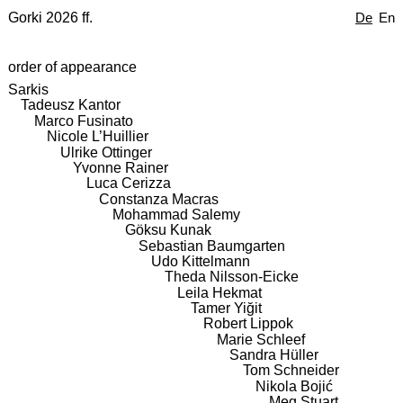
Gorki 2026 ff.
De
En
order of appearance
Sarkis
Tadeusz Kantor
Marco Fusinato
Nicole L’Huillier
Ulrike Ottinger
Yvonne Rainer
Luca Cerizza
Constanza Macras
Mohammad Salemy
Göksu Kunak
Sebastian Baumgarten
Udo Kittelmann
Theda Nilsson-Eicke
Leila Hekmat
Tamer Yiğit
Robert Lippok
Marie Schleef
Sandra Hüller
Tom Schneider
Nikola Bojić
Meg Stuart