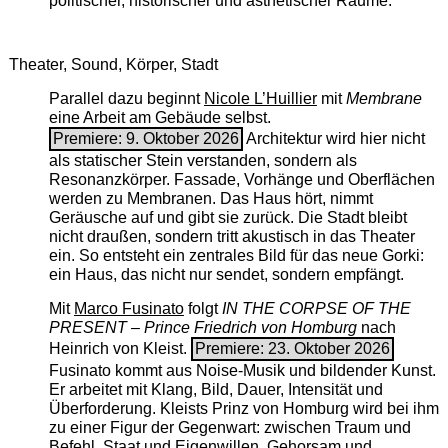
politischer, historischer und ästhetischer Räume.
Theater, Sound, Körper, Stadt
Parallel dazu beginnt
Nicole L’Huillier
mit ­
Membrane
eine Arbeit am Gebäude selbst.
Premiere: 9. Oktober 2026
Architektur wird hier nicht
als statischer Stein verstanden, sondern als
Resonanzkörper. Fassade, Vorhänge und Oberflächen
werden zu Membranen. Das Haus hört, nimmt
Geräusche auf und gibt sie zurück. Die Stadt bleibt
nicht draußen, sondern tritt akustisch in das Theater
ein. So entsteht ein zentrales Bild für das neue Gorki:
ein Haus, das nicht nur sendet, sondern empfängt.
Mit
Marco Fusinato
folgt
IN THE CORPSE OF THE
PRESENT – Prince Friedrich von Homburg
nach
Heinrich von Kleist.
Premiere: 23. Oktober 2026
Fusinato kommt aus Noise-Musik und bildender Kunst.
Er arbeitet mit Klang, Bild, Dauer, Intensität und
Überforderung. Kleists Prinz von Homburg wird bei ihm
zu einer Figur der Gegenwart: zwischen Traum und
Befehl, Staat und Eigenwillen, Gehorsam und