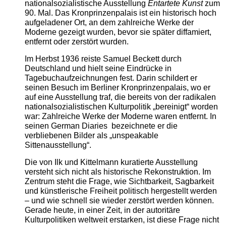
nationalsozialistische Ausstellung
Entartete Kunst
zum
90. Mal. Das Kronprinzenpalais ist ein historisch hoch
aufgeladener Ort, an dem zahlreiche Werke der
Moderne gezeigt wurden, bevor sie später diffamiert,
entfernt oder zerstört wurden.
Im Herbst 1936 reiste Samuel Beckett durch
Deutschland und hielt seine Eindrücke in
Tagebuchaufzeichnungen fest. Darin schildert er
seinen Besuch im Berliner Kronprinzenpalais, wo er
auf eine Ausstellung traf, die bereits von der radikalen
nationalsozialistischen Kulturpolitik „bereinigt“ worden
war: Zahlreiche Werke der Moderne waren entfernt. In
seinen German Diaries bezeichnete er die
verbliebenen Bilder als „unspeakable
Sittenausstellung“.
Die von Ilk und Kittelmann kuratierte Ausstellung
versteht sich nicht als historische Rekonstruktion. Im
Zentrum steht die Frage, wie Sichtbarkeit, Sagbarkeit
und künstlerische Freiheit politisch hergestellt werden
– und wie schnell sie wieder zerstört werden können.
Gerade heute, in einer Zeit, in der autoritäre
Kulturpolitiken weltweit erstarken, ist diese Frage nicht