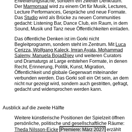
Erweiterungsfläche, sondern ein zweiter Denkraum.
Der
Marmorsaal
wird zu einem Ort für Musik, Lectures,
Lecture Performances, Gespräche und neue Formate.
Das
Studio
wird als Brücke zu neuen Communities
gedacht: Listening Bar, Dance Club, ein Raum, in dem
Sound, Musik und Tanz neue Öffentlichkeiten einladen.
Das öffentliche Denken ist im Gorki nicht
Begleitprogramm, sondern steht im Zentrum. Mit
Luca
Cerizza, Wolfgang Kaleck, Imran Ayata, Mohammad
Salemy, Manuela Bojadžijev
und weiteren Curators
und Dramaturgs at Large entstehen Formate, in denen
Recht, Erinnerung, Politik, Kunst, Migration,
Öffentlichkeit und globale Gegenwart miteinander
verbunden werden. Das Gorki soll ein Ort sein, an dem
nicht nur gezeigt wird, sondern auch gestritten, gefragt,
gedacht und widersprochen werden kann.
Ausblick auf die zweite Hälfte
Weitere künstlerische Positionen der Spielzeit öffnen
persönliche, politische und gesellschaftliche Räume:
Theda Nilsson-Eicke
Premiere: März 2027
erzählt