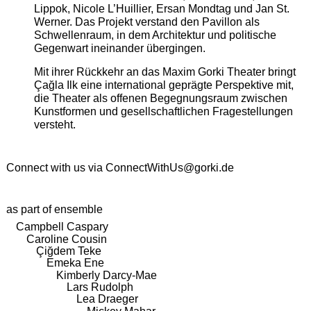
Lippok, Nicole L’Huillier, Ersan Mondtag und Jan St.
Werner. Das Projekt verstand den Pavillon als
Schwellenraum, in dem Architektur und politische
Gegenwart ineinander übergingen.
Mit ihrer Rückkehr an das Maxim Gorki Theater bringt
Çağla Ilk eine international geprägte Perspektive mit,
die Theater als offenen Begegnungsraum zwischen
Kunstformen und gesellschaftlichen Fragestellungen
versteht.
Connect with us via
ConnectWithUs@gorki.de
as part of ensemble
Campbell Caspary
Caroline Cousin
Çiğdem Teke
Emeka Ene
Kimberly Darcy-Mae
Lars Rudolph
Lea Draeger