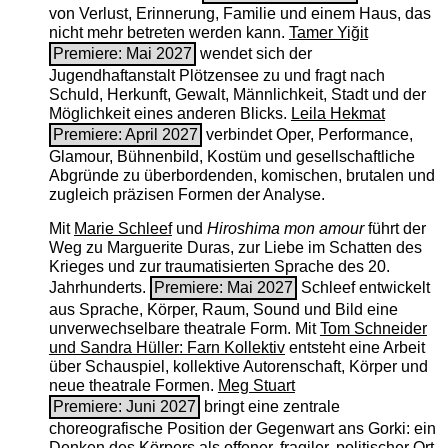
von Verlust, Erinnerung, Familie und einem Haus, das
nicht mehr betreten werden kann.
Tamer Yiğit
Premiere: Mai 2027
wendet sich der
Jugendhaftanstalt Plötzensee zu und fragt nach
Schuld, Herkunft, Gewalt, Männlichkeit, Stadt und der
Möglichkeit eines anderen Blicks.
Leila Hekmat
Premiere: April 2027
verbindet Oper, Performance,
Glamour, Bühnenbild, Kostüm und gesellschaftliche
Abgründe zu überbordenden, komischen, brutalen und
zugleich präzisen Formen der Analyse.
Mit
Marie Schleef
und
Hiroshima mon amour
führt der
Weg zu Marguerite Duras, zur Liebe im Schatten des
Krieges und zur traumatisierten Sprache des 20.
Jahrhunderts.
Premiere: Mai 2027
Schleef entwickelt
aus Sprache, Körper, Raum, Sound und Bild eine
unverwechselbare theatrale Form. Mit
Tom Schneider
und Sandra Hüller: Farn Kollektiv
entsteht eine Arbeit
über Schauspiel, kollektive Autorenschaft, Körper und
neue theatrale Formen.
Meg Stuart
Premiere: Juni 2027
bringt eine zentrale
choreografische Position der Gegenwart ans Gorki: ein
Denken des Körpers als offener, fragiler, politischer Ort.