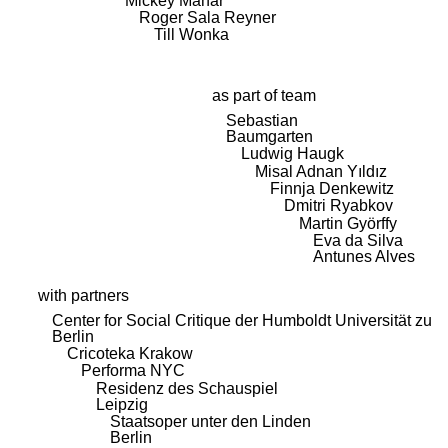
Mickey Mahar
Roger Sala Reyner
Till Wonka
as part of team
Sebastian
Baumgarten
Ludwig Haugk
Misal Adnan Yıldız
Finnja Denkewitz
Dmitri Ryabkov
Martin Györffy
Eva da Silva
Antunes Alves
with partners
Center for Social Critique der Humboldt Universität zu
Berlin
Cricoteka Krakow
Performa NYC
Residenz des Schauspiel
Leipzig
Staatsoper unter den Linden
Berlin