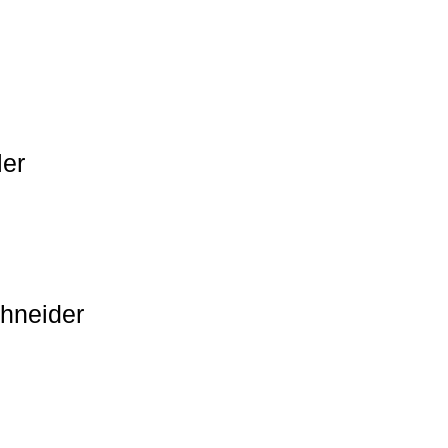
ler
hneider