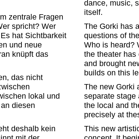
dance, music, s
itself.
em zentrale Fragen
Wer spricht? Wer
The Gorki has a
s hat Sichtbarkeit
questions of th
en und neue
Who is heard? 
ran knüpft das
the theater has c
and brought new
builds on this l
n, das nicht
zwischen
The new Gorki 
wischen lokal und
separate stage 
u an diesen
the local and th
precisely at th
eht deshalb kein
This new artisti
nnt mit der
concept. It begi