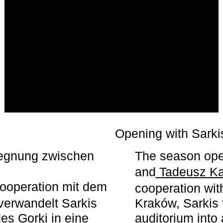
r
Opening with Sarki
egegnung zwischen
The season ope
and
Tadeusz Ka
ooperation mit dem
cooperation wit
erwandelt Sarkis
Kraków, Sarkis 
s Gorki in eine
auditorium into 