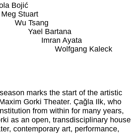
ola Bojić
Meg Stuart
Wu Tsang
Yael Bartana
Imran Ayata
Wolfgang Kaleck
eason marks the start of the artistic
e Maxim Gorki Theater. Çağla Ilk, who
nstitution from within for many years,
rki as an open, transdisciplinary house
ter, contemporary art, performance,