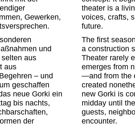
bendiger
theater is a li
timmen, Gewerken,
voices, crafts,
tsversprechen.
future.
besonderen
The first seaso
rmaßnahmen und
a construction s
 selten aus
Theater rarely 
t aus
emerges from ne
 Begehren – und
—and from the q
aum geschaffen
created nonethel
das neue Gorki ein
new Gorki is c
tag bis nachts,
midday until the
achbarschaften,
guests, neighbo
Formen der
encounter.