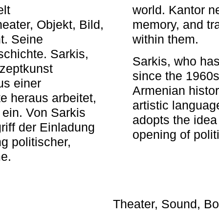
elt
world. Kantor n
ater, Objekt, Bild,
memory, and tra
t. Seine
within them.
chichte. Sarkis,
Sarkis, who has
nzeptkunst
since the 1960s
us einer
Armenian histor
e heraus arbeitet,
artistic languag
 ein. Von Sarkis
adopts the idea 
iff der Einladung
opening of polit
g politischer,
me.
Theater, Sound, Bo