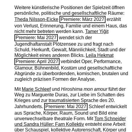
Weitere künstlerische Positionen der Spielzeit öffnen
persönliche, politische und gesellschaftliche Räume:
Theda Nilsson-Eicke
Premiere: März 2027
erzählt
von Verlust, Erinnerung, Familie und einem Haus, das
nicht mehr betreten werden kann.
Tamer Yiğit
Premiere: Mai 2027
wendet sich der
Jugendhaftanstalt Plötzensee zu und fragt nach
Schuld, Herkunft, Gewalt, Männlichkeit, Stadt und der
Möglichkeit eines anderen Blicks.
Leila Hekmat
Premiere: April 2027
verbindet Oper, Performance,
Glamour, Bühnenbild, Kostüm und gesellschaftliche
Abgründe zu überbordenden, komischen, brutalen und
zugleich präzisen Formen der Analyse.
Mit
Marie Schleef
und
Hiroshima mon amour
führt der
Weg zu Marguerite Duras, zur Liebe im Schatten des
Krieges und zur traumatisierten Sprache des 20.
Jahrhunderts.
Premiere: Mai 2027
Schleef entwickelt
aus Sprache, Körper, Raum, Sound und Bild eine
unverwechselbare theatrale Form. Mit
Tom Schneider
und Sandra Hüller: Farn Kollektiv
entsteht eine Arbeit
über Schauspiel, kollektive Autorenschaft, Körper und