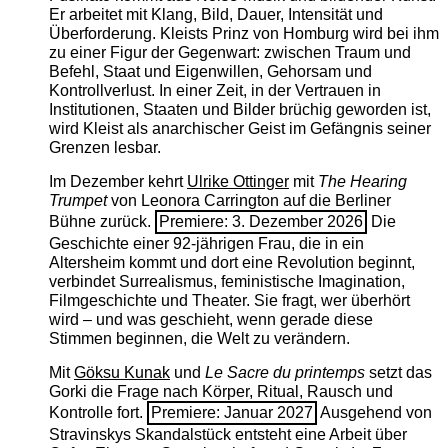
Er arbeitet mit Klang, Bild, Dauer, Intensität und
Überforderung. Kleists Prinz von Homburg wird bei ihm
zu einer Figur der Gegenwart: zwischen Traum und
Befehl, Staat und Eigenwillen, Gehorsam und
Kontrollverlust. In einer Zeit, in der Vertrauen in
Institutionen, Staaten und Bilder brüchig geworden ist,
wird Kleist als anarchischer Geist im Gefängnis seiner
Grenzen lesbar.
Im Dezember kehrt
Ulrike Ottinger
mit
The ­Hearing
Trumpet
von Leonora Carrington auf die Berliner
Bühne zurück.
Premiere: 3. Dezember 2026
Die
Geschichte einer 92-jährigen Frau, die in ein
Altersheim kommt und dort eine Revolution beginnt,
verbindet Surrealismus, feministische Imagination,
Filmgeschichte und Theater. Sie fragt, wer überhört
wird – und was geschieht, wenn gerade diese
Stimmen beginnen, die Welt zu verändern.
Mit
Göksu Kunak
und
Le Sacre du printemps
setzt das
Gorki die Frage nach Körper, Ritual, Rausch und
Kontrolle fort.
Premiere: Januar 2027
Ausgehend von
Stravinskys Skandalstück entsteht eine Arbeit über