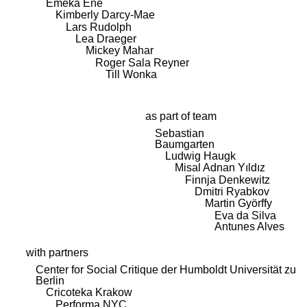
Emeka Ene
Kimberly Darcy-Mae
Lars Rudolph
Lea Draeger
Mickey Mahar
Roger Sala Reyner
Till Wonka
as part of team
Sebastian
Baumgarten
Ludwig Haugk
Misal Adnan Yıldız
Finnja Denkewitz
Dmitri Ryabkov
Martin Györffy
Eva da Silva
Antunes Alves
with partners
Center for Social Critique der Humboldt Universität zu
Berlin
Cricoteka Krakow
Performa NYC