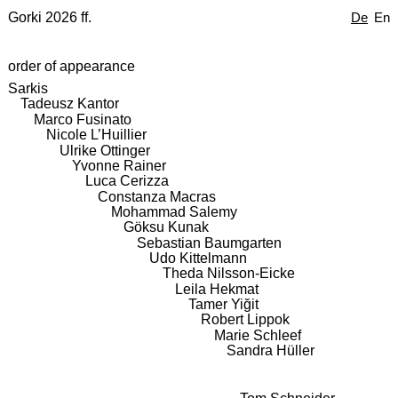
Gorki 2026 ff.
De
En
order of appearance
Sarkis
Tadeusz Kantor
Marco Fusinato
Nicole L’Huillier
Ulrike Ottinger
Yvonne Rainer
Luca Cerizza
Constanza Macras
Mohammad Salemy
Göksu Kunak
Sebastian Baumgarten
Udo Kittelmann
Theda Nilsson-Eicke
Leila Hekmat
Tamer Yiğit
Robert Lippok
Marie Schleef
Sandra Hüller