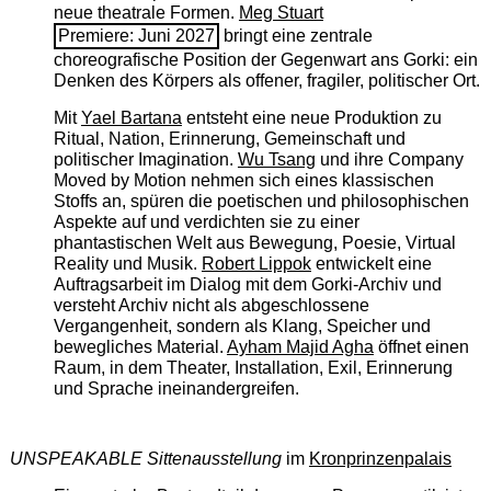
neue theatrale Formen.
Meg Stuart
Premiere: Juni 2027
bringt eine zentrale
choreografische Position der Gegenwart ans Gorki: ein
Denken des Körpers als offener, fragiler, politischer Ort.
Mit
Yael Bartana
entsteht eine neue Produktion zu
Ritual, Nation, Erinnerung, Gemeinschaft und
politischer Imagination.
Wu Tsang
und ihre Company
Moved by Motion nehmen sich eines klassischen
Stoffs an, spüren die poetischen und philosophischen
Aspekte auf und verdichten sie zu einer
phantastischen Welt aus Bewegung, Poesie, Virtual
Reality und Musik.
Robert Lippok
entwickelt eine
Auftragsarbeit im Dialog mit dem Gorki-Archiv und
versteht Archiv nicht als abgeschlossene
Vergangenheit, sondern als Klang, Speicher und
bewegliches Material.
Ayham Majid Agha
öffnet einen
Raum, in dem Theater, Installation, Exil, Erinnerung
und Sprache ineinandergreifen.
UNSPEAKABLE Sittenausstellung
im
Kronprinzenpalais