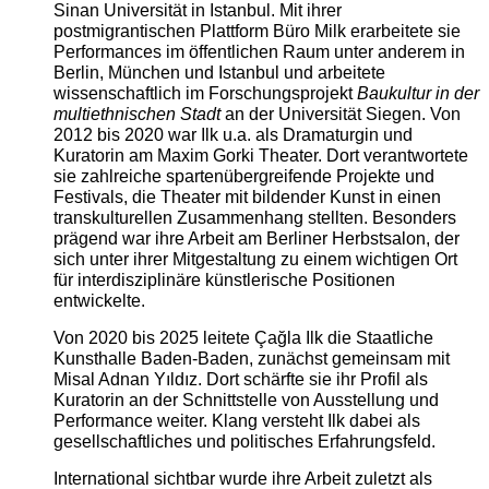
Sinan Universität in Istanbul. Mit ihrer
postmigrantischen Plattform Büro Milk erarbeitete sie
Performances im öffentlichen Raum unter anderem in
Berlin, München und Istanbul und arbeitete
wissenschaftlich im Forschungsprojekt
Baukultur in der
multiethnischen Stadt
an der Universität Siegen. Von
2012 bis 2020 war Ilk u.a. als Dramaturgin und
Kuratorin am Maxim Gorki Theater. Dort verantwortete
sie zahlreiche spartenübergreifende Projekte und
Festivals, die Theater mit bildender Kunst in einen
transkulturellen Zusammenhang stellten. Besonders
prägend war ihre Arbeit am Berliner Herbstsalon, der
sich unter ihrer Mitgestaltung zu einem wichtigen Ort
für interdisziplinäre künstlerische Positionen
entwickelte.
Von 2020 bis 2025 leitete Çağla Ilk die Staatliche
Kunsthalle Baden-Baden, zunächst gemeinsam mit
Misal Adnan Yıldız. Dort schärfte sie ihr Profil als
Kuratorin an der Schnittstelle von Ausstellung und
Performance weiter. Klang versteht Ilk dabei als
gesellschaftliches und politisches Erfahrungsfeld.
International sichtbar wurde ihre Arbeit zuletzt als