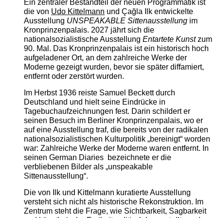
Ein zentraler Bestandteil der neuen Programmatik ist
die von
Udo Kittelmann
und Çağla Ilk entwickelte
Ausstellung
UNSPEAKABLE Sittenausstellung
im
Kronprinzenpalais. 2027 jährt sich die
nationalsozialistische Ausstellung
Entartete Kunst
zum
90. Mal. Das Kronprinzenpalais ist ein historisch hoch
aufgeladener Ort, an dem zahlreiche Werke der
Moderne gezeigt wurden, bevor sie später diffamiert,
entfernt oder zerstört wurden.
Im Herbst 1936 reiste Samuel Beckett durch
Deutschland und hielt seine Eindrücke in
Tagebuchaufzeichnungen fest. Darin schildert er
seinen Besuch im Berliner Kronprinzenpalais, wo er
auf eine Ausstellung traf, die bereits von der radikalen
nationalsozialistischen Kulturpolitik „bereinigt“ worden
war: Zahlreiche Werke der Moderne waren entfernt. In
seinen German Diaries bezeichnete er die
verbliebenen Bilder als „unspeakable
Sittenausstellung“.
Die von Ilk und Kittelmann kuratierte Ausstellung
versteht sich nicht als historische Rekonstruktion. Im
Zentrum steht die Frage, wie Sichtbarkeit, Sagbarkeit