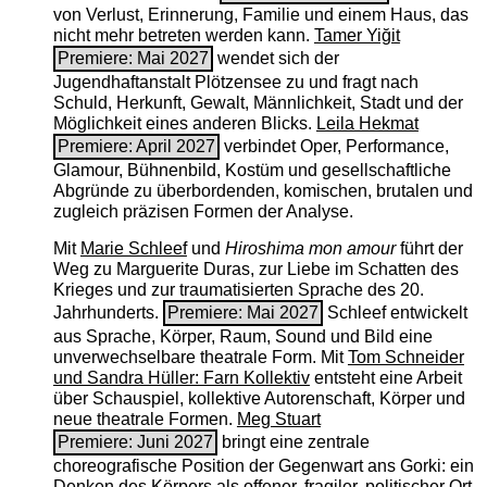
von Verlust, Erinnerung, Familie und einem Haus, das
nicht mehr betreten werden kann.
Tamer Yiğit
Premiere: Mai 2027
wendet sich der
Jugendhaftanstalt Plötzensee zu und fragt nach
Schuld, Herkunft, Gewalt, Männlichkeit, Stadt und der
Möglichkeit eines anderen Blicks.
Leila Hekmat
Premiere: April 2027
verbindet Oper, Performance,
Glamour, Bühnenbild, Kostüm und gesellschaftliche
Abgründe zu überbordenden, komischen, brutalen und
zugleich präzisen Formen der Analyse.
Mit
Marie Schleef
und
Hiroshima mon amour
führt der
Weg zu Marguerite Duras, zur Liebe im Schatten des
Krieges und zur traumatisierten Sprache des 20.
Jahrhunderts.
Premiere: Mai 2027
Schleef entwickelt
aus Sprache, Körper, Raum, Sound und Bild eine
unverwechselbare theatrale Form. Mit
Tom Schneider
und Sandra Hüller: Farn Kollektiv
entsteht eine Arbeit
über Schauspiel, kollektive Autorenschaft, Körper und
neue theatrale Formen.
Meg Stuart
Premiere: Juni 2027
bringt eine zentrale
choreografische Position der Gegenwart ans Gorki: ein
Denken des Körpers als offener, fragiler, politischer Ort.