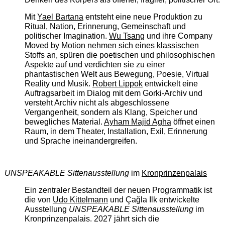
Mit
Yael Bartana
entsteht eine neue Produktion zu
Ritual, Nation, Erinnerung, Gemeinschaft und
politischer Imagination.
Wu Tsang
und ihre Company
Moved by Motion nehmen sich eines klassischen
Stoffs an, spüren die poetischen und philosophischen
Aspekte auf und verdichten sie zu einer
phantastischen Welt aus Bewegung, Poesie, Virtual
Reality und Musik.
Robert Lippok
entwickelt eine
Auftragsarbeit im Dialog mit dem Gorki-Archiv und
versteht Archiv nicht als abgeschlossene
Vergangenheit, sondern als Klang, Speicher und
bewegliches Material.
Ayham Majid Agha
öffnet einen
Raum, in dem Theater, Installation, Exil, Erinnerung
und Sprache ineinandergreifen.
UNSPEAKABLE Sittenausstellung
im
Kronprinzenpalais
Ein zentraler Bestandteil der neuen Programmatik ist
die von
Udo Kittelmann
und Çağla Ilk entwickelte
Ausstellung
UNSPEAKABLE Sittenausstellung
im
Kronprinzenpalais. 2027 jährt sich die