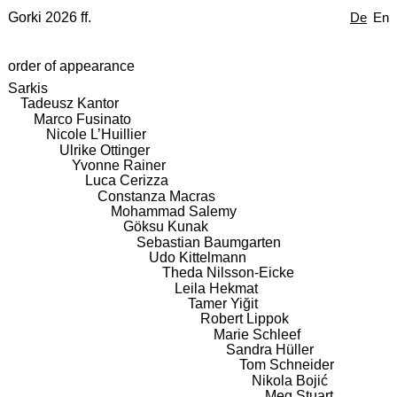
Gorki 2026 ff.
De
En
order of appearance
Sarkis
Tadeusz Kantor
Marco Fusinato
Nicole L’Huillier
Ulrike Ottinger
Yvonne Rainer
Luca Cerizza
Constanza Macras
Mohammad Salemy
Göksu Kunak
Sebastian Baumgarten
Udo Kittelmann
Theda Nilsson-Eicke
Leila Hekmat
Tamer Yiğit
Robert Lippok
Marie Schleef
Sandra Hüller
Tom Schneider
Nikola Bojić
Meg Stuart