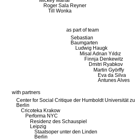
Mickey Mahar
Roger Sala Reyner
Till Wonka
as part of team
Sebastian
Baumgarten
Ludwig Haugk
Misal Adnan Yıldız
Finnja Denkewitz
Dmitri Ryabkov
Martin Györffy
Eva da Silva
Antunes Alves
with partners
Center for Social Critique der Humboldt Universität zu
Berlin
Cricoteka Krakow
Performa NYC
Residenz des Schauspiel
Leipzig
Staatsoper unter den Linden
Berlin