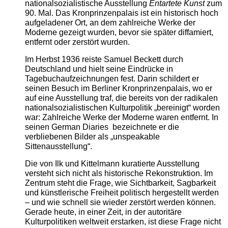
nationalsozialistische Ausstellung
Entartete Kunst
zum
90. Mal. Das Kronprinzenpalais ist ein historisch hoch
aufgeladener Ort, an dem zahlreiche Werke der
Moderne gezeigt wurden, bevor sie später diffamiert,
entfernt oder zerstört wurden.
Im Herbst 1936 reiste Samuel Beckett durch
Deutschland und hielt seine Eindrücke in
Tagebuchaufzeichnungen fest. Darin schildert er
seinen Besuch im Berliner Kronprinzenpalais, wo er
auf eine Ausstellung traf, die bereits von der radikalen
nationalsozialistischen Kulturpolitik „bereinigt“ worden
war: Zahlreiche Werke der Moderne waren entfernt. In
seinen German Diaries bezeichnete er die
verbliebenen Bilder als „unspeakable
Sittenausstellung“.
Die von Ilk und Kittelmann kuratierte Ausstellung
versteht sich nicht als historische Rekonstruktion. Im
Zentrum steht die Frage, wie Sichtbarkeit, Sagbarkeit
und künstlerische Freiheit politisch hergestellt werden
– und wie schnell sie wieder zerstört werden können.
Gerade heute, in einer Zeit, in der autoritäre
Kulturpolitiken weltweit erstarken, ist diese Frage nicht