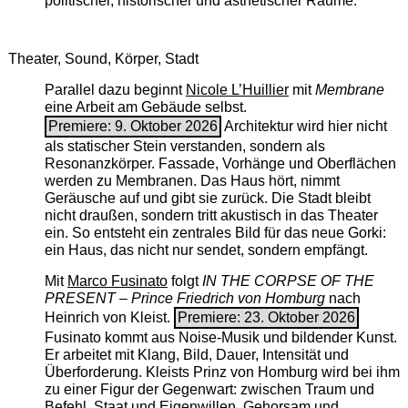
politischer, historischer und ästhetischer Räume.
Theater, Sound, Körper, Stadt
Parallel dazu beginnt
Nicole L’Huillier
mit ­
Membrane
eine Arbeit am Gebäude selbst.
Premiere: 9. Oktober 2026
Architektur wird hier nicht
als statischer Stein verstanden, sondern als
Resonanzkörper. Fassade, Vorhänge und Oberflächen
werden zu Membranen. Das Haus hört, nimmt
Geräusche auf und gibt sie zurück. Die Stadt bleibt
nicht draußen, sondern tritt akustisch in das Theater
ein. So entsteht ein zentrales Bild für das neue Gorki:
ein Haus, das nicht nur sendet, sondern empfängt.
Mit
Marco Fusinato
folgt
IN THE CORPSE OF THE
PRESENT – Prince Friedrich von Homburg
nach
Heinrich von Kleist.
Premiere: 23. Oktober 2026
Fusinato kommt aus Noise-Musik und bildender Kunst.
Er arbeitet mit Klang, Bild, Dauer, Intensität und
Überforderung. Kleists Prinz von Homburg wird bei ihm
zu einer Figur der Gegenwart: zwischen Traum und
Befehl, Staat und Eigenwillen, Gehorsam und