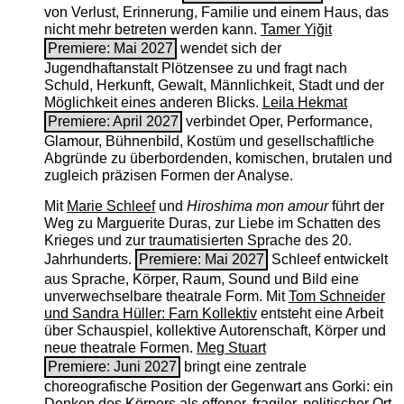
von Verlust, Erinnerung, Familie und einem Haus, das
nicht mehr betreten werden kann.
Tamer Yiğit
Premiere: Mai 2027
wendet sich der
Jugendhaftanstalt Plötzensee zu und fragt nach
Schuld, Herkunft, Gewalt, Männlichkeit, Stadt und der
Möglichkeit eines anderen Blicks.
Leila Hekmat
Premiere: April 2027
verbindet Oper, Performance,
Glamour, Bühnenbild, Kostüm und gesellschaftliche
Abgründe zu überbordenden, komischen, brutalen und
zugleich präzisen Formen der Analyse.
Mit
Marie Schleef
und
Hiroshima mon amour
führt der
Weg zu Marguerite Duras, zur Liebe im Schatten des
Krieges und zur traumatisierten Sprache des 20.
Jahrhunderts.
Premiere: Mai 2027
Schleef entwickelt
aus Sprache, Körper, Raum, Sound und Bild eine
unverwechselbare theatrale Form. Mit
Tom Schneider
und Sandra Hüller: Farn Kollektiv
entsteht eine Arbeit
über Schauspiel, kollektive Autorenschaft, Körper und
neue theatrale Formen.
Meg Stuart
Premiere: Juni 2027
bringt eine zentrale
choreografische Position der Gegenwart ans Gorki: ein
Denken des Körpers als offener, fragiler, politischer Ort.