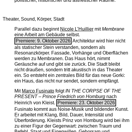
politischer, historischer und ästhetischer Räume.
Theater, Sound, Körper, Stadt
Parallel dazu beginnt
Nicole L’Huillier
mit ­
Membrane
eine Arbeit am Gebäude selbst.
Premiere: 9. Oktober 2026
Architektur wird hier nicht
als statischer Stein verstanden, sondern als
Resonanzkörper. Fassade, Vorhänge und Oberflächen
werden zu Membranen. Das Haus hört, nimmt
Geräusche auf und gibt sie zurück. Die Stadt bleibt
nicht draußen, sondern tritt akustisch in das Theater
ein. So entsteht ein zentrales Bild für das neue Gorki:
ein Haus, das nicht nur sendet, sondern empfängt.
Mit
Marco Fusinato
folgt
IN THE CORPSE OF THE
PRESENT – Prince Friedrich von Homburg
nach
Heinrich von Kleist.
Premiere: 23. Oktober 2026
Fusinato kommt aus Noise-Musik und bildender Kunst.
Er arbeitet mit Klang, Bild, Dauer, Intensität und
Überforderung. Kleists Prinz von Homburg wird bei ihm
zu einer Figur der Gegenwart: zwischen Traum und
Befehl, Staat und Eigenwillen, Gehorsam und