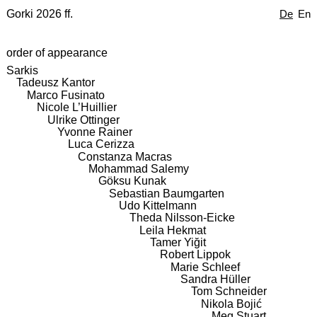
Gorki 2026 ff.
De
En
order of appearance
Sarkis
Tadeusz Kantor
Marco Fusinato
Nicole L’Huillier
Ulrike Ottinger
Yvonne Rainer
Luca Cerizza
Constanza Macras
Mohammad Salemy
Göksu Kunak
Sebastian Baumgarten
Udo Kittelmann
Theda Nilsson-Eicke
Leila Hekmat
Tamer Yiğit
Robert Lippok
Marie Schleef
Sandra Hüller
Tom Schneider
Nikola Bojić
Meg Stuart