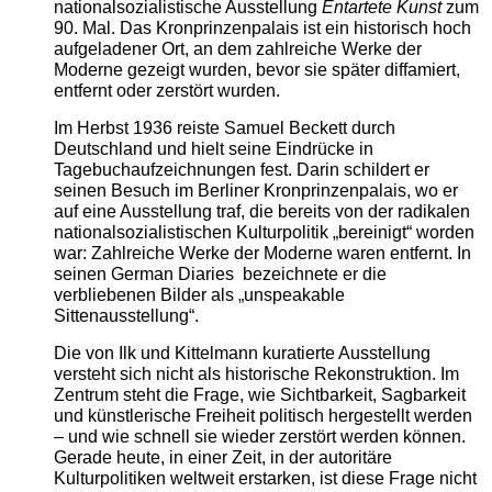
nationalsozialistische Ausstellung
Entartete Kunst
zum
90. Mal. Das Kronprinzenpalais ist ein historisch hoch
aufgeladener Ort, an dem zahlreiche Werke der
Moderne gezeigt wurden, bevor sie später diffamiert,
entfernt oder zerstört wurden.
Im Herbst 1936 reiste Samuel Beckett durch
Deutschland und hielt seine Eindrücke in
Tagebuchaufzeichnungen fest. Darin schildert er
seinen Besuch im Berliner Kronprinzenpalais, wo er
auf eine Ausstellung traf, die bereits von der radikalen
nationalsozialistischen Kulturpolitik „bereinigt“ worden
war: Zahlreiche Werke der Moderne waren entfernt. In
seinen German Diaries bezeichnete er die
verbliebenen Bilder als „unspeakable
Sittenausstellung“.
Die von Ilk und Kittelmann kuratierte Ausstellung
versteht sich nicht als historische Rekonstruktion. Im
Zentrum steht die Frage, wie Sichtbarkeit, Sagbarkeit
und künstlerische Freiheit politisch hergestellt werden
– und wie schnell sie wieder zerstört werden können.
Gerade heute, in einer Zeit, in der autoritäre
Kulturpolitiken weltweit erstarken, ist diese Frage nicht