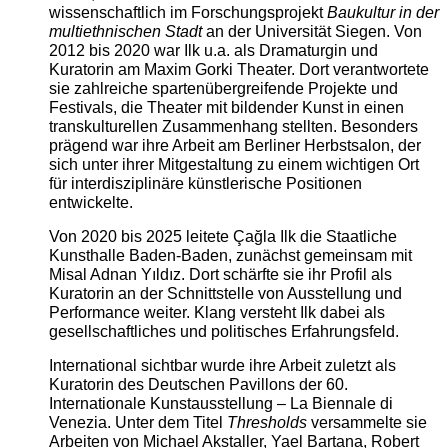
wissenschaftlich im Forschungsprojekt
Baukultur in der
multiethnischen Stadt
an der Universität Siegen. Von
2012 bis 2020 war Ilk u.a. als Dramaturgin und
Kuratorin am Maxim Gorki Theater. Dort verantwortete
sie zahlreiche spartenübergreifende Projekte und
Festivals, die Theater mit bildender Kunst in einen
transkulturellen Zusammenhang stellten. Besonders
prägend war ihre Arbeit am Berliner Herbstsalon, der
sich unter ihrer Mitgestaltung zu einem wichtigen Ort
für interdisziplinäre künstlerische Positionen
entwickelte.
Von 2020 bis 2025 leitete Çağla Ilk die Staatliche
Kunsthalle Baden-Baden, zunächst gemeinsam mit
Misal Adnan Yıldız. Dort schärfte sie ihr Profil als
Kuratorin an der Schnittstelle von Ausstellung und
Performance weiter. Klang versteht Ilk dabei als
gesellschaftliches und politisches Erfahrungsfeld.
International sichtbar wurde ihre Arbeit zuletzt als
Kuratorin des Deutschen Pavillons der 60.
Internationale Kunstausstellung – La Biennale di
Venezia. Unter dem Titel
Thresholds
versammelte sie
Arbeiten von Michael Akstaller, Yael Bartana, Robert