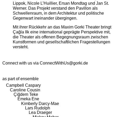
Lippok, Nicole L’Huillier, Ersan Mondtag und Jan St.
Werner. Das Projekt verstand den Pavillon als
Schwellenraum, in dem Architektur und politische
Gegenwart ineinander übergingen.
Mit ihrer Rückkehr an das Maxim Gorki Theater bringt
Çağla Ilk eine international geprägte Perspektive mit,
die Theater als offenen Begegnungsraum zwischen
Kunstformen und gesellschaftlichen Fragestellungen
versteht.
Connect with us via
ConnectWithUs@gorki.de
as part of ensemble
Campbell Caspary
Caroline Cousin
Çiğdem Teke
Emeka Ene
Kimberly Darcy-Mae
Lars Rudolph
Lea Draeger