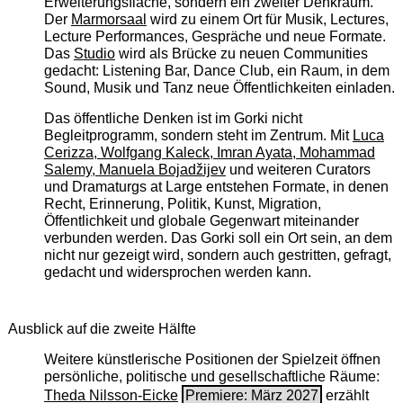
Erweiterungsfläche, sondern ein zweiter Denkraum.
Der
Marmorsaal
wird zu einem Ort für Musik, Lectures,
Lecture Performances, Gespräche und neue Formate.
Das
Studio
wird als Brücke zu neuen Communities
gedacht: Listening Bar, Dance Club, ein Raum, in dem
Sound, Musik und Tanz neue Öffentlichkeiten einladen.
Das öffentliche Denken ist im Gorki nicht
Begleitprogramm, sondern steht im Zentrum. Mit
Luca
Cerizza, Wolfgang Kaleck, Imran Ayata, Mohammad
Salemy, Manuela Bojadžijev
und weiteren Curators
und Dramaturgs at Large entstehen Formate, in denen
Recht, Erinnerung, Politik, Kunst, Migration,
Öffentlichkeit und globale Gegenwart miteinander
verbunden werden. Das Gorki soll ein Ort sein, an dem
nicht nur gezeigt wird, sondern auch gestritten, gefragt,
gedacht und widersprochen werden kann.
Ausblick auf die zweite Hälfte
Weitere künstlerische Positionen der Spielzeit öffnen
persönliche, politische und gesellschaftliche Räume:
Theda Nilsson-Eicke
Premiere: März 2027
erzählt