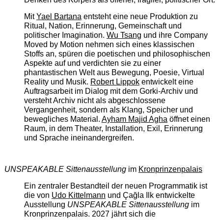
Mit
Yael Bartana
entsteht eine neue Produktion zu
Ritual, Nation, Erinnerung, Gemeinschaft und
politischer Imagination.
Wu Tsang
und ihre Company
Moved by Motion nehmen sich eines klassischen
Stoffs an, spüren die poetischen und philosophischen
Aspekte auf und verdichten sie zu einer
phantastischen Welt aus Bewegung, Poesie, Virtual
Reality und Musik.
Robert Lippok
entwickelt eine
Auftragsarbeit im Dialog mit dem Gorki-Archiv und
versteht Archiv nicht als abgeschlossene
Vergangenheit, sondern als Klang, Speicher und
bewegliches Material.
Ayham Majid Agha
öffnet einen
Raum, in dem Theater, Installation, Exil, Erinnerung
und Sprache ineinandergreifen.
UNSPEAKABLE Sittenausstellung
im
Kronprinzenpalais
Ein zentraler Bestandteil der neuen Programmatik ist
die von
Udo Kittelmann
und Çağla Ilk entwickelte
Ausstellung
UNSPEAKABLE Sittenausstellung
im
Kronprinzenpalais. 2027 jährt sich die