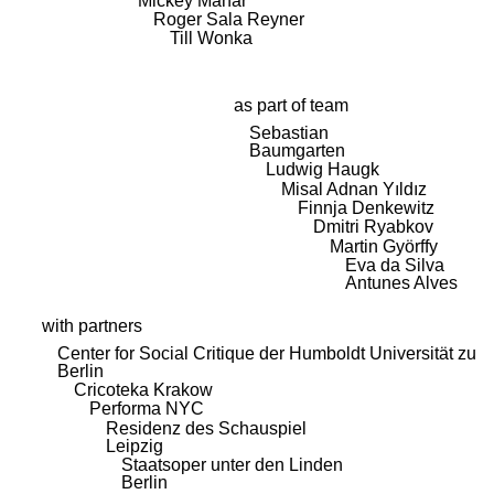
Mickey Mahar
Roger Sala Reyner
Till Wonka
as part of team
Sebastian
Baumgarten
Ludwig Haugk
Misal Adnan Yıldız
Finnja Denkewitz
Dmitri Ryabkov
Martin Györffy
Eva da Silva
Antunes Alves
with partners
Center for Social Critique der Humboldt Universität zu
Berlin
Cricoteka Krakow
Performa NYC
Residenz des Schauspiel
Leipzig
Staatsoper unter den Linden
Berlin