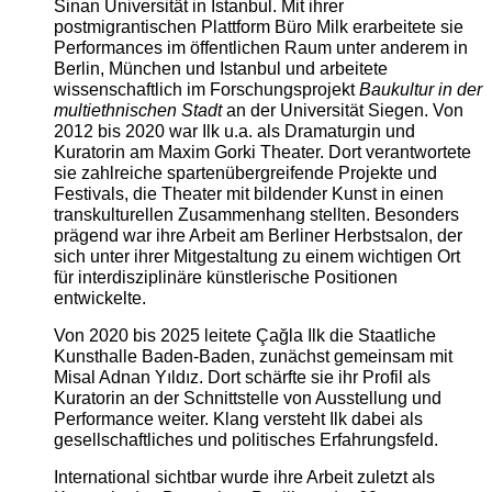
Sinan Universität in Istanbul. Mit ihrer
postmigrantischen Plattform Büro Milk erarbeitete sie
Performances im öffentlichen Raum unter anderem in
Berlin, München und Istanbul und arbeitete
wissenschaftlich im Forschungsprojekt
Baukultur in der
multiethnischen Stadt
an der Universität Siegen. Von
2012 bis 2020 war Ilk u.a. als Dramaturgin und
Kuratorin am Maxim Gorki Theater. Dort verantwortete
sie zahlreiche spartenübergreifende Projekte und
Festivals, die Theater mit bildender Kunst in einen
transkulturellen Zusammenhang stellten. Besonders
prägend war ihre Arbeit am Berliner Herbstsalon, der
sich unter ihrer Mitgestaltung zu einem wichtigen Ort
für interdisziplinäre künstlerische Positionen
entwickelte.
Von 2020 bis 2025 leitete Çağla Ilk die Staatliche
Kunsthalle Baden-Baden, zunächst gemeinsam mit
Misal Adnan Yıldız. Dort schärfte sie ihr Profil als
Kuratorin an der Schnittstelle von Ausstellung und
Performance weiter. Klang versteht Ilk dabei als
gesellschaftliches und politisches Erfahrungsfeld.
International sichtbar wurde ihre Arbeit zuletzt als