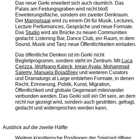
Das neue Gorki erweitert sich auch räumlich. Das
Palais am Festungsgraben wird nicht bloß
Erweiterungsfläche, sondern ein zweiter Denkraum.
Der
Marmorsaal
wird zu einem Ort für Musik, Lectures,
Lecture Performances, Gespräche und neue Formate.
Das
Studio
wird als Brücke zu neuen Communities
gedacht: Listening Bar, Dance Club, ein Raum, in dem
Sound, Musik und Tanz neue Öffentlichkeiten einladen.
Das öffentliche Denken ist im Gorki nicht
Begleitprogramm, sondern steht im Zentrum. Mit
Luca
Cerizza, Wolfgang Kaleck, Imran Ayata, Mohammad
Salemy, Manuela Bojadžijev
und weiteren Curators
und Dramaturgs at Large entstehen Formate, in denen
Recht, Erinnerung, Politik, Kunst, Migration,
Öffentlichkeit und globale Gegenwart miteinander
verbunden werden. Das Gorki soll ein Ort sein, an dem
nicht nur gezeigt wird, sondern auch gestritten, gefragt,
gedacht und widersprochen werden kann.
Ausblick auf die zweite Hälfte
Weitere künstlerische Positionen der Spielzeit öffnen