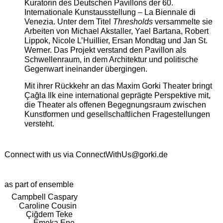
Kuratorin des Deutschen Pavillons der 60.
Internationale Kunstausstellung – La Biennale di
Venezia. Unter dem Titel
Thresholds
versammelte sie
Arbeiten von Michael Akstaller, Yael Bartana, Robert
Lippok, Nicole L’Huillier, Ersan Mondtag und Jan St.
Werner. Das Projekt verstand den Pavillon als
Schwellenraum, in dem Architektur und politische
Gegenwart ineinander übergingen.
Mit ihrer Rückkehr an das Maxim Gorki Theater bringt
Çağla Ilk eine international geprägte Perspektive mit,
die Theater als offenen Begegnungsraum zwischen
Kunstformen und gesellschaftlichen Fragestellungen
versteht.
Connect with us via
ConnectWithUs@gorki.de
as part of ensemble
Campbell Caspary
Caroline Cousin
Çiğdem Teke
Emeka Ene