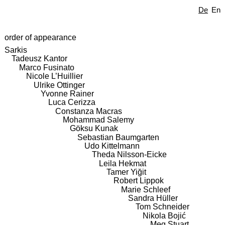
De
En
order of appearance
Sarkis
Tadeusz Kantor
Marco Fusinato
Nicole L’Huillier
Ulrike Ottinger
Yvonne Rainer
Luca Cerizza
Constanza Macras
Mohammad Salemy
Göksu Kunak
Sebastian Baumgarten
Udo Kittelmann
Theda Nilsson-Eicke
Leila Hekmat
Tamer Yiğit
Robert Lippok
Marie Schleef
Sandra Hüller
Tom Schneider
Nikola Bojić
Meg Stuart