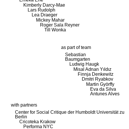
Kimberly Darcy-Mae
Lars Rudolph
Lea Draeger
Mickey Mahar
Roger Sala Reyner
Till Wonka
as part of team
Sebastian
Baumgarten
Ludwig Haugk
Misal Adnan Yıldız
Finnja Denkewitz
Dmitri Ryabkov
Martin Györffy
Eva da Silva
Antunes Alves
with partners
Center for Social Critique der Humboldt Universität zu
Berlin
Cricoteka Krakow
Performa NYC