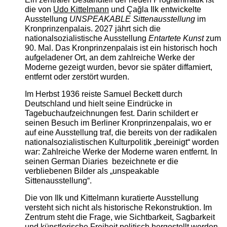
die von
Udo Kittelmann
und Çağla Ilk entwickelte
Ausstellung
UNSPEAKABLE Sittenausstellung
im
Kronprinzenpalais. 2027 jährt sich die
nationalsozialistische Ausstellung
Entartete Kunst
zum
90. Mal. Das Kronprinzenpalais ist ein historisch hoch
aufgeladener Ort, an dem zahlreiche Werke der
Moderne gezeigt wurden, bevor sie später diffamiert,
entfernt oder zerstört wurden.
Im Herbst 1936 reiste Samuel Beckett durch
Deutschland und hielt seine Eindrücke in
Tagebuchaufzeichnungen fest. Darin schildert er
seinen Besuch im Berliner Kronprinzenpalais, wo er
auf eine Ausstellung traf, die bereits von der radikalen
nationalsozialistischen Kulturpolitik „bereinigt“ worden
war: Zahlreiche Werke der Moderne waren entfernt. In
seinen German Diaries bezeichnete er die
verbliebenen Bilder als „unspeakable
Sittenausstellung“.
Die von Ilk und Kittelmann kuratierte Ausstellung
versteht sich nicht als historische Rekonstruktion. Im
Zentrum steht die Frage, wie Sichtbarkeit, Sagbarkeit
und künstlerische Freiheit politisch hergestellt werden