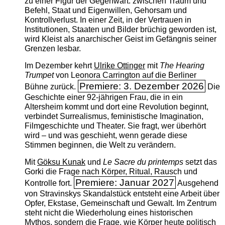
zu einer Figur der Gegenwart: zwischen Traum und
Befehl, Staat und Eigenwillen, Gehorsam und
Kontrollverlust. In einer Zeit, in der Vertrauen in
Institutionen, Staaten und Bilder brüchig geworden ist,
wird Kleist als anarchischer Geist im Gefängnis seiner
Grenzen lesbar.
Im Dezember kehrt
Ulrike Ottinger
mit
The ­Hearing
Trumpet
von Leonora Carrington auf die Berliner
Premiere: 3. Dezember 2026
Bühne zurück.
Die
Geschichte einer 92-jährigen Frau, die in ein
Altersheim kommt und dort eine Revolution beginnt,
verbindet Surrealismus, feministische Imagination,
Filmgeschichte und Theater. Sie fragt, wer überhört
wird – und was geschieht, wenn gerade diese
Stimmen beginnen, die Welt zu verändern.
Mit
Göksu Kunak
und
Le Sacre du printemps
setzt das
Gorki die Frage nach Körper, Ritual, Rausch und
Premiere: Januar 2027
Kontrolle fort.
Ausgehend
von Stravinskys Skandalstück entsteht eine Arbeit über
Opfer, Ekstase, Gemeinschaft und Gewalt. Im Zentrum
steht nicht die Wiederholung eines historischen
Mythos, sondern die Frage, wie Körper heute politisch