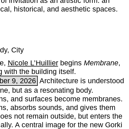
of invitation as an artistic form: an
ical, historical, and aesthetic spaces.
dy, City
me,
Nicole L’Huillier
begins ­
Membrane
,
with the building itself.
ber 9, 2026
Architecture is understood
one, but as a resonating body.
ins, and surfaces become membranes.
ns, absorbs sounds, and gives them
does not remain outside, but enters the
ally. A central image for the new Gorki