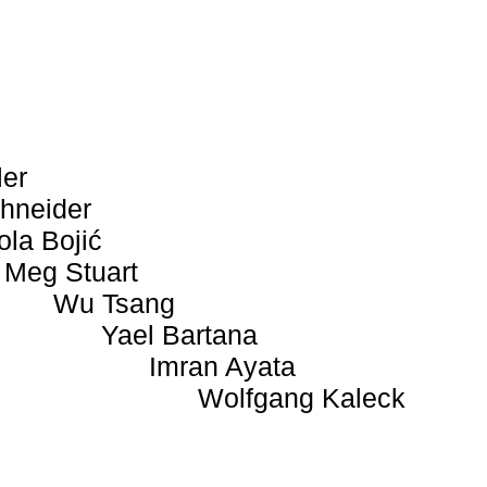
ler
hneider
ola Bojić
Meg Stuart
Wu Tsang
Yael Bartana
Imran Ayata
Wolfgang Kaleck