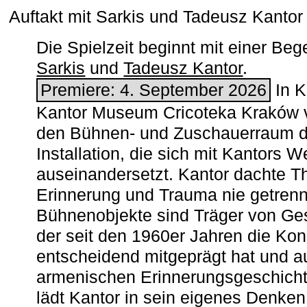
Auftakt mit Sarkis und Tadeusz Kanto
Die Spielzeit beginnt mit einer B
Sarkis
und
Tadeusz Kantor
.
Premiere: 4. September 2026
In K
Kantor Museum Cricoteka Kraków v
den Bühnen- und Zuschauerraum de
Installation, die sich mit Kantors W
auseinandersetzt. Kantor dachte The
Erinnerung und Trauma nie getrenn
Bühnenobjekte sind Träger von Ges
der seit den 1960er Jahren die Ko
entscheidend mitgeprägt hat und a
armenischen ­Erinnerungsgeschicht
lädt Kantor in sein eigenes Denken