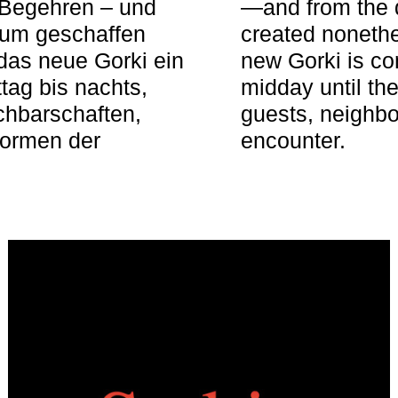
 Begehren – und
—and from the q
aum geschaffen
created nonethel
das neue Gorki ein
new Gorki is c
tag bis nachts,
midday until the
achbarschaften,
guests, neighbo
Formen der
encounter.