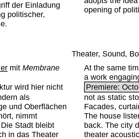
adopts the idea 
iff der Einladung
opening of polit
g politischer,
me.
Theater, Sound, Bo
ier
mit ­
Membrane
At the same ti
a work engaging 
tur wird hier nicht
Premiere: Octo
ndern als
not as static st
ge und Oberflächen
Facades, curta
ört, nimmt
The house liste
Die Stadt bleibt
back. The city 
sch in das Theater
theater acoustic