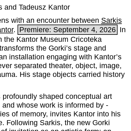
s and Tadeusz Kantor
ns with an encounter between
Sarkis
ntor
.
Premiere: September 4, 2026
In
h the ­Kantor Museum Cricoteka
transforms the Gorki’s stage and
an installation engaging with Kantor’s
ever separated theater, object, image,
uma. His stage objects carried history
 profoundly shaped conceptual art
 and whose work is informed by ­
ies of memory, invites Kantor into his
e. Following Sarkis, the new Gorki