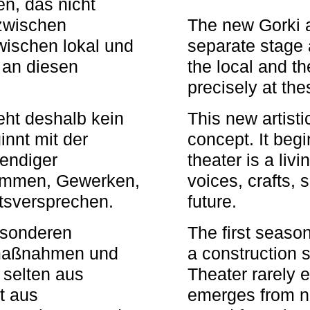
n, das nicht
zwischen
The new Gorki 
wischen lokal und
separate stage 
u an diesen
the local and th
precisely at th
eht deshalb kein
This new artisti
nnt mit der
concept. It begi
bendiger
theater is a li
timmen, Gewerken,
voices, crafts,
tsversprechen.
future.
besonderen
The first seaso
rmaßnahmen und
a construction s
 selten aus
Theater rarely 
t aus
emerges from ne