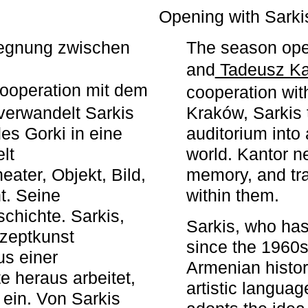
r
Opening with Sarki
egegnung zwischen
The season ope
and
Tadeusz Ka
ooperation mit dem
cooperation wit
erwandelt Sarkis
Kraków, Sarkis 
s Gorki in eine
auditorium into 
elt
world. Kantor n
ater, Objekt, Bild,
memory, and tra
t. Seine
within them.
chichte. Sarkis,
Sarkis, who has
nzeptkunst
since the 1960s
us einer
Armenian histor
e heraus arbeitet,
artistic languag
 ein. Von Sarkis