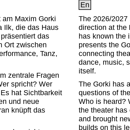
En
nt am Maxim Gorki
The 2026/2027 s
 Ilk, die das Haus
direction at th
 präsentiert das
has known the i
en Ort zwischen
presents the Go
Performance, Tanz,
connecting thea
dance, music, s
itself.
em zentrale Fragen
Wer spricht? Wer
The Gorki has a
s hat Sichtbarkeit
questions of th
en und neue
Who is heard? 
ran knüpft das
the theater has c
and brought new
builds on this l