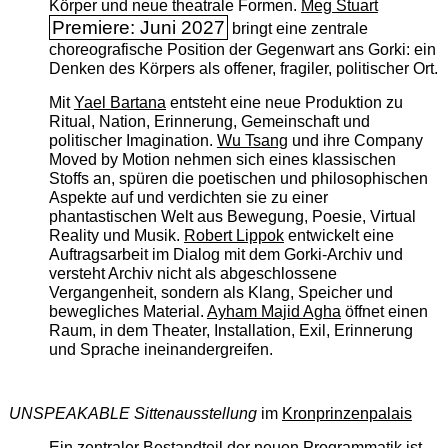
Körper und neue theatrale Formen.
Meg Stuart
Premiere: Juni 2027
bringt eine zentrale
choreografische Position der Gegenwart ans Gorki: ein
Denken des Körpers als offener, fragiler, politischer Ort.
Mit
Yael Bartana
entsteht eine neue Produktion zu
Ritual, Nation, Erinnerung, Gemeinschaft und
politischer Imagination.
Wu Tsang
und ihre Company
Moved by Motion nehmen sich eines klassischen
Stoffs an, spüren die poetischen und philosophischen
Aspekte auf und verdichten sie zu einer
phantastischen Welt aus Bewegung, Poesie, Virtual
Reality und Musik.
Robert Lippok
entwickelt eine
Auftragsarbeit im Dialog mit dem Gorki-Archiv und
versteht Archiv nicht als abgeschlossene
Vergangenheit, sondern als Klang, Speicher und
bewegliches Material.
Ayham Majid Agha
öffnet einen
Raum, in dem Theater, Installation, Exil, Erinnerung
und Sprache ineinandergreifen.
UNSPEAKABLE Sittenausstellung
im
Kronprinzenpalais
Ein zentraler Bestandteil der neuen Programmatik ist