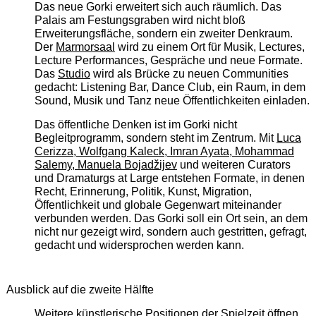
Das neue Gorki erweitert sich auch räumlich. Das
Palais am Festungsgraben wird nicht bloß
Erweiterungsfläche, sondern ein zweiter Denkraum.
Der
Marmorsaal
wird zu einem Ort für Musik, Lectures,
Lecture Performances, Gespräche und neue Formate.
Das
Studio
wird als Brücke zu neuen Communities
gedacht: Listening Bar, Dance Club, ein Raum, in dem
Sound, Musik und Tanz neue Öffentlichkeiten einladen.
Das öffentliche Denken ist im Gorki nicht
Begleitprogramm, sondern steht im Zentrum. Mit
Luca
Cerizza, Wolfgang Kaleck, Imran Ayata, Mohammad
Salemy, Manuela Bojadžijev
und weiteren Curators
und Dramaturgs at Large entstehen Formate, in denen
Recht, Erinnerung, Politik, Kunst, Migration,
Öffentlichkeit und globale Gegenwart miteinander
verbunden werden. Das Gorki soll ein Ort sein, an dem
nicht nur gezeigt wird, sondern auch gestritten, gefragt,
gedacht und widersprochen werden kann.
Ausblick auf die zweite Hälfte
Weitere künstlerische Positionen der Spielzeit öffnen