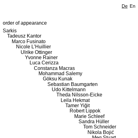
De
En
order of appearance
Sarkis
Tadeusz Kantor
Marco Fusinato
Nicole L’Huillier
Ulrike Ottinger
Yvonne Rainer
Luca Cerizza
Constanza Macras
Mohammad Salemy
Göksu Kunak
Sebastian Baumgarten
Udo Kittelmann
Theda Nilsson-Eicke
Leila Hekmat
Tamer Yiğit
Robert Lippok
Marie Schleef
Sandra Hüller
Tom Schneider
Nikola Bojić
Meg Stuart