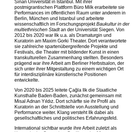
Sinan Universität in Istanbul. Mit ihrer
postmigrantischen Plattform Büro Milk erarbeitete sie
Performances im öffentlichen Raum unter anderem in
Berlin, München und Istanbul und arbeitete
wissenschaftlich im Forschungsprojekt
Baukultur in der
multiethnischen Stadt
an der Universität Siegen. Von
2012 bis 2020 war Ilk u.a. als Dramaturgin und
Kuratorin am Maxim Gorki Theater. Dort verantwortete
sie zahlreiche spartenübergreifende Projekte und
Festivals, die Theater mit bildender Kunst in einen
transkulturellen Zusammenhang stellten. Besonders
prägend war ihre Arbeit am Berliner Herbstsalon, der
sich unter ihrer Mitgestaltung zu einem wichtigen Ort
für interdisziplinäre künstlerische Positionen
entwickelte.
Von 2020 bis 2025 leitete Çağla Ilk die Staatliche
Kunsthalle Baden-Baden, zunächst gemeinsam mit
Misal Adnan Yıldız. Dort schärfte sie ihr Profil als
Kuratorin an der Schnittstelle von Ausstellung und
Performance weiter. Klang versteht Ilk dabei als
gesellschaftliches und politisches Erfahrungsfeld.
International sichtbar wurde ihre Arbeit zuletzt als