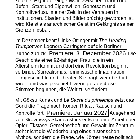
zu einer Figur der Gegenwart: zwischen Traum und
Befehl, Staat und Eigenwillen, Gehorsam und
Kontrollverlust. In einer Zeit, in der Vertrauen in
Institutionen, Staaten und Bilder brüchig geworden ist,
wird Kleist als anarchischer Geist im Gefängnis seiner
Grenzen lesbar.
Im Dezember kehrt
Ulrike Ottinger
mit
The ­Hearing
Trumpet
von Leonora Carrington auf die Berliner
Premiere: 3. Dezember 2026
Bühne zurück.
Die
Geschichte einer 92-jährigen Frau, die in ein
Altersheim kommt und dort eine Revolution beginnt,
verbindet Surrealismus, feministische Imagination,
Filmgeschichte und Theater. Sie fragt, wer überhört
wird – und was geschieht, wenn gerade diese
Stimmen beginnen, die Welt zu verändern.
Mit
Göksu Kunak
und
Le Sacre du printemps
setzt das
Gorki die Frage nach Körper, Ritual, Rausch und
Premiere: Januar 2027
Kontrolle fort.
Ausgehend
von Stravinskys Skandalstück entsteht eine Arbeit über
Opfer, Ekstase, Gemeinschaft und Gewalt. Im Zentrum
steht nicht die Wiederholung eines historischen
Mythos, sondern die Frage, wie Körper heute politisch