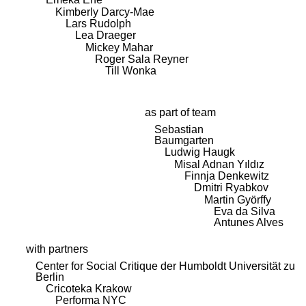
Kimberly Darcy-Mae
Lars Rudolph
Lea Draeger
Mickey Mahar
Roger Sala Reyner
Till Wonka
as part of team
Sebastian
Baumgarten
Ludwig Haugk
Misal Adnan Yıldız
Finnja Denkewitz
Dmitri Ryabkov
Martin Györffy
Eva da Silva
Antunes Alves
with partners
Center for Social Critique der Humboldt Universität zu
Berlin
Cricoteka Krakow
Performa NYC