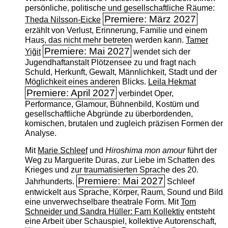
persönliche, politische und gesellschaftliche Räume:
Premiere: März 2027
Theda Nilsson-Eicke
erzählt von Verlust, Erinnerung, Familie und einem
Haus, das nicht mehr betreten werden kann.
Tamer
Premiere: Mai 2027
Yiğit
wendet sich der
Jugendhaftanstalt Plötzensee zu und fragt nach
Schuld, Herkunft, Gewalt, Männlichkeit, Stadt und der
Möglichkeit eines anderen Blicks.
Leila Hekmat
Premiere: April 2027
verbindet Oper,
Performance, Glamour, Bühnenbild, Kostüm und
gesellschaftliche Abgründe zu überbordenden,
komischen, brutalen und zugleich präzisen Formen der
Analyse.
Mit
Marie Schleef
und
Hiroshima mon amour
führt der
Weg zu Marguerite Duras, zur Liebe im Schatten des
Krieges und zur traumatisierten Sprache des 20.
Premiere: Mai 2027
Jahrhunderts.
Schleef
entwickelt aus Sprache, Körper, Raum, Sound und Bild
eine unverwechselbare theatrale Form. Mit
Tom
Schneider und Sandra Hüller: Farn Kollektiv
entsteht
eine Arbeit über Schauspiel, kollektive Autorenschaft,