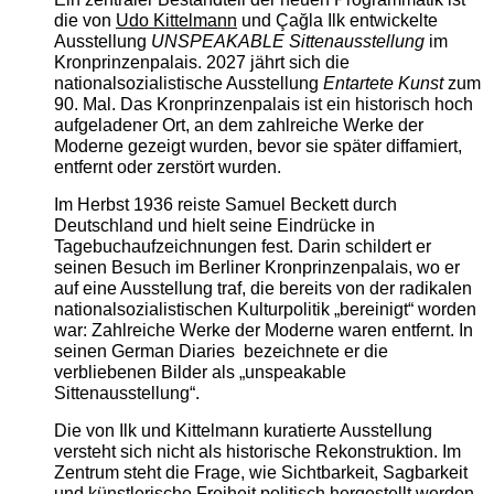
die von
Udo Kittelmann
und Çağla Ilk entwickelte
Ausstellung
UNSPEAKABLE Sittenausstellung
im
Kronprinzenpalais. 2027 jährt sich die
nationalsozialistische Ausstellung
Entartete Kunst
zum
90. Mal. Das Kronprinzenpalais ist ein historisch hoch
aufgeladener Ort, an dem zahlreiche Werke der
Moderne gezeigt wurden, bevor sie später diffamiert,
entfernt oder zerstört wurden.
Im Herbst 1936 reiste Samuel Beckett durch
Deutschland und hielt seine Eindrücke in
Tagebuchaufzeichnungen fest. Darin schildert er
seinen Besuch im Berliner Kronprinzenpalais, wo er
auf eine Ausstellung traf, die bereits von der radikalen
nationalsozialistischen Kulturpolitik „bereinigt“ worden
war: Zahlreiche Werke der Moderne waren entfernt. In
seinen German Diaries bezeichnete er die
verbliebenen Bilder als „unspeakable
Sittenausstellung“.
Die von Ilk und Kittelmann kuratierte Ausstellung
versteht sich nicht als historische Rekonstruktion. Im
Zentrum steht die Frage, wie Sichtbarkeit, Sagbarkeit
und künstlerische Freiheit politisch hergestellt werden