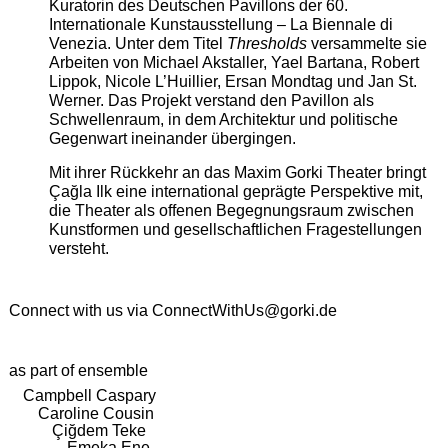
Kuratorin des Deutschen Pavillons der 60.
Internationale Kunstausstellung – La Biennale di
Venezia. Unter dem Titel
Thresholds
versammelte sie
Arbeiten von Michael Akstaller, Yael Bartana, Robert
Lippok, Nicole L’Huillier, Ersan Mondtag und Jan St.
Werner. Das Projekt verstand den Pavillon als
Schwellenraum, in dem Architektur und politische
Gegenwart ineinander übergingen.
Mit ihrer Rückkehr an das Maxim Gorki Theater bringt
Çağla Ilk eine international geprägte Perspektive mit,
die Theater als offenen Begegnungsraum zwischen
Kunstformen und gesellschaftlichen Fragestellungen
versteht.
Connect with us via
ConnectWithUs@gorki.de
as part of ensemble
Campbell Caspary
Caroline Cousin
Çiğdem Teke
Emeka Ene