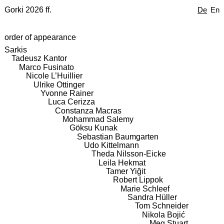
Gorki 2026 ff.
De
En
order of appearance
Sarkis
Tadeusz Kantor
Marco Fusinato
Nicole L’Huillier
Ulrike Ottinger
Yvonne Rainer
Luca Cerizza
Constanza Macras
Mohammad Salemy
Göksu Kunak
Sebastian Baumgarten
Udo Kittelmann
Theda Nilsson-Eicke
Leila Hekmat
Tamer Yiğit
Robert Lippok
Marie Schleef
Sandra Hüller
Tom Schneider
Nikola Bojić
Meg Stuart