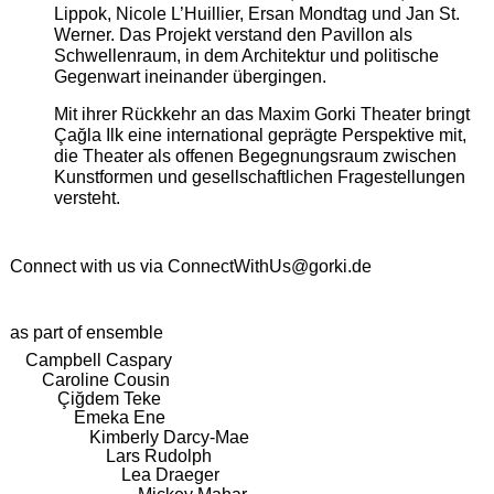
Lippok, Nicole L’Huillier, Ersan Mondtag und Jan St.
Werner. Das Projekt verstand den Pavillon als
Schwellenraum, in dem Architektur und politische
Gegenwart ineinander übergingen.
Mit ihrer Rückkehr an das Maxim Gorki Theater bringt
Çağla Ilk eine international geprägte Perspektive mit,
die Theater als offenen Begegnungsraum zwischen
Kunstformen und gesellschaftlichen Fragestellungen
versteht.
Connect with us via
ConnectWithUs@gorki.de
as part of ensemble
Campbell Caspary
Caroline Cousin
Çiğdem Teke
Emeka Ene
Kimberly Darcy-Mae
Lars Rudolph
Lea Draeger