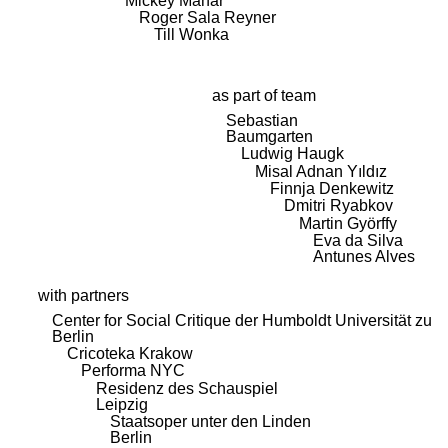
Mickey Mahar
Roger Sala Reyner
Till Wonka
as part of team
Sebastian
Baumgarten
Ludwig Haugk
Misal Adnan Yıldız
Finnja Denkewitz
Dmitri Ryabkov
Martin Györffy
Eva da Silva
Antunes Alves
with partners
Center for Social Critique der Humboldt Universität zu
Berlin
Cricoteka Krakow
Performa NYC
Residenz des Schauspiel
Leipzig
Staatsoper unter den Linden
Berlin