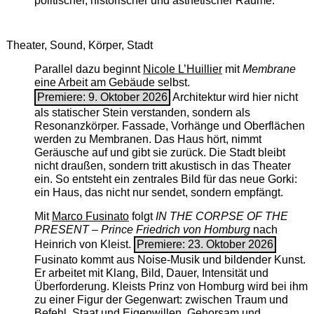
politischer, historischer und ästhetischer Räume.
Theater, Sound, Körper, Stadt
Parallel dazu beginnt
Nicole L’Huillier
mit ­
Membrane
eine Arbeit am Gebäude selbst.
Premiere: 9. Oktober 2026
Architektur wird hier nicht
als statischer Stein verstanden, sondern als
Resonanzkörper. Fassade, Vorhänge und Oberflächen
werden zu Membranen. Das Haus hört, nimmt
Geräusche auf und gibt sie zurück. Die Stadt bleibt
nicht draußen, sondern tritt akustisch in das Theater
ein. So entsteht ein zentrales Bild für das neue Gorki:
ein Haus, das nicht nur sendet, sondern empfängt.
Mit
Marco Fusinato
folgt
IN THE CORPSE OF THE
PRESENT – Prince Friedrich von Homburg
nach
Heinrich von Kleist.
Premiere: 23. Oktober 2026
Fusinato kommt aus Noise-Musik und bildender Kunst.
Er arbeitet mit Klang, Bild, Dauer, Intensität und
Überforderung. Kleists Prinz von Homburg wird bei ihm
zu einer Figur der Gegenwart: zwischen Traum und
Befehl, Staat und Eigenwillen, Gehorsam und