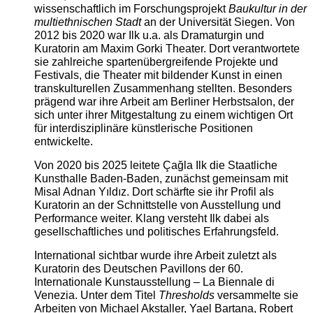
wissenschaftlich im Forschungsprojekt
Baukultur in der
multiethnischen Stadt
an der Universität Siegen. Von
2012 bis 2020 war Ilk u.a. als Dramaturgin und
Kuratorin am Maxim Gorki Theater. Dort verantwortete
sie zahlreiche spartenübergreifende Projekte und
Festivals, die Theater mit bildender Kunst in einen
transkulturellen Zusammenhang stellten. Besonders
prägend war ihre Arbeit am Berliner Herbstsalon, der
sich unter ihrer Mitgestaltung zu einem wichtigen Ort
für interdisziplinäre künstlerische Positionen
entwickelte.
Von 2020 bis 2025 leitete Çağla Ilk die Staatliche
Kunsthalle Baden-Baden, zunächst gemeinsam mit
Misal Adnan Yıldız. Dort schärfte sie ihr Profil als
Kuratorin an der Schnittstelle von Ausstellung und
Performance weiter. Klang versteht Ilk dabei als
gesellschaftliches und politisches Erfahrungsfeld.
International sichtbar wurde ihre Arbeit zuletzt als
Kuratorin des Deutschen Pavillons der 60.
Internationale Kunstausstellung – La Biennale di
Venezia. Unter dem Titel
Thresholds
versammelte sie
Arbeiten von Michael Akstaller, Yael Bartana, Robert