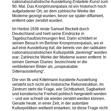
nationalsozialistische Ausstellung
Entartete Kunst
zum
90. Mal. Das Kronprinzenpalais ist ein historisch hoch
aufgeladener Ort, an dem zahlreiche Werke der
Moderne gezeigt wurden, bevor sie später diffamiert,
entfernt oder zerstört wurden.
Im Herbst 1936 reiste Samuel Beckett durch
Deutschland und hielt seine Eindrücke in
Tagebuchaufzeichnungen fest. Darin schildert er
seinen Besuch im Berliner Kronprinzenpalais, wo er
auf eine Ausstellung traf, die bereits von der radikalen
nationalsozialistischen Kulturpolitik „bereinigt“ worden
war: Zahlreiche Werke der Moderne waren entfernt. In
seinen German Diaries bezeichnete er die
verbliebenen Bilder als „unspeakable
Sittenausstellung“.
Die von Ilk und Kittelmann kuratierte Ausstellung
versteht sich nicht als historische Rekonstruktion. Im
Zentrum steht die Frage, wie Sichtbarkeit, Sagbarkeit
und künstlerische Freiheit politisch hergestellt werden
– und wie schnell sie wieder zerstört werden können.
Gerade heute, in einer Zeit, in der autoritäre
Kulturpolitiken weltweit erstarken, ist diese Frage nicht