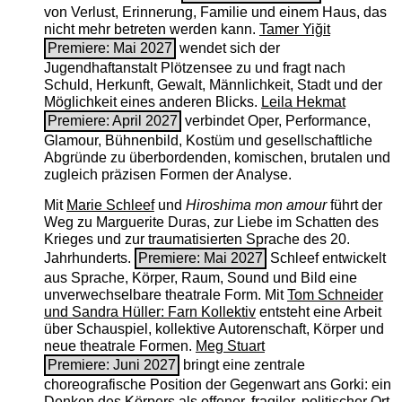
von Verlust, Erinnerung, Familie und einem Haus, das
nicht mehr betreten werden kann.
Tamer Yiğit
Premiere: Mai 2027
wendet sich der
Jugendhaftanstalt Plötzensee zu und fragt nach
Schuld, Herkunft, Gewalt, Männlichkeit, Stadt und der
Möglichkeit eines anderen Blicks.
Leila Hekmat
Premiere: April 2027
verbindet Oper, Performance,
Glamour, Bühnenbild, Kostüm und gesellschaftliche
Abgründe zu überbordenden, komischen, brutalen und
zugleich präzisen Formen der Analyse.
Mit
Marie Schleef
und
Hiroshima mon amour
führt der
Weg zu Marguerite Duras, zur Liebe im Schatten des
Krieges und zur traumatisierten Sprache des 20.
Jahrhunderts.
Premiere: Mai 2027
Schleef entwickelt
aus Sprache, Körper, Raum, Sound und Bild eine
unverwechselbare theatrale Form. Mit
Tom Schneider
und Sandra Hüller: Farn Kollektiv
entsteht eine Arbeit
über Schauspiel, kollektive Autorenschaft, Körper und
neue theatrale Formen.
Meg Stuart
Premiere: Juni 2027
bringt eine zentrale
choreografische Position der Gegenwart ans Gorki: ein
Denken des Körpers als offener, fragiler, politischer Ort.