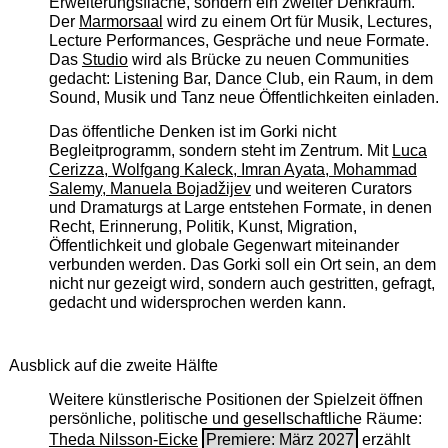
Erweiterungsfläche, sondern ein zweiter Denkraum.
Der
Marmorsaal
wird zu einem Ort für Musik, Lectures,
Lecture Performances, Gespräche und neue Formate.
Das
Studio
wird als Brücke zu neuen Communities
gedacht: Listening Bar, Dance Club, ein Raum, in dem
Sound, Musik und Tanz neue Öffentlichkeiten einladen.
Das öffentliche Denken ist im Gorki nicht
Begleitprogramm, sondern steht im Zentrum. Mit
Luca
Cerizza, Wolfgang Kaleck, Imran Ayata, Mohammad
Salemy, Manuela Bojadžijev
und weiteren Curators
und Dramaturgs at Large entstehen Formate, in denen
Recht, Erinnerung, Politik, Kunst, Migration,
Öffentlichkeit und globale Gegenwart miteinander
verbunden werden. Das Gorki soll ein Ort sein, an dem
nicht nur gezeigt wird, sondern auch gestritten, gefragt,
gedacht und widersprochen werden kann.
Ausblick auf die zweite Hälfte
Weitere künstlerische Positionen der Spielzeit öffnen
persönliche, politische und gesellschaftliche Räume:
Theda Nilsson-Eicke
Premiere: März 2027
erzählt