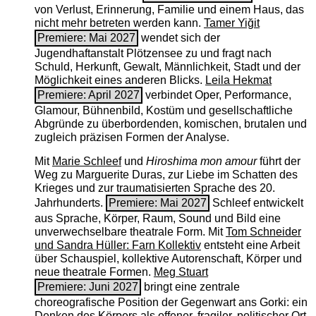
von Verlust, Erinnerung, Familie und einem Haus, das
nicht mehr betreten werden kann.
Tamer Yiğit
Premiere: Mai 2027
wendet sich der
Jugendhaftanstalt Plötzensee zu und fragt nach
Schuld, Herkunft, Gewalt, Männlichkeit, Stadt und der
Möglichkeit eines anderen Blicks.
Leila Hekmat
Premiere: April 2027
verbindet Oper, Performance,
Glamour, Bühnenbild, Kostüm und gesellschaftliche
Abgründe zu überbordenden, komischen, brutalen und
zugleich präzisen Formen der Analyse.
Mit
Marie Schleef
und
Hiroshima mon amour
führt der
Weg zu Marguerite Duras, zur Liebe im Schatten des
Krieges und zur traumatisierten Sprache des 20.
Jahrhunderts.
Premiere: Mai 2027
Schleef entwickelt
aus Sprache, Körper, Raum, Sound und Bild eine
unverwechselbare theatrale Form. Mit
Tom Schneider
und Sandra Hüller: Farn Kollektiv
entsteht eine Arbeit
über Schauspiel, kollektive Autorenschaft, Körper und
neue theatrale Formen.
Meg Stuart
Premiere: Juni 2027
bringt eine zentrale
choreografische Position der Gegenwart ans Gorki: ein
Denken des Körpers als offener, fragiler, politischer Ort.