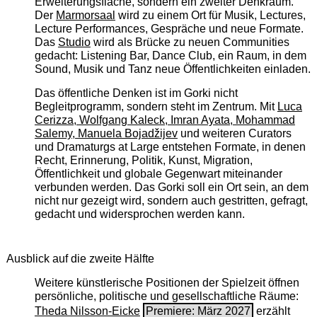
Erweiterungsfläche, sondern ein zweiter Denkraum.
Der
Marmorsaal
wird zu einem Ort für Musik, Lectures,
Lecture Performances, Gespräche und neue Formate.
Das
Studio
wird als Brücke zu neuen Communities
gedacht: Listening Bar, Dance Club, ein Raum, in dem
Sound, Musik und Tanz neue Öffentlichkeiten einladen.
Das öffentliche Denken ist im Gorki nicht
Begleitprogramm, sondern steht im Zentrum. Mit
Luca
Cerizza, Wolfgang Kaleck, Imran Ayata, Mohammad
Salemy, Manuela Bojadžijev
und weiteren Curators
und Dramaturgs at Large entstehen Formate, in denen
Recht, Erinnerung, Politik, Kunst, Migration,
Öffentlichkeit und globale Gegenwart miteinander
verbunden werden. Das Gorki soll ein Ort sein, an dem
nicht nur gezeigt wird, sondern auch gestritten, gefragt,
gedacht und widersprochen werden kann.
Ausblick auf die zweite Hälfte
Weitere künstlerische Positionen der Spielzeit öffnen
persönliche, politische und gesellschaftliche Räume:
Theda Nilsson-Eicke
Premiere: März 2027
erzählt