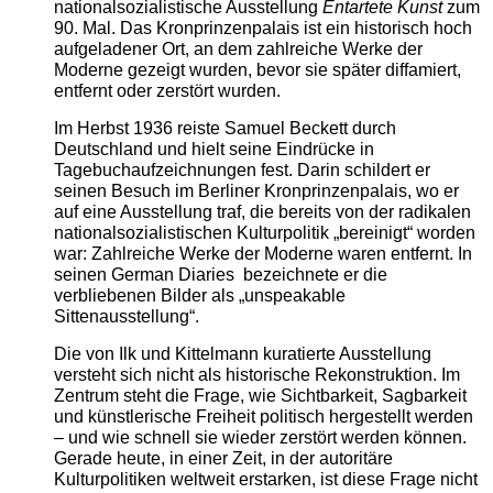
nationalsozialistische Ausstellung
Entartete Kunst
zum
90. Mal. Das Kronprinzenpalais ist ein historisch hoch
aufgeladener Ort, an dem zahlreiche Werke der
Moderne gezeigt wurden, bevor sie später diffamiert,
entfernt oder zerstört wurden.
Im Herbst 1936 reiste Samuel Beckett durch
Deutschland und hielt seine Eindrücke in
Tagebuchaufzeichnungen fest. Darin schildert er
seinen Besuch im Berliner Kronprinzenpalais, wo er
auf eine Ausstellung traf, die bereits von der radikalen
nationalsozialistischen Kulturpolitik „bereinigt“ worden
war: Zahlreiche Werke der Moderne waren entfernt. In
seinen German Diaries bezeichnete er die
verbliebenen Bilder als „unspeakable
Sittenausstellung“.
Die von Ilk und Kittelmann kuratierte Ausstellung
versteht sich nicht als historische Rekonstruktion. Im
Zentrum steht die Frage, wie Sichtbarkeit, Sagbarkeit
und künstlerische Freiheit politisch hergestellt werden
– und wie schnell sie wieder zerstört werden können.
Gerade heute, in einer Zeit, in der autoritäre
Kulturpolitiken weltweit erstarken, ist diese Frage nicht