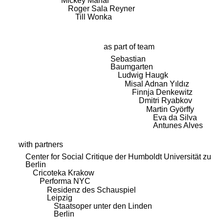
Mickey Mahar
Roger Sala Reyner
Till Wonka
as part of team
Sebastian
Baumgarten
Ludwig Haugk
Misal Adnan Yıldız
Finnja Denkewitz
Dmitri Ryabkov
Martin Györffy
Eva da Silva
Antunes Alves
with partners
Center for Social Critique der Humboldt Universität zu
Berlin
Cricoteka Krakow
Performa NYC
Residenz des Schauspiel
Leipzig
Staatsoper unter den Linden
Berlin