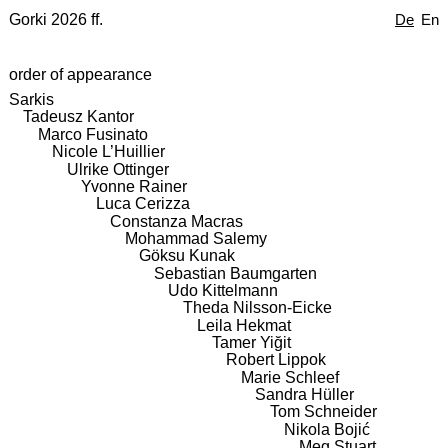
Gorki 2026 ff.
De
En
order of appearance
Sarkis
Tadeusz Kantor
Marco Fusinato
Nicole L’Huillier
Ulrike Ottinger
Yvonne Rainer
Luca Cerizza
Constanza Macras
Mohammad Salemy
Göksu Kunak
Sebastian Baumgarten
Udo Kittelmann
Theda Nilsson-Eicke
Leila Hekmat
Tamer Yiğit
Robert Lippok
Marie Schleef
Sandra Hüller
Tom Schneider
Nikola Bojić
Meg Stuart