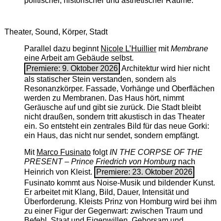
politischer, historischer und ästhetischer Räume.
Theater, Sound, Körper, Stadt
Parallel dazu beginnt
Nicole L’Huillier
mit ­
Membrane
eine Arbeit am Gebäude selbst.
Premiere: 9. Oktober 2026
Architektur wird hier nicht
als statischer Stein verstanden, sondern als
Resonanzkörper. Fassade, Vorhänge und Oberflächen
werden zu Membranen. Das Haus hört, nimmt
Geräusche auf und gibt sie zurück. Die Stadt bleibt
nicht draußen, sondern tritt akustisch in das Theater
ein. So entsteht ein zentrales Bild für das neue Gorki:
ein Haus, das nicht nur sendet, sondern empfängt.
Mit
Marco Fusinato
folgt
IN THE CORPSE OF THE
PRESENT – Prince Friedrich von Homburg
nach
Heinrich von Kleist.
Premiere: 23. Oktober 2026
Fusinato kommt aus Noise-Musik und bildender Kunst.
Er arbeitet mit Klang, Bild, Dauer, Intensität und
Überforderung. Kleists Prinz von Homburg wird bei ihm
zu einer Figur der Gegenwart: zwischen Traum und
Befehl, Staat und Eigenwillen, Gehorsam und