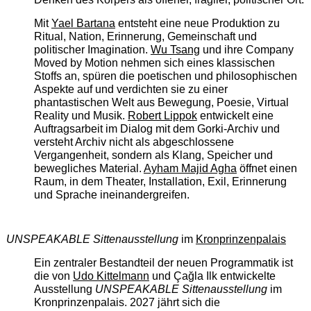
Mit
Yael Bartana
entsteht eine neue Produktion zu
Ritual, Nation, Erinnerung, Gemeinschaft und
politischer Imagination.
Wu Tsang
und ihre Company
Moved by Motion nehmen sich eines klassischen
Stoffs an, spüren die poetischen und philosophischen
Aspekte auf und verdichten sie zu einer
phantastischen Welt aus Bewegung, Poesie, Virtual
Reality und Musik.
Robert Lippok
entwickelt eine
Auftragsarbeit im Dialog mit dem Gorki-Archiv und
versteht Archiv nicht als abgeschlossene
Vergangenheit, sondern als Klang, Speicher und
bewegliches Material.
Ayham Majid Agha
öffnet einen
Raum, in dem Theater, Installation, Exil, Erinnerung
und Sprache ineinandergreifen.
UNSPEAKABLE Sittenausstellung
im
Kronprinzenpalais
Ein zentraler Bestandteil der neuen Programmatik ist
die von
Udo Kittelmann
und Çağla Ilk entwickelte
Ausstellung
UNSPEAKABLE Sittenausstellung
im
Kronprinzenpalais. 2027 jährt sich die