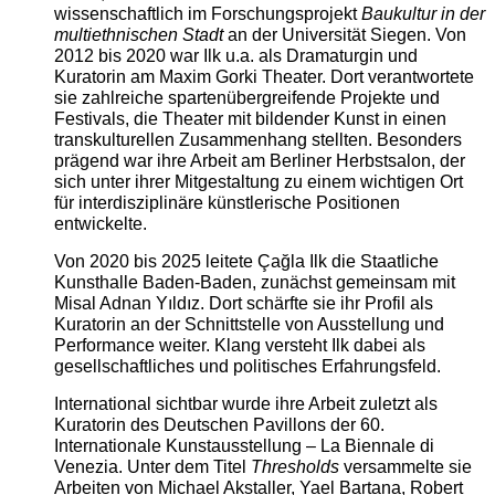
wissenschaftlich im Forschungsprojekt
Baukultur in der
multiethnischen Stadt
an der Universität Siegen. Von
2012 bis 2020 war Ilk u.a. als Dramaturgin und
Kuratorin am Maxim Gorki Theater. Dort verantwortete
sie zahlreiche spartenübergreifende Projekte und
Festivals, die Theater mit bildender Kunst in einen
transkulturellen Zusammenhang stellten. Besonders
prägend war ihre Arbeit am Berliner Herbstsalon, der
sich unter ihrer Mitgestaltung zu einem wichtigen Ort
für interdisziplinäre künstlerische Positionen
entwickelte.
Von 2020 bis 2025 leitete Çağla Ilk die Staatliche
Kunsthalle Baden-Baden, zunächst gemeinsam mit
Misal Adnan Yıldız. Dort schärfte sie ihr Profil als
Kuratorin an der Schnittstelle von Ausstellung und
Performance weiter. Klang versteht Ilk dabei als
gesellschaftliches und politisches Erfahrungsfeld.
International sichtbar wurde ihre Arbeit zuletzt als
Kuratorin des Deutschen Pavillons der 60.
Internationale Kunstausstellung – La Biennale di
Venezia. Unter dem Titel
Thresholds
versammelte sie
Arbeiten von Michael Akstaller, Yael Bartana, Robert