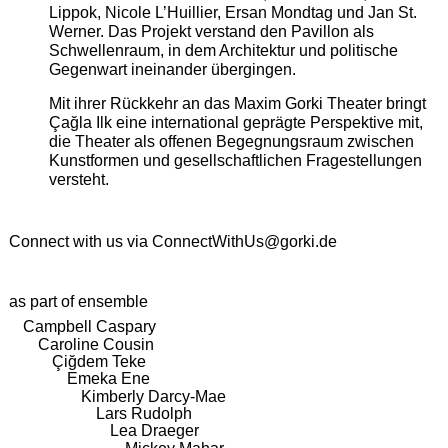
Lippok, Nicole L’Huillier, Ersan Mondtag und Jan St.
Werner. Das Projekt verstand den Pavillon als
Schwellenraum, in dem Architektur und politische
Gegenwart ineinander übergingen.
Mit ihrer Rückkehr an das Maxim Gorki Theater bringt
Çağla Ilk eine international geprägte Perspektive mit,
die Theater als offenen Begegnungsraum zwischen
Kunstformen und gesellschaftlichen Fragestellungen
versteht.
Connect with us via
ConnectWithUs@gorki.de
as part of ensemble
Campbell Caspary
Caroline Cousin
Çiğdem Teke
Emeka Ene
Kimberly Darcy-Mae
Lars Rudolph
Lea Draeger