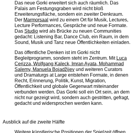
Das neue Gorki erweitert sich auch räumlich. Das
Palais am Festungsgraben wird nicht bloß
Erweiterungsfläche, sondern ein zweiter Denkraum.
Der
Marmorsaal
wird zu einem Ort für Musik, Lectures,
Lecture Performances, Gespräche und neue Formate.
Das
Studio
wird als Brücke zu neuen Communities
gedacht: Listening Bar, Dance Club, ein Raum, in dem
Sound, Musik und Tanz neue Öffentlichkeiten einladen.
Das öffentliche Denken ist im Gorki nicht
Begleitprogramm, sondern steht im Zentrum. Mit
Luca
Cerizza, Wolfgang Kaleck, Imran Ayata, Mohammad
Salemy, Manuela Bojadžijev
und weiteren Curators
und Dramaturgs at Large entstehen Formate, in denen
Recht, Erinnerung, Politik, Kunst, Migration,
Öffentlichkeit und globale Gegenwart miteinander
verbunden werden. Das Gorki soll ein Ort sein, an dem
nicht nur gezeigt wird, sondern auch gestritten, gefragt,
gedacht und widersprochen werden kann.
Ausblick auf die zweite Hälfte
Weitere künstlerische Positionen der Spielzeit öffnen