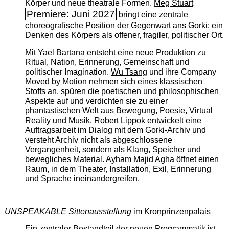
Körper und neue theatrale Formen.
Meg Stuart
Premiere: Juni 2027
bringt eine zentrale
choreografische Position der Gegenwart ans Gorki: ein
Denken des Körpers als offener, fragiler, politischer Ort.
Mit
Yael Bartana
entsteht eine neue Produktion zu
Ritual, Nation, Erinnerung, Gemeinschaft und
politischer Imagination.
Wu Tsang
und ihre Company
Moved by Motion nehmen sich eines klassischen
Stoffs an, spüren die poetischen und philosophischen
Aspekte auf und verdichten sie zu einer
phantastischen Welt aus Bewegung, Poesie, Virtual
Reality und Musik.
Robert Lippok
entwickelt eine
Auftragsarbeit im Dialog mit dem Gorki-Archiv und
versteht Archiv nicht als abgeschlossene
Vergangenheit, sondern als Klang, Speicher und
bewegliches Material.
Ayham Majid Agha
öffnet einen
Raum, in dem Theater, Installation, Exil, Erinnerung
und Sprache ineinandergreifen.
UNSPEAKABLE Sittenausstellung
im
Kronprinzenpalais
Ein zentraler Bestandteil der neuen Programmatik ist