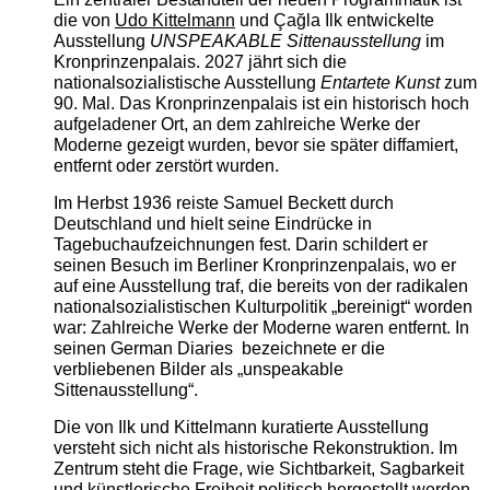
die von
Udo Kittelmann
und Çağla Ilk entwickelte
Ausstellung
UNSPEAKABLE Sittenausstellung
im
Kronprinzenpalais. 2027 jährt sich die
nationalsozialistische Ausstellung
Entartete Kunst
zum
90. Mal. Das Kronprinzenpalais ist ein historisch hoch
aufgeladener Ort, an dem zahlreiche Werke der
Moderne gezeigt wurden, bevor sie später diffamiert,
entfernt oder zerstört wurden.
Im Herbst 1936 reiste Samuel Beckett durch
Deutschland und hielt seine Eindrücke in
Tagebuchaufzeichnungen fest. Darin schildert er
seinen Besuch im Berliner Kronprinzenpalais, wo er
auf eine Ausstellung traf, die bereits von der radikalen
nationalsozialistischen Kulturpolitik „bereinigt“ worden
war: Zahlreiche Werke der Moderne waren entfernt. In
seinen German Diaries bezeichnete er die
verbliebenen Bilder als „unspeakable
Sittenausstellung“.
Die von Ilk und Kittelmann kuratierte Ausstellung
versteht sich nicht als historische Rekonstruktion. Im
Zentrum steht die Frage, wie Sichtbarkeit, Sagbarkeit
und künstlerische Freiheit politisch hergestellt werden