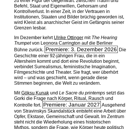
zu einer Figur der Gegenwart: zwischen Traum und
Befehl, Staat und Eigenwillen, Gehorsam und
Kontrollverlust. In einer Zeit, in der Vertrauen in
Institutionen, Staaten und Bilder brüchig geworden ist,
wird Kleist als anarchischer Geist im Gefängnis seiner
Grenzen lesbar.
Im Dezember kehrt
Ulrike Ottinger
mit
The ­Hearing
Trumpet
von Leonora Carrington auf die Berliner
Premiere: 3. Dezember 2026
Bühne zurück.
Die
Geschichte einer 92-jährigen Frau, die in ein
Altersheim kommt und dort eine Revolution beginnt,
verbindet Surrealismus, feministische Imagination,
Filmgeschichte und Theater. Sie fragt, wer überhört
wird – und was geschieht, wenn gerade diese
Stimmen beginnen, die Welt zu verändern.
Mit
Göksu Kunak
und
Le Sacre du printemps
setzt das
Gorki die Frage nach Körper, Ritual, Rausch und
Premiere: Januar 2027
Kontrolle fort.
Ausgehend
von Stravinskys Skandalstück entsteht eine Arbeit über
Opfer, Ekstase, Gemeinschaft und Gewalt. Im Zentrum
steht nicht die Wiederholung eines historischen
Mythos, sondern die Frage, wie Körper heute politisch