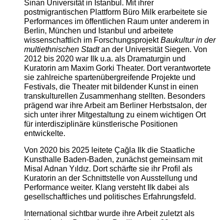
Sinan Universität in Istanbul. Mit ihrer
postmigrantischen Plattform Büro Milk erarbeitete sie
Performances im öffentlichen Raum unter anderem in
Berlin, München und Istanbul und arbeitete
wissenschaftlich im Forschungsprojekt
Baukultur in der
multiethnischen Stadt
an der Universität Siegen. Von
2012 bis 2020 war Ilk u.a. als Dramaturgin und
Kuratorin am Maxim Gorki Theater. Dort verantwortete
sie zahlreiche spartenübergreifende Projekte und
Festivals, die Theater mit bildender Kunst in einen
transkulturellen Zusammenhang stellten. Besonders
prägend war ihre Arbeit am Berliner Herbstsalon, der
sich unter ihrer Mitgestaltung zu einem wichtigen Ort
für interdisziplinäre künstlerische Positionen
entwickelte.
Von 2020 bis 2025 leitete Çağla Ilk die Staatliche
Kunsthalle Baden-Baden, zunächst gemeinsam mit
Misal Adnan Yıldız. Dort schärfte sie ihr Profil als
Kuratorin an der Schnittstelle von Ausstellung und
Performance weiter. Klang versteht Ilk dabei als
gesellschaftliches und politisches Erfahrungsfeld.
International sichtbar wurde ihre Arbeit zuletzt als