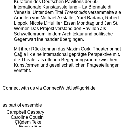
Kuratorin des Deutschen Pavillons der 60.
Internationale Kunstausstellung – La Biennale di
Venezia. Unter dem Titel
Thresholds
versammelte sie
Arbeiten von Michael Akstaller, Yael Bartana, Robert
Lippok, Nicole L’Huillier, Ersan Mondtag und Jan St.
Werner. Das Projekt verstand den Pavillon als
Schwellenraum, in dem Architektur und politische
Gegenwart ineinander übergingen.
Mit ihrer Rückkehr an das Maxim Gorki Theater bringt
Çağla Ilk eine international geprägte Perspektive mit,
die Theater als offenen Begegnungsraum zwischen
Kunstformen und gesellschaftlichen Fragestellungen
versteht.
Connect with us via
ConnectWithUs@gorki.de
as part of ensemble
Campbell Caspary
Caroline Cousin
Çiğdem Teke
Emeka Ene