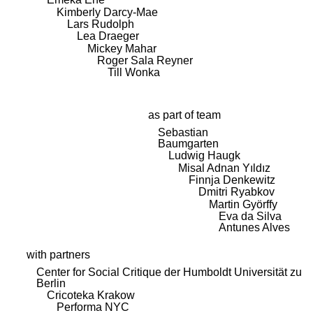
Kimberly Darcy-Mae
Lars Rudolph
Lea Draeger
Mickey Mahar
Roger Sala Reyner
Till Wonka
as part of team
Sebastian
Baumgarten
Ludwig Haugk
Misal Adnan Yıldız
Finnja Denkewitz
Dmitri Ryabkov
Martin Györffy
Eva da Silva
Antunes Alves
with partners
Center for Social Critique der Humboldt Universität zu
Berlin
Cricoteka Krakow
Performa NYC