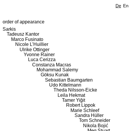
De
En
order of appearance
Sarkis
Tadeusz Kantor
Marco Fusinato
Nicole L’Huillier
Ulrike Ottinger
Yvonne Rainer
Luca Cerizza
Constanza Macras
Mohammad Salemy
Göksu Kunak
Sebastian Baumgarten
Udo Kittelmann
Theda Nilsson-Eicke
Leila Hekmat
Tamer Yiğit
Robert Lippok
Marie Schleef
Sandra Hüller
Tom Schneider
Nikola Bojić
Meg Stuart