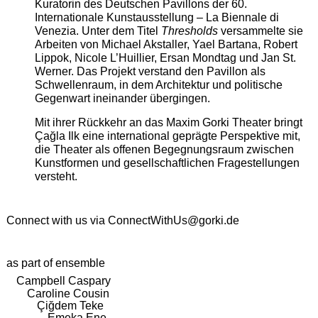
Kuratorin des Deutschen Pavillons der 60.
Internationale Kunstausstellung – La Biennale di
Venezia. Unter dem Titel
Thresholds
versammelte sie
Arbeiten von Michael Akstaller, Yael Bartana, Robert
Lippok, Nicole L’Huillier, Ersan Mondtag und Jan St.
Werner. Das Projekt verstand den Pavillon als
Schwellenraum, in dem Architektur und politische
Gegenwart ineinander übergingen.
Mit ihrer Rückkehr an das Maxim Gorki Theater bringt
Çağla Ilk eine international geprägte Perspektive mit,
die Theater als offenen Begegnungsraum zwischen
Kunstformen und gesellschaftlichen Fragestellungen
versteht.
Connect with us via
ConnectWithUs@gorki.de
as part of ensemble
Campbell Caspary
Caroline Cousin
Çiğdem Teke
Emeka Ene