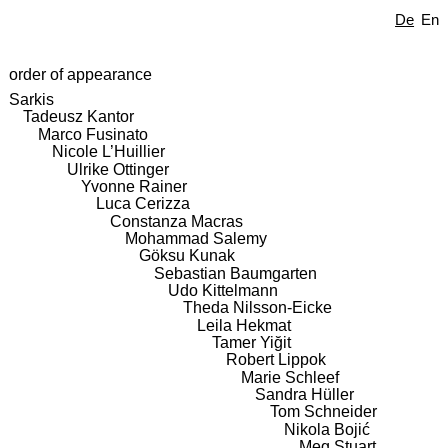
De
En
order of appearance
Sarkis
Tadeusz Kantor
Marco Fusinato
Nicole L’Huillier
Ulrike Ottinger
Yvonne Rainer
Luca Cerizza
Constanza Macras
Mohammad Salemy
Göksu Kunak
Sebastian Baumgarten
Udo Kittelmann
Theda Nilsson-Eicke
Leila Hekmat
Tamer Yiğit
Robert Lippok
Marie Schleef
Sandra Hüller
Tom Schneider
Nikola Bojić
Meg Stuart