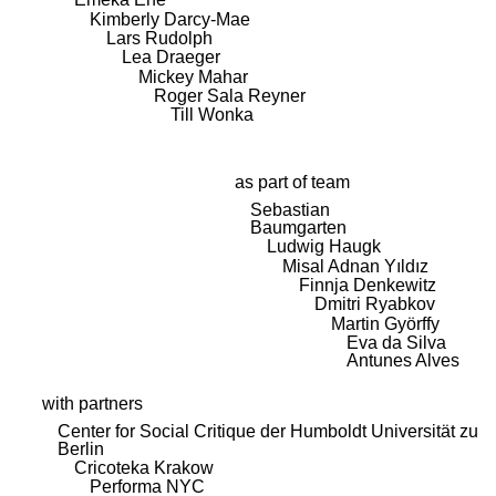
Kimberly Darcy-Mae
Lars Rudolph
Lea Draeger
Mickey Mahar
Roger Sala Reyner
Till Wonka
as part of team
Sebastian
Baumgarten
Ludwig Haugk
Misal Adnan Yıldız
Finnja Denkewitz
Dmitri Ryabkov
Martin Györffy
Eva da Silva
Antunes Alves
with partners
Center for Social Critique der Humboldt Universität zu
Berlin
Cricoteka Krakow
Performa NYC