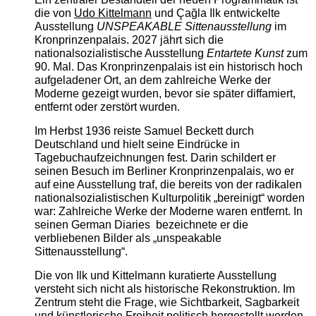
die von
Udo Kittelmann
und Çağla Ilk entwickelte
Ausstellung
UNSPEAKABLE Sittenausstellung
im
Kronprinzenpalais. 2027 jährt sich die
nationalsozialistische Ausstellung
Entartete Kunst
zum
90. Mal. Das Kronprinzenpalais ist ein historisch hoch
aufgeladener Ort, an dem zahlreiche Werke der
Moderne gezeigt wurden, bevor sie später diffamiert,
entfernt oder zerstört wurden.
Im Herbst 1936 reiste Samuel Beckett durch
Deutschland und hielt seine Eindrücke in
Tagebuchaufzeichnungen fest. Darin schildert er
seinen Besuch im Berliner Kronprinzenpalais, wo er
auf eine Ausstellung traf, die bereits von der radikalen
nationalsozialistischen Kulturpolitik „bereinigt“ worden
war: Zahlreiche Werke der Moderne waren entfernt. In
seinen German Diaries bezeichnete er die
verbliebenen Bilder als „unspeakable
Sittenausstellung“.
Die von Ilk und Kittelmann kuratierte Ausstellung
versteht sich nicht als historische Rekonstruktion. Im
Zentrum steht die Frage, wie Sichtbarkeit, Sagbarkeit
und künstlerische Freiheit politisch hergestellt werden