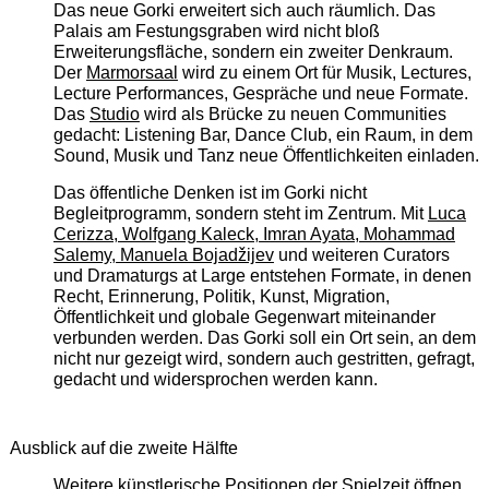
Das neue Gorki erweitert sich auch räumlich. Das
Palais am Festungsgraben wird nicht bloß
Erweiterungsfläche, sondern ein zweiter Denkraum.
Der
Marmorsaal
wird zu einem Ort für Musik, Lectures,
Lecture Performances, Gespräche und neue Formate.
Das
Studio
wird als Brücke zu neuen Communities
gedacht: Listening Bar, Dance Club, ein Raum, in dem
Sound, Musik und Tanz neue Öffentlichkeiten einladen.
Das öffentliche Denken ist im Gorki nicht
Begleitprogramm, sondern steht im Zentrum. Mit
Luca
Cerizza, Wolfgang Kaleck, Imran Ayata, Mohammad
Salemy, Manuela Bojadžijev
und weiteren Curators
und Dramaturgs at Large entstehen Formate, in denen
Recht, Erinnerung, Politik, Kunst, Migration,
Öffentlichkeit und globale Gegenwart miteinander
verbunden werden. Das Gorki soll ein Ort sein, an dem
nicht nur gezeigt wird, sondern auch gestritten, gefragt,
gedacht und widersprochen werden kann.
Ausblick auf die zweite Hälfte
Weitere künstlerische Positionen der Spielzeit öffnen