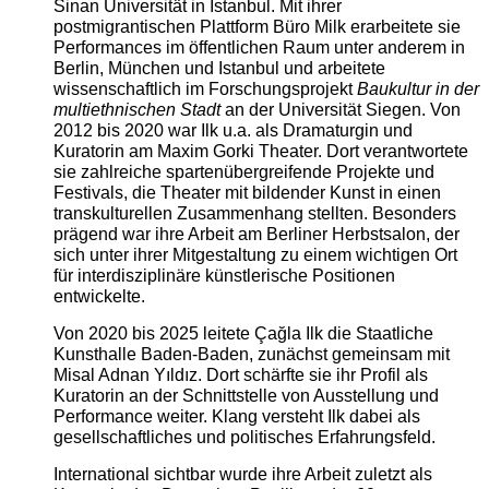
Sinan Universität in Istanbul. Mit ihrer
postmigrantischen Plattform Büro Milk erarbeitete sie
Performances im öffentlichen Raum unter anderem in
Berlin, München und Istanbul und arbeitete
wissenschaftlich im Forschungsprojekt
Baukultur in der
multiethnischen Stadt
an der Universität Siegen. Von
2012 bis 2020 war Ilk u.a. als Dramaturgin und
Kuratorin am Maxim Gorki Theater. Dort verantwortete
sie zahlreiche spartenübergreifende Projekte und
Festivals, die Theater mit bildender Kunst in einen
transkulturellen Zusammenhang stellten. Besonders
prägend war ihre Arbeit am Berliner Herbstsalon, der
sich unter ihrer Mitgestaltung zu einem wichtigen Ort
für interdisziplinäre künstlerische Positionen
entwickelte.
Von 2020 bis 2025 leitete Çağla Ilk die Staatliche
Kunsthalle Baden-Baden, zunächst gemeinsam mit
Misal Adnan Yıldız. Dort schärfte sie ihr Profil als
Kuratorin an der Schnittstelle von Ausstellung und
Performance weiter. Klang versteht Ilk dabei als
gesellschaftliches und politisches Erfahrungsfeld.
International sichtbar wurde ihre Arbeit zuletzt als