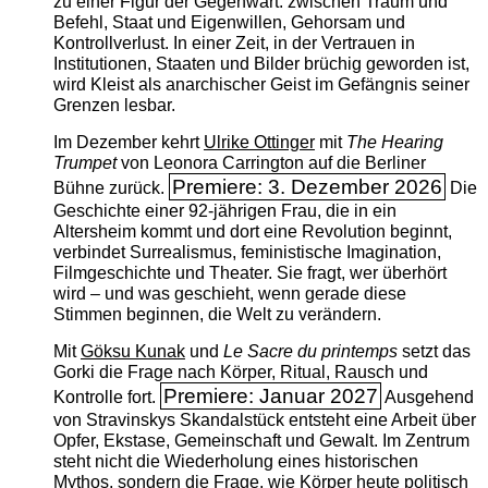
zu einer Figur der Gegenwart: zwischen Traum und
Befehl, Staat und Eigenwillen, Gehorsam und
Kontrollverlust. In einer Zeit, in der Vertrauen in
Institutionen, Staaten und Bilder brüchig geworden ist,
wird Kleist als anarchischer Geist im Gefängnis seiner
Grenzen lesbar.
Im Dezember kehrt
Ulrike Ottinger
mit
The ­Hearing
Trumpet
von Leonora Carrington auf die Berliner
Premiere: 3. Dezember 2026
Bühne zurück.
Die
Geschichte einer 92-jährigen Frau, die in ein
Altersheim kommt und dort eine Revolution beginnt,
verbindet Surrealismus, feministische Imagination,
Filmgeschichte und Theater. Sie fragt, wer überhört
wird – und was geschieht, wenn gerade diese
Stimmen beginnen, die Welt zu verändern.
Mit
Göksu Kunak
und
Le Sacre du printemps
setzt das
Gorki die Frage nach Körper, Ritual, Rausch und
Premiere: Januar 2027
Kontrolle fort.
Ausgehend
von Stravinskys Skandalstück entsteht eine Arbeit über
Opfer, Ekstase, Gemeinschaft und Gewalt. Im Zentrum
steht nicht die Wiederholung eines historischen
Mythos, sondern die Frage, wie Körper heute politisch