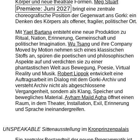
Körper und neue theatrale Formen.
Meg Stuart
Premiere: Juni 2027
bringt eine zentrale
choreografische Position der Gegenwart ans Gorki: ein
Denken des Körpers als offener, fragiler, politischer Ort.
Mit
Yael Bartana
entsteht eine neue Produktion zu
Ritual, Nation, Erinnerung, Gemeinschaft und
politischer Imagination.
Wu Tsang
und ihre Company
Moved by Motion nehmen sich eines klassischen
Stoffs an, spüren die poetischen und philosophischen
Aspekte auf und verdichten sie zu einer
phantastischen Welt aus Bewegung, Poesie, Virtual
Reality und Musik.
Robert Lippok
entwickelt eine
Auftragsarbeit im Dialog mit dem Gorki-Archiv und
versteht Archiv nicht als abgeschlossene
Vergangenheit, sondern als Klang, Speicher und
bewegliches Material.
Ayham Majid Agha
öffnet einen
Raum, in dem Theater, Installation, Exil, Erinnerung
und Sprache ineinandergreifen.
UNSPEAKABLE Sittenausstellung
im
Kronprinzenpalais
Ein zentraler Bestandteil der neuen Programmatik ist