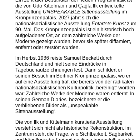
die von
Udo Kittelmann
und Çağla Ilk entwickelte
Ausstellung
UNSPEAKABLE Sittenausstellung
im
Kronprinzenpalais. 2027 jährt sich die
nationalsozialistische Ausstellung
Entartete Kunst
zum
90. Mal. Das Kronprinzenpalais ist ein historisch hoch
aufgeladener Ort, an dem zahlreiche Werke der
Moderne gezeigt wurden, bevor sie später diffamiert,
entfernt oder zerstört wurden.
Im Herbst 1936 reiste Samuel Beckett durch
Deutschland und hielt seine Eindrücke in
Tagebuchaufzeichnungen fest. Darin schildert er
seinen Besuch im Berliner Kronprinzenpalais, wo er
auf eine Ausstellung traf, die bereits von der radikalen
nationalsozialistischen Kulturpolitik „bereinigt“ worden
war: Zahlreiche Werke der Moderne waren entfernt. In
seinen German Diaries bezeichnete er die
verbliebenen Bilder als „unspeakable
Sittenausstellung“.
Die von Ilk und Kittelmann kuratierte Ausstellung
versteht sich nicht als historische Rekonstruktion. Im
Zentrum steht die Frage, wie Sichtbarkeit, Sagbarkeit
und künstlerische Freiheit politisch hergestellt werden