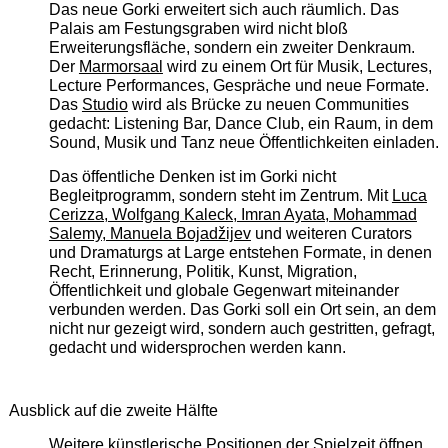
Das neue Gorki erweitert sich auch räumlich. Das
Palais am Festungsgraben wird nicht bloß
Erweiterungsfläche, sondern ein zweiter Denkraum.
Der
Marmorsaal
wird zu einem Ort für Musik, Lectures,
Lecture Performances, Gespräche und neue Formate.
Das
Studio
wird als Brücke zu neuen Communities
gedacht: Listening Bar, Dance Club, ein Raum, in dem
Sound, Musik und Tanz neue Öffentlichkeiten einladen.
Das öffentliche Denken ist im Gorki nicht
Begleitprogramm, sondern steht im Zentrum. Mit
Luca
Cerizza, Wolfgang Kaleck, Imran Ayata, Mohammad
Salemy, Manuela Bojadžijev
und weiteren Curators
und Dramaturgs at Large entstehen Formate, in denen
Recht, Erinnerung, Politik, Kunst, Migration,
Öffentlichkeit und globale Gegenwart miteinander
verbunden werden. Das Gorki soll ein Ort sein, an dem
nicht nur gezeigt wird, sondern auch gestritten, gefragt,
gedacht und widersprochen werden kann.
Ausblick auf die zweite Hälfte
Weitere künstlerische Positionen der Spielzeit öffnen