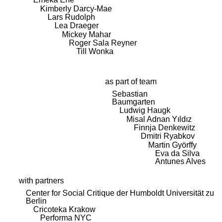
Kimberly Darcy-Mae
Lars Rudolph
Lea Draeger
Mickey Mahar
Roger Sala Reyner
Till Wonka
as part of team
Sebastian
Baumgarten
Ludwig Haugk
Misal Adnan Yıldız
Finnja Denkewitz
Dmitri Ryabkov
Martin Györffy
Eva da Silva
Antunes Alves
with partners
Center for Social Critique der Humboldt Universität zu
Berlin
Cricoteka Krakow
Performa NYC