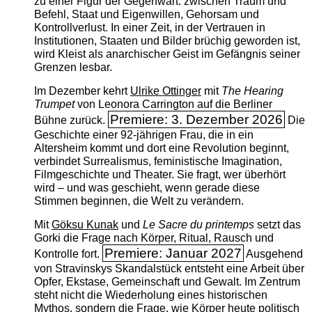
zu einer Figur der Gegenwart: zwischen Traum und
Befehl, Staat und Eigenwillen, Gehorsam und
Kontrollverlust. In einer Zeit, in der Vertrauen in
Institutionen, Staaten und Bilder brüchig geworden ist,
wird Kleist als anarchischer Geist im Gefängnis seiner
Grenzen lesbar.
Im Dezember kehrt
Ulrike Ottinger
mit
The ­Hearing
Trumpet
von Leonora Carrington auf die Berliner
Premiere: 3. Dezember 2026
Bühne zurück.
Die
Geschichte einer 92-jährigen Frau, die in ein
Altersheim kommt und dort eine Revolution beginnt,
verbindet Surrealismus, feministische Imagination,
Filmgeschichte und Theater. Sie fragt, wer überhört
wird – und was geschieht, wenn gerade diese
Stimmen beginnen, die Welt zu verändern.
Mit
Göksu Kunak
und
Le Sacre du printemps
setzt das
Gorki die Frage nach Körper, Ritual, Rausch und
Premiere: Januar 2027
Kontrolle fort.
Ausgehend
von Stravinskys Skandalstück entsteht eine Arbeit über
Opfer, Ekstase, Gemeinschaft und Gewalt. Im Zentrum
steht nicht die Wiederholung eines historischen
Mythos, sondern die Frage, wie Körper heute politisch