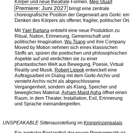
Körper und neue theatrale Formen.
Meg Stuart
Premiere: Juni 2027
bringt eine zentrale
choreografische Position der Gegenwart ans Gorki: ein
Denken des Körpers als offener, fragiler, politischer Ort.
Mit
Yael Bartana
entsteht eine neue Produktion zu
Ritual, Nation, Erinnerung, Gemeinschaft und
politischer Imagination.
Wu Tsang
und ihre Company
Moved by Motion nehmen sich eines klassischen
Stoffs an, spüren die poetischen und philosophischen
Aspekte auf und verdichten sie zu einer
phantastischen Welt aus Bewegung, Poesie, Virtual
Reality und Musik.
Robert Lippok
entwickelt eine
Auftragsarbeit im Dialog mit dem Gorki-Archiv und
versteht Archiv nicht als abgeschlossene
Vergangenheit, sondern als Klang, Speicher und
bewegliches Material.
Ayham Majid Agha
öffnet einen
Raum, in dem Theater, Installation, Exil, Erinnerung
und Sprache ineinandergreifen.
UNSPEAKABLE Sittenausstellung
im
Kronprinzenpalais
Ein zentraler Bestandteil der neuen Programmatik ist