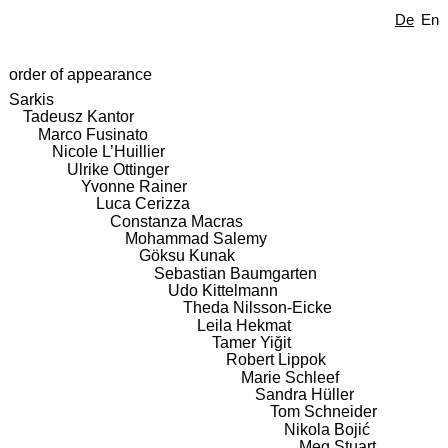
De
En
order of appearance
Sarkis
Tadeusz Kantor
Marco Fusinato
Nicole L’Huillier
Ulrike Ottinger
Yvonne Rainer
Luca Cerizza
Constanza Macras
Mohammad Salemy
Göksu Kunak
Sebastian Baumgarten
Udo Kittelmann
Theda Nilsson-Eicke
Leila Hekmat
Tamer Yiğit
Robert Lippok
Marie Schleef
Sandra Hüller
Tom Schneider
Nikola Bojić
Meg Stuart