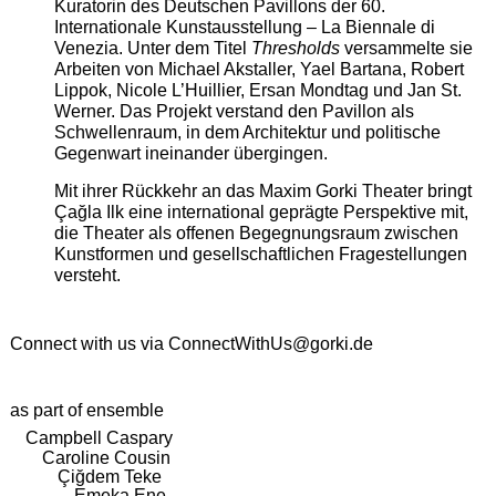
Kuratorin des Deutschen Pavillons der 60.
Internationale Kunstausstellung – La Biennale di
Venezia. Unter dem Titel
Thresholds
versammelte sie
Arbeiten von Michael Akstaller, Yael Bartana, Robert
Lippok, Nicole L’Huillier, Ersan Mondtag und Jan St.
Werner. Das Projekt verstand den Pavillon als
Schwellenraum, in dem Architektur und politische
Gegenwart ineinander übergingen.
Mit ihrer Rückkehr an das Maxim Gorki Theater bringt
Çağla Ilk eine international geprägte Perspektive mit,
die Theater als offenen Begegnungsraum zwischen
Kunstformen und gesellschaftlichen Fragestellungen
versteht.
Connect with us via
ConnectWithUs@gorki.de
as part of ensemble
Campbell Caspary
Caroline Cousin
Çiğdem Teke
Emeka Ene