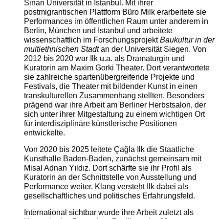
Sinan Universität in Istanbul. Mit ihrer
postmigrantischen Plattform Büro Milk erarbeitete sie
Performances im öffentlichen Raum unter anderem in
Berlin, München und Istanbul und arbeitete
wissenschaftlich im Forschungsprojekt
Baukultur in der
multiethnischen Stadt
an der Universität Siegen. Von
2012 bis 2020 war Ilk u.a. als Dramaturgin und
Kuratorin am Maxim Gorki Theater. Dort verantwortete
sie zahlreiche spartenübergreifende Projekte und
Festivals, die Theater mit bildender Kunst in einen
transkulturellen Zusammenhang stellten. Besonders
prägend war ihre Arbeit am Berliner Herbstsalon, der
sich unter ihrer Mitgestaltung zu einem wichtigen Ort
für interdisziplinäre künstlerische Positionen
entwickelte.
Von 2020 bis 2025 leitete Çağla Ilk die Staatliche
Kunsthalle Baden-Baden, zunächst gemeinsam mit
Misal Adnan Yıldız. Dort schärfte sie ihr Profil als
Kuratorin an der Schnittstelle von Ausstellung und
Performance weiter. Klang versteht Ilk dabei als
gesellschaftliches und politisches Erfahrungsfeld.
International sichtbar wurde ihre Arbeit zuletzt als