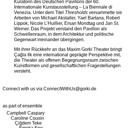
Kuratorin des Deutschen Pavillons der 60.
Internationale Kunstausstellung – La Biennale di
Venezia. Unter dem Titel
Thresholds
versammelte sie
Arbeiten von Michael Akstaller, Yael Bartana, Robert
Lippok, Nicole L’Huillier, Ersan Mondtag und Jan St.
Werner. Das Projekt verstand den Pavillon als
Schwellenraum, in dem Architektur und politische
Gegenwart ineinander übergingen.
Mit ihrer Rückkehr an das Maxim Gorki Theater bringt
Çağla Ilk eine international geprägte Perspektive mit,
die Theater als offenen Begegnungsraum zwischen
Kunstformen und gesellschaftlichen Fragestellungen
versteht.
Connect with us via
ConnectWithUs@gorki.de
as part of ensemble
Campbell Caspary
Caroline Cousin
Çiğdem Teke
Emeka Ene