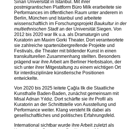
Sinan Universität in Istanbul. Mit ihrer
postmigrantischen Plattform Büro Milk erarbeitete sie
Performances im öffentlichen Raum unter anderem in
Berlin, München und Istanbul und arbeitete
wissenschaftlich im Forschungsprojekt
Baukultur in der
multiethnischen Stadt
an der Universität Siegen. Von
2012 bis 2020 war Ilk u.a. als Dramaturgin und
Kuratorin am Maxim Gorki Theater. Dort verantwortete
sie zahlreiche spartenübergreifende Projekte und
Festivals, die Theater mit bildender Kunst in einen
transkulturellen Zusammenhang stellten. Besonders
prägend war ihre Arbeit am Berliner Herbstsalon, der
sich unter ihrer Mitgestaltung zu einem wichtigen Ort
für interdisziplinäre künstlerische Positionen
entwickelte.
Von 2020 bis 2025 leitete Çağla Ilk die Staatliche
Kunsthalle Baden-Baden, zunächst gemeinsam mit
Misal Adnan Yıldız. Dort schärfte sie ihr Profil als
Kuratorin an der Schnittstelle von Ausstellung und
Performance weiter. Klang versteht Ilk dabei als
gesellschaftliches und politisches Erfahrungsfeld.
International sichtbar wurde ihre Arbeit zuletzt als