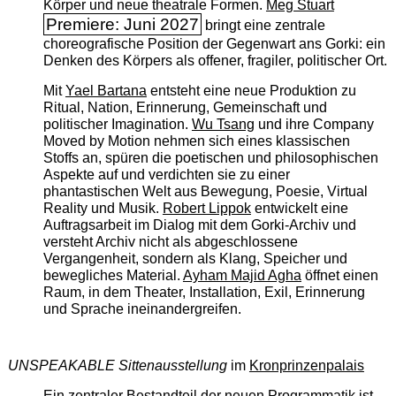
Körper und neue theatrale Formen.
Meg Stuart
Premiere: Juni 2027
bringt eine zentrale
choreografische Position der Gegenwart ans Gorki: ein
Denken des Körpers als offener, fragiler, politischer Ort.
Mit
Yael Bartana
entsteht eine neue Produktion zu
Ritual, Nation, Erinnerung, Gemeinschaft und
politischer Imagination.
Wu Tsang
und ihre Company
Moved by Motion nehmen sich eines klassischen
Stoffs an, spüren die poetischen und philosophischen
Aspekte auf und verdichten sie zu einer
phantastischen Welt aus Bewegung, Poesie, Virtual
Reality und Musik.
Robert Lippok
entwickelt eine
Auftragsarbeit im Dialog mit dem Gorki-Archiv und
versteht Archiv nicht als abgeschlossene
Vergangenheit, sondern als Klang, Speicher und
bewegliches Material.
Ayham Majid Agha
öffnet einen
Raum, in dem Theater, Installation, Exil, Erinnerung
und Sprache ineinandergreifen.
UNSPEAKABLE Sittenausstellung
im
Kronprinzenpalais
Ein zentraler Bestandteil der neuen Programmatik ist