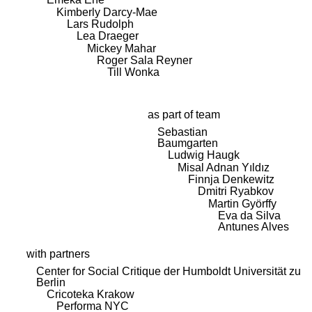
Kimberly Darcy-Mae
Lars Rudolph
Lea Draeger
Mickey Mahar
Roger Sala Reyner
Till Wonka
as part of team
Sebastian
Baumgarten
Ludwig Haugk
Misal Adnan Yıldız
Finnja Denkewitz
Dmitri Ryabkov
Martin Györffy
Eva da Silva
Antunes Alves
with partners
Center for Social Critique der Humboldt Universität zu
Berlin
Cricoteka Krakow
Performa NYC