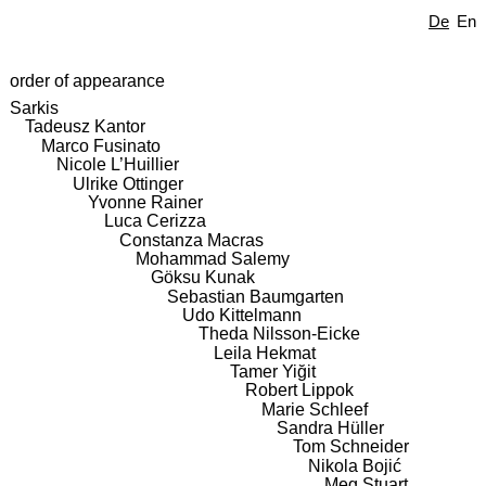
De
En
order of appearance
Sarkis
Tadeusz Kantor
Marco Fusinato
Nicole L’Huillier
Ulrike Ottinger
Yvonne Rainer
Luca Cerizza
Constanza Macras
Mohammad Salemy
Göksu Kunak
Sebastian Baumgarten
Udo Kittelmann
Theda Nilsson-Eicke
Leila Hekmat
Tamer Yiğit
Robert Lippok
Marie Schleef
Sandra Hüller
Tom Schneider
Nikola Bojić
Meg Stuart