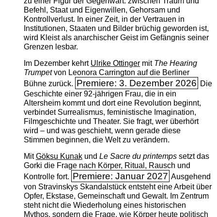
zu einer Figur der Gegenwart: zwischen Traum und
Befehl, Staat und Eigenwillen, Gehorsam und
Kontrollverlust. In einer Zeit, in der Vertrauen in
Institutionen, Staaten und Bilder brüchig geworden ist,
wird Kleist als anarchischer Geist im Gefängnis seiner
Grenzen lesbar.
Im Dezember kehrt
Ulrike Ottinger
mit
The ­Hearing
Trumpet
von Leonora Carrington auf die Berliner
Premiere: 3. Dezember 2026
Bühne zurück.
Die
Geschichte einer 92-jährigen Frau, die in ein
Altersheim kommt und dort eine Revolution beginnt,
verbindet Surrealismus, feministische Imagination,
Filmgeschichte und Theater. Sie fragt, wer überhört
wird – und was geschieht, wenn gerade diese
Stimmen beginnen, die Welt zu verändern.
Mit
Göksu Kunak
und
Le Sacre du printemps
setzt das
Gorki die Frage nach Körper, Ritual, Rausch und
Premiere: Januar 2027
Kontrolle fort.
Ausgehend
von Stravinskys Skandalstück entsteht eine Arbeit über
Opfer, Ekstase, Gemeinschaft und Gewalt. Im Zentrum
steht nicht die Wiederholung eines historischen
Mythos, sondern die Frage, wie Körper heute politisch