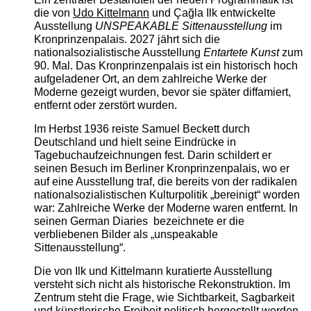
die von
Udo Kittelmann
und Çağla Ilk entwickelte
Ausstellung
UNSPEAKABLE Sittenausstellung
im
Kronprinzenpalais. 2027 jährt sich die
nationalsozialistische Ausstellung
Entartete Kunst
zum
90. Mal. Das Kronprinzenpalais ist ein historisch hoch
aufgeladener Ort, an dem zahlreiche Werke der
Moderne gezeigt wurden, bevor sie später diffamiert,
entfernt oder zerstört wurden.
Im Herbst 1936 reiste Samuel Beckett durch
Deutschland und hielt seine Eindrücke in
Tagebuchaufzeichnungen fest. Darin schildert er
seinen Besuch im Berliner Kronprinzenpalais, wo er
auf eine Ausstellung traf, die bereits von der radikalen
nationalsozialistischen Kulturpolitik „bereinigt“ worden
war: Zahlreiche Werke der Moderne waren entfernt. In
seinen German Diaries bezeichnete er die
verbliebenen Bilder als „unspeakable
Sittenausstellung“.
Die von Ilk und Kittelmann kuratierte Ausstellung
versteht sich nicht als historische Rekonstruktion. Im
Zentrum steht die Frage, wie Sichtbarkeit, Sagbarkeit
und künstlerische Freiheit politisch hergestellt werden