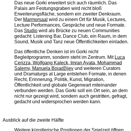
Das neue Gorki erweitert sich auch räumlich. Das
Palais am Festungsgraben wird nicht bloß
Erweiterungsfläche, sondern ein zweiter Denkraum.
Der
Marmorsaal
wird zu einem Ort für Musik, Lectures,
Lecture Performances, Gespräche und neue Formate.
Das
Studio
wird als Brücke zu neuen Communities
gedacht: Listening Bar, Dance Club, ein Raum, in dem
Sound, Musik und Tanz neue Öffentlichkeiten einladen.
Das öffentliche Denken ist im Gorki nicht
Begleitprogramm, sondern steht im Zentrum. Mit
Luca
Cerizza, Wolfgang Kaleck, Imran Ayata, Mohammad
Salemy, Manuela Bojadžijev
und weiteren Curators
und Dramaturgs at Large entstehen Formate, in denen
Recht, Erinnerung, Politik, Kunst, Migration,
Öffentlichkeit und globale Gegenwart miteinander
verbunden werden. Das Gorki soll ein Ort sein, an dem
nicht nur gezeigt wird, sondern auch gestritten, gefragt,
gedacht und widersprochen werden kann.
Ausblick auf die zweite Hälfte
Weitere künstlerische Positionen der Spielzeit öffnen