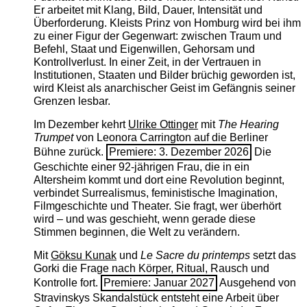
Er arbeitet mit Klang, Bild, Dauer, Intensität und
Überforderung. Kleists Prinz von Homburg wird bei ihm
zu einer Figur der Gegenwart: zwischen Traum und
Befehl, Staat und Eigenwillen, Gehorsam und
Kontrollverlust. In einer Zeit, in der Vertrauen in
Institutionen, Staaten und Bilder brüchig geworden ist,
wird Kleist als anarchischer Geist im Gefängnis seiner
Grenzen lesbar.
Im Dezember kehrt
Ulrike Ottinger
mit
The ­Hearing
Trumpet
von Leonora Carrington auf die Berliner
Bühne zurück.
Premiere: 3. Dezember 2026
Die
Geschichte einer 92-jährigen Frau, die in ein
Altersheim kommt und dort eine Revolution beginnt,
verbindet Surrealismus, feministische Imagination,
Filmgeschichte und Theater. Sie fragt, wer überhört
wird – und was geschieht, wenn gerade diese
Stimmen beginnen, die Welt zu verändern.
Mit
Göksu Kunak
und
Le Sacre du printemps
setzt das
Gorki die Frage nach Körper, Ritual, Rausch und
Kontrolle fort.
Premiere: Januar 2027
Ausgehend von
Stravinskys Skandalstück entsteht eine Arbeit über