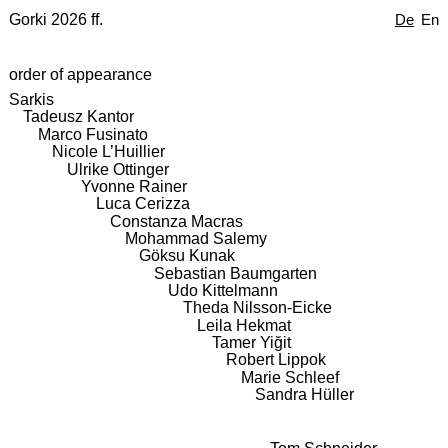
Gorki 2026 ff.
De
En
order of appearance
Sarkis
Tadeusz Kantor
Marco Fusinato
Nicole L’Huillier
Ulrike Ottinger
Yvonne Rainer
Luca Cerizza
Constanza Macras
Mohammad Salemy
Göksu Kunak
Sebastian Baumgarten
Udo Kittelmann
Theda Nilsson-Eicke
Leila Hekmat
Tamer Yiğit
Robert Lippok
Marie Schleef
Sandra Hüller