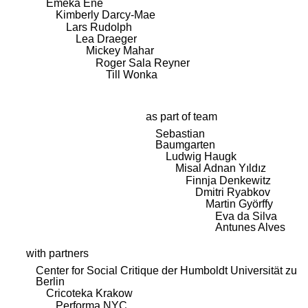
Emeka Ene
Kimberly Darcy-Mae
Lars Rudolph
Lea Draeger
Mickey Mahar
Roger Sala Reyner
Till Wonka
as part of team
Sebastian
Baumgarten
Ludwig Haugk
Misal Adnan Yıldız
Finnja Denkewitz
Dmitri Ryabkov
Martin Györffy
Eva da Silva
Antunes Alves
with partners
Center for Social Critique der Humboldt Universität zu
Berlin
Cricoteka Krakow
Performa NYC