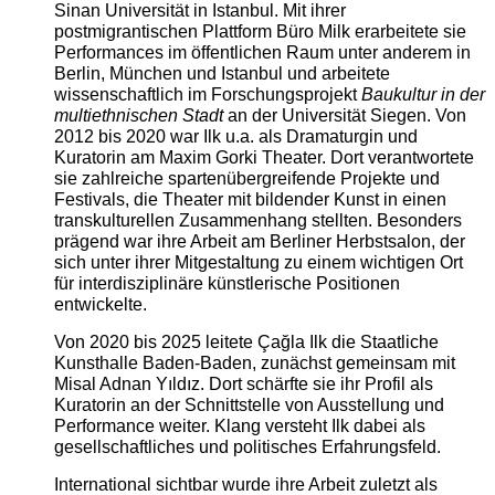
Sinan Universität in Istanbul. Mit ihrer
postmigrantischen Plattform Büro Milk erarbeitete sie
Performances im öffentlichen Raum unter anderem in
Berlin, München und Istanbul und arbeitete
wissenschaftlich im Forschungsprojekt
Baukultur in der
multiethnischen Stadt
an der Universität Siegen. Von
2012 bis 2020 war Ilk u.a. als Dramaturgin und
Kuratorin am Maxim Gorki Theater. Dort verantwortete
sie zahlreiche spartenübergreifende Projekte und
Festivals, die Theater mit bildender Kunst in einen
transkulturellen Zusammenhang stellten. Besonders
prägend war ihre Arbeit am Berliner Herbstsalon, der
sich unter ihrer Mitgestaltung zu einem wichtigen Ort
für interdisziplinäre künstlerische Positionen
entwickelte.
Von 2020 bis 2025 leitete Çağla Ilk die Staatliche
Kunsthalle Baden-Baden, zunächst gemeinsam mit
Misal Adnan Yıldız. Dort schärfte sie ihr Profil als
Kuratorin an der Schnittstelle von Ausstellung und
Performance weiter. Klang versteht Ilk dabei als
gesellschaftliches und politisches Erfahrungsfeld.
International sichtbar wurde ihre Arbeit zuletzt als