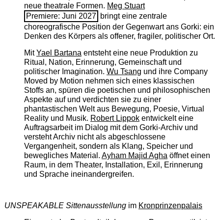
neue theatrale Formen.
Meg Stuart
Premiere: Juni 2027
bringt eine zentrale
choreografische Position der Gegenwart ans Gorki: ein
Denken des Körpers als offener, fragiler, politischer Ort.
Mit
Yael Bartana
entsteht eine neue Produktion zu
Ritual, Nation, Erinnerung, Gemeinschaft und
politischer Imagination.
Wu Tsang
und ihre Company
Moved by Motion nehmen sich eines klassischen
Stoffs an, spüren die poetischen und philosophischen
Aspekte auf und verdichten sie zu einer
phantastischen Welt aus Bewegung, Poesie, Virtual
Reality und Musik.
Robert Lippok
entwickelt eine
Auftragsarbeit im Dialog mit dem Gorki-Archiv und
versteht Archiv nicht als abgeschlossene
Vergangenheit, sondern als Klang, Speicher und
bewegliches Material.
Ayham Majid Agha
öffnet einen
Raum, in dem Theater, Installation, Exil, Erinnerung
und Sprache ineinandergreifen.
UNSPEAKABLE Sittenausstellung
im
Kronprinzenpalais