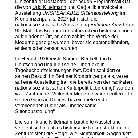
Ein zentraler Bestandteil der neuen Programmatik ist
die von
Udo Kittelmann
und Çağla Ilk entwickelte
Ausstellung
UNSPEAKABLE Sittenausstellung
im
Kronprinzenpalais. 2027 jährt sich die
nationalsozialistische Ausstellung
Entartete Kunst
zum
90. Mal. Das Kronprinzenpalais ist ein historisch hoch
aufgeladener Ort, an dem zahlreiche Werke der
Moderne gezeigt wurden, bevor sie später diffamiert,
entfernt oder zerstört wurden.
Im Herbst 1936 reiste Samuel Beckett durch
Deutschland und hielt seine Eindrücke in
Tagebuchaufzeichnungen fest. Darin schildert er
seinen Besuch im Berliner Kronprinzenpalais, wo er
auf eine Ausstellung traf, die bereits von der radikalen
nationalsozialistischen Kulturpolitik „bereinigt“ worden
war: Zahlreiche Werke der Moderne waren entfernt. In
seinen German Diaries bezeichnete er die
verbliebenen Bilder als „unspeakable
Sittenausstellung“.
Die von Ilk und Kittelmann kuratierte Ausstellung
versteht sich nicht als historische Rekonstruktion. Im
Zentrum steht die Frage, wie Sichtbarkeit, Sagbarkeit