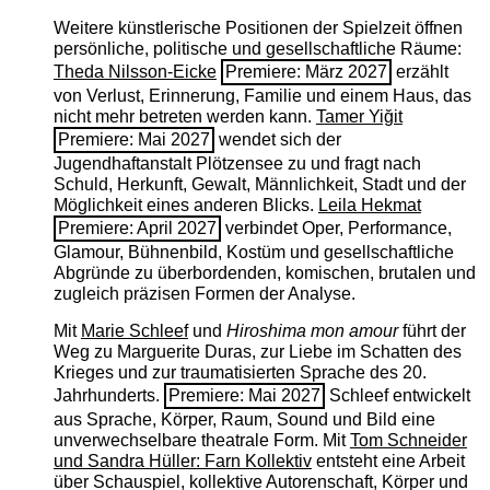
Weitere künstlerische Positionen der Spielzeit öffnen
persönliche, politische und gesellschaftliche Räume:
Theda Nilsson-Eicke
Premiere: März 2027
erzählt
von Verlust, Erinnerung, Familie und einem Haus, das
nicht mehr betreten werden kann.
Tamer Yiğit
Premiere: Mai 2027
wendet sich der
Jugendhaftanstalt Plötzensee zu und fragt nach
Schuld, Herkunft, Gewalt, Männlichkeit, Stadt und der
Möglichkeit eines anderen Blicks.
Leila Hekmat
Premiere: April 2027
verbindet Oper, Performance,
Glamour, Bühnenbild, Kostüm und gesellschaftliche
Abgründe zu überbordenden, komischen, brutalen und
zugleich präzisen Formen der Analyse.
Mit
Marie Schleef
und
Hiroshima mon amour
führt der
Weg zu Marguerite Duras, zur Liebe im Schatten des
Krieges und zur traumatisierten Sprache des 20.
Jahrhunderts.
Premiere: Mai 2027
Schleef entwickelt
aus Sprache, Körper, Raum, Sound und Bild eine
unverwechselbare theatrale Form. Mit
Tom Schneider
und Sandra Hüller: Farn Kollektiv
entsteht eine Arbeit
über Schauspiel, kollektive Autorenschaft, Körper und