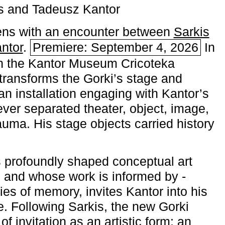
s and Tadeusz Kantor
ns with an encounter between
Sarkis
ntor
.
Premiere: September 4, 2026
In
h the ­Kantor Museum Cricoteka
transforms the Gorki’s stage and
an installation engaging with Kantor’s
ever separated theater, object, image,
uma. His stage objects carried history
 profoundly shaped conceptual art
 and whose work is informed by ­
ies of memory, invites Kantor into his
e. Following Sarkis, the new Gorki
of invitation as an artistic form: an