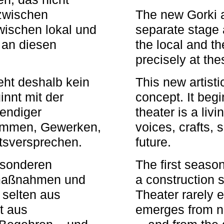
zwischen
The new Gorki 
wischen lokal und
separate stage 
u an diesen
the local and th
precisely at th
eht deshalb kein
This new artisti
nnt mit der
concept. It begi
bendiger
theater is a li
timmen, Gewerken,
voices, crafts,
tsversprechen.
future.
besonderen
The first seaso
rmaßnahmen und
a construction s
 selten aus
Theater rarely 
t aus
emerges from ne