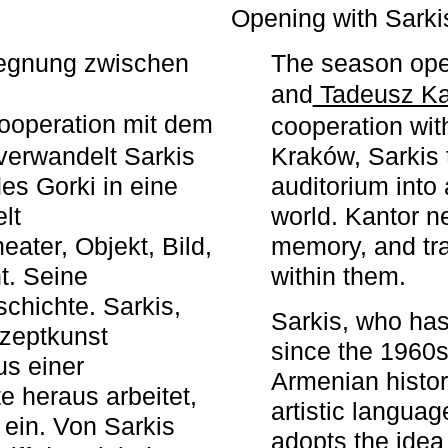
r
Opening with Sarki
egegnung zwischen
The season ope
and
Tadeusz Ka
ooperation mit dem
cooperation wit
erwandelt Sarkis
Kraków, Sarkis 
s Gorki in eine
auditorium into 
elt
world. Kantor n
ater, Objekt, Bild,
memory, and tra
t. Seine
within them.
chichte. Sarkis,
Sarkis, who has
nzeptkunst
since the 1960s
us einer
Armenian histor
e heraus arbeitet,
artistic languag
 ein. Von Sarkis
adopts the idea 