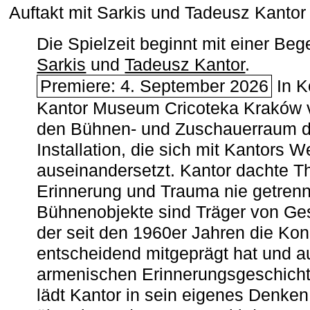
Auftakt mit Sarkis und Tadeusz Kanto
Die Spielzeit beginnt mit einer B
Sarkis
und
Tadeusz Kantor
.
Premiere: 4. September 2026
In K
Kantor Museum Cricoteka Kraków v
den Bühnen- und Zuschauerraum de
Installation, die sich mit Kantors W
auseinandersetzt. Kantor dachte The
Erinnerung und Trauma nie getrenn
Bühnenobjekte sind Träger von Ges
der seit den 1960er Jahren die Ko
entscheidend mitgeprägt hat und a
armenischen ­Erinnerungsgeschicht
lädt Kantor in sein eigenes Denken