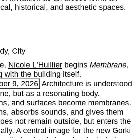
ical, historical, and aesthetic spaces.
dy, City
me,
Nicole L’Huillier
begins ­
Membrane
,
with the building itself.
ber 9, 2026
Architecture is understood
one, but as a resonating body.
ins, and surfaces become membranes.
ns, absorbs sounds, and gives them
does not remain outside, but enters the
ally. A central image for the new Gorki