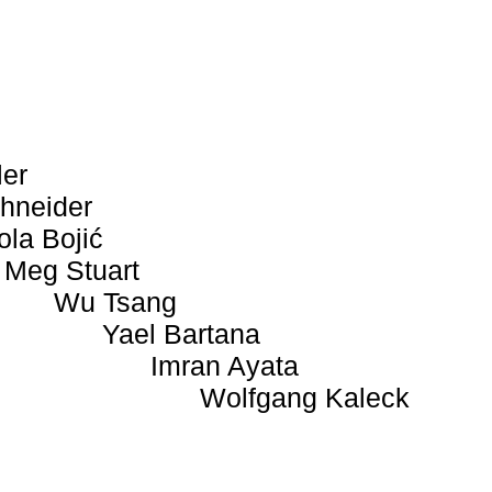
ler
hneider
ola Bojić
Meg Stuart
Wu Tsang
Yael Bartana
Imran Ayata
Wolfgang Kaleck