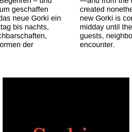
 Begehren – und
—and from the q
aum geschaffen
created nonethel
das neue Gorki ein
new Gorki is c
tag bis nachts,
midday until the
achbarschaften,
guests, neighbo
Formen der
encounter.