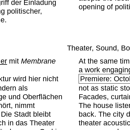
iff der Einladung
opening of polit
g politischer,
me.
Theater, Sound, Bo
ier
mit ­
Membrane
At the same ti
a work engaging 
tur wird hier nicht
Premiere: Octo
ndern als
not as static st
ge und Oberflächen
Facades, curta
ört, nimmt
The house liste
Die Stadt bleibt
back. The city 
sch in das Theater
theater acoustic