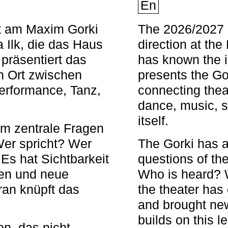
En
nt am Maxim Gorki
The 2026/2027 s
 Ilk, die das Haus
direction at th
 präsentiert das
has known the i
en Ort zwischen
presents the Go
Performance, Tanz,
connecting thea
dance, music, s
itself.
em zentrale Fragen
Wer spricht? Wer
The Gorki has a
s hat Sichtbarkeit
questions of th
en und neue
Who is heard? 
ran knüpft das
the theater has c
and brought new
builds on this l
n, das nicht