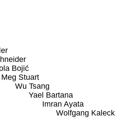
ler
hneider
ola Bojić
Meg Stuart
Wu Tsang
Yael Bartana
Imran Ayata
Wolfgang Kaleck