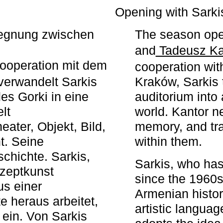
r
Opening with Sarki
egegnung zwischen
The season ope
and
Tadeusz Ka
ooperation mit dem
cooperation wit
erwandelt Sarkis
Kraków, Sarkis 
s Gorki in eine
auditorium into 
elt
world. Kantor n
ater, Objekt, Bild,
memory, and tra
t. Seine
within them.
chichte. Sarkis,
Sarkis, who has
nzeptkunst
since the 1960s
us einer
Armenian histor
e heraus arbeitet,
artistic languag
 ein. Von Sarkis