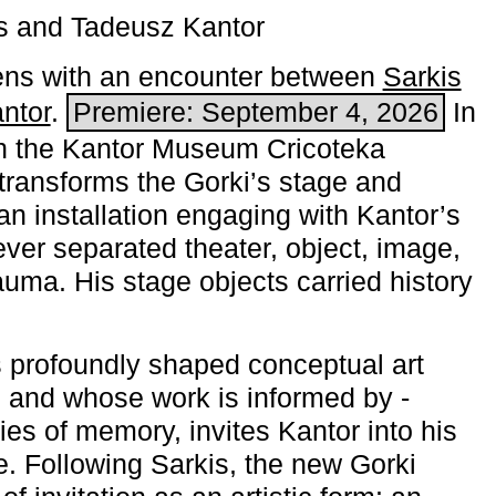
s and Tadeusz Kantor
ns with an encounter between
Sarkis
ntor
.
Premiere: September 4, 2026
In
h the ­Kantor Museum Cricoteka
transforms the Gorki’s stage and
an installation engaging with Kantor’s
ever separated theater, object, image,
uma. His stage objects carried history
 profoundly shaped conceptual art
 and whose work is informed by ­
ies of memory, invites Kantor into his
e. Following Sarkis, the new Gorki