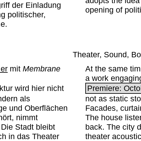
adopts the idea 
iff der Einladung
opening of polit
g politischer,
me.
Theater, Sound, Bo
ier
mit ­
Membrane
At the same ti
a work engaging 
tur wird hier nicht
Premiere: Octo
ndern als
not as static st
ge und Oberflächen
Facades, curta
ört, nimmt
The house liste
Die Stadt bleibt
back. The city 
sch in das Theater
theater acoustic