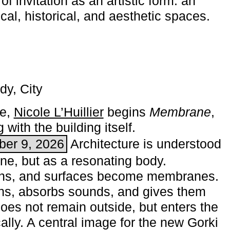
of invitation as an artistic form: an
ical, historical, and aesthetic spaces.
dy, City
me,
Nicole L’Huillier
begins ­
Membrane
,
with the building itself.
ber 9, 2026
Architecture is understood
one, but as a resonating body.
ins, and surfaces become membranes.
ns, absorbs sounds, and gives them
does not remain outside, but enters the
ally. A central image for the new Gorki