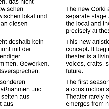
n, das nicht
zwischen
The new Gorki 
wischen lokal und
separate stage 
u an diesen
the local and th
precisely at th
eht deshalb kein
This new artisti
nnt mit der
concept. It begi
bendiger
theater is a li
timmen, Gewerken,
voices, crafts,
tsversprechen.
future.
besonderen
The first seaso
rmaßnahmen und
a construction s
 selten aus
Theater rarely 
t aus
emerges from ne