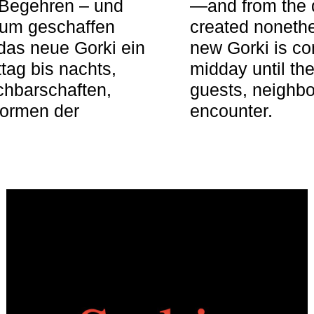
 Begehren – und
—and from the q
aum geschaffen
created nonethel
das neue Gorki ein
new Gorki is c
tag bis nachts,
midday until the
achbarschaften,
guests, neighbo
Formen der
encounter.