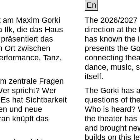
En
nt am Maxim Gorki
The 2026/2027 s
 Ilk, die das Haus
direction at th
 präsentiert das
has known the i
en Ort zwischen
presents the Go
Performance, Tanz,
connecting thea
dance, music, s
itself.
em zentrale Fragen
Wer spricht? Wer
The Gorki has a
s hat Sichtbarkeit
questions of th
en und neue
Who is heard? 
ran knüpft das
the theater has c
and brought new
builds on this l