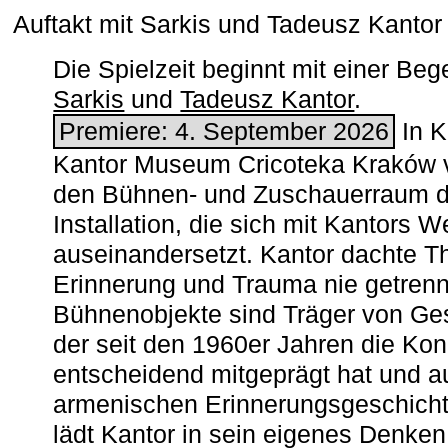
Auftakt mit Sarkis und Tadeusz Kanto
Die Spielzeit beginnt mit einer B
Sarkis
und
Tadeusz Kantor
.
Premiere: 4. September 2026
In K
Kantor Museum Cricoteka Kraków v
den Bühnen- und Zuschauerraum de
Installation, die sich mit Kantors W
auseinandersetzt. Kantor dachte The
Erinnerung und Trauma nie getrenn
Bühnenobjekte sind Träger von Ges
der seit den 1960er Jahren die Ko
entscheidend mitgeprägt hat und a
armenischen ­Erinnerungsgeschicht
lädt Kantor in sein eigenes Denken