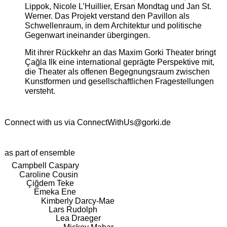
Lippok, Nicole L’Huillier, Ersan Mondtag und Jan St.
Werner. Das Projekt verstand den Pavillon als
Schwellenraum, in dem Architektur und politische
Gegenwart ineinander übergingen.
Mit ihrer Rückkehr an das Maxim Gorki Theater bringt
Çağla Ilk eine international geprägte Perspektive mit,
die Theater als offenen Begegnungsraum zwischen
Kunstformen und gesellschaftlichen Fragestellungen
versteht.
Connect with us via
ConnectWithUs@gorki.de
as part of ensemble
Campbell Caspary
Caroline Cousin
Çiğdem Teke
Emeka Ene
Kimberly Darcy-Mae
Lars Rudolph
Lea Draeger