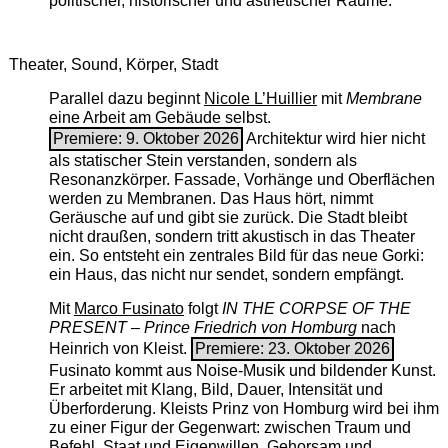
politischer, historischer und ästhetischer Räume.
Theater, Sound, Körper, Stadt
Parallel dazu beginnt
Nicole L’Huillier
mit ­
Membrane
eine Arbeit am Gebäude selbst.
Premiere: 9. Oktober 2026
Architektur wird hier nicht
als statischer Stein verstanden, sondern als
Resonanzkörper. Fassade, Vorhänge und Oberflächen
werden zu Membranen. Das Haus hört, nimmt
Geräusche auf und gibt sie zurück. Die Stadt bleibt
nicht draußen, sondern tritt akustisch in das Theater
ein. So entsteht ein zentrales Bild für das neue Gorki:
ein Haus, das nicht nur sendet, sondern empfängt.
Mit
Marco Fusinato
folgt
IN THE CORPSE OF THE
PRESENT – Prince Friedrich von Homburg
nach
Heinrich von Kleist.
Premiere: 23. Oktober 2026
Fusinato kommt aus Noise-Musik und bildender Kunst.
Er arbeitet mit Klang, Bild, Dauer, Intensität und
Überforderung. Kleists Prinz von Homburg wird bei ihm
zu einer Figur der Gegenwart: zwischen Traum und
Befehl, Staat und Eigenwillen, Gehorsam und