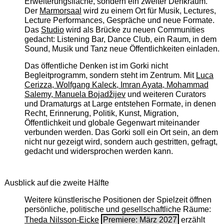
Erweiterungsfläche, sondern ein zweiter Denkraum.
Der
Marmorsaal
wird zu einem Ort für Musik, Lectures,
Lecture Performances, Gespräche und neue Formate.
Das
Studio
wird als Brücke zu neuen Communities
gedacht: Listening Bar, Dance Club, ein Raum, in dem
Sound, Musik und Tanz neue Öffentlichkeiten einladen.
Das öffentliche Denken ist im Gorki nicht
Begleitprogramm, sondern steht im Zentrum. Mit
Luca
Cerizza, Wolfgang Kaleck, Imran Ayata, Mohammad
Salemy, Manuela Bojadžijev
und weiteren Curators
und Dramaturgs at Large entstehen Formate, in denen
Recht, Erinnerung, Politik, Kunst, Migration,
Öffentlichkeit und globale Gegenwart miteinander
verbunden werden. Das Gorki soll ein Ort sein, an dem
nicht nur gezeigt wird, sondern auch gestritten, gefragt,
gedacht und widersprochen werden kann.
Ausblick auf die zweite Hälfte
Weitere künstlerische Positionen der Spielzeit öffnen
persönliche, politische und gesellschaftliche Räume:
Theda Nilsson-Eicke
Premiere: März 2027
erzählt