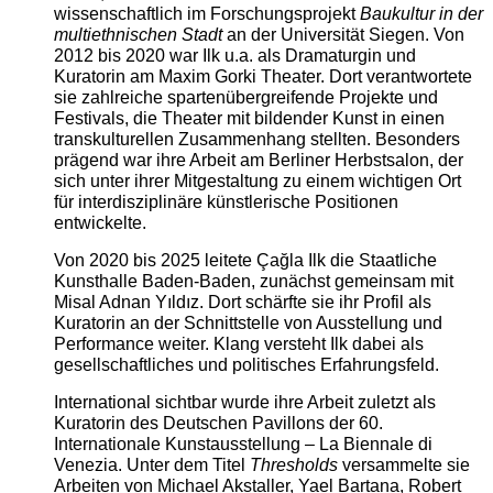
wissenschaftlich im Forschungsprojekt
Baukultur in der
multiethnischen Stadt
an der Universität Siegen. Von
2012 bis 2020 war Ilk u.a. als Dramaturgin und
Kuratorin am Maxim Gorki Theater. Dort verantwortete
sie zahlreiche spartenübergreifende Projekte und
Festivals, die Theater mit bildender Kunst in einen
transkulturellen Zusammenhang stellten. Besonders
prägend war ihre Arbeit am Berliner Herbstsalon, der
sich unter ihrer Mitgestaltung zu einem wichtigen Ort
für interdisziplinäre künstlerische Positionen
entwickelte.
Von 2020 bis 2025 leitete Çağla Ilk die Staatliche
Kunsthalle Baden-Baden, zunächst gemeinsam mit
Misal Adnan Yıldız. Dort schärfte sie ihr Profil als
Kuratorin an der Schnittstelle von Ausstellung und
Performance weiter. Klang versteht Ilk dabei als
gesellschaftliches und politisches Erfahrungsfeld.
International sichtbar wurde ihre Arbeit zuletzt als
Kuratorin des Deutschen Pavillons der 60.
Internationale Kunstausstellung – La Biennale di
Venezia. Unter dem Titel
Thresholds
versammelte sie
Arbeiten von Michael Akstaller, Yael Bartana, Robert