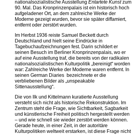
nationalsozialistische Ausstellung
Entartete Kunst
zum
90. Mal. Das Kronprinzenpalais ist ein historisch hoch
aufgeladener Ort, an dem zahlreiche Werke der
Moderne gezeigt wurden, bevor sie später diffamiert,
entfernt oder zerstört wurden.
Im Herbst 1936 reiste Samuel Beckett durch
Deutschland und hielt seine Eindrücke in
Tagebuchaufzeichnungen fest. Darin schildert er
seinen Besuch im Berliner Kronprinzenpalais, wo er
auf eine Ausstellung traf, die bereits von der radikalen
nationalsozialistischen Kulturpolitik „bereinigt“ worden
war: Zahlreiche Werke der Moderne waren entfernt. In
seinen German Diaries bezeichnete er die
verbliebenen Bilder als „unspeakable
Sittenausstellung“.
Die von Ilk und Kittelmann kuratierte Ausstellung
versteht sich nicht als historische Rekonstruktion. Im
Zentrum steht die Frage, wie Sichtbarkeit, Sagbarkeit
und künstlerische Freiheit politisch hergestellt werden
– und wie schnell sie wieder zerstört werden können.
Gerade heute, in einer Zeit, in der autoritäre
Kulturpolitiken weltweit erstarken, ist diese Frage nicht