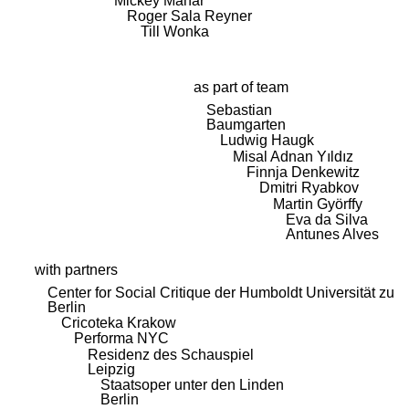
Mickey Mahar
Roger Sala Reyner
Till Wonka
as part of team
Sebastian
Baumgarten
Ludwig Haugk
Misal Adnan Yıldız
Finnja Denkewitz
Dmitri Ryabkov
Martin Györffy
Eva da Silva
Antunes Alves
with partners
Center for Social Critique der Humboldt Universität zu
Berlin
Cricoteka Krakow
Performa NYC
Residenz des Schauspiel
Leipzig
Staatsoper unter den Linden
Berlin