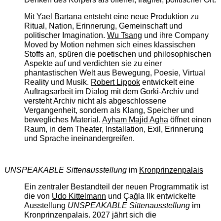
Mit
Yael Bartana
entsteht eine neue Produktion zu
Ritual, Nation, Erinnerung, Gemeinschaft und
politischer Imagination.
Wu Tsang
und ihre Company
Moved by Motion nehmen sich eines klassischen
Stoffs an, spüren die poetischen und philosophischen
Aspekte auf und verdichten sie zu einer
phantastischen Welt aus Bewegung, Poesie, Virtual
Reality und Musik.
Robert Lippok
entwickelt eine
Auftragsarbeit im Dialog mit dem Gorki-Archiv und
versteht Archiv nicht als abgeschlossene
Vergangenheit, sondern als Klang, Speicher und
bewegliches Material.
Ayham Majid Agha
öffnet einen
Raum, in dem Theater, Installation, Exil, Erinnerung
und Sprache ineinandergreifen.
UNSPEAKABLE Sittenausstellung
im
Kronprinzenpalais
Ein zentraler Bestandteil der neuen Programmatik ist
die von
Udo Kittelmann
und Çağla Ilk entwickelte
Ausstellung
UNSPEAKABLE Sittenausstellung
im
Kronprinzenpalais. 2027 jährt sich die