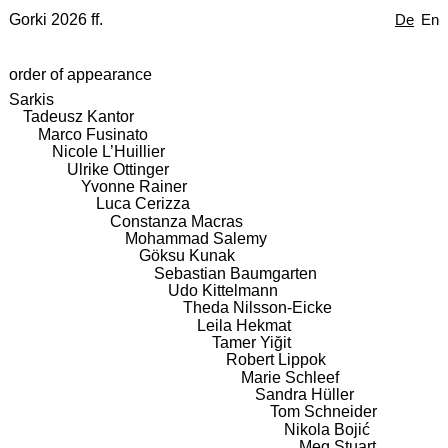
Gorki 2026 ff.
De
En
order of appearance
Sarkis
Tadeusz Kantor
Marco Fusinato
Nicole L’Huillier
Ulrike Ottinger
Yvonne Rainer
Luca Cerizza
Constanza Macras
Mohammad Salemy
Göksu Kunak
Sebastian Baumgarten
Udo Kittelmann
Theda Nilsson-Eicke
Leila Hekmat
Tamer Yiğit
Robert Lippok
Marie Schleef
Sandra Hüller
Tom Schneider
Nikola Bojić
Meg Stuart