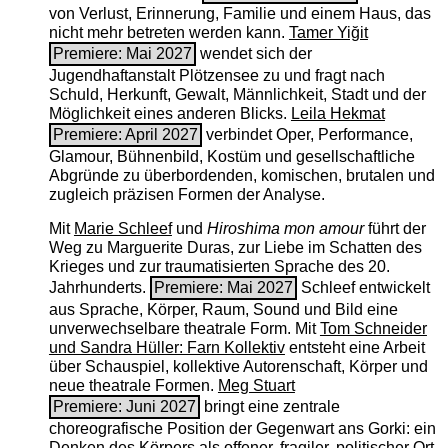
von Verlust, Erinnerung, Familie und einem Haus, das
nicht mehr betreten werden kann.
Tamer Yiğit
Premiere: Mai 2027
wendet sich der
Jugendhaftanstalt Plötzensee zu und fragt nach
Schuld, Herkunft, Gewalt, Männlichkeit, Stadt und der
Möglichkeit eines anderen Blicks.
Leila Hekmat
Premiere: April 2027
verbindet Oper, Performance,
Glamour, Bühnenbild, Kostüm und gesellschaftliche
Abgründe zu überbordenden, komischen, brutalen und
zugleich präzisen Formen der Analyse.
Mit
Marie Schleef
und
Hiroshima mon amour
führt der
Weg zu Marguerite Duras, zur Liebe im Schatten des
Krieges und zur traumatisierten Sprache des 20.
Jahrhunderts.
Premiere: Mai 2027
Schleef entwickelt
aus Sprache, Körper, Raum, Sound und Bild eine
unverwechselbare theatrale Form. Mit
Tom Schneider
und Sandra Hüller: Farn Kollektiv
entsteht eine Arbeit
über Schauspiel, kollektive Autorenschaft, Körper und
neue theatrale Formen.
Meg Stuart
Premiere: Juni 2027
bringt eine zentrale
choreografische Position der Gegenwart ans Gorki: ein
Denken des Körpers als offener, fragiler, politischer Ort.