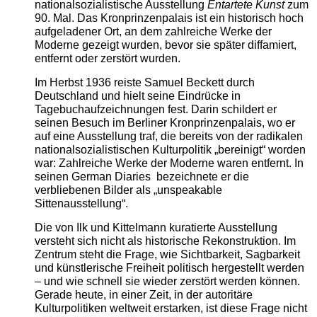
nationalsozialistische Ausstellung
Entartete Kunst
zum
90. Mal. Das Kronprinzenpalais ist ein historisch hoch
aufgeladener Ort, an dem zahlreiche Werke der
Moderne gezeigt wurden, bevor sie später diffamiert,
entfernt oder zerstört wurden.
Im Herbst 1936 reiste Samuel Beckett durch
Deutschland und hielt seine Eindrücke in
Tagebuchaufzeichnungen fest. Darin schildert er
seinen Besuch im Berliner Kronprinzenpalais, wo er
auf eine Ausstellung traf, die bereits von der radikalen
nationalsozialistischen Kulturpolitik „bereinigt“ worden
war: Zahlreiche Werke der Moderne waren entfernt. In
seinen German Diaries bezeichnete er die
verbliebenen Bilder als „unspeakable
Sittenausstellung“.
Die von Ilk und Kittelmann kuratierte Ausstellung
versteht sich nicht als historische Rekonstruktion. Im
Zentrum steht die Frage, wie Sichtbarkeit, Sagbarkeit
und künstlerische Freiheit politisch hergestellt werden
– und wie schnell sie wieder zerstört werden können.
Gerade heute, in einer Zeit, in der autoritäre
Kulturpolitiken weltweit erstarken, ist diese Frage nicht