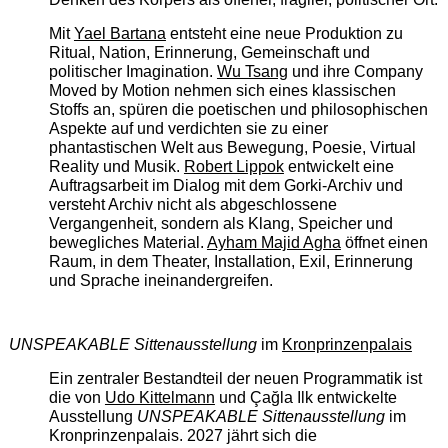
Mit
Yael Bartana
entsteht eine neue Produktion zu
Ritual, Nation, Erinnerung, Gemeinschaft und
politischer Imagination.
Wu Tsang
und ihre Company
Moved by Motion nehmen sich eines klassischen
Stoffs an, spüren die poetischen und philosophischen
Aspekte auf und verdichten sie zu einer
phantastischen Welt aus Bewegung, Poesie, Virtual
Reality und Musik.
Robert Lippok
entwickelt eine
Auftragsarbeit im Dialog mit dem Gorki-Archiv und
versteht Archiv nicht als abgeschlossene
Vergangenheit, sondern als Klang, Speicher und
bewegliches Material.
Ayham Majid Agha
öffnet einen
Raum, in dem Theater, Installation, Exil, Erinnerung
und Sprache ineinandergreifen.
UNSPEAKABLE Sittenausstellung
im
Kronprinzenpalais
Ein zentraler Bestandteil der neuen Programmatik ist
die von
Udo Kittelmann
und Çağla Ilk entwickelte
Ausstellung
UNSPEAKABLE Sittenausstellung
im
Kronprinzenpalais. 2027 jährt sich die