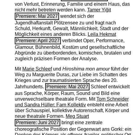
von Verlust, Erinnerung, Familie und einem Haus, das
nicht mehr betreten werden kann.
Tamer Yiğit
Premiere: Mai 2027
wendet sich der
Jugendhaftanstalt Plötzensee zu und fragt nach
Schuld, Herkunft, Gewalt, Männlichkeit, Stadt und der
Möglichkeit eines anderen Blicks.
Leila Hekmat
Premiere: April 2027
verbindet Oper, Performance,
Glamour, Bühnenbild, Kostüm und gesellschaftliche
Abgründe zu überbordenden, komischen, brutalen und
zugleich präzisen Formen der Analyse.
Mit
Marie Schleef
und
Hiroshima mon amour
führt der
Weg zu Marguerite Duras, zur Liebe im Schatten des
Krieges und zur traumatisierten Sprache des 20.
Jahrhunderts.
Premiere: Mai 2027
Schleef entwickelt
aus Sprache, Körper, Raum, Sound und Bild eine
unverwechselbare theatrale Form. Mit
Tom Schneider
und Sandra Hüller: Farn Kollektiv
entsteht eine Arbeit
über Schauspiel, kollektive Autorenschaft, Körper und
neue theatrale Formen.
Meg Stuart
Premiere: Juni 2027
bringt eine zentrale
choreografische Position der Gegenwart ans Gorki: ein
Denken des Körpers als offener, fragiler, politischer Ort.