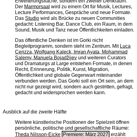
Erweiterungsfläche, sondern ein zweiter Denkraum.
Der
Marmorsaal
wird zu einem Ort für Musik, Lectures,
Lecture Performances, Gespräche und neue Formate.
Das
Studio
wird als Brücke zu neuen Communities
gedacht: Listening Bar, Dance Club, ein Raum, in dem
Sound, Musik und Tanz neue Öffentlichkeiten einladen.
Das öffentliche Denken ist im Gorki nicht
Begleitprogramm, sondern steht im Zentrum. Mit
Luca
Cerizza, Wolfgang Kaleck, Imran Ayata, Mohammad
Salemy, Manuela Bojadžijev
und weiteren Curators
und Dramaturgs at Large entstehen Formate, in denen
Recht, Erinnerung, Politik, Kunst, Migration,
Öffentlichkeit und globale Gegenwart miteinander
verbunden werden. Das Gorki soll ein Ort sein, an dem
nicht nur gezeigt wird, sondern auch gestritten, gefragt,
gedacht und widersprochen werden kann.
Ausblick auf die zweite Hälfte
Weitere künstlerische Positionen der Spielzeit öffnen
persönliche, politische und gesellschaftliche Räume:
Theda Nilsson-Eicke
Premiere: März 2027
erzählt