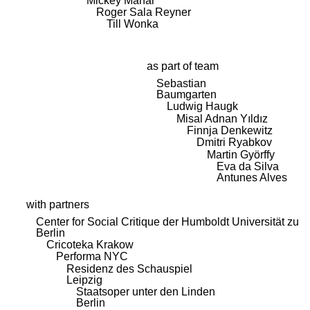
Mickey Mahar
Roger Sala Reyner
Till Wonka
as part of team
Sebastian
Baumgarten
Ludwig Haugk
Misal Adnan Yıldız
Finnja Denkewitz
Dmitri Ryabkov
Martin Györffy
Eva da Silva
Antunes Alves
with partners
Center for Social Critique der Humboldt Universität zu
Berlin
Cricoteka Krakow
Performa NYC
Residenz des Schauspiel
Leipzig
Staatsoper unter den Linden
Berlin