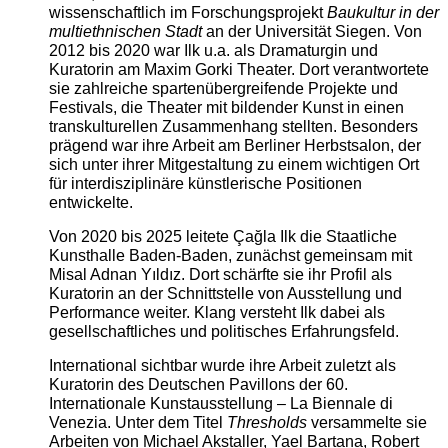
wissenschaftlich im Forschungsprojekt
Baukultur in der
multiethnischen Stadt
an der Universität Siegen. Von
2012 bis 2020 war Ilk u.a. als Dramaturgin und
Kuratorin am Maxim Gorki Theater. Dort verantwortete
sie zahlreiche spartenübergreifende Projekte und
Festivals, die Theater mit bildender Kunst in einen
transkulturellen Zusammenhang stellten. Besonders
prägend war ihre Arbeit am Berliner Herbstsalon, der
sich unter ihrer Mitgestaltung zu einem wichtigen Ort
für interdisziplinäre künstlerische Positionen
entwickelte.
Von 2020 bis 2025 leitete Çağla Ilk die Staatliche
Kunsthalle Baden-Baden, zunächst gemeinsam mit
Misal Adnan Yıldız. Dort schärfte sie ihr Profil als
Kuratorin an der Schnittstelle von Ausstellung und
Performance weiter. Klang versteht Ilk dabei als
gesellschaftliches und politisches Erfahrungsfeld.
International sichtbar wurde ihre Arbeit zuletzt als
Kuratorin des Deutschen Pavillons der 60.
Internationale Kunstausstellung – La Biennale di
Venezia. Unter dem Titel
Thresholds
versammelte sie
Arbeiten von Michael Akstaller, Yael Bartana, Robert