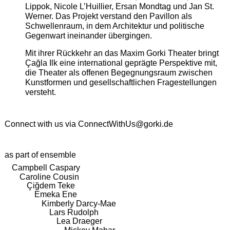
Lippok, Nicole L’Huillier, Ersan Mondtag und Jan St.
Werner. Das Projekt verstand den Pavillon als
Schwellenraum, in dem Architektur und politische
Gegenwart ineinander übergingen.
Mit ihrer Rückkehr an das Maxim Gorki Theater bringt
Çağla Ilk eine international geprägte Perspektive mit,
die Theater als offenen Begegnungsraum zwischen
Kunstformen und gesellschaftlichen Fragestellungen
versteht.
Connect with us via
ConnectWithUs@gorki.de
as part of ensemble
Campbell Caspary
Caroline Cousin
Çiğdem Teke
Emeka Ene
Kimberly Darcy-Mae
Lars Rudolph
Lea Draeger