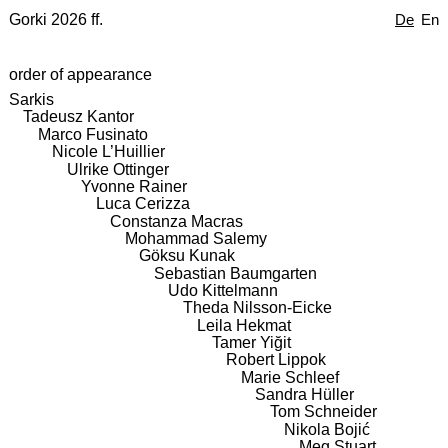
Gorki 2026 ff.
De
En
order of appearance
Sarkis
Tadeusz Kantor
Marco Fusinato
Nicole L’Huillier
Ulrike Ottinger
Yvonne Rainer
Luca Cerizza
Constanza Macras
Mohammad Salemy
Göksu Kunak
Sebastian Baumgarten
Udo Kittelmann
Theda Nilsson-Eicke
Leila Hekmat
Tamer Yiğit
Robert Lippok
Marie Schleef
Sandra Hüller
Tom Schneider
Nikola Bojić
Meg Stuart