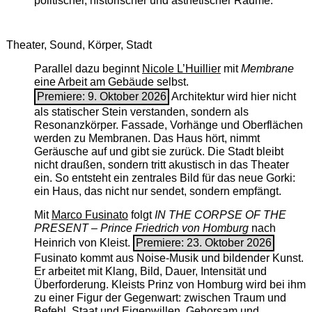
politischer, historischer und ästhetischer Räume.
Theater, Sound, Körper, Stadt
Parallel dazu beginnt
Nicole L’Huillier
mit ­
Membrane
eine Arbeit am Gebäude selbst.
Premiere: 9. Oktober 2026
Architektur wird hier nicht
als statischer Stein verstanden, sondern als
Resonanzkörper. Fassade, Vorhänge und Oberflächen
werden zu Membranen. Das Haus hört, nimmt
Geräusche auf und gibt sie zurück. Die Stadt bleibt
nicht draußen, sondern tritt akustisch in das Theater
ein. So entsteht ein zentrales Bild für das neue Gorki:
ein Haus, das nicht nur sendet, sondern empfängt.
Mit
Marco Fusinato
folgt
IN THE CORPSE OF THE
PRESENT – Prince Friedrich von Homburg
nach
Heinrich von Kleist.
Premiere: 23. Oktober 2026
Fusinato kommt aus Noise-Musik und bildender Kunst.
Er arbeitet mit Klang, Bild, Dauer, Intensität und
Überforderung. Kleists Prinz von Homburg wird bei ihm
zu einer Figur der Gegenwart: zwischen Traum und
Befehl, Staat und Eigenwillen, Gehorsam und