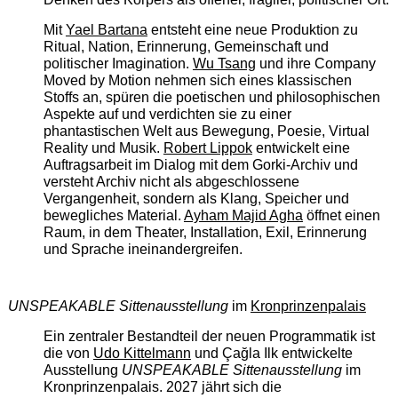
Mit
Yael Bartana
entsteht eine neue Produktion zu
Ritual, Nation, Erinnerung, Gemeinschaft und
politischer Imagination.
Wu Tsang
und ihre Company
Moved by Motion nehmen sich eines klassischen
Stoffs an, spüren die poetischen und philosophischen
Aspekte auf und verdichten sie zu einer
phantastischen Welt aus Bewegung, Poesie, Virtual
Reality und Musik.
Robert Lippok
entwickelt eine
Auftragsarbeit im Dialog mit dem Gorki-Archiv und
versteht Archiv nicht als abgeschlossene
Vergangenheit, sondern als Klang, Speicher und
bewegliches Material.
Ayham Majid Agha
öffnet einen
Raum, in dem Theater, Installation, Exil, Erinnerung
und Sprache ineinandergreifen.
UNSPEAKABLE Sittenausstellung
im
Kronprinzenpalais
Ein zentraler Bestandteil der neuen Programmatik ist
die von
Udo Kittelmann
und Çağla Ilk entwickelte
Ausstellung
UNSPEAKABLE Sittenausstellung
im
Kronprinzenpalais. 2027 jährt sich die