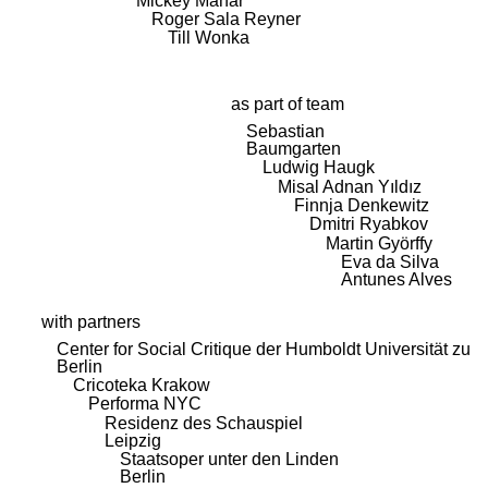
Mickey Mahar
Roger Sala Reyner
Till Wonka
as part of team
Sebastian
Baumgarten
Ludwig Haugk
Misal Adnan Yıldız
Finnja Denkewitz
Dmitri Ryabkov
Martin Györffy
Eva da Silva
Antunes Alves
with partners
Center for Social Critique der Humboldt Universität zu
Berlin
Cricoteka Krakow
Performa NYC
Residenz des Schauspiel
Leipzig
Staatsoper unter den Linden
Berlin