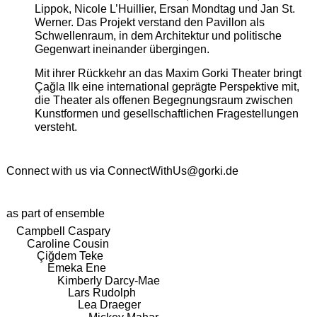
Lippok, Nicole L’Huillier, Ersan Mondtag und Jan St.
Werner. Das Projekt verstand den Pavillon als
Schwellenraum, in dem Architektur und politische
Gegenwart ineinander übergingen.
Mit ihrer Rückkehr an das Maxim Gorki Theater bringt
Çağla Ilk eine international geprägte Perspektive mit,
die Theater als offenen Begegnungsraum zwischen
Kunstformen und gesellschaftlichen Fragestellungen
versteht.
Connect with us via
ConnectWithUs@gorki.de
as part of ensemble
Campbell Caspary
Caroline Cousin
Çiğdem Teke
Emeka Ene
Kimberly Darcy-Mae
Lars Rudolph
Lea Draeger