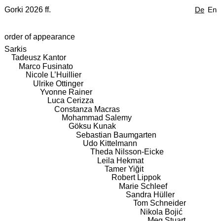
Gorki 2026 ff.
De
En
order of appearance
Sarkis
Tadeusz Kantor
Marco Fusinato
Nicole L’Huillier
Ulrike Ottinger
Yvonne Rainer
Luca Cerizza
Constanza Macras
Mohammad Salemy
Göksu Kunak
Sebastian Baumgarten
Udo Kittelmann
Theda Nilsson-Eicke
Leila Hekmat
Tamer Yiğit
Robert Lippok
Marie Schleef
Sandra Hüller
Tom Schneider
Nikola Bojić
Meg Stuart