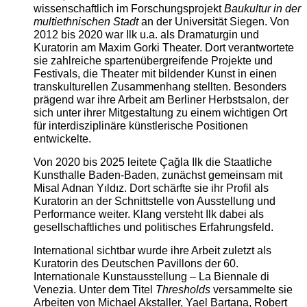
wissenschaftlich im Forschungsprojekt
Baukultur in der
multiethnischen Stadt
an der Universität Siegen. Von
2012 bis 2020 war Ilk u.a. als Dramaturgin und
Kuratorin am Maxim Gorki Theater. Dort verantwortete
sie zahlreiche spartenübergreifende Projekte und
Festivals, die Theater mit bildender Kunst in einen
transkulturellen Zusammenhang stellten. Besonders
prägend war ihre Arbeit am Berliner Herbstsalon, der
sich unter ihrer Mitgestaltung zu einem wichtigen Ort
für interdisziplinäre künstlerische Positionen
entwickelte.
Von 2020 bis 2025 leitete Çağla Ilk die Staatliche
Kunsthalle Baden-Baden, zunächst gemeinsam mit
Misal Adnan Yıldız. Dort schärfte sie ihr Profil als
Kuratorin an der Schnittstelle von Ausstellung und
Performance weiter. Klang versteht Ilk dabei als
gesellschaftliches und politisches Erfahrungsfeld.
International sichtbar wurde ihre Arbeit zuletzt als
Kuratorin des Deutschen Pavillons der 60.
Internationale Kunstausstellung – La Biennale di
Venezia. Unter dem Titel
Thresholds
versammelte sie
Arbeiten von Michael Akstaller, Yael Bartana, Robert