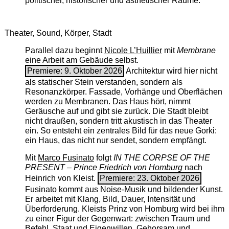
politischer, historischer und ästhetischer Räume.
Theater, Sound, Körper, Stadt
Parallel dazu beginnt
Nicole L’Huillier
mit ­
Membrane
eine Arbeit am Gebäude selbst.
Premiere: 9. Oktober 2026
Architektur wird hier nicht
als statischer Stein verstanden, sondern als
Resonanzkörper. Fassade, Vorhänge und Oberflächen
werden zu Membranen. Das Haus hört, nimmt
Geräusche auf und gibt sie zurück. Die Stadt bleibt
nicht draußen, sondern tritt akustisch in das Theater
ein. So entsteht ein zentrales Bild für das neue Gorki:
ein Haus, das nicht nur sendet, sondern empfängt.
Mit
Marco Fusinato
folgt
IN THE CORPSE OF THE
PRESENT – Prince Friedrich von Homburg
nach
Heinrich von Kleist.
Premiere: 23. Oktober 2026
Fusinato kommt aus Noise-Musik und bildender Kunst.
Er arbeitet mit Klang, Bild, Dauer, Intensität und
Überforderung. Kleists Prinz von Homburg wird bei ihm
zu einer Figur der Gegenwart: zwischen Traum und
Befehl, Staat und Eigenwillen, Gehorsam und