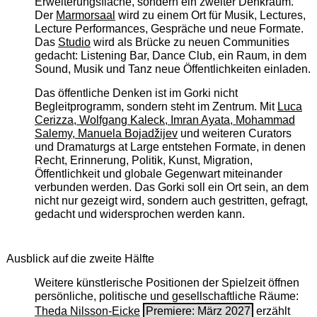
Erweiterungsfläche, sondern ein zweiter Denkraum.
Der
Marmorsaal
wird zu einem Ort für Musik, Lectures,
Lecture Performances, Gespräche und neue Formate.
Das
Studio
wird als Brücke zu neuen Communities
gedacht: Listening Bar, Dance Club, ein Raum, in dem
Sound, Musik und Tanz neue Öffentlichkeiten einladen.
Das öffentliche Denken ist im Gorki nicht
Begleitprogramm, sondern steht im Zentrum. Mit
Luca
Cerizza, Wolfgang Kaleck, Imran Ayata, Mohammad
Salemy, Manuela Bojadžijev
und weiteren Curators
und Dramaturgs at Large entstehen Formate, in denen
Recht, Erinnerung, Politik, Kunst, Migration,
Öffentlichkeit und globale Gegenwart miteinander
verbunden werden. Das Gorki soll ein Ort sein, an dem
nicht nur gezeigt wird, sondern auch gestritten, gefragt,
gedacht und widersprochen werden kann.
Ausblick auf die zweite Hälfte
Weitere künstlerische Positionen der Spielzeit öffnen
persönliche, politische und gesellschaftliche Räume:
Theda Nilsson-Eicke
Premiere: März 2027
erzählt