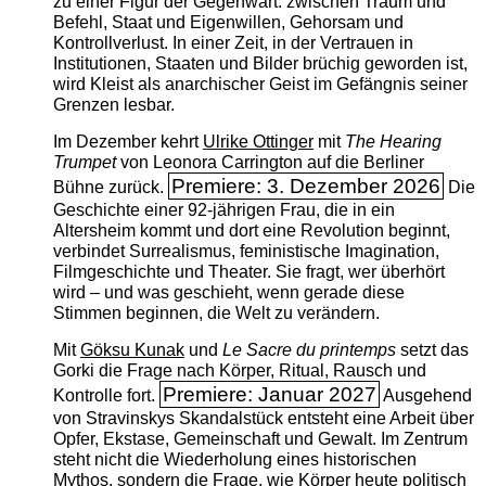
zu einer Figur der Gegenwart: zwischen Traum und
Befehl, Staat und Eigenwillen, Gehorsam und
Kontrollverlust. In einer Zeit, in der Vertrauen in
Institutionen, Staaten und Bilder brüchig geworden ist,
wird Kleist als anarchischer Geist im Gefängnis seiner
Grenzen lesbar.
Im Dezember kehrt
Ulrike Ottinger
mit
The ­Hearing
Trumpet
von Leonora Carrington auf die Berliner
Premiere: 3. Dezember 2026
Bühne zurück.
Die
Geschichte einer 92-jährigen Frau, die in ein
Altersheim kommt und dort eine Revolution beginnt,
verbindet Surrealismus, feministische Imagination,
Filmgeschichte und Theater. Sie fragt, wer überhört
wird – und was geschieht, wenn gerade diese
Stimmen beginnen, die Welt zu verändern.
Mit
Göksu Kunak
und
Le Sacre du printemps
setzt das
Gorki die Frage nach Körper, Ritual, Rausch und
Premiere: Januar 2027
Kontrolle fort.
Ausgehend
von Stravinskys Skandalstück entsteht eine Arbeit über
Opfer, Ekstase, Gemeinschaft und Gewalt. Im Zentrum
steht nicht die Wiederholung eines historischen
Mythos, sondern die Frage, wie Körper heute politisch