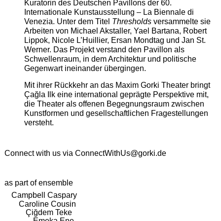
Kuratorin des Deutschen Pavillons der 60.
Internationale Kunstausstellung – La Biennale di
Venezia. Unter dem Titel
Thresholds
versammelte sie
Arbeiten von Michael Akstaller, Yael Bartana, Robert
Lippok, Nicole L’Huillier, Ersan Mondtag und Jan St.
Werner. Das Projekt verstand den Pavillon als
Schwellenraum, in dem Architektur und politische
Gegenwart ineinander übergingen.
Mit ihrer Rückkehr an das Maxim Gorki Theater bringt
Çağla Ilk eine international geprägte Perspektive mit,
die Theater als offenen Begegnungsraum zwischen
Kunstformen und gesellschaftlichen Fragestellungen
versteht.
Connect with us via
ConnectWithUs@gorki.de
as part of ensemble
Campbell Caspary
Caroline Cousin
Çiğdem Teke
Emeka Ene