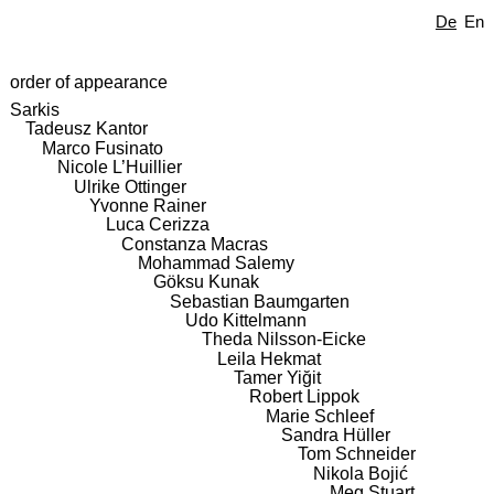
De
En
order of appearance
Sarkis
Tadeusz Kantor
Marco Fusinato
Nicole L’Huillier
Ulrike Ottinger
Yvonne Rainer
Luca Cerizza
Constanza Macras
Mohammad Salemy
Göksu Kunak
Sebastian Baumgarten
Udo Kittelmann
Theda Nilsson-Eicke
Leila Hekmat
Tamer Yiğit
Robert Lippok
Marie Schleef
Sandra Hüller
Tom Schneider
Nikola Bojić
Meg Stuart