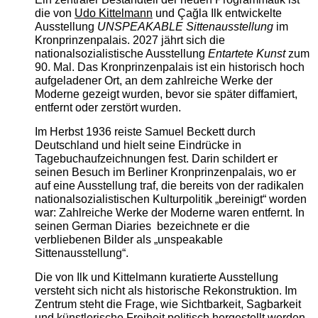
die von
Udo Kittelmann
und Çağla Ilk entwickelte
Ausstellung
UNSPEAKABLE Sittenausstellung
im
Kronprinzenpalais. 2027 jährt sich die
nationalsozialistische Ausstellung
Entartete Kunst
zum
90. Mal. Das Kronprinzenpalais ist ein historisch hoch
aufgeladener Ort, an dem zahlreiche Werke der
Moderne gezeigt wurden, bevor sie später diffamiert,
entfernt oder zerstört wurden.
Im Herbst 1936 reiste Samuel Beckett durch
Deutschland und hielt seine Eindrücke in
Tagebuchaufzeichnungen fest. Darin schildert er
seinen Besuch im Berliner Kronprinzenpalais, wo er
auf eine Ausstellung traf, die bereits von der radikalen
nationalsozialistischen Kulturpolitik „bereinigt“ worden
war: Zahlreiche Werke der Moderne waren entfernt. In
seinen German Diaries bezeichnete er die
verbliebenen Bilder als „unspeakable
Sittenausstellung“.
Die von Ilk und Kittelmann kuratierte Ausstellung
versteht sich nicht als historische Rekonstruktion. Im
Zentrum steht die Frage, wie Sichtbarkeit, Sagbarkeit
und künstlerische Freiheit politisch hergestellt werden