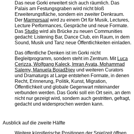
Das neue Gorki erweitert sich auch räumlich. Das
Palais am Festungsgraben wird nicht bloß
Erweiterungsfläche, sondern ein zweiter Denkraum.
Der
Marmorsaal
wird zu einem Ort für Musik, Lectures,
Lecture Performances, Gespräche und neue Formate.
Das
Studio
wird als Brücke zu neuen Communities
gedacht: Listening Bar, Dance Club, ein Raum, in dem
Sound, Musik und Tanz neue Öffentlichkeiten einladen.
Das öffentliche Denken ist im Gorki nicht
Begleitprogramm, sondern steht im Zentrum. Mit
Luca
Cerizza, Wolfgang Kaleck, Imran Ayata, Mohammad
Salemy, Manuela Bojadžijev
und weiteren Curators
und Dramaturgs at Large entstehen Formate, in denen
Recht, Erinnerung, Politik, Kunst, Migration,
Öffentlichkeit und globale Gegenwart miteinander
verbunden werden. Das Gorki soll ein Ort sein, an dem
nicht nur gezeigt wird, sondern auch gestritten, gefragt,
gedacht und widersprochen werden kann.
Ausblick auf die zweite Hälfte
Weitere künstlerische Positionen der Spielzeit öffnen