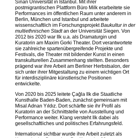
Sinan Universität in Istanbul. Mit ihrer
postmigrantischen Plattform Büro Milk erarbeitete sie
Performances im öffentlichen Raum unter anderem in
Berlin, München und Istanbul und arbeitete
wissenschaftlich im Forschungsprojekt
Baukultur in der
multiethnischen Stadt
an der Universität Siegen. Von
2012 bis 2020 war Ilk u.a. als Dramaturgin und
Kuratorin am Maxim Gorki Theater. Dort verantwortete
sie zahlreiche spartenübergreifende Projekte und
Festivals, die Theater mit bildender Kunst in einen
transkulturellen Zusammenhang stellten. Besonders
prägend war ihre Arbeit am Berliner Herbstsalon, der
sich unter ihrer Mitgestaltung zu einem wichtigen Ort
für interdisziplinäre künstlerische Positionen
entwickelte.
Von 2020 bis 2025 leitete Çağla Ilk die Staatliche
Kunsthalle Baden-Baden, zunächst gemeinsam mit
Misal Adnan Yıldız. Dort schärfte sie ihr Profil als
Kuratorin an der Schnittstelle von Ausstellung und
Performance weiter. Klang versteht Ilk dabei als
gesellschaftliches und politisches Erfahrungsfeld.
International sichtbar wurde ihre Arbeit zuletzt als