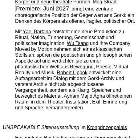
Körper und neue theatrale Formen.
Meg Stuart
Premiere: Juni 2027
bringt eine zentrale
choreografische Position der Gegenwart ans Gorki: ein
Denken des Körpers als offener, fragiler, politischer Ort.
Mit
Yael Bartana
entsteht eine neue Produktion zu
Ritual, Nation, Erinnerung, Gemeinschaft und
politischer Imagination.
Wu Tsang
und ihre Company
Moved by Motion nehmen sich eines klassischen
Stoffs an, spüren die poetischen und philosophischen
Aspekte auf und verdichten sie zu einer
phantastischen Welt aus Bewegung, Poesie, Virtual
Reality und Musik.
Robert Lippok
entwickelt eine
Auftragsarbeit im Dialog mit dem Gorki-Archiv und
versteht Archiv nicht als abgeschlossene
Vergangenheit, sondern als Klang, Speicher und
bewegliches Material.
Ayham Majid Agha
öffnet einen
Raum, in dem Theater, Installation, Exil, Erinnerung
und Sprache ineinandergreifen.
UNSPEAKABLE Sittenausstellung
im
Kronprinzenpalais
Ein zentraler Bestandteil der neuen Programmatik ist