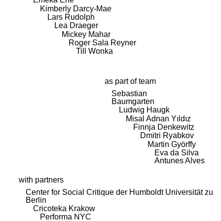
Kimberly Darcy-Mae
Lars Rudolph
Lea Draeger
Mickey Mahar
Roger Sala Reyner
Till Wonka
as part of team
Sebastian
Baumgarten
Ludwig Haugk
Misal Adnan Yıldız
Finnja Denkewitz
Dmitri Ryabkov
Martin Györffy
Eva da Silva
Antunes Alves
with partners
Center for Social Critique der Humboldt Universität zu
Berlin
Cricoteka Krakow
Performa NYC