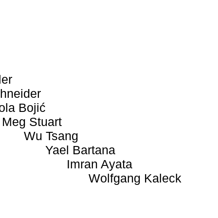
ler
hneider
ola Bojić
Meg Stuart
Wu Tsang
Yael Bartana
Imran Ayata
Wolfgang Kaleck