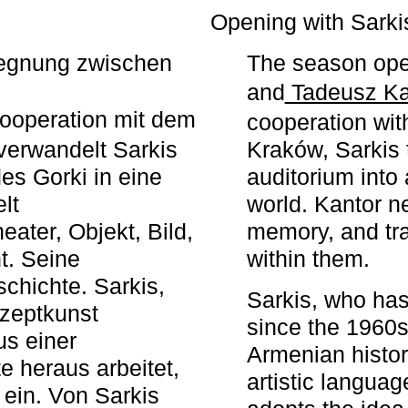
r
Opening with Sarki
egegnung zwischen
The season ope
and
Tadeusz Ka
ooperation mit dem
cooperation wit
erwandelt Sarkis
Kraków, Sarkis 
s Gorki in eine
auditorium into 
elt
world. Kantor n
ater, Objekt, Bild,
memory, and tra
t. Seine
within them.
chichte. Sarkis,
Sarkis, who has
nzeptkunst
since the 1960s
us einer
Armenian histor
e heraus arbeitet,
artistic languag
 ein. Von Sarkis