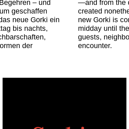
 Begehren – und
—and from the q
aum geschaffen
created nonethel
das neue Gorki ein
new Gorki is c
tag bis nachts,
midday until the
achbarschaften,
guests, neighbo
Formen der
encounter.