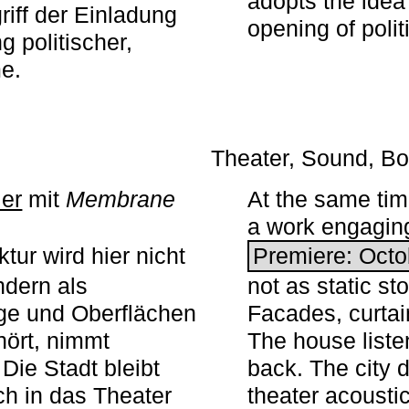
adopts the idea 
iff der Einladung
opening of polit
g politischer,
me.
Theater, Sound, Bo
ier
mit ­
Membrane
At the same ti
a work engaging 
tur wird hier nicht
Premiere: Octo
ndern als
not as static st
ge und Oberflächen
Facades, curta
ört, nimmt
The house liste
Die Stadt bleibt
back. The city 
sch in das Theater
theater acoustic