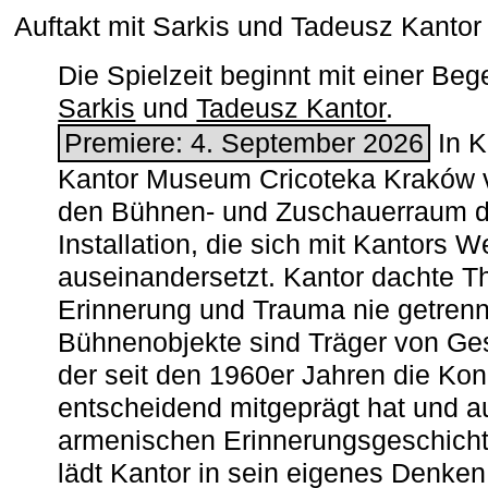
Auftakt mit Sarkis und Tadeusz Kanto
Die Spielzeit beginnt mit einer B
Sarkis
und
Tadeusz Kantor
.
Premiere: 4. September 2026
In K
Kantor Museum Cricoteka Kraków v
den Bühnen- und Zuschauerraum de
Installation, die sich mit Kantors W
auseinandersetzt. Kantor dachte The
Erinnerung und Trauma nie getrenn
Bühnenobjekte sind Träger von Ges
der seit den 1960er Jahren die Ko
entscheidend mitgeprägt hat und a
armenischen ­Erinnerungsgeschicht
lädt Kantor in sein eigenes Denken