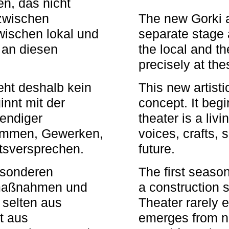
n, das nicht
zwischen
The new Gorki 
wischen lokal und
separate stage 
u an diesen
the local and th
precisely at th
eht deshalb kein
This new artisti
nnt mit der
concept. It begi
bendiger
theater is a li
timmen, Gewerken,
voices, crafts,
tsversprechen.
future.
besonderen
The first seaso
rmaßnahmen und
a construction s
 selten aus
Theater rarely 
t aus
emerges from ne