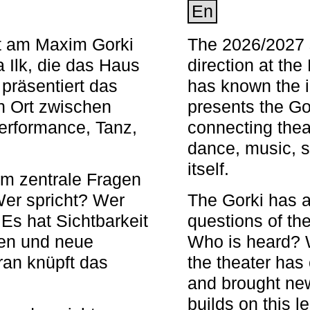
En
nt am Maxim Gorki
The 2026/2027 s
 Ilk, die das Haus
direction at th
 präsentiert das
has known the i
en Ort zwischen
presents the Go
Performance, Tanz,
connecting thea
dance, music, s
itself.
em zentrale Fragen
Wer spricht? Wer
The Gorki has a
s hat Sichtbarkeit
questions of th
en und neue
Who is heard? 
ran knüpft das
the theater has c
and brought new
builds on this l