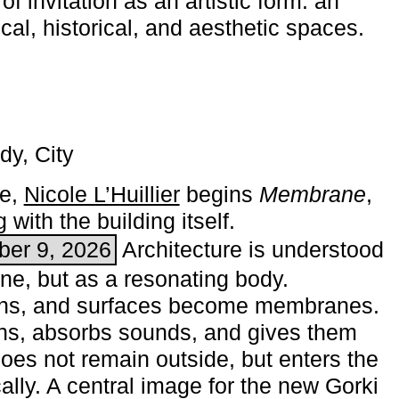
of invitation as an artistic form: an
ical, historical, and aesthetic spaces.
dy, City
me,
Nicole L’Huillier
begins ­
Membrane
,
with the building itself.
ber 9, 2026
Architecture is understood
one, but as a resonating body.
ins, and surfaces become membranes.
ns, absorbs sounds, and gives them
does not remain outside, but enters the
ally. A central image for the new Gorki