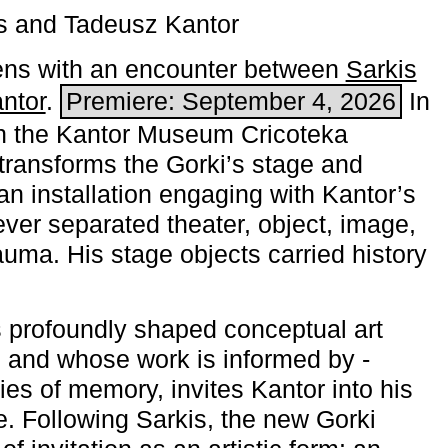
s and Tadeusz Kantor
ns with an encounter between
Sarkis
ntor
.
Premiere: September 4, 2026
In
h the ­Kantor Museum Cricoteka
transforms the Gorki’s stage and
an installation engaging with Kantor’s
ever separated theater, object, image,
uma. His stage objects carried history
 profoundly shaped conceptual art
 and whose work is informed by ­
ies of memory, invites Kantor into his
e. Following Sarkis, the new Gorki