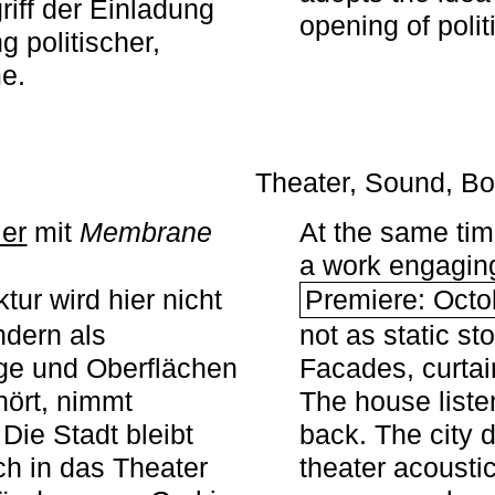
iff der Einladung
opening of polit
g politischer,
me.
Theater, Sound, Bo
ier
mit ­
Membrane
At the same ti
a work engaging 
tur wird hier nicht
Premiere: Octo
ndern als
not as static st
ge und Oberflächen
Facades, curta
ört, nimmt
The house liste
Die Stadt bleibt
back. The city 
sch in das Theater
theater acoustic