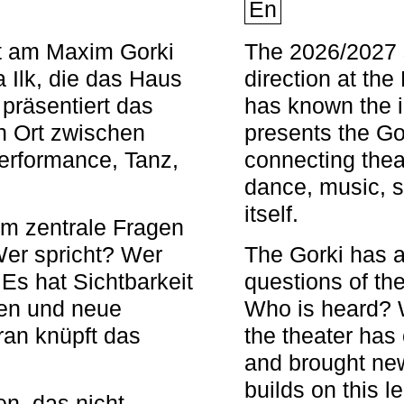
En
nt am Maxim Gorki
The 2026/2027 s
 Ilk, die das Haus
direction at th
 präsentiert das
has known the i
en Ort zwischen
presents the Go
Performance, Tanz,
connecting thea
dance, music, s
itself.
em zentrale Fragen
Wer spricht? Wer
The Gorki has a
s hat Sichtbarkeit
questions of th
en und neue
Who is heard? 
ran knüpft das
the theater has c
and brought new
builds on this l
n, das nicht