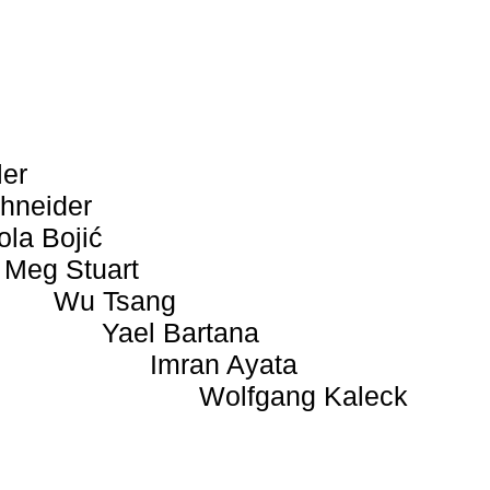
ler
hneider
ola Bojić
Meg Stuart
Wu Tsang
Yael Bartana
Imran Ayata
Wolfgang Kaleck