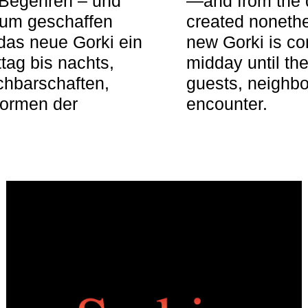
 Begehren – und
—and from the q
aum geschaffen
created nonethel
das neue Gorki ein
new Gorki is c
tag bis nachts,
midday until the
achbarschaften,
guests, neighbo
Formen der
encounter.