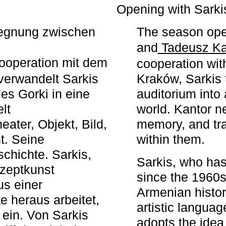
r
Opening with Sarki
egegnung zwischen
The season ope
and
Tadeusz Ka
ooperation mit dem
cooperation wit
erwandelt Sarkis
Kraków, Sarkis 
s Gorki in eine
auditorium into 
elt
world. Kantor n
ater, Objekt, Bild,
memory, and tra
t. Seine
within them.
chichte. Sarkis,
Sarkis, who has
nzeptkunst
since the 1960s
us einer
Armenian histor
e heraus arbeitet,
artistic languag
 ein. Von Sarkis
adopts the idea 