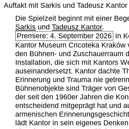
Auftakt mit Sarkis und Tadeusz Kanto
Die Spielzeit beginnt mit einer B
Sarkis
und
Tadeusz Kantor
.
Premiere: 4. September 2026
In K
Kantor Museum Cricoteka Kraków v
den Bühnen- und Zuschauerraum de
Installation, die sich mit Kantors W
auseinandersetzt. Kantor dachte The
Erinnerung und Trauma nie getrenn
Bühnenobjekte sind Träger von Ges
der seit den 1960er Jahren die Ko
entscheidend mitgeprägt hat und a
armenischen ­Erinnerungsgeschicht
lädt Kantor in sein eigenes Denken