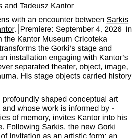
s and Tadeusz Kantor
ns with an encounter between
Sarkis
ntor
.
Premiere: September 4, 2026
In
h the ­Kantor Museum Cricoteka
transforms the Gorki’s stage and
an installation engaging with Kantor’s
ever separated theater, object, image,
uma. His stage objects carried history
 profoundly shaped conceptual art
 and whose work is informed by ­
ies of memory, invites Kantor into his
e. Following Sarkis, the new Gorki
of invitation as an artistic form: an