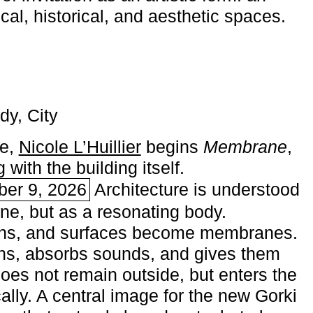
ical, historical, and aesthetic spaces.
dy, City
me,
Nicole L’Huillier
begins ­
Membrane
,
with the building itself.
ber 9, 2026
Architecture is understood
one, but as a resonating body.
ins, and surfaces become membranes.
ns, absorbs sounds, and gives them
does not remain outside, but enters the
ally. A central image for the new Gorki