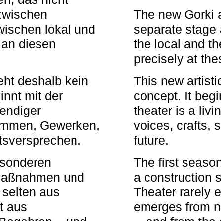
zwischen
The new Gorki 
wischen lokal und
separate stage 
u an diesen
the local and th
precisely at th
eht deshalb kein
This new artisti
nnt mit der
concept. It begi
bendiger
theater is a li
timmen, Gewerken,
voices, crafts,
tsversprechen.
future.
besonderen
The first seaso
rmaßnahmen und
a construction s
 selten aus
Theater rarely 
t aus
emerges from ne