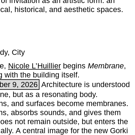
of invitation as an artistic form: an
ical, historical, and aesthetic spaces.
dy, City
me,
Nicole L’Huillier
begins ­
Membrane
,
with the building itself.
ber 9, 2026
Architecture is understood
one, but as a resonating body.
ins, and surfaces become membranes.
ns, absorbs sounds, and gives them
does not remain outside, but enters the
ally. A central image for the new Gorki