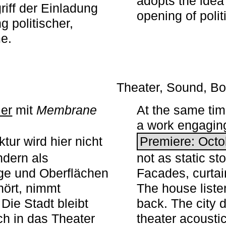
adopts the idea 
iff der Einladung
opening of polit
g politischer,
me.
Theater, Sound, Bo
ier
mit ­
Membrane
At the same ti
a work engaging 
tur wird hier nicht
Premiere: Octo
ndern als
not as static st
ge und Oberflächen
Facades, curta
ört, nimmt
The house liste
Die Stadt bleibt
back. The city 
sch in das Theater
theater acoustic