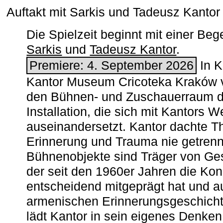
Auftakt mit Sarkis und Tadeusz Kanto
Die Spielzeit beginnt mit einer B
Sarkis
und
Tadeusz Kantor
.
Premiere: 4. September 2026
In K
Kantor Museum Cricoteka Kraków v
den Bühnen- und Zuschauerraum de
Installation, die sich mit Kantors W
auseinandersetzt. Kantor dachte The
Erinnerung und Trauma nie getrenn
Bühnenobjekte sind Träger von Ges
der seit den 1960er Jahren die Ko
entscheidend mitgeprägt hat und a
armenischen ­Erinnerungsgeschicht
lädt Kantor in sein eigenes Denken