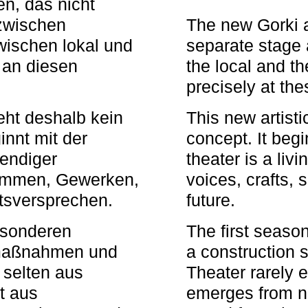
n, das nicht
zwischen
The new Gorki 
wischen lokal und
separate stage 
u an diesen
the local and th
precisely at th
eht deshalb kein
This new artisti
nnt mit der
concept. It begi
bendiger
theater is a li
timmen, Gewerken,
voices, crafts,
tsversprechen.
future.
besonderen
The first seaso
rmaßnahmen und
a construction s
 selten aus
Theater rarely 
t aus
emerges from ne