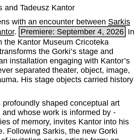
s and Tadeusz Kantor
ns with an encounter between
Sarkis
ntor
.
Premiere: September 4, 2026
In
h the ­Kantor Museum Cricoteka
transforms the Gorki’s stage and
an installation engaging with Kantor’s
ever separated theater, object, image,
uma. His stage objects carried history
 profoundly shaped conceptual art
 and whose work is informed by ­
ies of memory, invites Kantor into his
e. Following Sarkis, the new Gorki