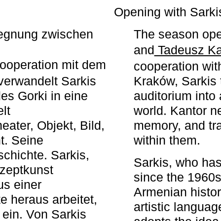
r
Opening with Sarki
egegnung zwischen
The season ope
and
Tadeusz Ka
ooperation mit dem
cooperation wit
erwandelt Sarkis
Kraków, Sarkis 
s Gorki in eine
auditorium into 
elt
world. Kantor n
ater, Objekt, Bild,
memory, and tra
t. Seine
within them.
chichte. Sarkis,
Sarkis, who has
nzeptkunst
since the 1960s
us einer
Armenian histor
e heraus arbeitet,
artistic languag
 ein. Von Sarkis