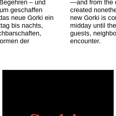
 Begehren – und
—and from the q
aum geschaffen
created nonethel
das neue Gorki ein
new Gorki is c
tag bis nachts,
midday until the
achbarschaften,
guests, neighbo
Formen der
encounter.