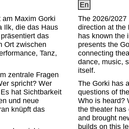
En
nt am Maxim Gorki
The 2026/2027 s
 Ilk, die das Haus
direction at th
 präsentiert das
has known the i
en Ort zwischen
presents the Go
Performance, Tanz,
connecting thea
dance, music, s
itself.
em zentrale Fragen
Wer spricht? Wer
The Gorki has a
s hat Sichtbarkeit
questions of th
en und neue
Who is heard? 
ran knüpft das
the theater has c
and brought new
builds on this l