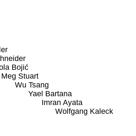
ler
hneider
ola Bojić
Meg Stuart
Wu Tsang
Yael Bartana
Imran Ayata
Wolfgang Kaleck