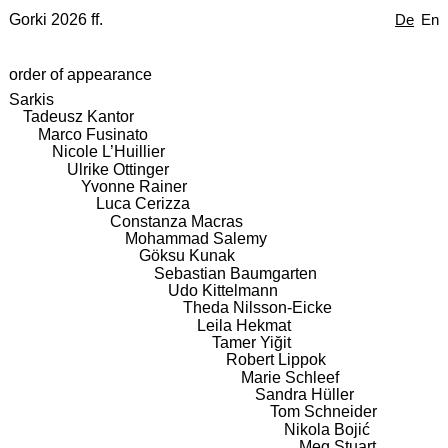
Gorki 2026 ff.
De
En
order of appearance
Sarkis
Tadeusz Kantor
Marco Fusinato
Nicole L’Huillier
Ulrike Ottinger
Yvonne Rainer
Luca Cerizza
Constanza Macras
Mohammad Salemy
Göksu Kunak
Sebastian Baumgarten
Udo Kittelmann
Theda Nilsson-Eicke
Leila Hekmat
Tamer Yiğit
Robert Lippok
Marie Schleef
Sandra Hüller
Tom Schneider
Nikola Bojić
Meg Stuart