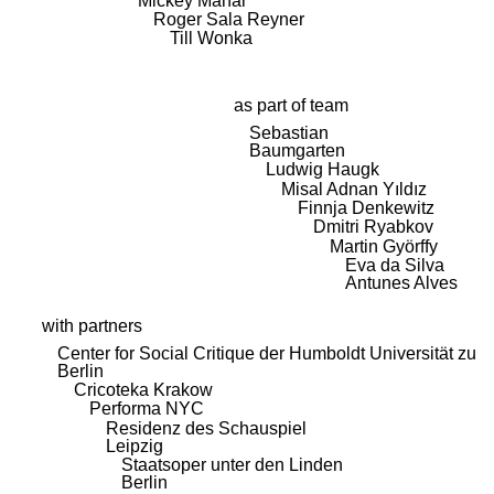
Mickey Mahar
Roger Sala Reyner
Till Wonka
as part of team
Sebastian
Baumgarten
Ludwig Haugk
Misal Adnan Yıldız
Finnja Denkewitz
Dmitri Ryabkov
Martin Györffy
Eva da Silva
Antunes Alves
with partners
Center for Social Critique der Humboldt Universität zu
Berlin
Cricoteka Krakow
Performa NYC
Residenz des Schauspiel
Leipzig
Staatsoper unter den Linden
Berlin