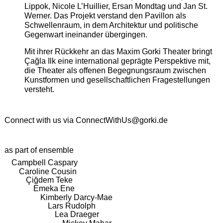
Lippok, Nicole L’Huillier, Ersan Mondtag und Jan St.
Werner. Das Projekt verstand den Pavillon als
Schwellenraum, in dem Architektur und politische
Gegenwart ineinander übergingen.
Mit ihrer Rückkehr an das Maxim Gorki Theater bringt
Çağla Ilk eine international geprägte Perspektive mit,
die Theater als offenen Begegnungsraum zwischen
Kunstformen und gesellschaftlichen Fragestellungen
versteht.
Connect with us via
ConnectWithUs@gorki.de
as part of ensemble
Campbell Caspary
Caroline Cousin
Çiğdem Teke
Emeka Ene
Kimberly Darcy-Mae
Lars Rudolph
Lea Draeger