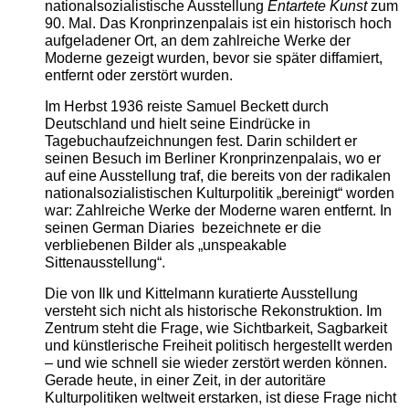
nationalsozialistische Ausstellung
Entartete Kunst
zum
90. Mal. Das Kronprinzenpalais ist ein historisch hoch
aufgeladener Ort, an dem zahlreiche Werke der
Moderne gezeigt wurden, bevor sie später diffamiert,
entfernt oder zerstört wurden.
Im Herbst 1936 reiste Samuel Beckett durch
Deutschland und hielt seine Eindrücke in
Tagebuchaufzeichnungen fest. Darin schildert er
seinen Besuch im Berliner Kronprinzenpalais, wo er
auf eine Ausstellung traf, die bereits von der radikalen
nationalsozialistischen Kulturpolitik „bereinigt“ worden
war: Zahlreiche Werke der Moderne waren entfernt. In
seinen German Diaries bezeichnete er die
verbliebenen Bilder als „unspeakable
Sittenausstellung“.
Die von Ilk und Kittelmann kuratierte Ausstellung
versteht sich nicht als historische Rekonstruktion. Im
Zentrum steht die Frage, wie Sichtbarkeit, Sagbarkeit
und künstlerische Freiheit politisch hergestellt werden
– und wie schnell sie wieder zerstört werden können.
Gerade heute, in einer Zeit, in der autoritäre
Kulturpolitiken weltweit erstarken, ist diese Frage nicht