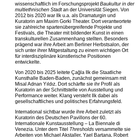
wissenschaftlich im Forschungsprojekt
Baukultur in der
multiethnischen Stadt
an der Universität Siegen. Von
2012 bis 2020 war Ilk u.a. als Dramaturgin und
Kuratorin am Maxim Gorki Theater. Dort verantwortete
sie zahlreiche spartenübergreifende Projekte und
Festivals, die Theater mit bildender Kunst in einen
transkulturellen Zusammenhang stellten. Besonders
prägend war ihre Arbeit am Berliner Herbstsalon, der
sich unter ihrer Mitgestaltung zu einem wichtigen Ort
für interdisziplinäre künstlerische Positionen
entwickelte.
Von 2020 bis 2025 leitete Çağla Ilk die Staatliche
Kunsthalle Baden-Baden, zunächst gemeinsam mit
Misal Adnan Yıldız. Dort schärfte sie ihr Profil als
Kuratorin an der Schnittstelle von Ausstellung und
Performance weiter. Klang versteht Ilk dabei als
gesellschaftliches und politisches Erfahrungsfeld.
International sichtbar wurde ihre Arbeit zuletzt als
Kuratorin des Deutschen Pavillons der 60.
Internationale Kunstausstellung – La Biennale di
Venezia. Unter dem Titel
Thresholds
versammelte sie
Arbeiten von Michael Akstaller, Yael Bartana, Robert