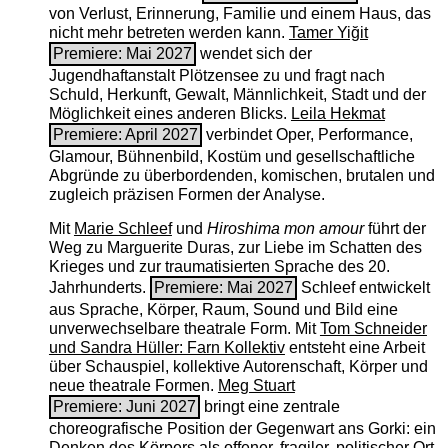
von Verlust, Erinnerung, Familie und einem Haus, das
nicht mehr betreten werden kann.
Tamer Yiğit
Premiere: Mai 2027
wendet sich der
Jugendhaftanstalt Plötzensee zu und fragt nach
Schuld, Herkunft, Gewalt, Männlichkeit, Stadt und der
Möglichkeit eines anderen Blicks.
Leila Hekmat
Premiere: April 2027
verbindet Oper, Performance,
Glamour, Bühnenbild, Kostüm und gesellschaftliche
Abgründe zu überbordenden, komischen, brutalen und
zugleich präzisen Formen der Analyse.
Mit
Marie Schleef
und
Hiroshima mon amour
führt der
Weg zu Marguerite Duras, zur Liebe im Schatten des
Krieges und zur traumatisierten Sprache des 20.
Jahrhunderts.
Premiere: Mai 2027
Schleef entwickelt
aus Sprache, Körper, Raum, Sound und Bild eine
unverwechselbare theatrale Form. Mit
Tom Schneider
und Sandra Hüller: Farn Kollektiv
entsteht eine Arbeit
über Schauspiel, kollektive Autorenschaft, Körper und
neue theatrale Formen.
Meg Stuart
Premiere: Juni 2027
bringt eine zentrale
choreografische Position der Gegenwart ans Gorki: ein
Denken des Körpers als offener, fragiler, politischer Ort.