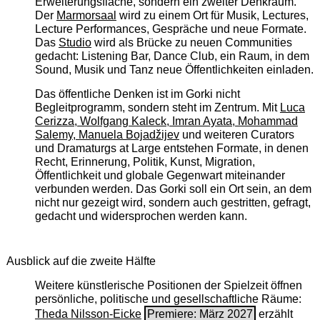
Erweiterungsfläche, sondern ein zweiter Denkraum.
Der
Marmorsaal
wird zu einem Ort für Musik, Lectures,
Lecture Performances, Gespräche und neue Formate.
Das
Studio
wird als Brücke zu neuen Communities
gedacht: Listening Bar, Dance Club, ein Raum, in dem
Sound, Musik und Tanz neue Öffentlichkeiten einladen.
Das öffentliche Denken ist im Gorki nicht
Begleitprogramm, sondern steht im Zentrum. Mit
Luca
Cerizza, Wolfgang Kaleck, Imran Ayata, Mohammad
Salemy, Manuela Bojadžijev
und weiteren Curators
und Dramaturgs at Large entstehen Formate, in denen
Recht, Erinnerung, Politik, Kunst, Migration,
Öffentlichkeit und globale Gegenwart miteinander
verbunden werden. Das Gorki soll ein Ort sein, an dem
nicht nur gezeigt wird, sondern auch gestritten, gefragt,
gedacht und widersprochen werden kann.
Ausblick auf die zweite Hälfte
Weitere künstlerische Positionen der Spielzeit öffnen
persönliche, politische und gesellschaftliche Räume:
Theda Nilsson-Eicke
Premiere: März 2027
erzählt