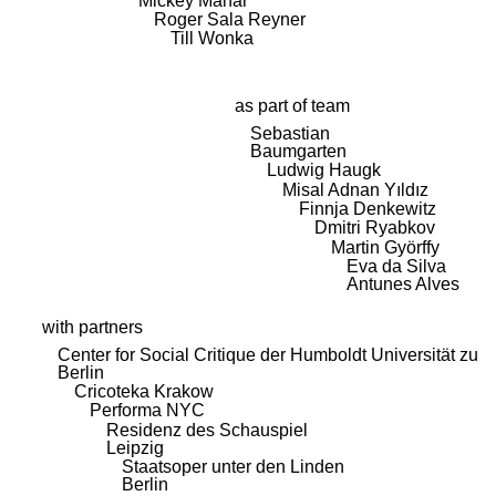
Mickey Mahar
Roger Sala Reyner
Till Wonka
as part of team
Sebastian
Baumgarten
Ludwig Haugk
Misal Adnan Yıldız
Finnja Denkewitz
Dmitri Ryabkov
Martin Györffy
Eva da Silva
Antunes Alves
with partners
Center for Social Critique der Humboldt Universität zu
Berlin
Cricoteka Krakow
Performa NYC
Residenz des Schauspiel
Leipzig
Staatsoper unter den Linden
Berlin