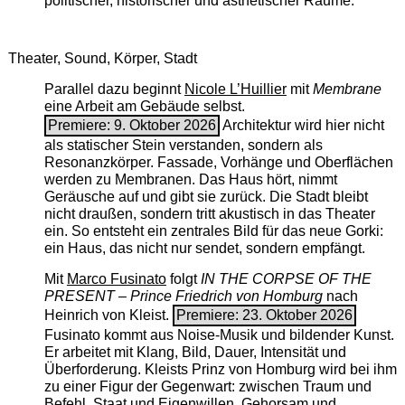
politischer, historischer und ästhetischer Räume.
Theater, Sound, Körper, Stadt
Parallel dazu beginnt
Nicole L’Huillier
mit ­
Membrane
eine Arbeit am Gebäude selbst.
Premiere: 9. Oktober 2026
Architektur wird hier nicht
als statischer Stein verstanden, sondern als
Resonanzkörper. Fassade, Vorhänge und Oberflächen
werden zu Membranen. Das Haus hört, nimmt
Geräusche auf und gibt sie zurück. Die Stadt bleibt
nicht draußen, sondern tritt akustisch in das Theater
ein. So entsteht ein zentrales Bild für das neue Gorki:
ein Haus, das nicht nur sendet, sondern empfängt.
Mit
Marco Fusinato
folgt
IN THE CORPSE OF THE
PRESENT – Prince Friedrich von Homburg
nach
Heinrich von Kleist.
Premiere: 23. Oktober 2026
Fusinato kommt aus Noise-Musik und bildender Kunst.
Er arbeitet mit Klang, Bild, Dauer, Intensität und
Überforderung. Kleists Prinz von Homburg wird bei ihm
zu einer Figur der Gegenwart: zwischen Traum und
Befehl, Staat und Eigenwillen, Gehorsam und