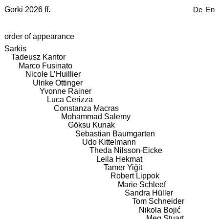
Gorki 2026 ff.
De
En
order of appearance
Sarkis
Tadeusz Kantor
Marco Fusinato
Nicole L’Huillier
Ulrike Ottinger
Yvonne Rainer
Luca Cerizza
Constanza Macras
Mohammad Salemy
Göksu Kunak
Sebastian Baumgarten
Udo Kittelmann
Theda Nilsson-Eicke
Leila Hekmat
Tamer Yiğit
Robert Lippok
Marie Schleef
Sandra Hüller
Tom Schneider
Nikola Bojić
Meg Stuart