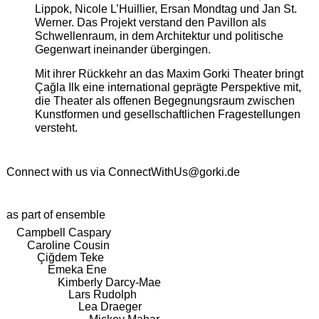
Lippok, Nicole L’Huillier, Ersan Mondtag und Jan St.
Werner. Das Projekt verstand den Pavillon als
Schwellenraum, in dem Architektur und politische
Gegenwart ineinander übergingen.
Mit ihrer Rückkehr an das Maxim Gorki Theater bringt
Çağla Ilk eine international geprägte Perspektive mit,
die Theater als offenen Begegnungsraum zwischen
Kunstformen und gesellschaftlichen Fragestellungen
versteht.
Connect with us via
ConnectWithUs@gorki.de
as part of ensemble
Campbell Caspary
Caroline Cousin
Çiğdem Teke
Emeka Ene
Kimberly Darcy-Mae
Lars Rudolph
Lea Draeger