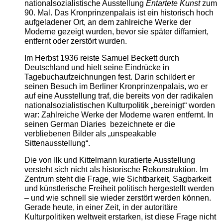
nationalsozialistische Ausstellung
Entartete Kunst
zum
90. Mal. Das Kronprinzenpalais ist ein historisch hoch
aufgeladener Ort, an dem zahlreiche Werke der
Moderne gezeigt wurden, bevor sie später diffamiert,
entfernt oder zerstört wurden.
Im Herbst 1936 reiste Samuel Beckett durch
Deutschland und hielt seine Eindrücke in
Tagebuchaufzeichnungen fest. Darin schildert er
seinen Besuch im Berliner Kronprinzenpalais, wo er
auf eine Ausstellung traf, die bereits von der radikalen
nationalsozialistischen Kulturpolitik „bereinigt“ worden
war: Zahlreiche Werke der Moderne waren entfernt. In
seinen German Diaries bezeichnete er die
verbliebenen Bilder als „unspeakable
Sittenausstellung“.
Die von Ilk und Kittelmann kuratierte Ausstellung
versteht sich nicht als historische Rekonstruktion. Im
Zentrum steht die Frage, wie Sichtbarkeit, Sagbarkeit
und künstlerische Freiheit politisch hergestellt werden
– und wie schnell sie wieder zerstört werden können.
Gerade heute, in einer Zeit, in der autoritäre
Kulturpolitiken weltweit erstarken, ist diese Frage nicht