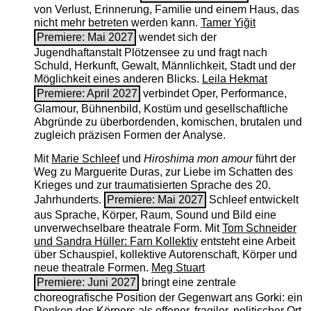
von Verlust, Erinnerung, Familie und einem Haus, das
nicht mehr betreten werden kann.
Tamer Yiğit
Premiere: Mai 2027
wendet sich der
Jugendhaftanstalt Plötzensee zu und fragt nach
Schuld, Herkunft, Gewalt, Männlichkeit, Stadt und der
Möglichkeit eines anderen Blicks.
Leila Hekmat
Premiere: April 2027
verbindet Oper, Performance,
Glamour, Bühnenbild, Kostüm und gesellschaftliche
Abgründe zu überbordenden, komischen, brutalen und
zugleich präzisen Formen der Analyse.
Mit
Marie Schleef
und
Hiroshima mon amour
führt der
Weg zu Marguerite Duras, zur Liebe im Schatten des
Krieges und zur traumatisierten Sprache des 20.
Jahrhunderts.
Premiere: Mai 2027
Schleef entwickelt
aus Sprache, Körper, Raum, Sound und Bild eine
unverwechselbare theatrale Form. Mit
Tom Schneider
und Sandra Hüller: Farn Kollektiv
entsteht eine Arbeit
über Schauspiel, kollektive Autorenschaft, Körper und
neue theatrale Formen.
Meg Stuart
Premiere: Juni 2027
bringt eine zentrale
choreografische Position der Gegenwart ans Gorki: ein
Denken des Körpers als offener, fragiler, politischer Ort.