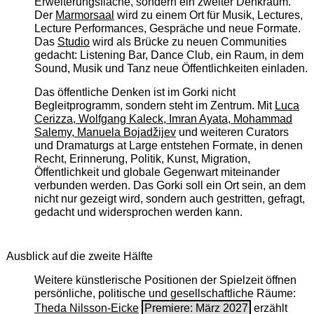
Erweiterungsfläche, sondern ein zweiter Denkraum.
Der
Marmorsaal
wird zu einem Ort für Musik, Lectures,
Lecture Performances, Gespräche und neue Formate.
Das
Studio
wird als Brücke zu neuen Communities
gedacht: Listening Bar, Dance Club, ein Raum, in dem
Sound, Musik und Tanz neue Öffentlichkeiten einladen.
Das öffentliche Denken ist im Gorki nicht
Begleitprogramm, sondern steht im Zentrum. Mit
Luca
Cerizza, Wolfgang Kaleck, Imran Ayata, Mohammad
Salemy, Manuela Bojadžijev
und weiteren Curators
und Dramaturgs at Large entstehen Formate, in denen
Recht, Erinnerung, Politik, Kunst, Migration,
Öffentlichkeit und globale Gegenwart miteinander
verbunden werden. Das Gorki soll ein Ort sein, an dem
nicht nur gezeigt wird, sondern auch gestritten, gefragt,
gedacht und widersprochen werden kann.
Ausblick auf die zweite Hälfte
Weitere künstlerische Positionen der Spielzeit öffnen
persönliche, politische und gesellschaftliche Räume:
Theda Nilsson-Eicke
Premiere: März 2027
erzählt