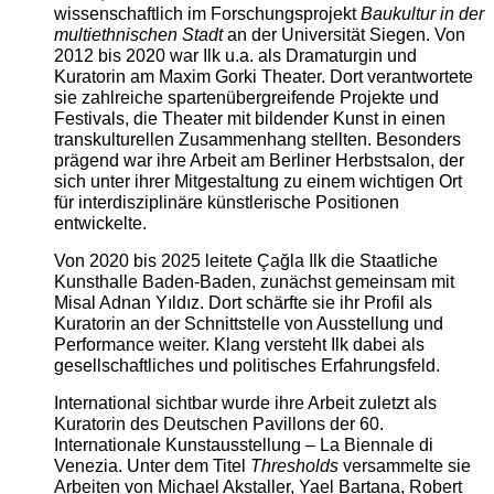
wissenschaftlich im Forschungsprojekt
Baukultur in der
multiethnischen Stadt
an der Universität Siegen. Von
2012 bis 2020 war Ilk u.a. als Dramaturgin und
Kuratorin am Maxim Gorki Theater. Dort verantwortete
sie zahlreiche spartenübergreifende Projekte und
Festivals, die Theater mit bildender Kunst in einen
transkulturellen Zusammenhang stellten. Besonders
prägend war ihre Arbeit am Berliner Herbstsalon, der
sich unter ihrer Mitgestaltung zu einem wichtigen Ort
für interdisziplinäre künstlerische Positionen
entwickelte.
Von 2020 bis 2025 leitete Çağla Ilk die Staatliche
Kunsthalle Baden-Baden, zunächst gemeinsam mit
Misal Adnan Yıldız. Dort schärfte sie ihr Profil als
Kuratorin an der Schnittstelle von Ausstellung und
Performance weiter. Klang versteht Ilk dabei als
gesellschaftliches und politisches Erfahrungsfeld.
International sichtbar wurde ihre Arbeit zuletzt als
Kuratorin des Deutschen Pavillons der 60.
Internationale Kunstausstellung – La Biennale di
Venezia. Unter dem Titel
Thresholds
versammelte sie
Arbeiten von Michael Akstaller, Yael Bartana, Robert