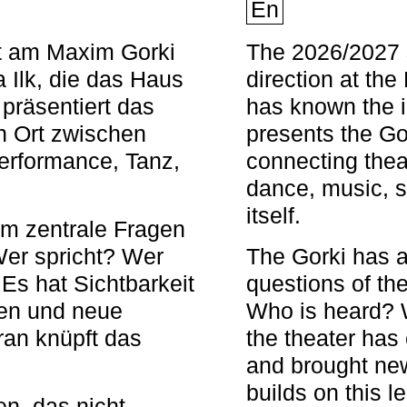
En
nt am Maxim Gorki
The 2026/2027 s
 Ilk, die das Haus
direction at th
 präsentiert das
has known the i
en Ort zwischen
presents the Go
Performance, Tanz,
connecting thea
dance, music, s
itself.
em zentrale Fragen
Wer spricht? Wer
The Gorki has a
s hat Sichtbarkeit
questions of th
en und neue
Who is heard? 
ran knüpft das
the theater has c
and brought new
builds on this l
n, das nicht