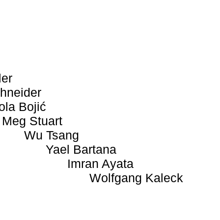
ler
hneider
ola Bojić
Meg Stuart
Wu Tsang
Yael Bartana
Imran Ayata
Wolfgang Kaleck