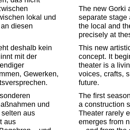
zwischen
The new Gorki 
wischen lokal und
separate stage 
u an diesen
the local and th
precisely at th
eht deshalb kein
This new artisti
nnt mit der
concept. It begi
bendiger
theater is a li
timmen, Gewerken,
voices, crafts,
tsversprechen.
future.
besonderen
The first seaso
rmaßnahmen und
a construction s
 selten aus
Theater rarely 
t aus
emerges from ne