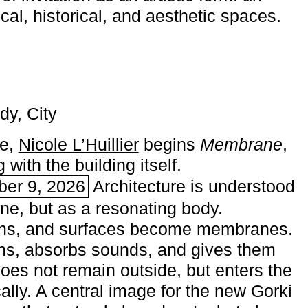
ical, historical, and aesthetic spaces.
dy, City
me,
Nicole L’Huillier
begins ­
Membrane
,
with the building itself.
ber 9, 2026
Architecture is understood
one, but as a resonating body.
ins, and surfaces become membranes.
ns, absorbs sounds, and gives them
does not remain outside, but enters the
ally. A central image for the new Gorki