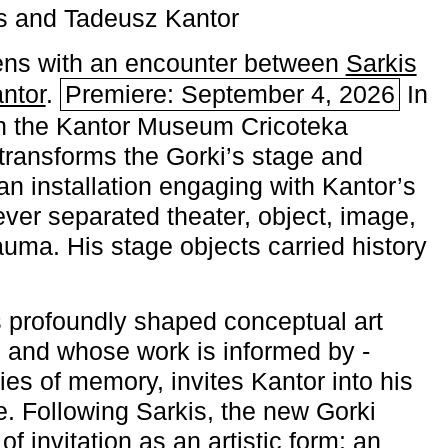
s and Tadeusz Kantor
ns with an encounter between
Sarkis
ntor
.
Premiere: September 4, 2026
In
h the ­Kantor Museum Cricoteka
transforms the Gorki’s stage and
an installation engaging with Kantor’s
ever separated theater, object, image,
uma. His stage objects carried history
 profoundly shaped conceptual art
 and whose work is informed by ­
ies of memory, invites Kantor into his
e. Following Sarkis, the new Gorki
of invitation as an artistic form: an