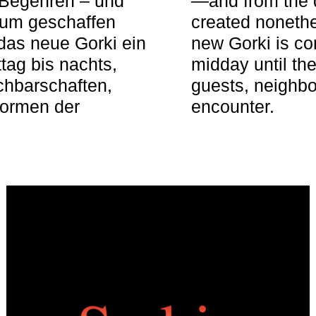
 Begehren – und
—and from the q
aum geschaffen
created nonethel
das neue Gorki ein
new Gorki is c
tag bis nachts,
midday until the
achbarschaften,
guests, neighbo
Formen der
encounter.