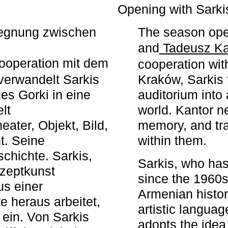
r
Opening with Sarki
egegnung zwischen
The season ope
and
Tadeusz Ka
ooperation mit dem
cooperation wit
erwandelt Sarkis
Kraków, Sarkis 
s Gorki in eine
auditorium into 
elt
world. Kantor n
ater, Objekt, Bild,
memory, and tra
t. Seine
within them.
chichte. Sarkis,
Sarkis, who has
nzeptkunst
since the 1960s
us einer
Armenian histor
e heraus arbeitet,
artistic languag
 ein. Von Sarkis
adopts the idea 