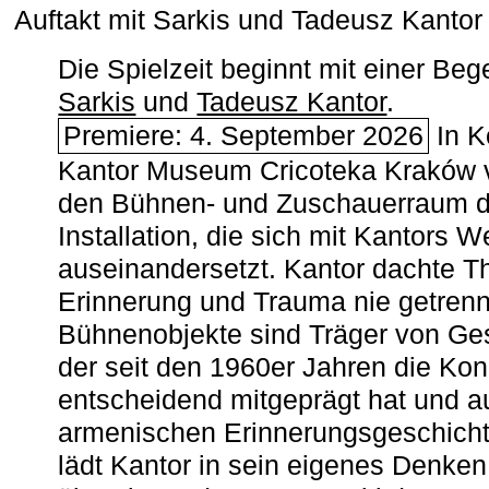
Auftakt mit Sarkis und Tadeusz Kanto
Die Spielzeit beginnt mit einer B
Sarkis
und
Tadeusz Kantor
.
Premiere: 4. September 2026
In K
Kantor Museum Cricoteka Kraków v
den Bühnen- und Zuschauerraum de
Installation, die sich mit Kantors W
auseinandersetzt. Kantor dachte The
Erinnerung und Trauma nie getrenn
Bühnenobjekte sind Träger von Ges
der seit den 1960er Jahren die Ko
entscheidend mitgeprägt hat und a
armenischen ­Erinnerungsgeschicht
lädt Kantor in sein eigenes Denken