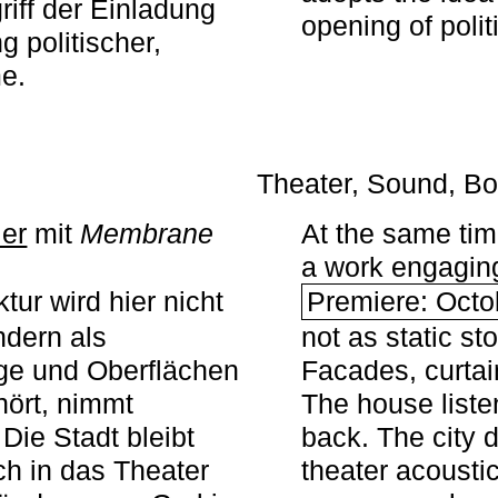
iff der Einladung
opening of polit
g politischer,
me.
Theater, Sound, Bo
ier
mit ­
Membrane
At the same ti
a work engaging 
tur wird hier nicht
Premiere: Octo
ndern als
not as static st
ge und Oberflächen
Facades, curta
ört, nimmt
The house liste
Die Stadt bleibt
back. The city 
sch in das Theater
theater acoustic