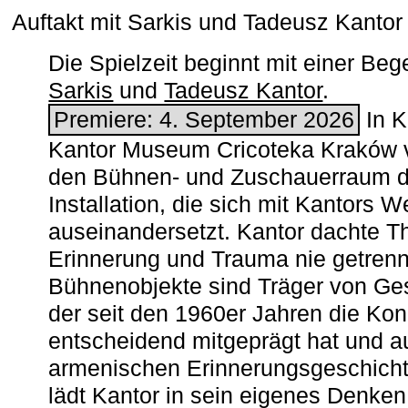
Auftakt mit Sarkis und Tadeusz Kanto
Die Spielzeit beginnt mit einer B
Sarkis
und
Tadeusz Kantor
.
Premiere: 4. September 2026
In K
Kantor Museum Cricoteka Kraków v
den Bühnen- und Zuschauerraum de
Installation, die sich mit Kantors W
auseinandersetzt. Kantor dachte The
Erinnerung und Trauma nie getrenn
Bühnenobjekte sind Träger von Ges
der seit den 1960er Jahren die Ko
entscheidend mitgeprägt hat und a
armenischen ­Erinnerungsgeschicht
lädt Kantor in sein eigenes Denken