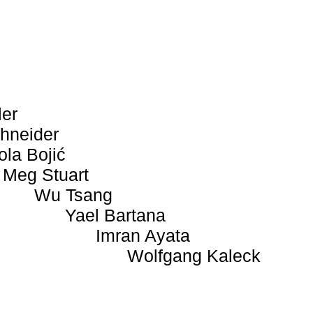
ler
hneider
ola Bojić
Meg Stuart
Wu Tsang
Yael Bartana
Imran Ayata
Wolfgang Kaleck