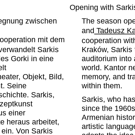
r
Opening with Sarki
egegnung zwischen
The season ope
and
Tadeusz Ka
ooperation mit dem
cooperation wit
erwandelt Sarkis
Kraków, Sarkis 
s Gorki in eine
auditorium into 
elt
world. Kantor n
ater, Objekt, Bild,
memory, and tra
t. Seine
within them.
chichte. Sarkis,
Sarkis, who has
nzeptkunst
since the 1960s
us einer
Armenian histor
e heraus arbeitet,
artistic languag
 ein. Von Sarkis