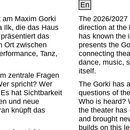
En
nt am Maxim Gorki
The 2026/2027 s
 Ilk, die das Haus
direction at th
 präsentiert das
has known the i
en Ort zwischen
presents the Go
Performance, Tanz,
connecting thea
dance, music, s
itself.
em zentrale Fragen
Wer spricht? Wer
The Gorki has a
s hat Sichtbarkeit
questions of th
en und neue
Who is heard? 
ran knüpft das
the theater has c
and brought new
builds on this l