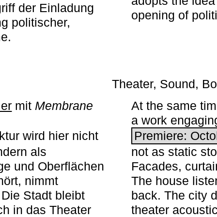
adopts the idea 
iff der Einladung
opening of polit
g politischer,
me.
Theater, Sound, Bo
ier
mit ­
Membrane
At the same ti
a work engaging 
tur wird hier nicht
Premiere: Octo
ndern als
not as static st
ge und Oberflächen
Facades, curta
ört, nimmt
The house liste
Die Stadt bleibt
back. The city 
sch in das Theater
theater acoustic