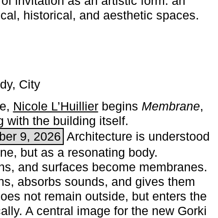
of invitation as an artistic form: an
ical, historical, and aesthetic spaces.
dy, City
me,
Nicole L’Huillier
begins ­
Membrane
,
with the building itself.
ber 9, 2026
Architecture is understood
one, but as a resonating body.
ins, and surfaces become membranes.
ns, absorbs sounds, and gives them
does not remain outside, but enters the
ally. A central image for the new Gorki