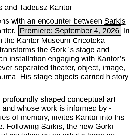
s and Tadeusz Kantor
ns with an encounter between
Sarkis
ntor
.
Premiere: September 4, 2026
In
h the ­Kantor Museum Cricoteka
transforms the Gorki’s stage and
an installation engaging with Kantor’s
ever separated theater, object, image,
uma. His stage objects carried history
 profoundly shaped conceptual art
 and whose work is informed by ­
ies of memory, invites Kantor into his
e. Following Sarkis, the new Gorki