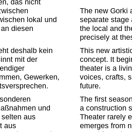
n, das nicht
zwischen
The new Gorki 
wischen lokal und
separate stage 
u an diesen
the local and th
precisely at th
eht deshalb kein
This new artisti
nnt mit der
concept. It begi
bendiger
theater is a li
timmen, Gewerken,
voices, crafts,
tsversprechen.
future.
besonderen
The first seaso
rmaßnahmen und
a construction s
 selten aus
Theater rarely 
t aus
emerges from ne