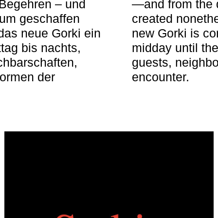
 Begehren – und
—and from the q
aum geschaffen
created nonethel
das neue Gorki ein
new Gorki is c
tag bis nachts,
midday until the
achbarschaften,
guests, neighbo
Formen der
encounter.