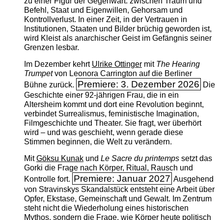
zu einer Figur der Gegenwart: zwischen Traum und
Befehl, Staat und Eigenwillen, Gehorsam und
Kontrollverlust. In einer Zeit, in der Vertrauen in
Institutionen, Staaten und Bilder brüchig geworden ist,
wird Kleist als anarchischer Geist im Gefängnis seiner
Grenzen lesbar.
Im Dezember kehrt
Ulrike Ottinger
mit
The ­Hearing
Trumpet
von Leonora Carrington auf die Berliner
Premiere: 3. Dezember 2026
Bühne zurück.
Die
Geschichte einer 92-jährigen Frau, die in ein
Altersheim kommt und dort eine Revolution beginnt,
verbindet Surrealismus, feministische Imagination,
Filmgeschichte und Theater. Sie fragt, wer überhört
wird – und was geschieht, wenn gerade diese
Stimmen beginnen, die Welt zu verändern.
Mit
Göksu Kunak
und
Le Sacre du printemps
setzt das
Gorki die Frage nach Körper, Ritual, Rausch und
Premiere: Januar 2027
Kontrolle fort.
Ausgehend
von Stravinskys Skandalstück entsteht eine Arbeit über
Opfer, Ekstase, Gemeinschaft und Gewalt. Im Zentrum
steht nicht die Wiederholung eines historischen
Mythos, sondern die Frage, wie Körper heute politisch