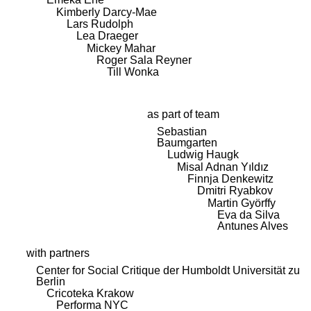
Kimberly Darcy-Mae
Lars Rudolph
Lea Draeger
Mickey Mahar
Roger Sala Reyner
Till Wonka
as part of team
Sebastian
Baumgarten
Ludwig Haugk
Misal Adnan Yıldız
Finnja Denkewitz
Dmitri Ryabkov
Martin Györffy
Eva da Silva
Antunes Alves
with partners
Center for Social Critique der Humboldt Universität zu
Berlin
Cricoteka Krakow
Performa NYC