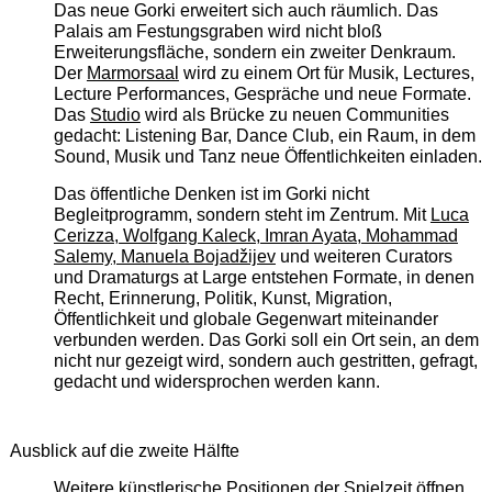
Das neue Gorki erweitert sich auch räumlich. Das
Palais am Festungsgraben wird nicht bloß
Erweiterungsfläche, sondern ein zweiter Denkraum.
Der
Marmorsaal
wird zu einem Ort für Musik, Lectures,
Lecture Performances, Gespräche und neue Formate.
Das
Studio
wird als Brücke zu neuen Communities
gedacht: Listening Bar, Dance Club, ein Raum, in dem
Sound, Musik und Tanz neue Öffentlichkeiten einladen.
Das öffentliche Denken ist im Gorki nicht
Begleitprogramm, sondern steht im Zentrum. Mit
Luca
Cerizza, Wolfgang Kaleck, Imran Ayata, Mohammad
Salemy, Manuela Bojadžijev
und weiteren Curators
und Dramaturgs at Large entstehen Formate, in denen
Recht, Erinnerung, Politik, Kunst, Migration,
Öffentlichkeit und globale Gegenwart miteinander
verbunden werden. Das Gorki soll ein Ort sein, an dem
nicht nur gezeigt wird, sondern auch gestritten, gefragt,
gedacht und widersprochen werden kann.
Ausblick auf die zweite Hälfte
Weitere künstlerische Positionen der Spielzeit öffnen