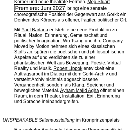
Körper und neue theatrale Formen.
Meg Stuart
Premiere: Juni 2027
bringt eine zentrale
choreografische Position der Gegenwart ans Gorki: ein
Denken des Körpers als offener, fragiler, politischer Ort.
Mit
Yael Bartana
entsteht eine neue Produktion zu
Ritual, Nation, Erinnerung, Gemeinschaft und
politischer Imagination.
Wu Tsang
und ihre Company
Moved by Motion nehmen sich eines klassischen
Stoffs an, spüren die poetischen und philosophischen
Aspekte auf und verdichten sie zu einer
phantastischen Welt aus Bewegung, Poesie, Virtual
Reality und Musik.
Robert Lippok
entwickelt eine
Auftragsarbeit im Dialog mit dem Gorki-Archiv und
versteht Archiv nicht als abgeschlossene
Vergangenheit, sondern als Klang, Speicher und
bewegliches Material.
Ayham Majid Agha
öffnet einen
Raum, in dem Theater, Installation, Exil, Erinnerung
und Sprache ineinandergreifen.
UNSPEAKABLE Sittenausstellung
im
Kronprinzenpalais
Ein zentraler Bestandteil der neuen Programmatik ist