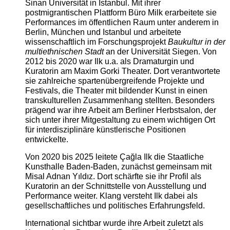
Sinan Universität in Istanbul. Mit ihrer
postmigrantischen Plattform Büro Milk erarbeitete sie
Performances im öffentlichen Raum unter anderem in
Berlin, München und Istanbul und arbeitete
wissenschaftlich im Forschungsprojekt
Baukultur in der
multiethnischen Stadt
an der Universität Siegen. Von
2012 bis 2020 war Ilk u.a. als Dramaturgin und
Kuratorin am Maxim Gorki Theater. Dort verantwortete
sie zahlreiche spartenübergreifende Projekte und
Festivals, die Theater mit bildender Kunst in einen
transkulturellen Zusammenhang stellten. Besonders
prägend war ihre Arbeit am Berliner Herbstsalon, der
sich unter ihrer Mitgestaltung zu einem wichtigen Ort
für interdisziplinäre künstlerische Positionen
entwickelte.
Von 2020 bis 2025 leitete Çağla Ilk die Staatliche
Kunsthalle Baden-Baden, zunächst gemeinsam mit
Misal Adnan Yıldız. Dort schärfte sie ihr Profil als
Kuratorin an der Schnittstelle von Ausstellung und
Performance weiter. Klang versteht Ilk dabei als
gesellschaftliches und politisches Erfahrungsfeld.
International sichtbar wurde ihre Arbeit zuletzt als