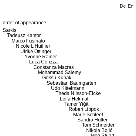
De
En
order of appearance
Sarkis
Tadeusz Kantor
Marco Fusinato
Nicole L’Huillier
Ulrike Ottinger
Yvonne Rainer
Luca Cerizza
Constanza Macras
Mohammad Salemy
Göksu Kunak
Sebastian Baumgarten
Udo Kittelmann
Theda Nilsson-Eicke
Leila Hekmat
Tamer Yiğit
Robert Lippok
Marie Schleef
Sandra Hüller
Tom Schneider
Nikola Bojić
Meg Stuart