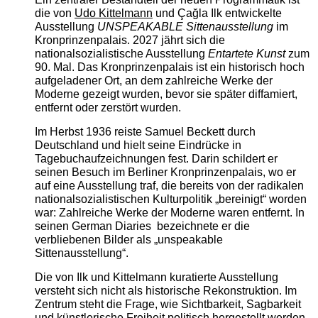
die von
Udo Kittelmann
und Çağla Ilk entwickelte
Ausstellung
UNSPEAKABLE Sittenausstellung
im
Kronprinzenpalais. 2027 jährt sich die
nationalsozialistische Ausstellung
Entartete Kunst
zum
90. Mal. Das Kronprinzenpalais ist ein historisch hoch
aufgeladener Ort, an dem zahlreiche Werke der
Moderne gezeigt wurden, bevor sie später diffamiert,
entfernt oder zerstört wurden.
Im Herbst 1936 reiste Samuel Beckett durch
Deutschland und hielt seine Eindrücke in
Tagebuchaufzeichnungen fest. Darin schildert er
seinen Besuch im Berliner Kronprinzenpalais, wo er
auf eine Ausstellung traf, die bereits von der radikalen
nationalsozialistischen Kulturpolitik „bereinigt“ worden
war: Zahlreiche Werke der Moderne waren entfernt. In
seinen German Diaries bezeichnete er die
verbliebenen Bilder als „unspeakable
Sittenausstellung“.
Die von Ilk und Kittelmann kuratierte Ausstellung
versteht sich nicht als historische Rekonstruktion. Im
Zentrum steht die Frage, wie Sichtbarkeit, Sagbarkeit
und künstlerische Freiheit politisch hergestellt werden