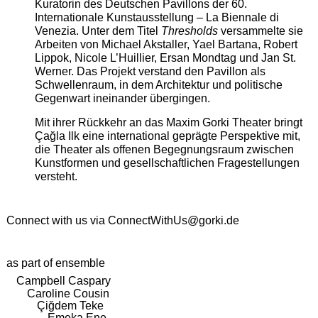
Kuratorin des Deutschen Pavillons der 60.
Internationale Kunstausstellung – La Biennale di
Venezia. Unter dem Titel
Thresholds
versammelte sie
Arbeiten von Michael Akstaller, Yael Bartana, Robert
Lippok, Nicole L’Huillier, Ersan Mondtag und Jan St.
Werner. Das Projekt verstand den Pavillon als
Schwellenraum, in dem Architektur und politische
Gegenwart ineinander übergingen.
Mit ihrer Rückkehr an das Maxim Gorki Theater bringt
Çağla Ilk eine international geprägte Perspektive mit,
die Theater als offenen Begegnungsraum zwischen
Kunstformen und gesellschaftlichen Fragestellungen
versteht.
Connect with us via
ConnectWithUs@gorki.de
as part of ensemble
Campbell Caspary
Caroline Cousin
Çiğdem Teke
Emeka Ene