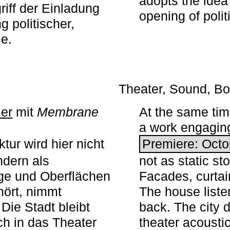
adopts the idea 
iff der Einladung
opening of polit
g politischer,
me.
Theater, Sound, Bo
ier
mit ­
Membrane
At the same ti
a work engaging 
tur wird hier nicht
Premiere: Octo
ndern als
not as static st
ge und Oberflächen
Facades, curta
ört, nimmt
The house liste
Die Stadt bleibt
back. The city 
sch in das Theater
theater acoustic