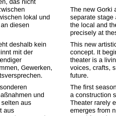
n, das nicht
zwischen
The new Gorki 
wischen lokal und
separate stage 
u an diesen
the local and th
precisely at th
eht deshalb kein
This new artisti
nnt mit der
concept. It begi
bendiger
theater is a li
timmen, Gewerken,
voices, crafts,
tsversprechen.
future.
besonderen
The first seaso
rmaßnahmen und
a construction s
 selten aus
Theater rarely 
t aus
emerges from ne