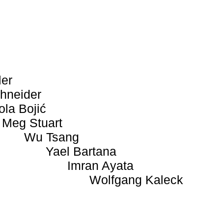
ler
hneider
ola Bojić
Meg Stuart
Wu Tsang
Yael Bartana
Imran Ayata
Wolfgang Kaleck