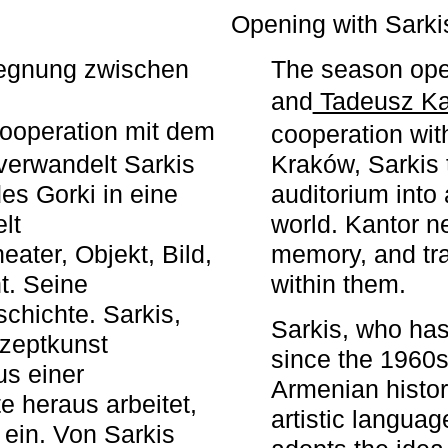
r
Opening with Sarki
egegnung zwischen
The season ope
and
Tadeusz Ka
ooperation mit dem
cooperation wit
erwandelt Sarkis
Kraków, Sarkis 
s Gorki in eine
auditorium into 
elt
world. Kantor n
ater, Objekt, Bild,
memory, and tra
t. Seine
within them.
chichte. Sarkis,
Sarkis, who has
nzeptkunst
since the 1960s
us einer
Armenian histor
e heraus arbeitet,
artistic languag
 ein. Von Sarkis