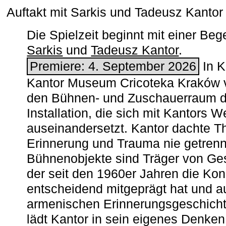
Auftakt mit Sarkis und Tadeusz Kanto
Die Spielzeit beginnt mit einer B
Sarkis
und
Tadeusz Kantor
.
Premiere: 4. September 2026
In K
Kantor Museum Cricoteka Kraków v
den Bühnen- und Zuschauerraum de
Installation, die sich mit Kantors W
auseinandersetzt. Kantor dachte The
Erinnerung und Trauma nie getrenn
Bühnenobjekte sind Träger von Ges
der seit den 1960er Jahren die Ko
entscheidend mitgeprägt hat und a
armenischen ­Erinnerungsgeschicht
lädt Kantor in sein eigenes Denken