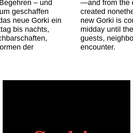
 Begehren – und
—and from the q
aum geschaffen
created nonethel
das neue Gorki ein
new Gorki is c
tag bis nachts,
midday until the
achbarschaften,
guests, neighbo
Formen der
encounter.