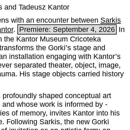
s and Tadeusz Kantor
ns with an encounter between
Sarkis
ntor
.
Premiere: September 4, 2026
In
h the ­Kantor Museum Cricoteka
transforms the Gorki’s stage and
an installation engaging with Kantor’s
ever separated theater, object, image,
uma. His stage objects carried history
 profoundly shaped conceptual art
 and whose work is informed by ­
ies of memory, invites Kantor into his
e. Following Sarkis, the new Gorki