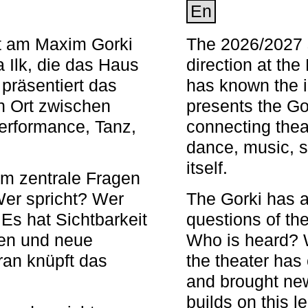
En
nt am Maxim Gorki
The 2026/2027 s
 Ilk, die das Haus
direction at th
 präsentiert das
has known the i
en Ort zwischen
presents the Go
Performance, Tanz,
connecting thea
dance, music, s
itself.
em zentrale Fragen
Wer spricht? Wer
The Gorki has a
s hat Sichtbarkeit
questions of th
en und neue
Who is heard? 
ran knüpft das
the theater has c
and brought new
builds on this l