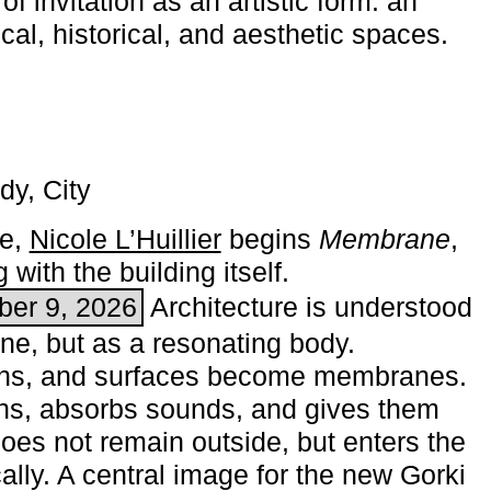
of invitation as an artistic form: an
ical, historical, and aesthetic spaces.
dy, City
me,
Nicole L’Huillier
begins ­
Membrane
,
with the building itself.
ber 9, 2026
Architecture is understood
one, but as a resonating body.
ins, and surfaces become membranes.
ns, absorbs sounds, and gives them
does not remain outside, but enters the
ally. A central image for the new Gorki