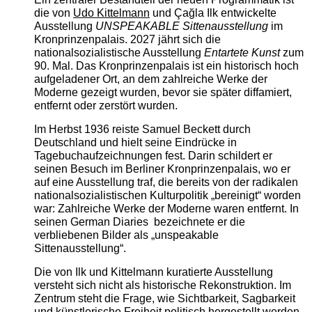
die von
Udo Kittelmann
und Çağla Ilk entwickelte
Ausstellung
UNSPEAKABLE Sittenausstellung
im
Kronprinzenpalais. 2027 jährt sich die
nationalsozialistische Ausstellung
Entartete Kunst
zum
90. Mal. Das Kronprinzenpalais ist ein historisch hoch
aufgeladener Ort, an dem zahlreiche Werke der
Moderne gezeigt wurden, bevor sie später diffamiert,
entfernt oder zerstört wurden.
Im Herbst 1936 reiste Samuel Beckett durch
Deutschland und hielt seine Eindrücke in
Tagebuchaufzeichnungen fest. Darin schildert er
seinen Besuch im Berliner Kronprinzenpalais, wo er
auf eine Ausstellung traf, die bereits von der radikalen
nationalsozialistischen Kulturpolitik „bereinigt“ worden
war: Zahlreiche Werke der Moderne waren entfernt. In
seinen German Diaries bezeichnete er die
verbliebenen Bilder als „unspeakable
Sittenausstellung“.
Die von Ilk und Kittelmann kuratierte Ausstellung
versteht sich nicht als historische Rekonstruktion. Im
Zentrum steht die Frage, wie Sichtbarkeit, Sagbarkeit
und künstlerische Freiheit politisch hergestellt werden