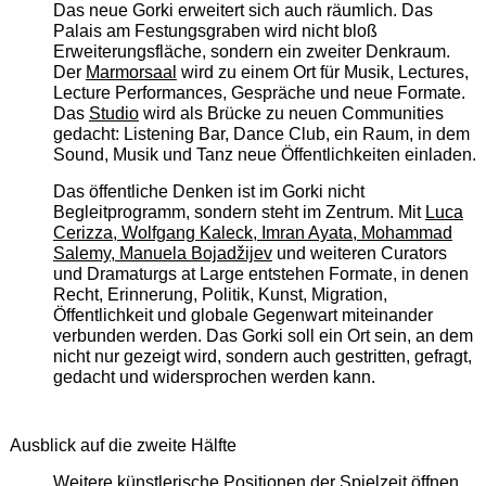
Das neue Gorki erweitert sich auch räumlich. Das
Palais am Festungsgraben wird nicht bloß
Erweiterungsfläche, sondern ein zweiter Denkraum.
Der
Marmorsaal
wird zu einem Ort für Musik, Lectures,
Lecture Performances, Gespräche und neue Formate.
Das
Studio
wird als Brücke zu neuen Communities
gedacht: Listening Bar, Dance Club, ein Raum, in dem
Sound, Musik und Tanz neue Öffentlichkeiten einladen.
Das öffentliche Denken ist im Gorki nicht
Begleitprogramm, sondern steht im Zentrum. Mit
Luca
Cerizza, Wolfgang Kaleck, Imran Ayata, Mohammad
Salemy, Manuela Bojadžijev
und weiteren Curators
und Dramaturgs at Large entstehen Formate, in denen
Recht, Erinnerung, Politik, Kunst, Migration,
Öffentlichkeit und globale Gegenwart miteinander
verbunden werden. Das Gorki soll ein Ort sein, an dem
nicht nur gezeigt wird, sondern auch gestritten, gefragt,
gedacht und widersprochen werden kann.
Ausblick auf die zweite Hälfte
Weitere künstlerische Positionen der Spielzeit öffnen