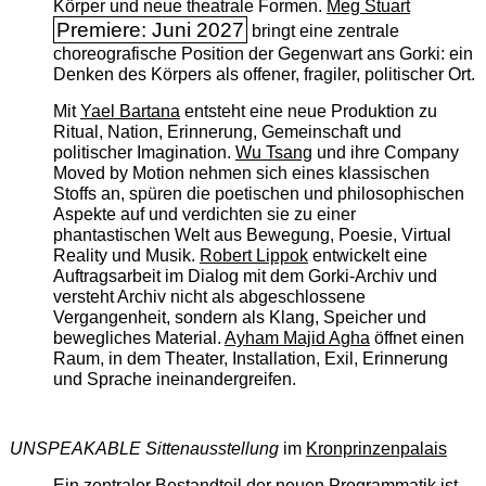
Körper und neue theatrale Formen.
Meg Stuart
Premiere: Juni 2027
bringt eine zentrale
choreografische Position der Gegenwart ans Gorki: ein
Denken des Körpers als offener, fragiler, politischer Ort.
Mit
Yael Bartana
entsteht eine neue Produktion zu
Ritual, Nation, Erinnerung, Gemeinschaft und
politischer Imagination.
Wu Tsang
und ihre Company
Moved by Motion nehmen sich eines klassischen
Stoffs an, spüren die poetischen und philosophischen
Aspekte auf und verdichten sie zu einer
phantastischen Welt aus Bewegung, Poesie, Virtual
Reality und Musik.
Robert Lippok
entwickelt eine
Auftragsarbeit im Dialog mit dem Gorki-Archiv und
versteht Archiv nicht als abgeschlossene
Vergangenheit, sondern als Klang, Speicher und
bewegliches Material.
Ayham Majid Agha
öffnet einen
Raum, in dem Theater, Installation, Exil, Erinnerung
und Sprache ineinandergreifen.
UNSPEAKABLE Sittenausstellung
im
Kronprinzenpalais
Ein zentraler Bestandteil der neuen Programmatik ist