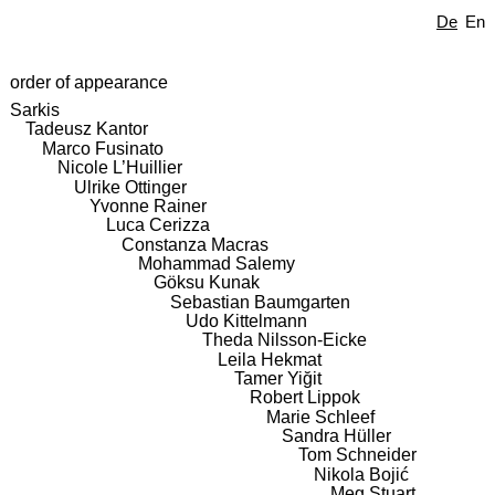
De
En
order of appearance
Sarkis
Tadeusz Kantor
Marco Fusinato
Nicole L’Huillier
Ulrike Ottinger
Yvonne Rainer
Luca Cerizza
Constanza Macras
Mohammad Salemy
Göksu Kunak
Sebastian Baumgarten
Udo Kittelmann
Theda Nilsson-Eicke
Leila Hekmat
Tamer Yiğit
Robert Lippok
Marie Schleef
Sandra Hüller
Tom Schneider
Nikola Bojić
Meg Stuart