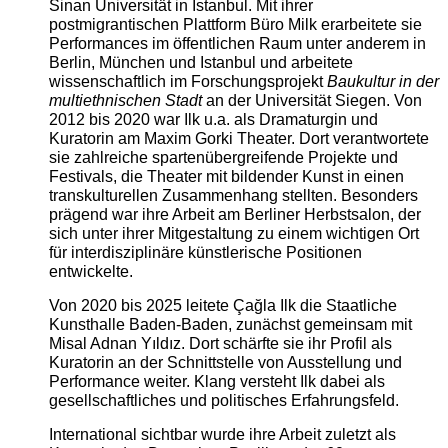
Sinan Universität in Istanbul. Mit ihrer
postmigrantischen Plattform Büro Milk erarbeitete sie
Performances im öffentlichen Raum unter anderem in
Berlin, München und Istanbul und arbeitete
wissenschaftlich im Forschungsprojekt
Baukultur in der
multiethnischen Stadt
an der Universität Siegen. Von
2012 bis 2020 war Ilk u.a. als Dramaturgin und
Kuratorin am Maxim Gorki Theater. Dort verantwortete
sie zahlreiche spartenübergreifende Projekte und
Festivals, die Theater mit bildender Kunst in einen
transkulturellen Zusammenhang stellten. Besonders
prägend war ihre Arbeit am Berliner Herbstsalon, der
sich unter ihrer Mitgestaltung zu einem wichtigen Ort
für interdisziplinäre künstlerische Positionen
entwickelte.
Von 2020 bis 2025 leitete Çağla Ilk die Staatliche
Kunsthalle Baden-Baden, zunächst gemeinsam mit
Misal Adnan Yıldız. Dort schärfte sie ihr Profil als
Kuratorin an der Schnittstelle von Ausstellung und
Performance weiter. Klang versteht Ilk dabei als
gesellschaftliches und politisches Erfahrungsfeld.
International sichtbar wurde ihre Arbeit zuletzt als