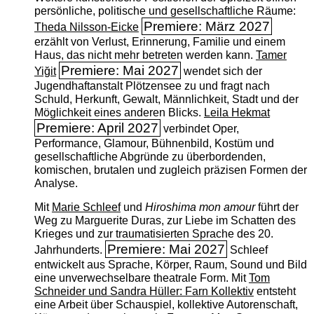
persönliche, politische und gesellschaftliche Räume:
Premiere: März 2027
Theda Nilsson-Eicke
erzählt von Verlust, Erinnerung, Familie und einem
Haus, das nicht mehr betreten werden kann.
Tamer
Premiere: Mai 2027
Yiğit
wendet sich der
Jugendhaftanstalt Plötzensee zu und fragt nach
Schuld, Herkunft, Gewalt, Männlichkeit, Stadt und der
Möglichkeit eines anderen Blicks.
Leila Hekmat
Premiere: April 2027
verbindet Oper,
Performance, Glamour, Bühnenbild, Kostüm und
gesellschaftliche Abgründe zu überbordenden,
komischen, brutalen und zugleich präzisen Formen der
Analyse.
Mit
Marie Schleef
und
Hiroshima mon amour
führt der
Weg zu Marguerite Duras, zur Liebe im Schatten des
Krieges und zur traumatisierten Sprache des 20.
Premiere: Mai 2027
Jahrhunderts.
Schleef
entwickelt aus Sprache, Körper, Raum, Sound und Bild
eine unverwechselbare theatrale Form. Mit
Tom
Schneider und Sandra Hüller: Farn Kollektiv
entsteht
eine Arbeit über Schauspiel, kollektive Autorenschaft,