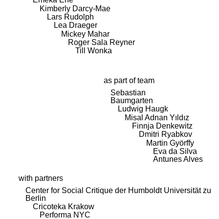
Kimberly Darcy-Mae
Lars Rudolph
Lea Draeger
Mickey Mahar
Roger Sala Reyner
Till Wonka
as part of team
Sebastian
Baumgarten
Ludwig Haugk
Misal Adnan Yıldız
Finnja Denkewitz
Dmitri Ryabkov
Martin Györffy
Eva da Silva
Antunes Alves
with partners
Center for Social Critique der Humboldt Universität zu
Berlin
Cricoteka Krakow
Performa NYC