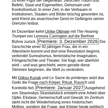
zu einer Figur der Gegenwart: zwischen Traum und
Befehl, Staat und Eigenwillen, Gehorsam und
Kontrollverlust. In einer Zeit, in der Vertrauen in
Institutionen, Staaten und Bilder brüchig geworden ist,
wird Kleist als anarchischer Geist im Gefängnis seiner
Grenzen lesbar.
Im Dezember kehrt
Ulrike Ottinger
mit
The ­Hearing
Trumpet
von Leonora Carrington auf die Berliner
Premiere: 3. Dezember 2026
Bühne zurück.
Die
Geschichte einer 92-jährigen Frau, die in ein
Altersheim kommt und dort eine Revolution beginnt,
verbindet Surrealismus, feministische Imagination,
Filmgeschichte und Theater. Sie fragt, wer überhört
wird – und was geschieht, wenn gerade diese
Stimmen beginnen, die Welt zu verändern.
Mit
Göksu Kunak
und
Le Sacre du printemps
setzt das
Gorki die Frage nach Körper, Ritual, Rausch und
Premiere: Januar 2027
Kontrolle fort.
Ausgehend
von Stravinskys Skandalstück entsteht eine Arbeit über
Opfer, Ekstase, Gemeinschaft und Gewalt. Im Zentrum
steht nicht die Wiederholung eines historischen
Mythos, sondern die Frage, wie Körper heute politisch