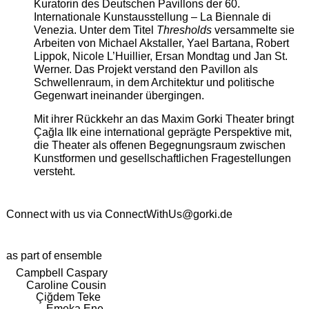
Kuratorin des Deutschen Pavillons der 60.
Internationale Kunstausstellung – La Biennale di
Venezia. Unter dem Titel
Thresholds
versammelte sie
Arbeiten von Michael Akstaller, Yael Bartana, Robert
Lippok, Nicole L’Huillier, Ersan Mondtag und Jan St.
Werner. Das Projekt verstand den Pavillon als
Schwellenraum, in dem Architektur und politische
Gegenwart ineinander übergingen.
Mit ihrer Rückkehr an das Maxim Gorki Theater bringt
Çağla Ilk eine international geprägte Perspektive mit,
die Theater als offenen Begegnungsraum zwischen
Kunstformen und gesellschaftlichen Fragestellungen
versteht.
Connect with us via
ConnectWithUs@gorki.de
as part of ensemble
Campbell Caspary
Caroline Cousin
Çiğdem Teke
Emeka Ene