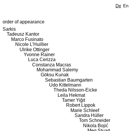
De
En
order of appearance
Sarkis
Tadeusz Kantor
Marco Fusinato
Nicole L’Huillier
Ulrike Ottinger
Yvonne Rainer
Luca Cerizza
Constanza Macras
Mohammad Salemy
Göksu Kunak
Sebastian Baumgarten
Udo Kittelmann
Theda Nilsson-Eicke
Leila Hekmat
Tamer Yiğit
Robert Lippok
Marie Schleef
Sandra Hüller
Tom Schneider
Nikola Bojić
Meg Stuart