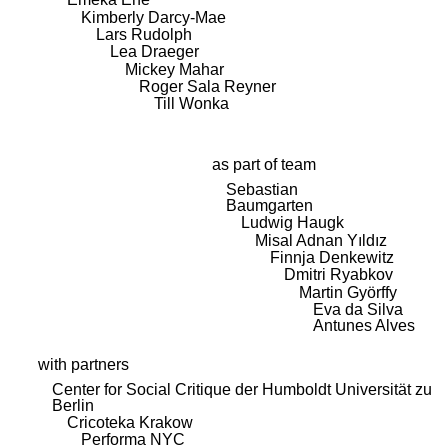
Kimberly Darcy-Mae
Lars Rudolph
Lea Draeger
Mickey Mahar
Roger Sala Reyner
Till Wonka
as part of team
Sebastian
Baumgarten
Ludwig Haugk
Misal Adnan Yıldız
Finnja Denkewitz
Dmitri Ryabkov
Martin Györffy
Eva da Silva
Antunes Alves
with partners
Center for Social Critique der Humboldt Universität zu
Berlin
Cricoteka Krakow
Performa NYC