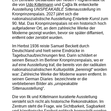
die von
Udo Kittelmann
und Çağla Ilk entwickelte
Ausstellung
UNSPEAKABLE Sittenausstellung
im
Kronprinzenpalais. 2027 jährt sich die
nationalsozialistische Ausstellung
Entartete Kunst
zum
90. Mal. Das Kronprinzenpalais ist ein historisch hoch
aufgeladener Ort, an dem zahlreiche Werke der
Moderne gezeigt wurden, bevor sie später diffamiert,
entfernt oder zerstört wurden.
Im Herbst 1936 reiste Samuel Beckett durch
Deutschland und hielt seine Eindrücke in
Tagebuchaufzeichnungen fest. Darin schildert er
seinen Besuch im Berliner Kronprinzenpalais, wo er
auf eine Ausstellung traf, die bereits von der radikalen
nationalsozialistischen Kulturpolitik „bereinigt“ worden
war: Zahlreiche Werke der Moderne waren entfernt. In
seinen German Diaries bezeichnete er die
verbliebenen Bilder als „unspeakable
Sittenausstellung“.
Die von Ilk und Kittelmann kuratierte Ausstellung
versteht sich nicht als historische Rekonstruktion. Im
Zentrum steht die Frage, wie Sichtbarkeit, Sagbarkeit
und künstlerische Freiheit politisch hergestellt werden