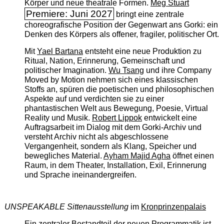
Körper und neue theatrale Formen.
Meg Stuart
Premiere: Juni 2027
bringt eine zentrale
choreografische Position der Gegenwart ans Gorki: ein
Denken des Körpers als offener, fragiler, politischer Ort.
Mit
Yael Bartana
entsteht eine neue Produktion zu
Ritual, Nation, Erinnerung, Gemeinschaft und
politischer Imagination.
Wu Tsang
und ihre Company
Moved by Motion nehmen sich eines klassischen
Stoffs an, spüren die poetischen und philosophischen
Aspekte auf und verdichten sie zu einer
phantastischen Welt aus Bewegung, Poesie, Virtual
Reality und Musik.
Robert Lippok
entwickelt eine
Auftragsarbeit im Dialog mit dem Gorki-Archiv und
versteht Archiv nicht als abgeschlossene
Vergangenheit, sondern als Klang, Speicher und
bewegliches Material.
Ayham Majid Agha
öffnet einen
Raum, in dem Theater, Installation, Exil, Erinnerung
und Sprache ineinandergreifen.
UNSPEAKABLE Sittenausstellung
im
Kronprinzenpalais
Ein zentraler Bestandteil der neuen Programmatik ist