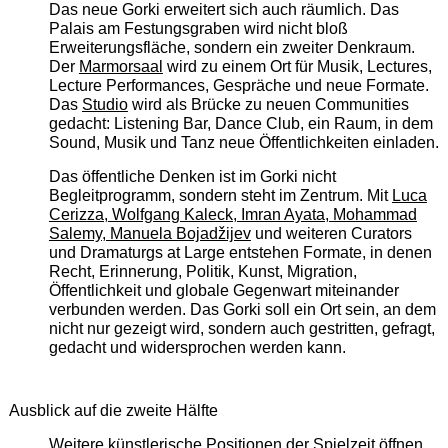
Das neue Gorki erweitert sich auch räumlich. Das
Palais am Festungsgraben wird nicht bloß
Erweiterungsfläche, sondern ein zweiter Denkraum.
Der
Marmorsaal
wird zu einem Ort für Musik, Lectures,
Lecture Performances, Gespräche und neue Formate.
Das
Studio
wird als Brücke zu neuen Communities
gedacht: Listening Bar, Dance Club, ein Raum, in dem
Sound, Musik und Tanz neue Öffentlichkeiten einladen.
Das öffentliche Denken ist im Gorki nicht
Begleitprogramm, sondern steht im Zentrum. Mit
Luca
Cerizza, Wolfgang Kaleck, Imran Ayata, Mohammad
Salemy, Manuela Bojadžijev
und weiteren Curators
und Dramaturgs at Large entstehen Formate, in denen
Recht, Erinnerung, Politik, Kunst, Migration,
Öffentlichkeit und globale Gegenwart miteinander
verbunden werden. Das Gorki soll ein Ort sein, an dem
nicht nur gezeigt wird, sondern auch gestritten, gefragt,
gedacht und widersprochen werden kann.
Ausblick auf die zweite Hälfte
Weitere künstlerische Positionen der Spielzeit öffnen