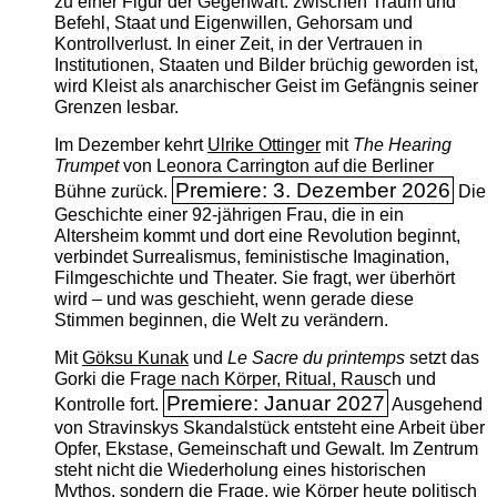
zu einer Figur der Gegenwart: zwischen Traum und
Befehl, Staat und Eigenwillen, Gehorsam und
Kontrollverlust. In einer Zeit, in der Vertrauen in
Institutionen, Staaten und Bilder brüchig geworden ist,
wird Kleist als anarchischer Geist im Gefängnis seiner
Grenzen lesbar.
Im Dezember kehrt
Ulrike Ottinger
mit
The ­Hearing
Trumpet
von Leonora Carrington auf die Berliner
Premiere: 3. Dezember 2026
Bühne zurück.
Die
Geschichte einer 92-jährigen Frau, die in ein
Altersheim kommt und dort eine Revolution beginnt,
verbindet Surrealismus, feministische Imagination,
Filmgeschichte und Theater. Sie fragt, wer überhört
wird – und was geschieht, wenn gerade diese
Stimmen beginnen, die Welt zu verändern.
Mit
Göksu Kunak
und
Le Sacre du printemps
setzt das
Gorki die Frage nach Körper, Ritual, Rausch und
Premiere: Januar 2027
Kontrolle fort.
Ausgehend
von Stravinskys Skandalstück entsteht eine Arbeit über
Opfer, Ekstase, Gemeinschaft und Gewalt. Im Zentrum
steht nicht die Wiederholung eines historischen
Mythos, sondern die Frage, wie Körper heute politisch