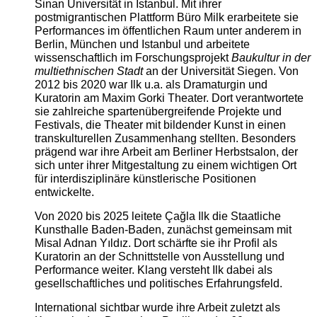
Sinan Universität in Istanbul. Mit ihrer
postmigrantischen Plattform Büro Milk erarbeitete sie
Performances im öffentlichen Raum unter anderem in
Berlin, München und Istanbul und arbeitete
wissenschaftlich im Forschungsprojekt
Baukultur in der
multiethnischen Stadt
an der Universität Siegen. Von
2012 bis 2020 war Ilk u.a. als Dramaturgin und
Kuratorin am Maxim Gorki Theater. Dort verantwortete
sie zahlreiche spartenübergreifende Projekte und
Festivals, die Theater mit bildender Kunst in einen
transkulturellen Zusammenhang stellten. Besonders
prägend war ihre Arbeit am Berliner Herbstsalon, der
sich unter ihrer Mitgestaltung zu einem wichtigen Ort
für interdisziplinäre künstlerische Positionen
entwickelte.
Von 2020 bis 2025 leitete Çağla Ilk die Staatliche
Kunsthalle Baden-Baden, zunächst gemeinsam mit
Misal Adnan Yıldız. Dort schärfte sie ihr Profil als
Kuratorin an der Schnittstelle von Ausstellung und
Performance weiter. Klang versteht Ilk dabei als
gesellschaftliches und politisches Erfahrungsfeld.
International sichtbar wurde ihre Arbeit zuletzt als