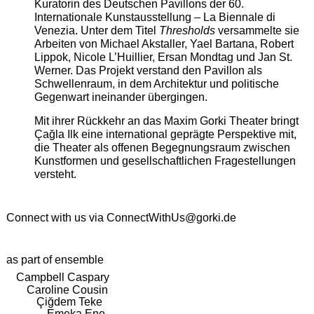
Kuratorin des Deutschen Pavillons der 60.
Internationale Kunstausstellung – La Biennale di
Venezia. Unter dem Titel
Thresholds
versammelte sie
Arbeiten von Michael Akstaller, Yael Bartana, Robert
Lippok, Nicole L’Huillier, Ersan Mondtag und Jan St.
Werner. Das Projekt verstand den Pavillon als
Schwellenraum, in dem Architektur und politische
Gegenwart ineinander übergingen.
Mit ihrer Rückkehr an das Maxim Gorki Theater bringt
Çağla Ilk eine international geprägte Perspektive mit,
die Theater als offenen Begegnungsraum zwischen
Kunstformen und gesellschaftlichen Fragestellungen
versteht.
Connect with us via
ConnectWithUs@gorki.de
as part of ensemble
Campbell Caspary
Caroline Cousin
Çiğdem Teke
Emeka Ene