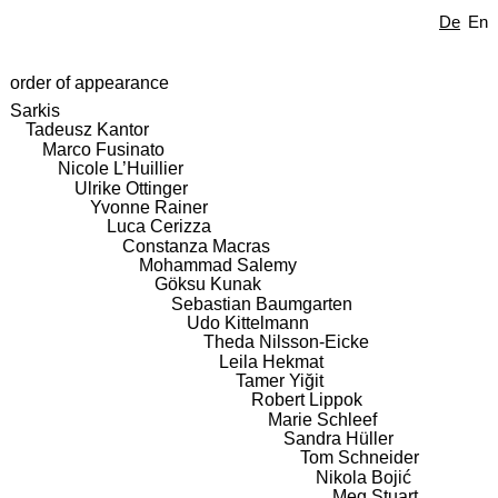
De
En
order of appearance
Sarkis
Tadeusz Kantor
Marco Fusinato
Nicole L’Huillier
Ulrike Ottinger
Yvonne Rainer
Luca Cerizza
Constanza Macras
Mohammad Salemy
Göksu Kunak
Sebastian Baumgarten
Udo Kittelmann
Theda Nilsson-Eicke
Leila Hekmat
Tamer Yiğit
Robert Lippok
Marie Schleef
Sandra Hüller
Tom Schneider
Nikola Bojić
Meg Stuart