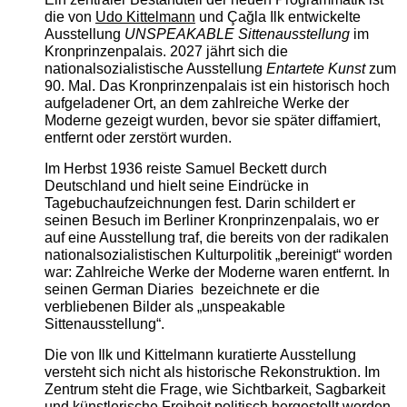
die von
Udo Kittelmann
und Çağla Ilk entwickelte
Ausstellung
UNSPEAKABLE Sittenausstellung
im
Kronprinzenpalais. 2027 jährt sich die
nationalsozialistische Ausstellung
Entartete Kunst
zum
90. Mal. Das Kronprinzenpalais ist ein historisch hoch
aufgeladener Ort, an dem zahlreiche Werke der
Moderne gezeigt wurden, bevor sie später diffamiert,
entfernt oder zerstört wurden.
Im Herbst 1936 reiste Samuel Beckett durch
Deutschland und hielt seine Eindrücke in
Tagebuchaufzeichnungen fest. Darin schildert er
seinen Besuch im Berliner Kronprinzenpalais, wo er
auf eine Ausstellung traf, die bereits von der radikalen
nationalsozialistischen Kulturpolitik „bereinigt“ worden
war: Zahlreiche Werke der Moderne waren entfernt. In
seinen German Diaries bezeichnete er die
verbliebenen Bilder als „unspeakable
Sittenausstellung“.
Die von Ilk und Kittelmann kuratierte Ausstellung
versteht sich nicht als historische Rekonstruktion. Im
Zentrum steht die Frage, wie Sichtbarkeit, Sagbarkeit
und künstlerische Freiheit politisch hergestellt werden