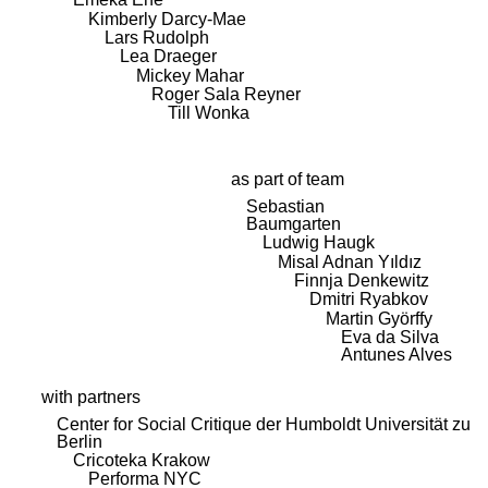
Kimberly Darcy-Mae
Lars Rudolph
Lea Draeger
Mickey Mahar
Roger Sala Reyner
Till Wonka
as part of team
Sebastian
Baumgarten
Ludwig Haugk
Misal Adnan Yıldız
Finnja Denkewitz
Dmitri Ryabkov
Martin Györffy
Eva da Silva
Antunes Alves
with partners
Center for Social Critique der Humboldt Universität zu
Berlin
Cricoteka Krakow
Performa NYC