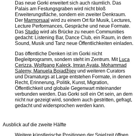
Das neue Gorki erweitert sich auch räumlich. Das
Palais am Festungsgraben wird nicht bloß
Erweiterungsfläche, sondern ein zweiter Denkraum.
Der
Marmorsaal
wird zu einem Ort für Musik, Lectures,
Lecture Performances, Gespräche und neue Formate.
Das
Studio
wird als Brücke zu neuen Communities
gedacht: Listening Bar, Dance Club, ein Raum, in dem
Sound, Musik und Tanz neue Öffentlichkeiten einladen.
Das öffentliche Denken ist im Gorki nicht
Begleitprogramm, sondern steht im Zentrum. Mit
Luca
Cerizza, Wolfgang Kaleck, Imran Ayata, Mohammad
Salemy, Manuela Bojadžijev
und weiteren Curators
und Dramaturgs at Large entstehen Formate, in denen
Recht, Erinnerung, Politik, Kunst, Migration,
Öffentlichkeit und globale Gegenwart miteinander
verbunden werden. Das Gorki soll ein Ort sein, an dem
nicht nur gezeigt wird, sondern auch gestritten, gefragt,
gedacht und widersprochen werden kann.
Ausblick auf die zweite Hälfte
Weitere künstlerische Positionen der Spielzeit öffnen