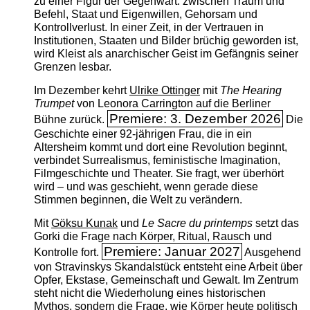
zu einer Figur der Gegenwart: zwischen Traum und
Befehl, Staat und Eigenwillen, Gehorsam und
Kontrollverlust. In einer Zeit, in der Vertrauen in
Institutionen, Staaten und Bilder brüchig geworden ist,
wird Kleist als anarchischer Geist im Gefängnis seiner
Grenzen lesbar.
Im Dezember kehrt
Ulrike Ottinger
mit
The ­Hearing
Trumpet
von Leonora Carrington auf die Berliner
Premiere: 3. Dezember 2026
Bühne zurück.
Die
Geschichte einer 92-jährigen Frau, die in ein
Altersheim kommt und dort eine Revolution beginnt,
verbindet Surrealismus, feministische Imagination,
Filmgeschichte und Theater. Sie fragt, wer überhört
wird – und was geschieht, wenn gerade diese
Stimmen beginnen, die Welt zu verändern.
Mit
Göksu Kunak
und
Le Sacre du printemps
setzt das
Gorki die Frage nach Körper, Ritual, Rausch und
Premiere: Januar 2027
Kontrolle fort.
Ausgehend
von Stravinskys Skandalstück entsteht eine Arbeit über
Opfer, Ekstase, Gemeinschaft und Gewalt. Im Zentrum
steht nicht die Wiederholung eines historischen
Mythos, sondern die Frage, wie Körper heute politisch