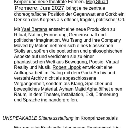
Körper und neue theatrale Formen.
Meg Stuart
Premiere: Juni 2027
bringt eine zentrale
choreografische Position der Gegenwart ans Gorki: ein
Denken des Körpers als offener, fragiler, politischer Ort.
Mit
Yael Bartana
entsteht eine neue Produktion zu
Ritual, Nation, Erinnerung, Gemeinschaft und
politischer Imagination.
Wu Tsang
und ihre Company
Moved by Motion nehmen sich eines klassischen
Stoffs an, spüren die poetischen und philosophischen
Aspekte auf und verdichten sie zu einer
phantastischen Welt aus Bewegung, Poesie, Virtual
Reality und Musik.
Robert Lippok
entwickelt eine
Auftragsarbeit im Dialog mit dem Gorki-Archiv und
versteht Archiv nicht als abgeschlossene
Vergangenheit, sondern als Klang, Speicher und
bewegliches Material.
Ayham Majid Agha
öffnet einen
Raum, in dem Theater, Installation, Exil, Erinnerung
und Sprache ineinandergreifen.
UNSPEAKABLE Sittenausstellung
im
Kronprinzenpalais
Ein zentraler Bestandteil der neuen Programmatik ist