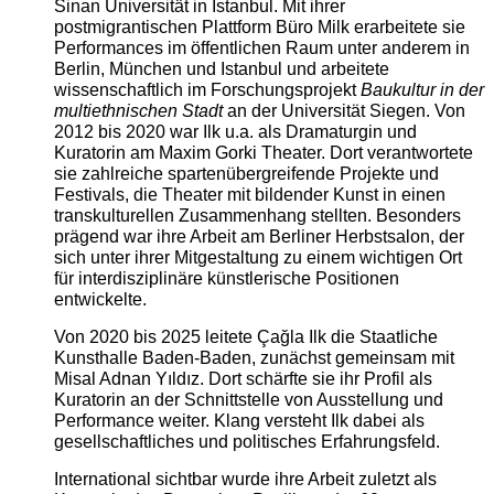
Sinan Universität in Istanbul. Mit ihrer
postmigrantischen Plattform Büro Milk erarbeitete sie
Performances im öffentlichen Raum unter anderem in
Berlin, München und Istanbul und arbeitete
wissenschaftlich im Forschungsprojekt
Baukultur in der
multiethnischen Stadt
an der Universität Siegen. Von
2012 bis 2020 war Ilk u.a. als Dramaturgin und
Kuratorin am Maxim Gorki Theater. Dort verantwortete
sie zahlreiche spartenübergreifende Projekte und
Festivals, die Theater mit bildender Kunst in einen
transkulturellen Zusammenhang stellten. Besonders
prägend war ihre Arbeit am Berliner Herbstsalon, der
sich unter ihrer Mitgestaltung zu einem wichtigen Ort
für interdisziplinäre künstlerische Positionen
entwickelte.
Von 2020 bis 2025 leitete Çağla Ilk die Staatliche
Kunsthalle Baden-Baden, zunächst gemeinsam mit
Misal Adnan Yıldız. Dort schärfte sie ihr Profil als
Kuratorin an der Schnittstelle von Ausstellung und
Performance weiter. Klang versteht Ilk dabei als
gesellschaftliches und politisches Erfahrungsfeld.
International sichtbar wurde ihre Arbeit zuletzt als