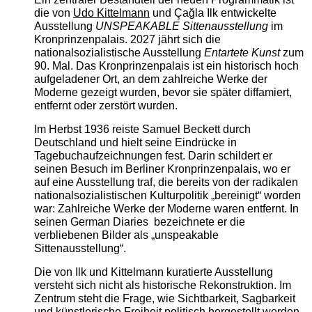
die von
Udo Kittelmann
und Çağla Ilk entwickelte
Ausstellung
UNSPEAKABLE Sittenausstellung
im
Kronprinzenpalais. 2027 jährt sich die
nationalsozialistische Ausstellung
Entartete Kunst
zum
90. Mal. Das Kronprinzenpalais ist ein historisch hoch
aufgeladener Ort, an dem zahlreiche Werke der
Moderne gezeigt wurden, bevor sie später diffamiert,
entfernt oder zerstört wurden.
Im Herbst 1936 reiste Samuel Beckett durch
Deutschland und hielt seine Eindrücke in
Tagebuchaufzeichnungen fest. Darin schildert er
seinen Besuch im Berliner Kronprinzenpalais, wo er
auf eine Ausstellung traf, die bereits von der radikalen
nationalsozialistischen Kulturpolitik „bereinigt“ worden
war: Zahlreiche Werke der Moderne waren entfernt. In
seinen German Diaries bezeichnete er die
verbliebenen Bilder als „unspeakable
Sittenausstellung“.
Die von Ilk und Kittelmann kuratierte Ausstellung
versteht sich nicht als historische Rekonstruktion. Im
Zentrum steht die Frage, wie Sichtbarkeit, Sagbarkeit
und künstlerische Freiheit politisch hergestellt werden