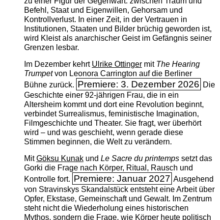
zu einer Figur der Gegenwart: zwischen Traum und
Befehl, Staat und Eigenwillen, Gehorsam und
Kontrollverlust. In einer Zeit, in der Vertrauen in
Institutionen, Staaten und Bilder brüchig geworden ist,
wird Kleist als anarchischer Geist im Gefängnis seiner
Grenzen lesbar.
Im Dezember kehrt
Ulrike Ottinger
mit
The ­Hearing
Trumpet
von Leonora Carrington auf die Berliner
Premiere: 3. Dezember 2026
Bühne zurück.
Die
Geschichte einer 92-jährigen Frau, die in ein
Altersheim kommt und dort eine Revolution beginnt,
verbindet Surrealismus, feministische Imagination,
Filmgeschichte und Theater. Sie fragt, wer überhört
wird – und was geschieht, wenn gerade diese
Stimmen beginnen, die Welt zu verändern.
Mit
Göksu Kunak
und
Le Sacre du printemps
setzt das
Gorki die Frage nach Körper, Ritual, Rausch und
Premiere: Januar 2027
Kontrolle fort.
Ausgehend
von Stravinskys Skandalstück entsteht eine Arbeit über
Opfer, Ekstase, Gemeinschaft und Gewalt. Im Zentrum
steht nicht die Wiederholung eines historischen
Mythos, sondern die Frage, wie Körper heute politisch