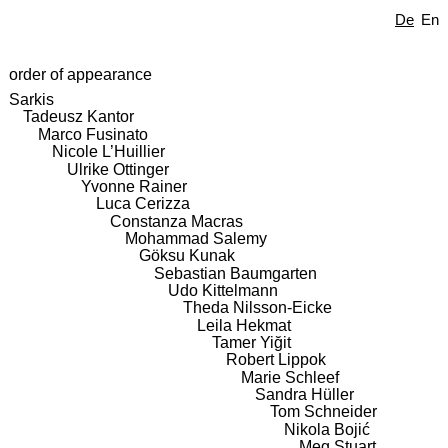
De
En
order of appearance
Sarkis
Tadeusz Kantor
Marco Fusinato
Nicole L’Huillier
Ulrike Ottinger
Yvonne Rainer
Luca Cerizza
Constanza Macras
Mohammad Salemy
Göksu Kunak
Sebastian Baumgarten
Udo Kittelmann
Theda Nilsson-Eicke
Leila Hekmat
Tamer Yiğit
Robert Lippok
Marie Schleef
Sandra Hüller
Tom Schneider
Nikola Bojić
Meg Stuart