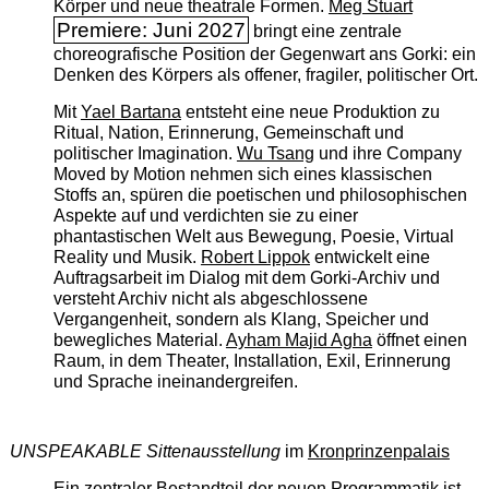
Körper und neue theatrale Formen.
Meg Stuart
Premiere: Juni 2027
bringt eine zentrale
choreografische Position der Gegenwart ans Gorki: ein
Denken des Körpers als offener, fragiler, politischer Ort.
Mit
Yael Bartana
entsteht eine neue Produktion zu
Ritual, Nation, Erinnerung, Gemeinschaft und
politischer Imagination.
Wu Tsang
und ihre Company
Moved by Motion nehmen sich eines klassischen
Stoffs an, spüren die poetischen und philosophischen
Aspekte auf und verdichten sie zu einer
phantastischen Welt aus Bewegung, Poesie, Virtual
Reality und Musik.
Robert Lippok
entwickelt eine
Auftragsarbeit im Dialog mit dem Gorki-Archiv und
versteht Archiv nicht als abgeschlossene
Vergangenheit, sondern als Klang, Speicher und
bewegliches Material.
Ayham Majid Agha
öffnet einen
Raum, in dem Theater, Installation, Exil, Erinnerung
und Sprache ineinandergreifen.
UNSPEAKABLE Sittenausstellung
im
Kronprinzenpalais
Ein zentraler Bestandteil der neuen Programmatik ist