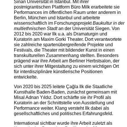
Sinan Universität in Istanbul. Mit ihrer
postmigrantischen Plattform Büro Milk erarbeitete sie
Performances im öffentlichen Raum unter anderem in
Berlin, München und Istanbul und arbeitete
wissenschaftlich im Forschungsprojekt
Baukultur in der
multiethnischen Stadt
an der Universität Siegen. Von
2012 bis 2020 war Ilk u.a. als Dramaturgin und
Kuratorin am Maxim Gorki Theater. Dort verantwortete
sie zahlreiche spartenübergreifende Projekte und
Festivals, die Theater mit bildender Kunst in einen
transkulturellen Zusammenhang stellten. Besonders
prägend war ihre Arbeit am Berliner Herbstsalon, der
sich unter ihrer Mitgestaltung zu einem wichtigen Ort
für interdisziplinäre künstlerische Positionen
entwickelte.
Von 2020 bis 2025 leitete Çağla Ilk die Staatliche
Kunsthalle Baden-Baden, zunächst gemeinsam mit
Misal Adnan Yıldız. Dort schärfte sie ihr Profil als
Kuratorin an der Schnittstelle von Ausstellung und
Performance weiter. Klang versteht Ilk dabei als
gesellschaftliches und politisches Erfahrungsfeld.
International sichtbar wurde ihre Arbeit zuletzt als