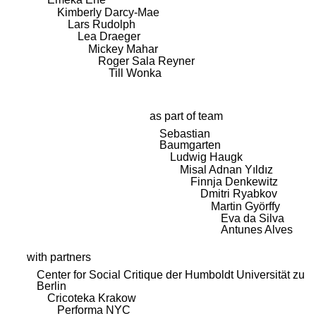
Kimberly Darcy-Mae
Lars Rudolph
Lea Draeger
Mickey Mahar
Roger Sala Reyner
Till Wonka
as part of team
Sebastian
Baumgarten
Ludwig Haugk
Misal Adnan Yıldız
Finnja Denkewitz
Dmitri Ryabkov
Martin Györffy
Eva da Silva
Antunes Alves
with partners
Center for Social Critique der Humboldt Universität zu
Berlin
Cricoteka Krakow
Performa NYC