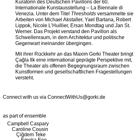
Kuratorin des Deutschen Pavillons der 60.
Internationale Kunstausstellung – La Biennale di
Venezia. Unter dem Titel
Thresholds
versammelte sie
Arbeiten von Michael Akstaller, Yael Bartana, Robert
Lippok, Nicole L’Huillier, Ersan Mondtag und Jan St.
Werner. Das Projekt verstand den Pavillon als
Schwellenraum, in dem Architektur und politische
Gegenwart ineinander übergingen.
Mit ihrer Rückkehr an das Maxim Gorki Theater bringt
Çağla Ilk eine international geprägte Perspektive mit,
die Theater als offenen Begegnungsraum zwischen
Kunstformen und gesellschaftlichen Fragestellungen
versteht.
Connect with us via
ConnectWithUs@gorki.de
as part of ensemble
Campbell Caspary
Caroline Cousin
Çiğdem Teke
Emeka Ene