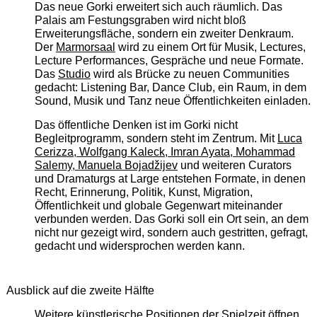
Das neue Gorki erweitert sich auch räumlich. Das
Palais am Festungsgraben wird nicht bloß
Erweiterungsfläche, sondern ein zweiter Denkraum.
Der
Marmorsaal
wird zu einem Ort für Musik, Lectures,
Lecture Performances, Gespräche und neue Formate.
Das
Studio
wird als Brücke zu neuen Communities
gedacht: Listening Bar, Dance Club, ein Raum, in dem
Sound, Musik und Tanz neue Öffentlichkeiten einladen.
Das öffentliche Denken ist im Gorki nicht
Begleitprogramm, sondern steht im Zentrum. Mit
Luca
Cerizza, Wolfgang Kaleck, Imran Ayata, Mohammad
Salemy, Manuela Bojadžijev
und weiteren Curators
und Dramaturgs at Large entstehen Formate, in denen
Recht, Erinnerung, Politik, Kunst, Migration,
Öffentlichkeit und globale Gegenwart miteinander
verbunden werden. Das Gorki soll ein Ort sein, an dem
nicht nur gezeigt wird, sondern auch gestritten, gefragt,
gedacht und widersprochen werden kann.
Ausblick auf die zweite Hälfte
Weitere künstlerische Positionen der Spielzeit öffnen