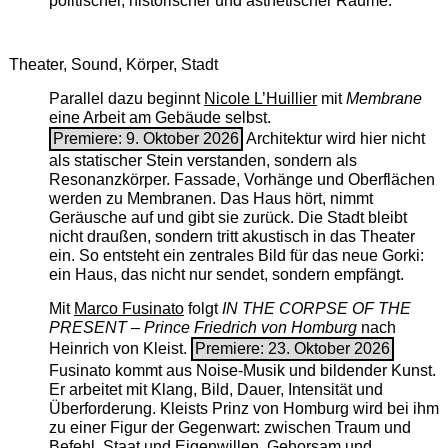
politischer, historischer und ästhetischer Räume.
Theater, Sound, Körper, Stadt
Parallel dazu beginnt
Nicole L’Huillier
mit ­
Membrane
eine Arbeit am Gebäude selbst.
Premiere: 9. Oktober 2026
Architektur wird hier nicht
als statischer Stein verstanden, sondern als
Resonanzkörper. Fassade, Vorhänge und Oberflächen
werden zu Membranen. Das Haus hört, nimmt
Geräusche auf und gibt sie zurück. Die Stadt bleibt
nicht draußen, sondern tritt akustisch in das Theater
ein. So entsteht ein zentrales Bild für das neue Gorki:
ein Haus, das nicht nur sendet, sondern empfängt.
Mit
Marco Fusinato
folgt
IN THE CORPSE OF THE
PRESENT – Prince Friedrich von Homburg
nach
Heinrich von Kleist.
Premiere: 23. Oktober 2026
Fusinato kommt aus Noise-Musik und bildender Kunst.
Er arbeitet mit Klang, Bild, Dauer, Intensität und
Überforderung. Kleists Prinz von Homburg wird bei ihm
zu einer Figur der Gegenwart: zwischen Traum und
Befehl, Staat und Eigenwillen, Gehorsam und