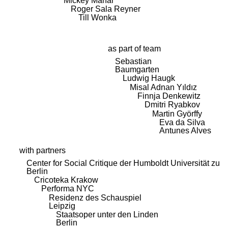
Mickey Mahar
Roger Sala Reyner
Till Wonka
as part of team
Sebastian
Baumgarten
Ludwig Haugk
Misal Adnan Yıldız
Finnja Denkewitz
Dmitri Ryabkov
Martin Györffy
Eva da Silva
Antunes Alves
with partners
Center for Social Critique der Humboldt Universität zu
Berlin
Cricoteka Krakow
Performa NYC
Residenz des Schauspiel
Leipzig
Staatsoper unter den Linden
Berlin