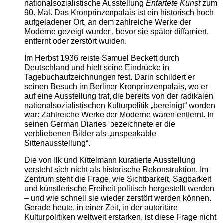
nationalsozialistische Ausstellung
Entartete Kunst
zum
90. Mal. Das Kronprinzenpalais ist ein historisch hoch
aufgeladener Ort, an dem zahlreiche Werke der
Moderne gezeigt wurden, bevor sie später diffamiert,
entfernt oder zerstört wurden.
Im Herbst 1936 reiste Samuel Beckett durch
Deutschland und hielt seine Eindrücke in
Tagebuchaufzeichnungen fest. Darin schildert er
seinen Besuch im Berliner Kronprinzenpalais, wo er
auf eine Ausstellung traf, die bereits von der radikalen
nationalsozialistischen Kulturpolitik „bereinigt“ worden
war: Zahlreiche Werke der Moderne waren entfernt. In
seinen German Diaries bezeichnete er die
verbliebenen Bilder als „unspeakable
Sittenausstellung“.
Die von Ilk und Kittelmann kuratierte Ausstellung
versteht sich nicht als historische Rekonstruktion. Im
Zentrum steht die Frage, wie Sichtbarkeit, Sagbarkeit
und künstlerische Freiheit politisch hergestellt werden
– und wie schnell sie wieder zerstört werden können.
Gerade heute, in einer Zeit, in der autoritäre
Kulturpolitiken weltweit erstarken, ist diese Frage nicht