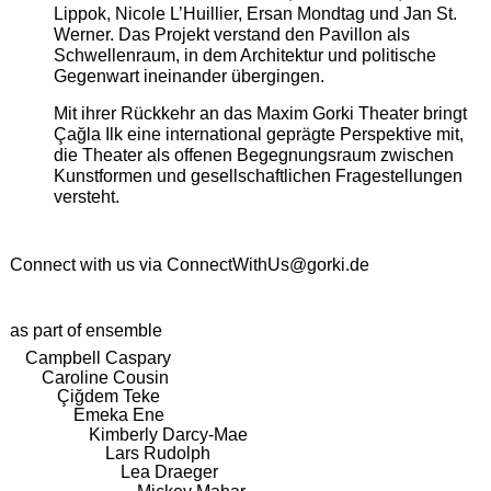
Lippok, Nicole L’Huillier, Ersan Mondtag und Jan St.
Werner. Das Projekt verstand den Pavillon als
Schwellenraum, in dem Architektur und politische
Gegenwart ineinander übergingen.
Mit ihrer Rückkehr an das Maxim Gorki Theater bringt
Çağla Ilk eine international geprägte Perspektive mit,
die Theater als offenen Begegnungsraum zwischen
Kunstformen und gesellschaftlichen Fragestellungen
versteht.
Connect with us via
ConnectWithUs@gorki.de
as part of ensemble
Campbell Caspary
Caroline Cousin
Çiğdem Teke
Emeka Ene
Kimberly Darcy-Mae
Lars Rudolph
Lea Draeger