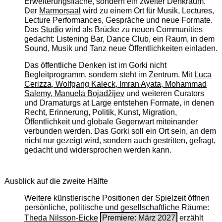
Erweiterungsfläche, sondern ein zweiter Denkraum.
Der
Marmorsaal
wird zu einem Ort für Musik, Lectures,
Lecture Performances, Gespräche und neue Formate.
Das
Studio
wird als Brücke zu neuen Communities
gedacht: Listening Bar, Dance Club, ein Raum, in dem
Sound, Musik und Tanz neue Öffentlichkeiten einladen.
Das öffentliche Denken ist im Gorki nicht
Begleitprogramm, sondern steht im Zentrum. Mit
Luca
Cerizza, Wolfgang Kaleck, Imran Ayata, Mohammad
Salemy, Manuela Bojadžijev
und weiteren Curators
und Dramaturgs at Large entstehen Formate, in denen
Recht, Erinnerung, Politik, Kunst, Migration,
Öffentlichkeit und globale Gegenwart miteinander
verbunden werden. Das Gorki soll ein Ort sein, an dem
nicht nur gezeigt wird, sondern auch gestritten, gefragt,
gedacht und widersprochen werden kann.
Ausblick auf die zweite Hälfte
Weitere künstlerische Positionen der Spielzeit öffnen
persönliche, politische und gesellschaftliche Räume:
Theda Nilsson-Eicke
Premiere: März 2027
erzählt