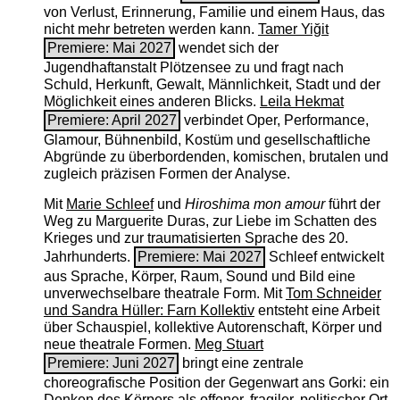
von Verlust, Erinnerung, Familie und einem Haus, das
nicht mehr betreten werden kann.
Tamer Yiğit
Premiere: Mai 2027
wendet sich der
Jugendhaftanstalt Plötzensee zu und fragt nach
Schuld, Herkunft, Gewalt, Männlichkeit, Stadt und der
Möglichkeit eines anderen Blicks.
Leila Hekmat
Premiere: April 2027
verbindet Oper, Performance,
Glamour, Bühnenbild, Kostüm und gesellschaftliche
Abgründe zu überbordenden, komischen, brutalen und
zugleich präzisen Formen der Analyse.
Mit
Marie Schleef
und
Hiroshima mon amour
führt der
Weg zu Marguerite Duras, zur Liebe im Schatten des
Krieges und zur traumatisierten Sprache des 20.
Jahrhunderts.
Premiere: Mai 2027
Schleef entwickelt
aus Sprache, Körper, Raum, Sound und Bild eine
unverwechselbare theatrale Form. Mit
Tom Schneider
und Sandra Hüller: Farn Kollektiv
entsteht eine Arbeit
über Schauspiel, kollektive Autorenschaft, Körper und
neue theatrale Formen.
Meg Stuart
Premiere: Juni 2027
bringt eine zentrale
choreografische Position der Gegenwart ans Gorki: ein
Denken des Körpers als offener, fragiler, politischer Ort.