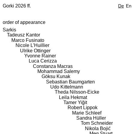
Gorki 2026 ff.
De
En
order of appearance
Sarkis
Tadeusz Kantor
Marco Fusinato
Nicole L’Huillier
Ulrike Ottinger
Yvonne Rainer
Luca Cerizza
Constanza Macras
Mohammad Salemy
Göksu Kunak
Sebastian Baumgarten
Udo Kittelmann
Theda Nilsson-Eicke
Leila Hekmat
Tamer Yiğit
Robert Lippok
Marie Schleef
Sandra Hüller
Tom Schneider
Nikola Bojić
Meg Stuart