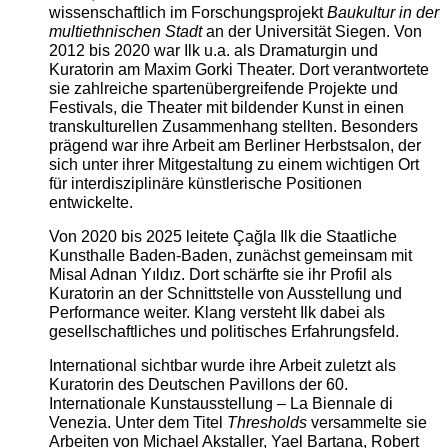
wissenschaftlich im Forschungsprojekt
Baukultur in der
multiethnischen Stadt
an der Universität Siegen. Von
2012 bis 2020 war Ilk u.a. als Dramaturgin und
Kuratorin am Maxim Gorki Theater. Dort verantwortete
sie zahlreiche spartenübergreifende Projekte und
Festivals, die Theater mit bildender Kunst in einen
transkulturellen Zusammenhang stellten. Besonders
prägend war ihre Arbeit am Berliner Herbstsalon, der
sich unter ihrer Mitgestaltung zu einem wichtigen Ort
für interdisziplinäre künstlerische Positionen
entwickelte.
Von 2020 bis 2025 leitete Çağla Ilk die Staatliche
Kunsthalle Baden-Baden, zunächst gemeinsam mit
Misal Adnan Yıldız. Dort schärfte sie ihr Profil als
Kuratorin an der Schnittstelle von Ausstellung und
Performance weiter. Klang versteht Ilk dabei als
gesellschaftliches und politisches Erfahrungsfeld.
International sichtbar wurde ihre Arbeit zuletzt als
Kuratorin des Deutschen Pavillons der 60.
Internationale Kunstausstellung – La Biennale di
Venezia. Unter dem Titel
Thresholds
versammelte sie
Arbeiten von Michael Akstaller, Yael Bartana, Robert