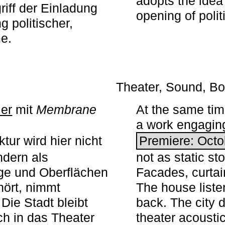
adopts the idea 
iff der Einladung
opening of polit
g politischer,
me.
Theater, Sound, Bo
ier
mit ­
Membrane
At the same ti
a work engaging 
tur wird hier nicht
Premiere: Octo
ndern als
not as static st
ge und Oberflächen
Facades, curta
ört, nimmt
The house liste
Die Stadt bleibt
back. The city 
sch in das Theater
theater acoustic