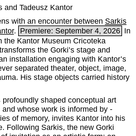
s and Tadeusz Kantor
ns with an encounter between
Sarkis
ntor
.
Premiere: September 4, 2026
In
h the ­Kantor Museum Cricoteka
transforms the Gorki’s stage and
an installation engaging with Kantor’s
ever separated theater, object, image,
uma. His stage objects carried history
 profoundly shaped conceptual art
 and whose work is informed by ­
ies of memory, invites Kantor into his
e. Following Sarkis, the new Gorki