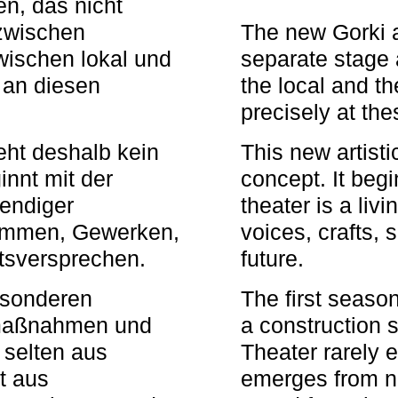
n, das nicht
zwischen
The new Gorki 
wischen lokal und
separate stage 
u an diesen
the local and th
precisely at th
eht deshalb kein
This new artisti
nnt mit der
concept. It begi
bendiger
theater is a li
timmen, Gewerken,
voices, crafts,
tsversprechen.
future.
besonderen
The first seaso
rmaßnahmen und
a construction s
 selten aus
Theater rarely 
t aus
emerges from ne