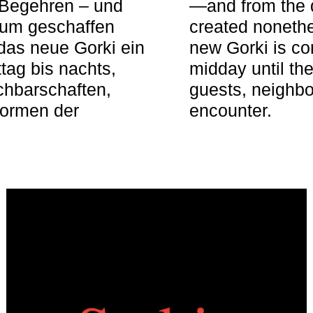
 Begehren – und
—and from the q
aum geschaffen
created nonethel
das neue Gorki ein
new Gorki is c
tag bis nachts,
midday until the
achbarschaften,
guests, neighbo
Formen der
encounter.