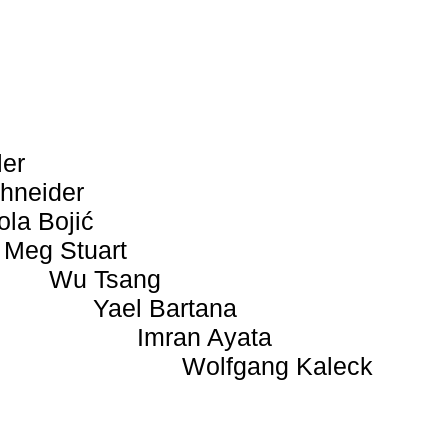
ler
hneider
ola Bojić
Meg Stuart
Wu Tsang
Yael Bartana
Imran Ayata
Wolfgang Kaleck