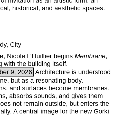
of invitation as an artistic form: an
ical, historical, and aesthetic spaces.
dy, City
me,
Nicole L’Huillier
begins ­
Membrane
,
with the building itself.
ber 9, 2026
Architecture is understood
one, but as a resonating body.
ins, and surfaces become membranes.
ns, absorbs sounds, and gives them
does not remain outside, but enters the
ally. A central image for the new Gorki