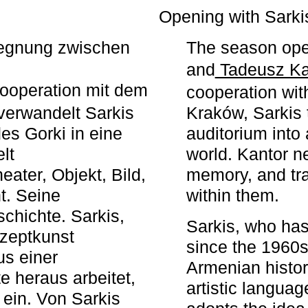
r
Opening with Sarki
egegnung zwischen
The season ope
and
Tadeusz Ka
ooperation mit dem
cooperation wit
erwandelt Sarkis
Kraków, Sarkis 
s Gorki in eine
auditorium into 
elt
world. Kantor n
ater, Objekt, Bild,
memory, and tra
t. Seine
within them.
chichte. Sarkis,
Sarkis, who has
nzeptkunst
since the 1960s
us einer
Armenian histor
e heraus arbeitet,
artistic languag
 ein. Von Sarkis