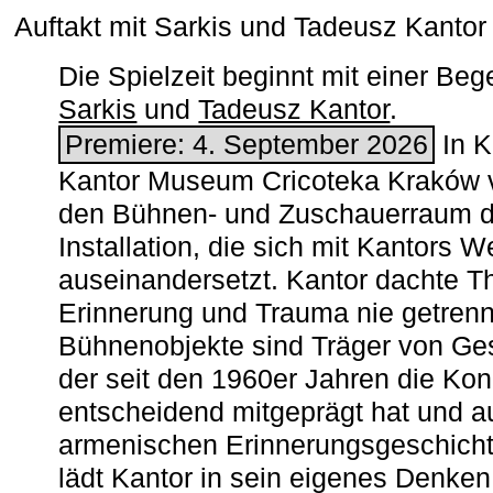
Auftakt mit Sarkis und Tadeusz Kanto
Die Spielzeit beginnt mit einer B
Sarkis
und
Tadeusz Kantor
.
Premiere: 4. September 2026
In K
Kantor Museum Cricoteka Kraków v
den Bühnen- und Zuschauerraum de
Installation, die sich mit Kantors W
auseinandersetzt. Kantor dachte The
Erinnerung und Trauma nie getrenn
Bühnenobjekte sind Träger von Ges
der seit den 1960er Jahren die Ko
entscheidend mitgeprägt hat und a
armenischen ­Erinnerungsgeschicht
lädt Kantor in sein eigenes Denken