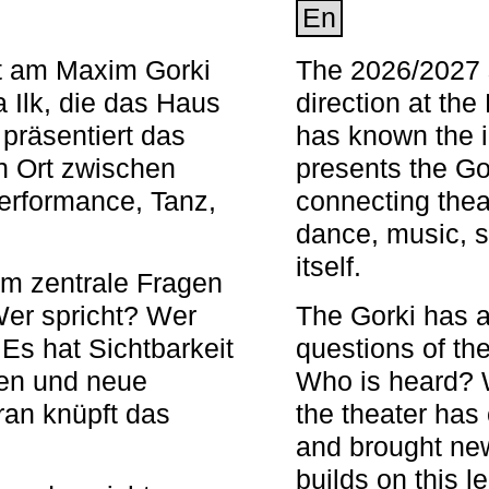
En
nt am Maxim Gorki
The 2026/2027 s
 Ilk, die das Haus
direction at th
 präsentiert das
has known the i
en Ort zwischen
presents the Go
Performance, Tanz,
connecting thea
dance, music, s
itself.
em zentrale Fragen
Wer spricht? Wer
The Gorki has a
s hat Sichtbarkeit
questions of th
en und neue
Who is heard? 
ran knüpft das
the theater has c
and brought new
builds on this l